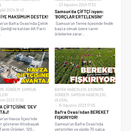
L
23 Ağustos 2024 17:52
ylül 2024 18:43
Samsun’da ÇİFTÇİ isyanı:
ÇİYE MAKSİMUM DESTEK!
‘BORÇLAR ERTELENSİN!’
'un Bafra Ovası’nda Çeltik
Samsun'un Terme ilçesinde fındık
Şenliği'ne katılan AK Parti
başta olmak üzere tarım
.
ürünlerine zarar...
Mİ
,
GÜNDEM
,
SAMSUN
BAFRA HABERLERİ
,
EKONOMİ
,
LERİ
GÜNDEM
,
SAMSUN HABERLERİ
,
kim 2023 17:30
ULUSAL
15 Ağustos 2023 17:05
 ÇİFTÇİSİNE ‘DEV’
TAJ!
Bafra Ovası’ndan BEREKET
FIŞKIRIYOR!
'un Havza İlçesi'nde
et gösteren Altınbaşak
Samsun'un Bafra Ovası'nda
Tarım Ürünleri, 120...
yetiştirilen ve yüzde 70 salça