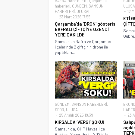
BAFRA HABERLERİ
,
Çarşamba
GÜND
haberleri
,
GÜNDEM
,
SAMSUN
ULUSA
HABERLERİ
,
ULUSAL
12 M
23 Mart 2026 17:55
ETİ G
Çarşamba’da ‘DRON’ gösterisi
ÇİFTÇ
BAFRALI ÇİFTÇİYE ÖZENDİ
Samsun
YERE ÇAKILDI!
Gübre, 
Samsun'un Bafra ve Çarşamba
ilçelerinde 2 çiftçinin drone ile
yaptıkları...
GÜNDEM
,
SAMSUN HABERLERİ
,
EKONO
SPOR
,
ULUSAL
HABER
25 Aralık 2025 19:39
23 A
KIRSALDA ‘VERGİ’ ŞOKU!
Salıp
açıkl
Samsun'da, CHP Havza İlçe
TEPKİ
Başkanı Şener Geçit, 2026'da