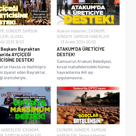
Mİ
,
GÜNDEM
,
SAMSUN
Atakum Haberleri
,
EKONOMİ
,
LERİ
,
ULUSAL
GÜNDEM
,
SAMSUN HABERLERİ
lül 2025 16:53
13 Aralık 2024 20:02
Başkanı Bayraktan
ATAKUM’DA ÜRETİCİYE
n’da AYÇİÇEĞİ
DESTEK!
İCİSİNE DESTEK!
Samsun’un Atakum Belediyesi,
'un Havza ve Vezirköprü
kırsal mahallelerindeki kümes
rini ziyaret eden Bayraktar,
hayvanlarına ikili aşı
i üreticileriyle...
uygulamasına...
 HABERLERİ
,
EKONOMİ
,
EKONOMİ
,
GÜNDEM
,
SAMSUN
EM
,
SAMSUN HABERLERİ
,
HABERLERİ
,
Terme haberleri