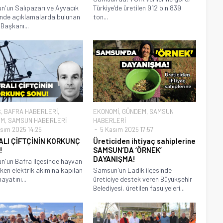
'un Salıpazarı ve Ayvacık
Türkiye’de üretilen 912 bin 839
rinde açıklamalarda bulunan
ton...
 Başkanı...
Ş
,
BAFRA HABERLERİ
,
EKONOMİ
,
GÜNDEM
,
SAMSUN
EM
,
SAMSUN HABERLERİ
HABERLERİ
sım 2025 14:25
5 Kasım 2025 17:57
ALI ÇİFTÇİNİN KORKUNÇ
Üreticiden ihtiyaç sahiplerine
!
SAMSUN’DA ‘ÖRNEK’
DAYANIŞMA!
'un Bafra ilçesinde hayvan
rken elektrik akımına kapılan
Samsun'un Ladik ilçesinde
ayatını...
üreticiye destek veren Büyükşehir
Belediyesi, üretilen fasulyeleri...