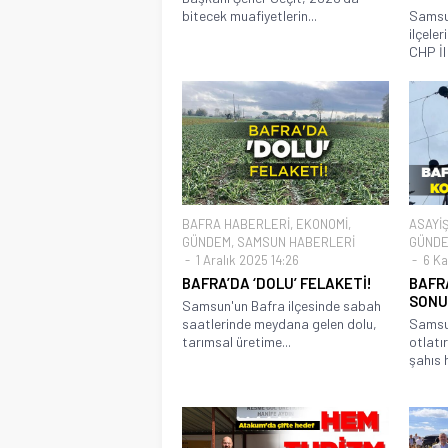
bitecek muafiyetlerin...
Samsun
ilçele
CHP İl
BAFRA HABERLERİ
,
EKONOMİ
,
ASAYİ
GÜNDEM
,
SAMSUN HABERLERİ
GÜND
1 Aralık 2025 14:26
6 Ka
BAFRA’DA ‘DOLU’ FELAKETİ!
BAFR
SONU
Samsun'un Bafra ilçesinde sabah
saatlerinde meydana gelen dolu,
Samsun
tarımsal üretime...
otlatı
şahıs h