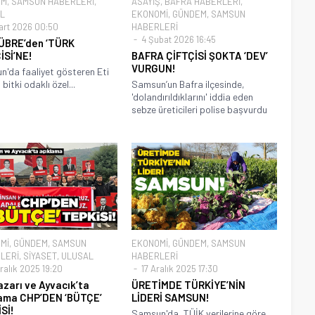
EM
,
SAMSUN HABERLERİ
,
ASAYİŞ
,
BAFRA HABERLERİ
,
L
EKONOMİ
,
GÜNDEM
,
SAMSUN
art 2026 00:50
HABERLERİ
4 Şubat 2026 16:45
ÜBRE’den ‘TÜRK
İSİ’NE!
BAFRA ÇİFTÇİSİ ŞOKTA ‘DEV’
VURGUN!
'da faaliyet gösteren Eti
bitki odaklı özel...
Samsun’un Bafra ilçesinde,
'dolandırıldıklarını' iddia eden
sebze üreticileri polise başvurdu
Mİ
,
GÜNDEM
,
SAMSUN
EKONOMİ
,
GÜNDEM
,
SAMSUN
LERİ
,
SİYASET
,
ULUSAL
HABERLERİ
ralık 2025 19:20
17 Aralık 2025 17:30
azarı ve Ayvacık’ta
ÜRETİMDE TÜRKİYE’NİN
ama CHP’DEN ‘BÜTÇE’
LİDERİ SAMSUN!
Sİ!
Samsun'da, TÜİK verilerine göre,