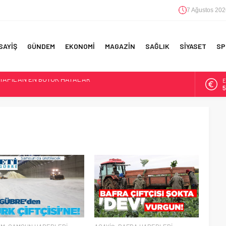
7 Ağustos 202
SAYİŞ
GÜNDEM
EKONOMİ
MAGAZİN
SAĞLIK
SİYASET
SP
E
5
F 5’İNCİLİK!
A
6
IN!’
B
1
 YAPILAN EN BÜYÜK HATALAR
D
4