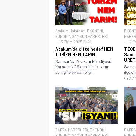
Atakum Haberleri
,
EKONOMİ
,
EKONO
GÜNDEM
,
SAMSUN HABERLERİ
HABER
13 Ekim 2025 21:24
16 Ey
Atakum’da çifte hedef HEM
TZOB 
TURİZM HEM TARIM!
Samsu
ÜRET
Samsun'da Atakum Belediyesi,
Karadeniz Bölgesi’nin ilk tarım
Samsun
şenliğine ev sahipliği...
ilçele
ayçiçeğ
BAFRA HABERLERİ
,
EKONOMİ
,
BAFRA
GÜNDEM
,
SAMSUN HABERLERİ
,
GÜND