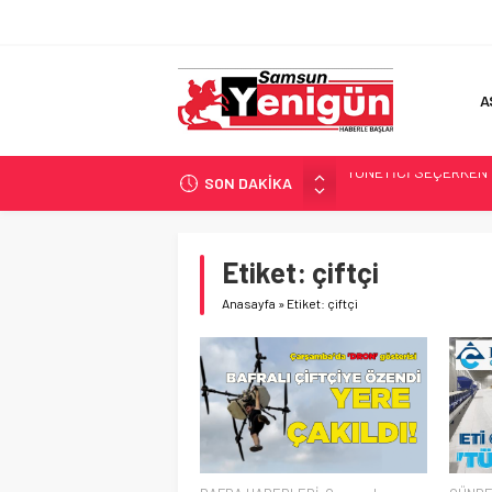
A
SON DAKİKA
GERİ SAYIM BAŞLADI
SAMSUNSPOR’DA HEDE
‘BAFRA’YA YATIRIM YAP
Etiket:
çiftçi
İŞTE FINDIK FİYATI!
Anasayfa
»
Etiket: çiftçi
YÖNETİCİ SEÇERKEN