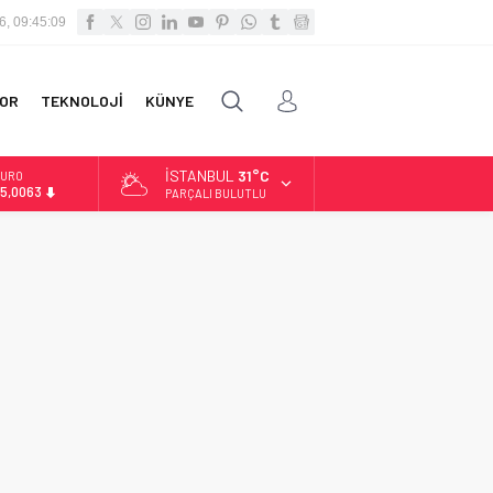
6, 09:45:10
OR
TEKNOLOJİ
KÜNYE
İSTANBUL
31°C
URO
5,0063
PARÇALI BULUTLU
LTIN
.543,59
İST
3.798,82
OLAR
7,7010