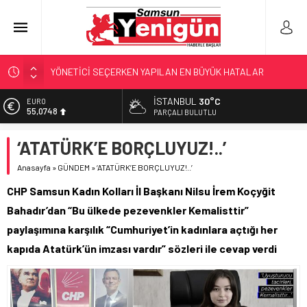
YÖNETİCİ SEÇERKEN YAPILAN EN BÜYÜK HATALAR
GERİ SAYIM BAŞLADI
SAMSUNSPOR’DA HEDEF 5’İNCİLİK!
İSTANBUL
30°C
EURO
55,0748
‘BAFRA’YA YATIRIM YAPIN!’
PARÇALI BULUTLU
İŞTE FINDIK FİYATI!
ALTIN
‘ATATÜRK’E BORÇLUYUZ!..’
6.623,43
Anasayfa
»
GÜNDEM
»
‘ATATÜRK’E BORÇLUYUZ!..’
BİST
13.785,25
CHP Samsun Kadın Kolları İl Başkanı Nilsu İrem Koçyğit
DOLAR
Bahadır’dan “Bu ülkede pezevenkler Kemalisttir”
47,7048
paylaşımına karşılık “Cumhuriyet’in kadınlara açtığı her
kapıda Atatürk’ün imzası vardır” sözleri ile cevap verdi