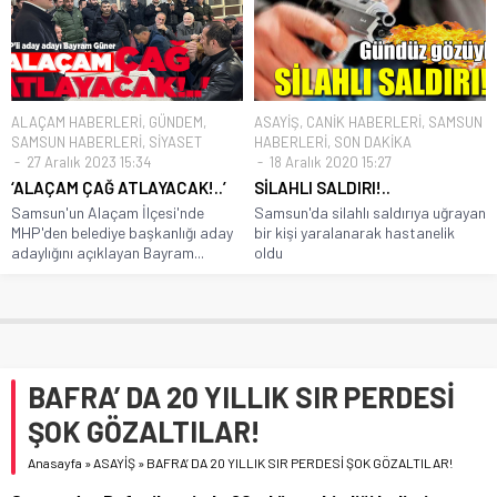
ALAÇAM HABERLERİ
,
GÜNDEM
,
ASAYİŞ
,
CANİK HABERLERİ
,
SAMSUN
SAMSUN HABERLERİ
,
SİYASET
HABERLERİ
,
SON DAKİKA
27 Aralık 2023 15:34
18 Aralık 2020 15:27
‘ALAÇAM ÇAĞ ATLAYACAK!..’
SİLAHLI SALDIRI!..
Samsun'un Alaçam İlçesi'nde
Samsun'da silahlı saldırıya uğrayan
MHP'den belediye başkanlığı aday
bir kişi yaralanarak hastanelik
adaylığını açıklayan Bayram...
oldu
BAFRA’ DA 20 YILLIK SIR PERDESİ
ŞOK GÖZALTILAR!
Anasayfa
»
ASAYİŞ
»
BAFRA’ DA 20 YILLIK SIR PERDESİ ŞOK GÖZALTILAR!