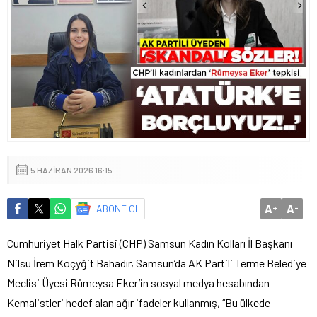
5 HAZIRAN 2026 16:15
A
A
ABONE OL
+
-
Cumhuriyet Halk Partisi (CHP) Samsun Kadın Kolları İl Başkanı
Nilsu İrem Koçyğit Bahadır, Samsun’da AK Partili Terme Belediye
Meclisi Üyesi Rümeysa Eker’in sosyal medya hesabından
Kemalistleri hedef alan ağır ifadeler kullanmış, “Bu ülkede