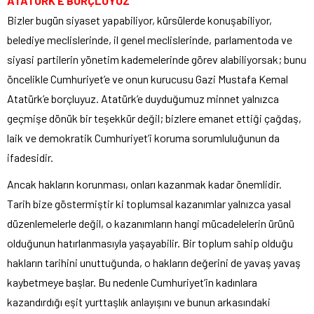
ATATÜRK’E BORÇLUYUZ’
Bizler bugün siyaset yapabiliyor, kürsülerde konuşabiliyor,
belediye meclislerinde, il genel meclislerinde, parlamentoda ve
siyasi partilerin yönetim kademelerinde görev alabiliyorsak; bunu
öncelikle Cumhuriyet’e ve onun kurucusu Gazi Mustafa Kemal
Atatürk’e borçluyuz. Atatürk’e duyduğumuz minnet yalnızca
geçmişe dönük bir teşekkür değil; bizlere emanet ettiği çağdaş,
laik ve demokratik Cumhuriyet’i koruma sorumluluğunun da
ifadesidir.
Ancak hakların korunması, onları kazanmak kadar önemlidir.
Tarih bize göstermiştir ki toplumsal kazanımlar yalnızca yasal
düzenlemelerle değil, o kazanımların hangi mücadelelerin ürünü
olduğunun hatırlanmasıyla yaşayabilir. Bir toplum sahip olduğu
hakların tarihini unuttuğunda, o hakların değerini de yavaş yavaş
kaybetmeye başlar. Bu nedenle Cumhuriyet’in kadınlara
kazandırdığı eşit yurttaşlık anlayışını ve bunun arkasındaki