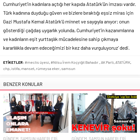
Cumhuriyet’in kadınlara açtığı her kapıda Atatürk’ün imzası vardır.
Türk kadınına duyduğu güven ve bizlere bıraktığı eşsiz miras için
Gazi Mustafa Kemal Atatürk’ü minnet ve saygıyla anıyor; onun
gösterdiği çağdaş uygarlık yolunda, Cumhuriyet’in kazanımlarına
ve kadınların eşit yurttaşlık mücadelesine sahip çıkmaya
kararlılıkla devam edeceğimizi bir kez daha vurguluyoruz’ dedi.
ETİKETLER:
#meclis üyesi
,
#Nilsu İrem Koçyiğit Bahadır.
,
AK Parti
,
ATATÜRK
,
chp
,
istifa
,
manset
,
rümeysa eker
,
samsun
BENZER KONULAR
GÜNDEM
,
SAMSUN HABERLERİ
,
GÜNDEM
,
SAMSUN HABERLERİ