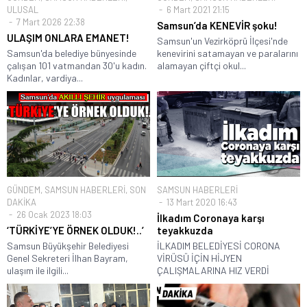
ULUSAL
6 Mart 2021 21:15
7 Mart 2026 22:38
Samsun’da KENEVİR şoku!
ULAŞIM ONLARA EMANET!
Samsun'un Vezirköprü İlçesi'nde
Samsun'da belediye bünyesinde
kenevirini satamayan ve paralarını
çalışan 101 vatmandan 30'u kadın.
alamayan çiftçi okul...
Kadınlar, vardiya...
GÜNDEM
,
SAMSUN HABERLERİ
,
SON
SAMSUN HABERLERİ
DAKİKA
13 Mart 2020 16:43
26 Ocak 2023 18:03
İlkadım Coronaya karşı
‘TÜRKİYE’YE ÖRNEK OLDUK!..’
teyakkuzda
Samsun Büyükşehir Belediyesi
İLKADIM BELEDİYESİ CORONA
Genel Sekreteri İlhan Bayram,
VİRÜSÜ İÇİN HİJYEN
ulaşım ile ilgili...
ÇALIŞMALARINA HIZ VERDİ