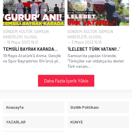
GÜNDEM
,
KÜLTÜR
,
SAMSUN
GÜNDEM
,
KÜLTÜR
,
SAMSUN
HABERLERİ
,
ULUSAL
HABERLERİ
,
ULUSAL
19 Mayıs 2023 18:21
3 Mayıs 2023 15:15
TEMSİLİ BAYRAK KARADA…
‘İLELEBET TÜRK VATANI!..’
19 Mayıs Atatürk’ü Anma, Gençlik
Samsun'da yapılan törende,
ve Spor Bayramı’nın 104'ürcü yıl...
“Türkçüler var oldukça bu devlet
Türk vatanı,...
Daha Fazla İçerik Yükle
Anasayfa
Gizlilik Politikası
YAZARLAR
KÜNYE