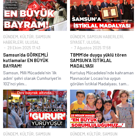
GÜNDEM
,
KÜLTÜR
,
SAMSUN
GÜNDEM
,
SAMSUN HABERLERİ
,
HABERLERİ
,
ULUSAL
SİYASET
,
ULUSAL
29 Ekim 2025 17:43
7 Ağustos 2025 17:58
Samsun’da GÖRKEMLİ
TBMM’de duygu yüklü tören
kutlamalar EN BÜYÜK
SAMSUN’A İSTİKLAL
BAYRAM!
MADALYASI
Samsun, Milli Mücadele'nin 'ilk
Kurtuluş Mücadelesi'nde kahraman
adım' şehri olarak Cumhuriyet’in
Mavnacılar Locası'na uygun
102'nci yılını...
görülen İstiklal Madalyası, tam...
GÜNDEM
,
KÜLTÜR
,
SAMSUN
GÜNDEM
,
KÜLTÜR
,
SAMSUN