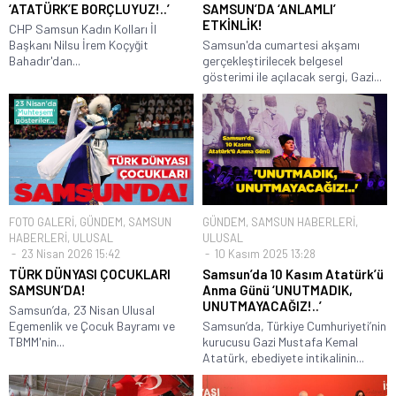
‘ATATÜRK’E BORÇLUYUZ!..’
SAMSUN’DA ‘ANLAMLI’
ETKİNLİK!
CHP Samsun Kadın Kolları İl
Başkanı Nilsu İrem Koçyğit
Samsun'da cumartesi akşamı
Bahadır'dan...
gerçekleştirilecek belgesel
gösterimi ile açılacak sergi, Gazi...
FOTO GALERİ
,
GÜNDEM
,
SAMSUN
GÜNDEM
,
SAMSUN HABERLERİ
,
HABERLERİ
,
ULUSAL
ULUSAL
23 Nisan 2026 15:42
10 Kasım 2025 13:28
TÜRK DÜNYASI ÇOCUKLARI
Samsun’da 10 Kasım Atatürk’ü
SAMSUN’DA!
Anma Günü ‘UNUTMADIK,
UNUTMAYACAĞIZ!..’
Samsun’da, 23 Nisan Ulusal
Egemenlik ve Çocuk Bayramı ve
Samsun’da, Türkiye Cumhuriyeti’nin
TBMM'nin...
kurucusu Gazi Mustafa Kemal
Atatürk, ebediyete intikalinin...