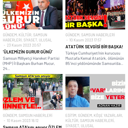
GÜNDEM
,
KÜLTÜR
,
SAMSUN
GÜNDEM
,
SAMSUN HABERLERİ
HABERLERİ
,
SİYASET
,
ULUSAL
10 Kasım 2023 17:57
23 Kasım 2023 20:57
ATATÜRK SEVGİSİ BİR BAŞKA!
‘ÜLKEMİZİN GURUR GÜNÜ’
Türkiye Cumhuriyeti’nin kurucusu
Samsun Milliyetçi Hareket Partisi
Mustafa Kemal Atatürk, ölümünün
(MHP) İl Başkanı Burhan Mucur,
85'inci yıldönümünde Samsun’da...
24...
GÜNDEM
,
SAMSUN HABERLERİ
EĞİTİM
,
GÜNDEM
,
KÖŞE YAZARLARI
,
10 Kasım 2023 16:12
KÜLTÜR
,
SAMSUN HABERLERİ
,
SİYASET
,
ULUSAL
Samsun ATA’sını anıyor ÖZLEM