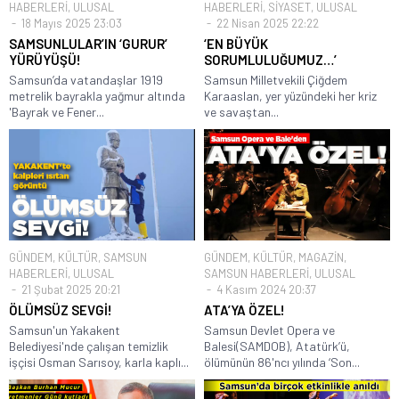
HABERLERİ
,
ULUSAL
HABERLERİ
,
SİYASET
,
ULUSAL
18 Mayıs 2025 23:03
22 Nisan 2025 22:22
SAMSUNLULAR’IN ‘GURUR’
‘EN BÜYÜK
YÜRÜYÜŞÜ!
SORUMLULUĞUMUZ…’
Samsun’da vatandaşlar 1919
Samsun Milletvekili Çiğdem
metrelik bayrakla yağmur altında
Karaaslan, yer yüzündeki her kriz
'Bayrak ve Fener...
ve savaştan...
GÜNDEM
,
KÜLTÜR
,
SAMSUN
GÜNDEM
,
KÜLTÜR
,
MAGAZİN
,
HABERLERİ
,
ULUSAL
SAMSUN HABERLERİ
,
ULUSAL
21 Şubat 2025 20:21
4 Kasım 2024 20:37
ÖLÜMSÜZ SEVGİ!
ATA’YA ÖZEL!
Samsun'un Yakakent
Samsun Devlet Opera ve
Belediyesi'nde çalışan temizlik
Balesi(SAMDOB), Atatürk’ü,
işçisi Osman Sarısoy, karla kaplı...
ölümünün 86'ncı yılında ‘Son...