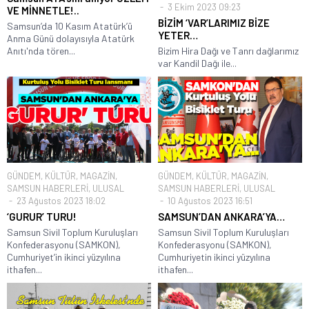
3 Ekim 2023 09:23
VE MİNNETLE!..
BİZİM ‘VAR’LARIMIZ BİZE
Samsun’da 10 Kasım Atatürk’ü
YETER…
Anma Günü dolayısıyla Atatürk
Anıtı'nda tören...
Bizim Hira Dağı ve Tanrı dağlarımız
var Kandil Dağı ile...
GÜNDEM
,
KÜLTÜR
,
MAGAZİN
,
GÜNDEM
,
KÜLTÜR
,
MAGAZİN
,
SAMSUN HABERLERİ
,
ULUSAL
SAMSUN HABERLERİ
,
ULUSAL
23 Ağustos 2023 18:02
10 Ağustos 2023 16:51
‘GURUR’ TURU!
SAMSUN’DAN ANKARA’YA…
Samsun Sivil Toplum Kuruluşları
Samsun Sivil Toplum Kuruluşları
Konfederasyonu (SAMKON),
Konfederasyonu (SAMKON),
Cumhuriyet’in ikinci yüzyılına
Cumhuriyetin ikinci yüzyılına
ithafen...
ithafen...