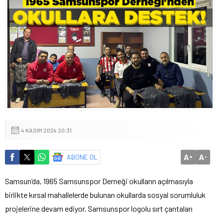
4 KASIM 2024 20:31
A
A
ABONE OL
+
-
Samsun’da, 1965 Samsunspor Derneği okulların açılmasıyla
birlikte kırsal mahallelerde bulunan okullarda sosyal sorumluluk
projelerine devam ediyor. Samsunspor logolu sırt çantaları