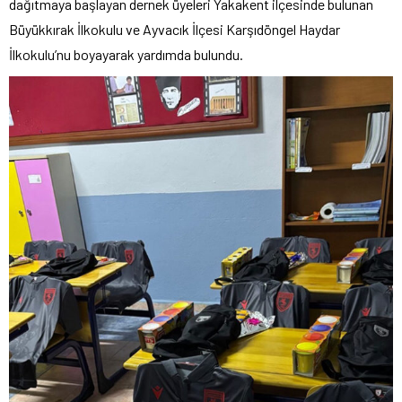
dağıtmaya başlayan dernek üyeleri Yakakent ilçesinde bulunan
Büyükkırak İlkokulu ve Ayvacık İlçesi Karşıdöngel Haydar
İlkokulu’nu boyayarak yardımda bulundu.