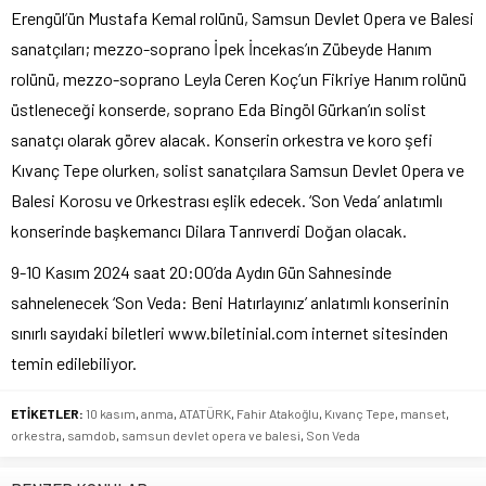
Erengül’ün Mustafa Kemal rolünü, Samsun Devlet Opera ve Balesi
sanatçıları; mezzo-soprano İpek İncekas’ın Zübeyde Hanım
rolünü, mezzo-soprano Leyla Ceren Koç’un Fikriye Hanım rolünü
üstleneceği konserde, soprano Eda Bingöl Gürkan’ın solist
sanatçı olarak görev alacak. Konserin orkestra ve koro şefi
Kıvanç Tepe olurken, solist sanatçılara Samsun Devlet Opera ve
Balesi Korosu ve Orkestrası eşlik edecek. ‘Son Veda’ anlatımlı
konserinde başkemancı Dilara Tanrıverdi Doğan olacak.
9-10 Kasım 2024 saat 20:00’da Aydın Gün Sahnesinde
sahnelenecek ‘Son Veda: Beni Hatırlayınız’ anlatımlı konserinin
sınırlı sayıdaki biletleri www.biletinial.com internet sitesinden
temin edilebiliyor.
ETİKETLER:
10 kasım
,
anma
,
ATATÜRK
,
Fahir Atakoğlu
,
Kıvanç Tepe
,
manset
,
orkestra
,
samdob
,
samsun devlet opera ve balesi
,
Son Veda