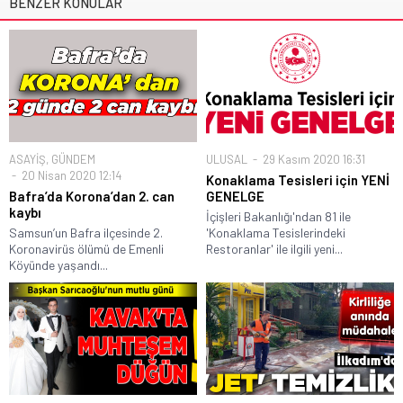
BENZER KONULAR
ASAYİŞ
,
GÜNDEM
ULUSAL
29 Kasım 2020 16:31
20 Nisan 2020 12:14
Konaklama Tesisleri için YENİ
Bafra’da Korona’dan 2. can
GENELGE
kaybı
İçişleri Bakanlığı'ndan 81 ile
Samsun’un Bafra ilçesinde 2.
'Konaklama Tesislerindeki
Koronavirüs ölümü de Emenli
Restoranlar' ile ilgili yeni...
Köyünde yaşandı...