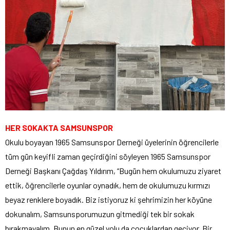
HER SOKAKTA SAMSUNSPOR
Okulu boyayan 1965 Samsunspor Derneği üyelerinin öğrencilerle
tüm gün keyifli zaman geçirdiğini söyleyen 1965 Samsunspor
Derneği Başkanı Çağdaş Yıldırım, “Bugün hem okulumuzu ziyaret
ettik, öğrencilerle oyunlar oynadık, hem de okulumuzu kırmızı
beyaz renklere boyadık. Biz istiyoruz ki şehrimizin her köyüne
dokunalım, Samsunsporumuzun gitmediği tek bir sokak
bırakmayalım. Bunun en güzel yolu da çocuklardan geçiyor. Bir