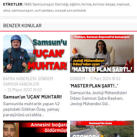
ETİKETLER:
1965 Samsunspor Derneği
,
eğitim
,
forma
,
kırmızı-beyaz
,
manset
,
okul
,
samsunspor
,
sırt çantası
,
sosyal sorumluluk
BENZER KONULAR
BAFRA HABERLERİ
,
GÜNDEM
,
GÜNDEM
11 Mart 2024 16:52
SAMSUN HABERLERİ
‘MASTER PLAN ŞART!..’
22 Mayıs 2022 16:03
Samsun'da Jeoloji Mühendisleri
Samsun’un ‘UÇAN’ MUHTARI!
Odası Samsun Şube Başkanı,
Samsun’da muhtarlık yapan 42
Jeoloji Mühendisi Gül...
yaşındaki Gökhan Özay, yamaç
paraşütünü ustalıkla...