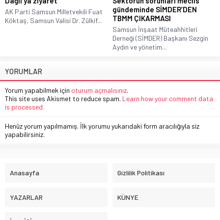
Dağlı’ya ziyaret
Sektörün sorunları meclis
gündeminde SİMDER’DEN
AK Parti Samsun Milletvekili Fuat
TBMM ÇIKARMASI
Köktaş, Samsun Valisi Dr. Zülkif...
Samsun İnşaat Müteahhitleri
Derneği (SİMDER) Başkanı Sezgin
Aydın ve yönetim...
YORUMLAR
Yorum yapabilmek için
oturum açmalısınız
.
This site uses Akismet to reduce spam.
Learn how your comment data
is processed.
Henüz yorum yapılmamış. İlk yorumu yukarıdaki form aracılığıyla siz
yapabilirsiniz.
Anasayfa
Gizlilik Politikası
YAZARLAR
KÜNYE