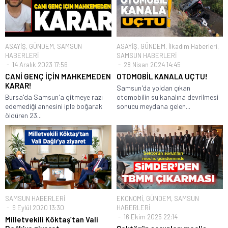
ASAYİŞ
,
GÜNDEM
,
SAMSUN
ASAYİŞ
,
GÜNDEM
,
İlkadım Haberleri
,
HABERLERİ
SAMSUN HABERLERİ
14 Aralık 2023 17:56
28 Nisan 2024 14:45
CANİ GENÇ İÇİN MAHKEMEDEN
OTOMOBİL KANALA UÇTU!
KARAR!
Samsun'da yoldan çıkan
Bursa'da Samsun'a gitmeye razı
otomobilin su kanalına devrilmesi
edemediği annesini iple boğarak
sonucu meydana gelen...
öldüren 23...
SAMSUN HABERLERİ
EKONOMİ
,
GÜNDEM
,
SAMSUN
9 Eylül 2020 13:30
HABERLERİ
16 Ekim 2025 22:14
Milletvekili Köktaş’tan Vali