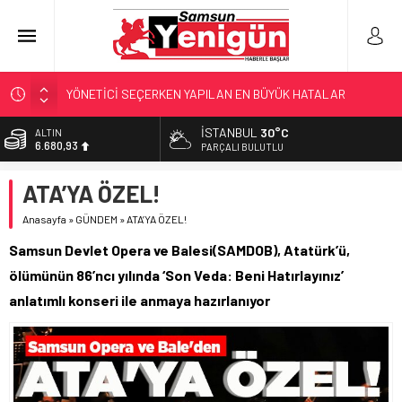
YÖNETİCİ SEÇERKEN YAPILAN EN BÜYÜK HATALAR
GERİ SAYIM BAŞLADI
İSTANBUL
30°C
ALTIN
6.680,93
SAMSUNSPOR’DA HEDEF 5’İNCİLİK!
PARÇALI BULUTLU
‘BAFRA’YA YATIRIM YAPIN!’
BİST
ATA’YA ÖZEL!
13.795,57
KUNDUZ’DA SKANDAL!
Anasayfa
»
GÜNDEM
»
ATA’YA ÖZEL!
DOLAR
47,7189
Samsun Devlet Opera ve Balesi(SAMDOB), Atatürk’ü,
EURO
ölümünün 86’ncı yılında ‘Son Veda: Beni Hatırlayınız’
55,2097
anlatımlı konseri ile anmaya hazırlanıyor