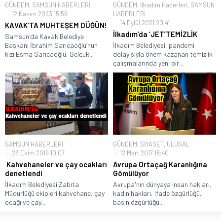
GÜNDEM
,
SAMSUN HABERLERİ
GÜNDEM
,
İlkadım Haberleri
,
SAMSUN
12 Kasım 2023 15:56
HABERLERİ
14 Eylül 2021 20:41
KAVAK’TA MUHTEŞEM DÜĞÜN!
İlkadım’da ‘JET’TEMİZLİK
Samsun'da Kavak Belediye
Başkanı İbrahim Sarıcaoğlu’nun
İlkadım Belediyesi, pandemi
kızı Esma Sarıcaoğlu, Selçuk...
dolayısıyla önem kazanan temizlik
çalışmalarında yeni bir...
SAMSUN HABERLERİ
GÜNDEM
,
SİYASET
,
ULUSAL
23 Ekim 2019 10:07
12 Mart 2017 18:40
Kahvehaneler ve çay ocakları
Avrupa Ortaçağ Karanlığına
denetlendi
Gömülüyor
İlkadım Belediyesi Zabıta
Avrupa'nın dünyaya insan hakları,
Müdürlüğü ekipleri kahvehane, çay
kadın hakları, ifade özgürlüğü,
ocağı ve çay...
basın özgürlüğü...