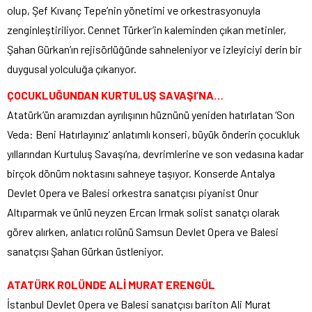
olup, Şef Kıvanç Tepe’nin yönetimi ve orkestrasyonuyla
zenginleştiriliyor. Cennet Türker’in kaleminden çıkan metinler,
Şahan Gürkan’ın rejisörlüğünde sahneleniyor ve izleyiciyi derin bir
duygusal yolculuğa çıkarıyor.
ÇOCUKLUĞUNDAN KURTULUŞ SAVAŞI’NA…
Atatürk’ün aramızdan ayrılışının hüznünü yeniden hatırlatan ‘Son
Veda: Beni Hatırlayınız’ anlatımlı konseri, büyük önderin çocukluk
yıllarından Kurtuluş Savaşı’na, devrimlerine ve son vedasına kadar
birçok dönüm noktasını sahneye taşıyor. Konserde Antalya
Devlet Opera ve Balesi orkestra sanatçısı piyanist Onur
Altıparmak ve ünlü neyzen Ercan Irmak solist sanatçı olarak
görev alırken, anlatıcı rolünü Samsun Devlet Opera ve Balesi
sanatçısı Şahan Gürkan üstleniyor.
ATATÜRK ROLÜNDE ALİ MURAT ERENGÜL
İstanbul Devlet Opera ve Balesi sanatçısı bariton Ali Murat