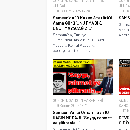
GÜNDEM
,
SAMSUN HABERLERİ
,
GÜND
ULUSAL
ULUSA
10 Kasım 2025 13:28
10 K
Samsun’da 10 Kasım Atatürk’ü
SAMSU
Anma Günü ‘UNUTMADIK,
Samsun
UNUTMAYACAĞIZ!..’
Anma G
Samsun’da, Türkiye
Anıtı’n
Cumhuriyeti’nin kurucusu Gazi
Mustafa Kemal Atatürk,
ebediyete intikalinin...
GÜNDEM
,
SAMSUN HABERLERİ
Atakum
9 Kasım 2023 16:41
SAMSU
10 K
Samsun Valisi Orhan Tavlı 10
KASIM MESAJI: ‘Saygı, rahmet
DEVRİ
ve şükranla…’
GİDİ
Samsun Valisi Orhan Tavlı,
Atakum