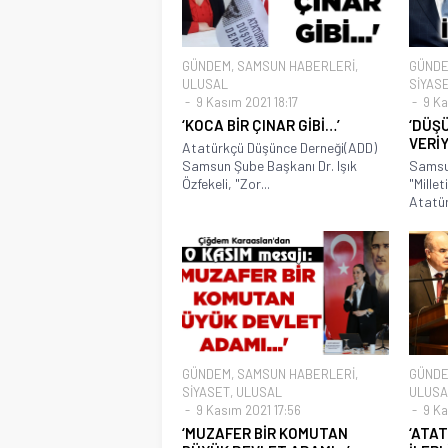
GÜNDEM
,
SAMSUN HABERLERİ
,
GÜND
ULUSAL
SİYAS
9 Kasım 2021 18:17
9 Ka
‘KOCA BİR ÇINAR GİBİ…’
‘DÜŞ
VERİY
Atatürkçü Düşünce Derneği(ADD)
Samsun Şube Başkanı Dr. Işık
Samsun
Özfekeli, "Zor...
"Mille
Atatür
GÜNDEM
,
SAMSUN HABERLERİ
,
GÜND
SİYASET
,
ULUSAL
ULUSA
9 Kasım 2021 17:56
9 Ka
‘MUZAFER BİR KOMUTAN
‘ATA