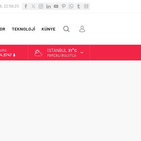
6, 22:58:25
OR
TEKNOLOJİ
KÜNYE
İSTANBUL
31°C
URO
4,9747
PARÇALI BULUTLU
LTIN
.499,25
İST
3.798,82
OLAR
7,5921