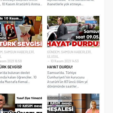
, 10 Kasım Atatürk’ü Anma...
ihanetlerle yok etmeye...
EM
,
SAMSUN HABERLERİ
,
GÜNDEM
,
SAMSUN HABERLERİ
,
L
ULUSAL
asım 2021 16:59
10 Kasım 2021 14:53
ÜRK SEVGİSİ!
HAYAT DURDU!
n'da bulunan devlet
Samsun’da, Türkiye
rında kalan öğrenciler, 10
Cumhuriyeti'nin kurucusu
da Mustafa Kemal...
Atatürk’ün 83'üncü ölüm yıl
dönümünde saatler...