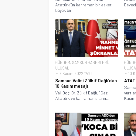
Atatürk'ün kahraman bir asker,
Deveci
büyük bir...
GÜNDEM
,
SAMSUN HABERLERİ
,
GÜND
ULUSAL
ULUSA
9 Kasım 2022 17:10
10 K
Samsun Valisi Zülkif Dağlı’dan
ATAT
10 Kasım mesajı:
Samsu
Vali Doç. Dr. Zülkif Dağlı, "Gazi
yurtla
Atatürk ve kahraman silahn...
Kasım'