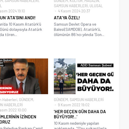
EM
,
SAMSUN HABERLERİ
,
GÜNDEM
,
KÜLTÜR
,
MAGAZİN
,
L
SAMSUN HABERLERİ
,
ULUSAL
asım 2024 19:10
4 Kasım 2024 20:37
N ‘ATA’SINI ANDI!
ATA’YA ÖZEL!
’da 10 Kasım Atatürk’ü
Samsun Devlet Opera ve
ünü dolayısıyla Atatürk
Balesi(SAMDOB), Atatürk’ü,
da tören...
ölümünün 86'ncı yılında ‘Son...
 Haberleri
,
GÜNDEM
,
GÜNDEM
,
SAMSUN HABERLERİ
N HABERLERİ
9 Kasım 2022 19:02
asım 2022 10:00
‘HER GEÇEN GÜN DAHA DA
MLERİNİN İZİNDEN
BÜYÜYOR!..’
YORUZ
10 Kasım nedeniyle yapılan
 Belediye Başkanı Cemil
açıklamada, "O’nu suikastlarla,