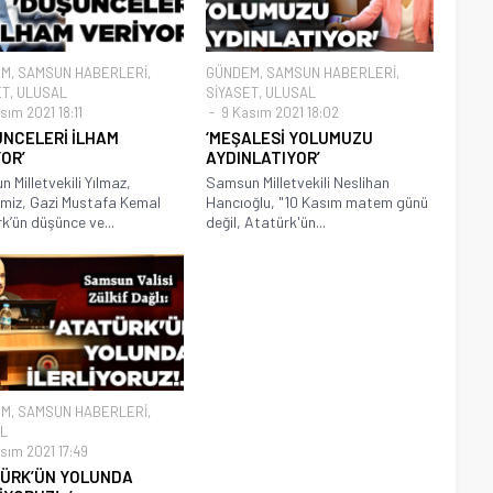
EM
,
SAMSUN HABERLERİ
,
GÜNDEM
,
SAMSUN HABERLERİ
,
ET
,
ULUSAL
SİYASET
,
ULUSAL
sım 2021 18:11
9 Kasım 2021 18:02
ÜNCELERİ İLHAM
‘MEŞALESİ YOLUMUZU
OR’
AYDINLATIYOR’
 Milletvekili Yılmaz,
Samsun Milletvekili Neslihan
timiz, Gazi Mustafa Kemal
Hancıoğlu, "10 Kasım matem günü
k’ün düşünce ve...
değil, Atatürk'ün...
EM
,
SAMSUN HABERLERİ
,
L
sım 2021 17:49
TÜRK’ÜN YOLUNDA