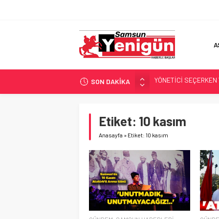
A
YÖNETİCİ SEÇERKEN
SON DAKİKA
GERİ SAYIM BAŞLADI
SAMSUNSPOR’DA HEDE
‘BAFRA’YA YATIRIM YAP
Etiket:
10 kasım
İŞTE FINDIK FİYATI!
Anasayfa
»
Etiket: 10 kasım