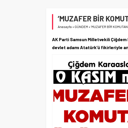
‘MUZAFER BİR KOMU
Anasayfa
»
GÜNDEM
»
‘MUZAFER BİR KOMUTAN
AK Parti Samsun Milletvekili Çiğdem
devlet adamı Atatürk’ü fikirleriyle 