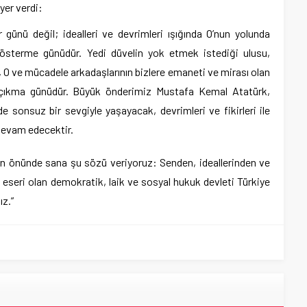
yer verdi:
r günü değil; idealleri ve devrimleri ışığında O’nun yolunda
 gösterme günüdür. Yedi düvelin yok etmek istediği ulusu,
 O ve mücadele arkadaşlarının bizlere emaneti ve mirası olan
 çıkma günüdür. Büyük önderimiz Mustafa Kemal Atatürk,
e sonsuz bir sevgiyle yaşayacak, devrimleri ve fikirleri ile
devam edecektir.
n önünde sana şu sözü veriyoruz: Senden, ideallerinden ve
 eseri olan demokratik, laik ve sosyal hukuk devleti Türkiye
z.”