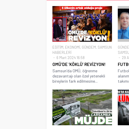
EĞİTİM
,
EKONOMİ
,
GÜNDEM
,
SAMSUN
GÜND
HABERLERİ
SAMSU
6 Mart 2024 16:58
29 A
OMÜ’DE ‘KÖKLÜ’ REVİZYON!
FUTB
Samsun'da OMÜ, öğrenme
Futbol
dezavantajı olan özel yetenekli
alanım
bireylerin fark edilmesine...
takımı.