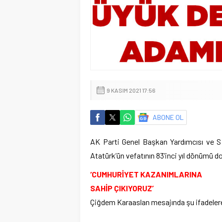
9 KASIM 2021 17:56
ABONE OL
AK Parti Genel Başkan Yardımcısı ve S
Atatürk’ün vefatının 83’inci yıl dönümü do
‘CUMHURİYET KAZANIMLARINA
SAHİP ÇIKIYORUZ’
Çiğdem Karaaslan mesajında şu ifadelere