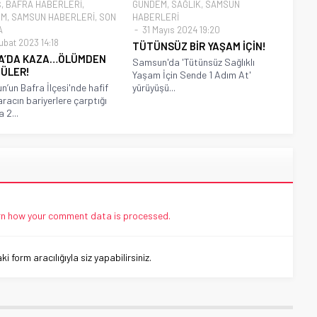
Ş
,
BAFRA HABERLERİ
,
GÜNDEM
,
SAĞLIK
,
SAMSUN
EM
,
SAMSUN HABERLERİ
,
SON
HABERLERİ
A
31 Mayıs 2024 19:20
ubat 2023 14:18
TÜTÜNSÜZ BİR YAŞAM İÇİN!
A’DA KAZA…ÖLÜMDEN
Samsun'da 'Tütünsüz Sağlıklı
ÜLER!
Yaşam İçin Sende 1 Adım At'
’un Bafra İlçesi'nde hafif
yürüyüşü...
aracın bariyerlere çarptığı
 2...
n how your comment data is processed.
 form aracılığıyla siz yapabilirsiniz.