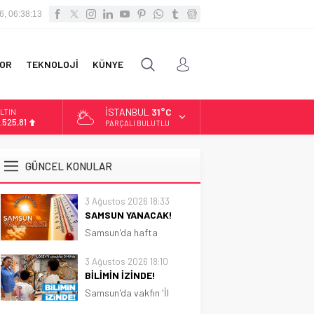
6, 06:38:14
OR
TEKNOLOJİ
KÜNYE
İSTANBUL
31°C
LTIN
.525,81
PARÇALI BULUTLU
İST
3.703,13
GÜNCEL KONULAR
OLAR
7,5932
3 Ağustos 2026 18:33
SAMSUN YANACAK!
URO
5,0919
Samsun'da hafta
boyunca güneşli ve sıcak
hava etkili olacak.
3 Ağustos 2026 18:10
Sıcaklık 31 dereceye
BİLİMİN İZİNDE!
kadar çıkacak
Samsun'da vakfın 'İl
Koordinatörlüğü'nce