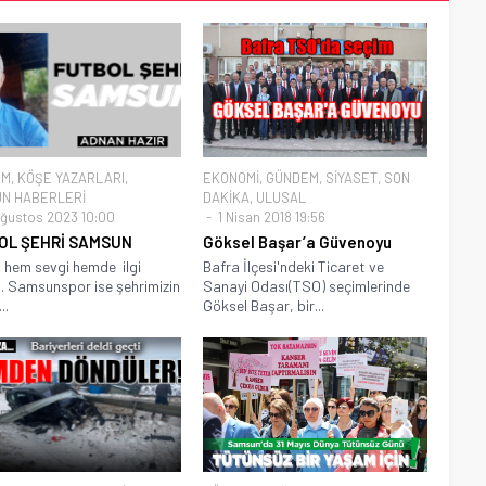
EM
,
KÖŞE YAZARLARI
,
EKONOMİ
,
GÜNDEM
,
SİYASET
,
SON
N HABERLERİ
DAKİKA
,
ULUSAL
ğustos 2023 10:00
1 Nisan 2018 19:56
OL ŞEHRİ SAMSUN
Göksel Başar’a Güvenoyu
 hem sevgi hemde ilgi
Bafra İlçesi'ndeki Ticaret ve
. Samsunspor ise şehrimizin
Sanayi Odası(TSO) seçimlerinde
..
Göksel Başar, bir...