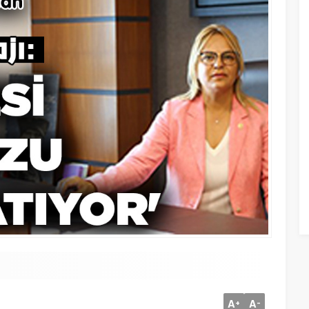
A
A
+
-