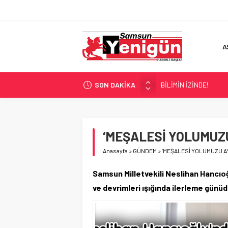
A
SON DAKİKA
BİLİMİN İZİNDE!
TIR’A ‘ZEHİR’ BASKINI!
FECİ SON!
UÇURUMDA CAN PAZA
‘MEŞALESİ YOLUMUZ
SAMSUN YANACAK!
Anasayfa
»
GÜNDEM
»
‘MEŞALESİ YOLUMUZU A
Samsun Milletvekili Neslihan Hancıoğ
ve devrimleri ışığında ilerleme günüd