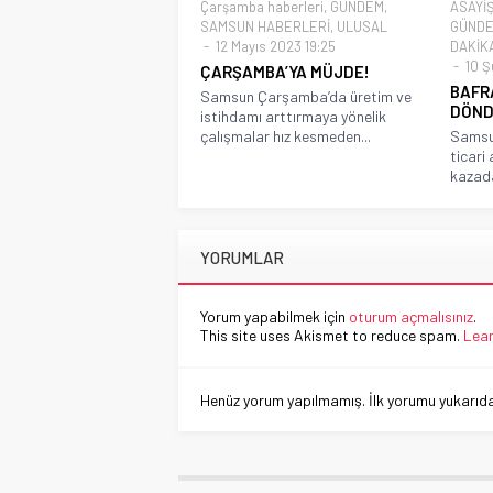
Çarşamba haberleri
,
GÜNDEM
,
ASAYİ
SAMSUN HABERLERİ
,
ULUSAL
GÜND
12 Mayıs 2023 19:25
DAKİK
10 Ş
ÇARŞAMBA’YA MÜJDE!
BAFR
Samsun Çarşamba’da üretim ve
DÖND
istihdamı arttırmaya yönelik
çalışmalar hız kesmeden...
Samsun
ticari 
kazada
YORUMLAR
Yorum yapabilmek için
oturum açmalısınız
.
This site uses Akismet to reduce spam.
Lear
Henüz yorum yapılmamış. İlk yorumu yukarıdaki