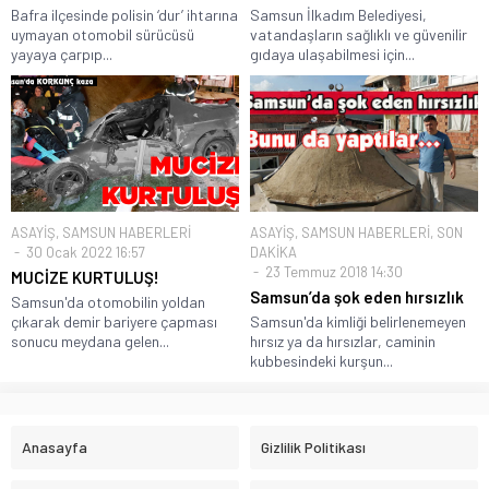
Bafra ilçesinde polisin ‘dur’ ihtarına
Samsun İlkadım Belediyesi,
uymayan otomobil sürücüsü
vatandaşların sağlıklı ve güvenilir
yayaya çarpıp...
gıdaya ulaşabilmesi için...
ASAYİŞ
,
SAMSUN HABERLERİ
ASAYİŞ
,
SAMSUN HABERLERİ
,
SON
30 Ocak 2022 16:57
DAKİKA
23 Temmuz 2018 14:30
MUCİZE KURTULUŞ!
Samsun’da şok eden hırsızlık
Samsun'da otomobilin yoldan
çıkarak demir bariyere çapması
Samsun'da kimliği belirlenemeyen
sonucu meydana gelen...
hırsız ya da hırsızlar, caminin
kubbesindeki kurşun...
Anasayfa
Gizlilik Politikası