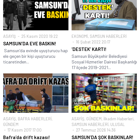
ASAYİŞ
25 Kasım 2020 19:22
EKONOMİ
,
SAMSUN HABERLERİ
16 Şubat 2022 20:17
SAMSUN’DA EVE BASKIN!
‘DESTEK’ KARTI!
Samsun'da evinde uyuşturucu hap
ele geçen bir kişi uyuşturucu
Samsun Büyükşehir Belediyesi
ticaretinden...
Sosyal Hizmetler Dairesi Başkanlığı
17 ilçede 2019-2021...
ASAYİŞ
,
BAFRA HABERLERİ
,
ASAYİŞ
,
GÜNDEM
,
İlkadım Haberleri
,
GÜNDEM
SAMSUN HABERLERİ
,
ULUSAL
17 Kasım 2017 17:00
27 Temmuz 2026 14:36
Bafra’da drift kazası!
SAMSUN’DA ŞOK BASKINLAR!