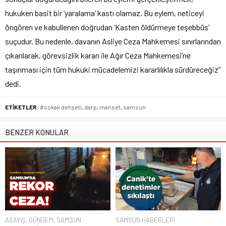
hukuken basit bir ‘yaralama’ kastı olamaz. Bu eylem, neticeyi
öngören ve kabullenen doğrudan ‘Kasten öldürmeye teşebbüs’
suçudur. Bu nedenle, davanın Asliye Ceza Mahkemesi sınırlarından
çıkarılarak, görevsizlik kararı ile Ağır Ceza Mahkemesi’ne
taşınması için tüm hukuki mücadelemizi kararlılıkla sürdüreceğiz”
dedi.
ETİKETLER:
#sokak dehşeti
,
darp
,
manset
,
samsun
BENZER KONULAR
ASAYİŞ
,
GÜNDEM
,
SAMSUN
SAMSUN HABERLERİ