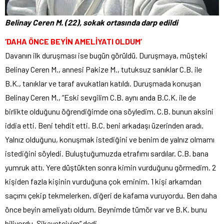
Belinay Ceren M. (22), sokak ortasında darp edildi
‘DAHA ÖNCE BEYİN AMELİYATI OLDUM’
Davanın ilk duruşması ise bugün görüldü. Duruşmaya, müşteki
Belinay Ceren M., annesi Pakize M., tutuksuz sanıklar C.B. ile
B.K., tanıklar ve taraf avukatları katıldı. Duruşmada konuşan
Belinay Ceren M., “Eski sevgilim C.B. aynı anda B.C.K. ile de
birlikte olduğunu öğrendiğimde ona söyledim. C.B. bunun aksini
iddia etti. Beni tehdit etti. B.C. beni arkadaşı üzerinden aradı.
Yalnız olduğunu, konuşmak istediğini ve benim de yalnız olmamı
istediğini söyledi. Buluştuğumuzda etrafımı sardılar. C.B. bana
yumruk attı. Yere düştükten sonra kimin vurduğunu görmedim. 2
kişiden fazla kişinin vurduğuna çok eminim. 1 kişi arkamdan
saçımı çekip tekmelerken, diğeri de kafama vuruyordu. Ben daha
önce beyin ameliyatı oldum. Beynimde tümör var ve B.K. bunu
biliyordu. Şikayetçiyim” dedi.