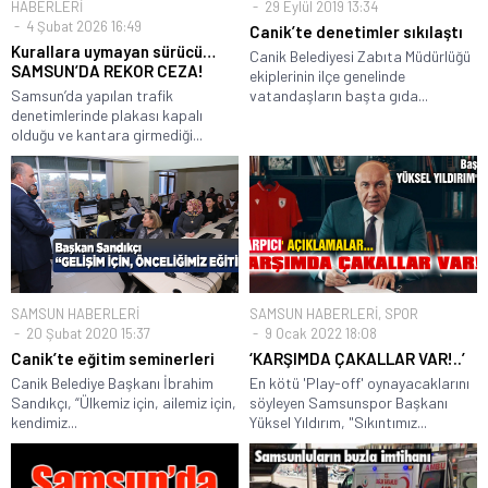
HABERLERİ
29 Eylül 2019 13:34
4 Şubat 2026 16:49
Canik’te denetimler sıkılaştı
Kurallara uymayan sürücü…
Canik Belediyesi Zabıta Müdürlüğü
SAMSUN’DA REKOR CEZA!
ekiplerinin ilçe genelinde
Samsun’da yapılan trafik
vatandaşların başta gıda...
denetimlerinde plakası kapalı
olduğu ve kantara girmediği...
SAMSUN HABERLERİ
SAMSUN HABERLERİ
,
SPOR
20 Şubat 2020 15:37
9 Ocak 2022 18:08
Canik’te eğitim seminerleri
‘KARŞIMDA ÇAKALLAR VAR!..’
Canik Belediye Başkanı İbrahim
En kötü 'Play-off' oynayacaklarını
Sandıkçı, “Ülkemiz için, ailemiz için,
söyleyen Samsunspor Başkanı
kendimiz...
Yüksel Yıldırım, "Sıkıntımız...