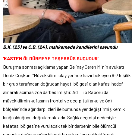
B.K. (23) ve C.B. (24), mahkemede kendilerini savundu
‘KASTEN ÖLDÜRMEYE TEŞEBBÜS SUÇUDUR’
Duruşma sonrası açıklama yapan Belinay Ceren M.’nin avukatı
Deniz Coşkun, “Müvekkilim, olay yerinde hazır bekleyen 6-7 kişilik
bir grup tarafından doğrudan hayati bölgesi olan kafası hedef
alınarak acımasızca darbedilmiştir. Adli Tıp Raporu da
müvekkilimin kafasının frontal ve occipital (arka ve ön)
bölgelerinde ağır darp izleri ile burnunda yer değiştirmiş kemik
kırığı olduğunu doğrulamaktadır. Sağlık geçmişi nedeniyle
kafatası bölgesine vurulacak tek bir darbenin bile ölümcül
sonuçlar doğuracağını bilerek bu eylemi gerçekleştirmek,