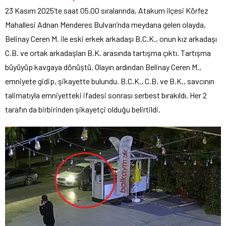
23 Kasım 2025’te saat 05.00 sıralarında, Atakum ilçesi Körfez
Mahallesi Adnan Menderes Bulvarı’nda meydana gelen olayda,
Belinay Ceren M. ile eski erkek arkadaşı B.C.K., onun kız arkadaşı
C.B. ve ortak arkadaşları B.K. arasında tartışma çıktı. Tartışma
büyüyüp kavgaya dönüştü. Olayın ardından Belinay Ceren M.,
emniyete gidip, şikayette bulundu. B.C.K., C.B. ve B.K., savcının
talimatıyla emniyetteki ifadesi sonrası serbest bırakıldı. Her 2
tarafın da birbirinden şikayetçi olduğu belirtildi.