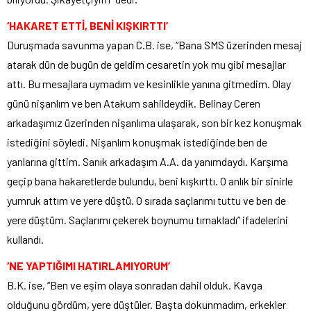
‘HAKARET ETTİ, BENİ KIŞKIRTTI’
Duruşmada savunma yapan C.B. ise, “Bana SMS üzerinden mesaj
atarak dün de bugün de geldim cesaretin yok mu gibi mesajlar
attı. Bu mesajlara uymadım ve kesinlikle yanına gitmedim. Olay
günü nişanlım ve ben Atakum sahildeydik. Belinay Ceren
arkadaşımız üzerinden nişanlıma ulaşarak, son bir kez konuşmak
istediğini söyledi. Nişanlım konuşmak istediğinde ben de
yanlarına gittim. Sanık arkadaşım A.A. da yanımdaydı. Karşıma
geçip bana hakaretlerde bulundu, beni kışkırttı. O anlık bir sinirle
yumruk attım ve yere düştü. O sırada saçlarımı tuttu ve ben de
yere düştüm. Saçlarımı çekerek boynumu tırnakladı” ifadelerini
kullandı.
‘NE YAPTIĞIMI HATIRLAMIYORUM’
B.K. ise, “Ben ve eşim olaya sonradan dahil olduk. Kavga
olduğunu gördüm, yere düştüler. Başta dokunmadım, erkekler