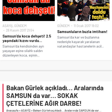
ASAYİŞ
,
GÜNDEM
GÜNDEM
11 Ocak 2017 19:02
26 Kasım 2017 21:54
Samsunluların buzla imtihanı!
Samsun’da koca dehşeti! 2.5
Samsun'da kar ve buzlanma
yaşındaki kızını vurdu…
nedeniyle kayarak yaralanan
Samsun'da kendisinden ayrı
vatandaşlar hastanelerin acil...
yaşayan eşine silahlı saldırı
düzenleyen koca, eşinin...
Bakan Gürlek açıkladı… Aralarında
SAMSUN da var… SOKAK
ÇETELERİNE AĞIR DARBE!
Anasayfa
»
ASAYİŞ
»
Bakan Gürlek açıkladı… Aralarında SAMSUN da var…