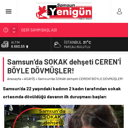
GERİ SAYIM BAŞLADI
SAMSUNSPOR’DA HEDEF 5’İNCİLİK!
İSTANBUL
31°C
ALTIN
6.660,55
‘BAFRA’YA YATIRIM YAPIN!’
PARÇALI BULUTLU
İŞTE FINDIK FİYATI!
BİST
Samsun’da SOKAK dehşeti CEREN’İ
13.779,39
YÖNETİCİ SEÇERKEN YAPILAN EN BÜYÜK HATALAR
BÖYLE DÖVMÜŞLER!
DOLAR
47,7111
Anasayfa
»
ASAYİŞ
»
Samsun’da SOKAK dehşeti CEREN’İ BÖYLE DÖVMÜŞLER!
EURO
Samsun’da 22 yaşındaki kadının 2 kadın tarafından sokak
55,1881
ortasında dövüldüğü davanın ilk duruşması başları