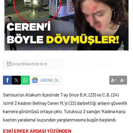
9 HAZIRAN 2026 16:31
A
A
ABONE OL
+
-
Samsun’un Atakum ilçesinde 7 ay önce B.K. (23) ve C.B. (24)
isimli 2 kadının Belinay Ceren M.’yi (22) darbettiği anların güvenlik
kamera görüntüsü ortaya çıktı. Tutuksuz 2 sanığın ‘Kadına karşı
kasten yaralama’ suçundan yargılanmasına bugün başlandı.
ESKİ ERKEK ARDAŞI YÜZÜNDEN