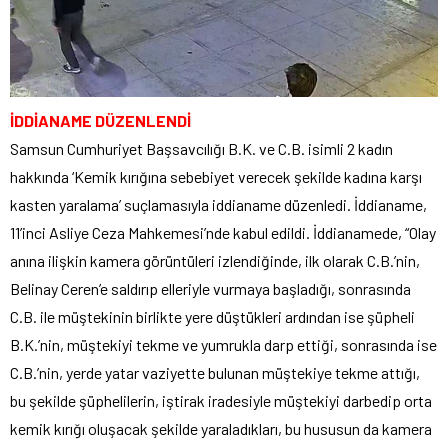
İDDİANAME DÜZENLENDİ
Samsun Cumhuriyet Başsavcılığı B.K. ve C.B. isimli 2 kadın
hakkında ‘Kemik kırığına sebebiyet verecek şekilde kadına karşı
kasten yaralama’ suçlamasıyla iddianame düzenledi. İddianame,
11’inci Asliye Ceza Mahkemesi’nde kabul edildi. İddianamede, “Olay
anına ilişkin kamera görüntüleri izlendiğinde, ilk olarak C.B.’nin,
Belinay Ceren’e saldırıp elleriyle vurmaya başladığı, sonrasında
C.B. ile müştekinin birlikte yere düştükleri ardından ise şüpheli
B.K.’nin, müştekiyi tekme ve yumrukla darp ettiği, sonrasında ise
C.B.’nin, yerde yatar vaziyette bulunan müştekiye tekme attığı,
bu şekilde şüphelilerin, iştirak iradesiyle müştekiyi darbedip orta
kemik kırığı oluşacak şekilde yaraladıkları, bu hususun da kamera