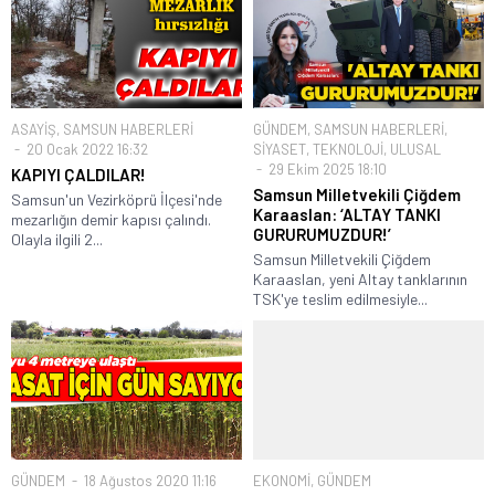
ASAYİŞ
,
SAMSUN HABERLERİ
GÜNDEM
,
SAMSUN HABERLERİ
,
20 Ocak 2022 16:32
SİYASET
,
TEKNOLOJİ
,
ULUSAL
29 Ekim 2025 18:10
KAPIYI ÇALDILAR!
Samsun Milletvekili Çiğdem
Samsun'un Vezirköprü İlçesi'nde
Karaaslan: ‘ALTAY TANKI
mezarlığın demir kapısı çalındı.
GURURUMUZDUR!’
Olayla ilgili 2...
Samsun Milletvekili Çiğdem
Karaaslan, yeni Altay tanklarının
TSK'ye teslim edilmesiyle...
GÜNDEM
18 Ağustos 2020 11:16
EKONOMİ
,
GÜNDEM