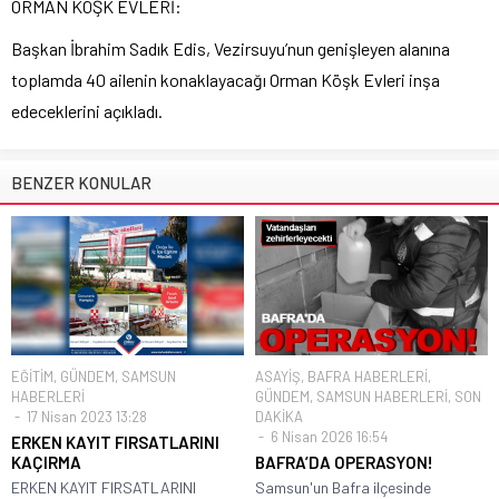
ORMAN KÖŞK EVLERİ:
Başkan İbrahim Sadık Edis, Vezirsuyu’nun genişleyen alanına
toplamda 40 ailenin konaklayacağı Orman Köşk Evleri inşa
edeceklerini açıkladı.
BENZER KONULAR
EĞİTİM
,
GÜNDEM
,
SAMSUN
ASAYİŞ
,
BAFRA HABERLERİ
,
HABERLERİ
GÜNDEM
,
SAMSUN HABERLERİ
,
SON
17 Nisan 2023 13:28
DAKİKA
6 Nisan 2026 16:54
ERKEN KAYIT FIRSATLARINI
KAÇIRMA
BAFRA’DA OPERASYON!
ERKEN KAYIT FIRSATLARINI
Samsun'un Bafra ilçesinde