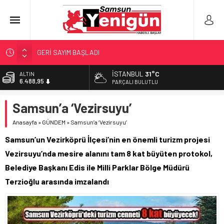
GERİ SAYIM BAŞLADI
SAMSUNSPOR’DA HEDEF 5’İNCİLİK!
İSTANBUL
31°C
BİST
13.798,82
‘BAFRA’YA YATIRIM YAPIN!’
PARÇALI BULUTLU
İŞTE FINDIK FİYATI!
DOLAR
Samsun’a ‘Vezirsuyu’
47,5939
YÖNETİCİ SEÇERKEN YAPILAN EN BÜYÜK HATALAR
Anasayfa
»
GÜNDEM
»
Samsun’a ‘Vezirsuyu’
EURO
54,9646
Samsun’un Vezirköprü İlçesi’nin en önemli turizm projesi
ALTIN
Vezirsuyu’nda mesire alanını tam 8 kat büyüten protokol,
6.488,95
Belediye Başkanı Edis ile Milli Parklar Bölge Müdürü
Terzioğlu arasında imzalandı