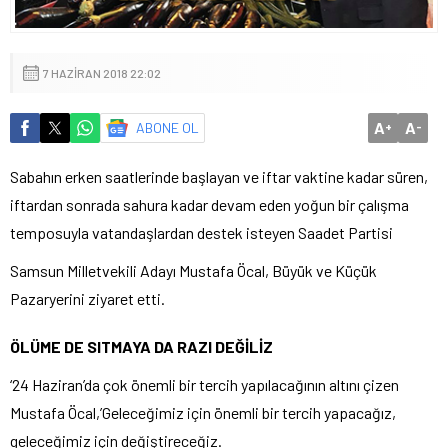
7 HAZIRAN 2018 22:02
A
A
ABONE OL
+
-
Sabahın erken saatlerinde başlayan ve iftar vaktine kadar süren,
iftardan sonrada sahura kadar devam eden yoğun bir çalışma
temposuyla vatandaşlardan destek isteyen Saadet Partisi
Samsun Milletvekili Adayı Mustafa Öcal, Büyük ve Küçük
Pazaryerini ziyaret etti.
ÖLÜME DE SITMAYA DA RAZI DEĞİLİZ
‘24 Haziran’da çok önemli bir tercih yapılacağının altını çizen
Mustafa Öcal,’Geleceğimiz için önemli bir tercih yapacağız,
geleceğimiz için değiştireceğiz.