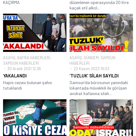
KAÇIRMA
düzenlenen operasyonda 20 litre
kaçak etil alkol...
ASAYİŞ
,
BAFRA HABERLERİ
,
ASAYİŞ
,
GÜNDEM
,
SAMSUN
SAMSUN HABERLERİ
HABERLERİ
30 Aralık 2021 12:36
22 Kasım 2023 19:03
YAKALANDI
‘TUZLUK’ SİLAH SAYILDI
Hapis cezası bulunan şahıs
Samsun'da bürosunun yanındaki
tutuklandı
lokantada müvekkili ile görüşen
avukat kafasına silah...