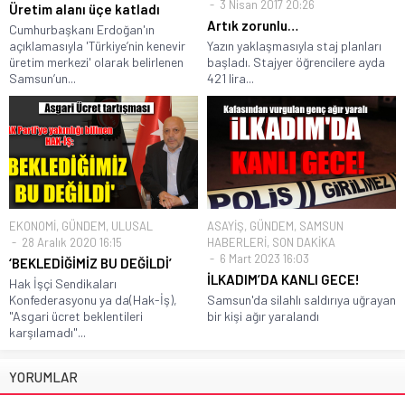
3 Nisan 2017 20:26
Üretim alanı üçe katladı
Artık zorunlu…
Cumhurbaşkanı Erdoğan'ın
açıklamasıyla 'Türkiye’nin kenevir
Yazın yaklaşmasıyla staj planları
üretim merkezi' olarak belirlenen
başladı. Stajyer öğrencilere ayda
Samsun’un...
421 lira...
EKONOMİ
,
GÜNDEM
,
ULUSAL
ASAYİŞ
,
GÜNDEM
,
SAMSUN
28 Aralık 2020 16:15
HABERLERİ
,
SON DAKİKA
6 Mart 2023 16:03
‘BEKLEDİĞİMİZ BU DEĞİLDİ’
İLKADIM’DA KANLI GECE!
Hak İşçi Sendikaları
Konfederasyonu ya da(Hak-İş),
Samsun'da silahlı saldırıya uğrayan
"Asgari ücret beklentileri
bir kişi ağır yaralandı
karşılamadı"...
YORUMLAR