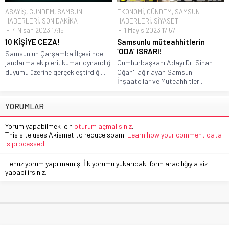
ASAYİŞ
,
GÜNDEM
,
SAMSUN
EKONOMİ
,
GÜNDEM
,
SAMSUN
HABERLERİ
,
SON DAKİKA
HABERLERİ
,
SİYASET
4 Nisan 2023 17:15
1 Mayıs 2023 17:57
10 KİŞİYE CEZA!
Samsunlu müteahhitlerin
‘ODA’ ISRARI!
Samsun'un Çarşamba İlçesi'nde
jandarma ekipleri, kumar oynandığı
Cumhurbaşkanı Adayı Dr. Sinan
duyumu üzerine gerçekleştirdiği...
Oğan'ı ağırlayan Samsun
İnşaatçılar ve Müteahhitler...
YORUMLAR
Yorum yapabilmek için
oturum açmalısınız
.
This site uses Akismet to reduce spam.
Learn how your comment data
is processed.
Henüz yorum yapılmamış. İlk yorumu yukarıdaki form aracılığıyla siz
yapabilirsiniz.