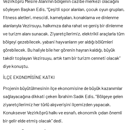
Vezirköprü Mesire Alanı’nın bölgenin cazibe merkezi olacağını
söyleyen Başkan Edis, “Çeşitli spor alanları, çocuk oyun grupları,
fitness aletleri, mescidi, kamelyaları, konaklama ve dinlenme
alanlarıyla Vezirsuyu, halkımıza daha rahat ve geniş bir dinlenme
ve turizm alanı sunacak. Ziyaretçilerimiz, elektrikli araçlarla tüm
bölgeyi gezebilecek, yabani hayvanların yer aldığı bölümleri
görebilecek. Bu haliyle bile her görenin hayran kaldığı, büyük
takdir toplayan Vezirsuyu, artık tam bir turizm cenneti olacak”
diye konuştu.
İLÇE EKONOMİSİNE KATKI
Projenin büyütülmesinin ilçe ekonomisine de büyük kazanımlar
sağlayacağına dikkati çeken İbrahim Sadık Edis, “Bölgeye gelen
ziyaretçilerimiz her türlü alışverişini ilçemizden yapacak.
Konuksever Vezirköprü halkı ve esnafı, ekonomik çıdan önemli
bir gelir elde etmiş olacak” dedi.