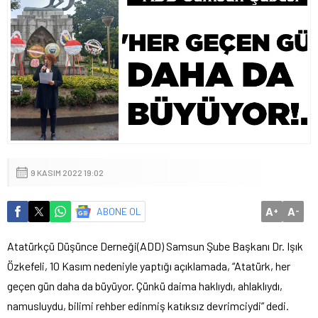
9 KASIM 2022 19:02
A
A
ABONE OL
+
-
Atatürkçü Düşünce Derneği(ADD) Samsun Şube Başkanı Dr. Işık
Özkefeli, 10 Kasım nedeniyle yaptığı açıklamada, “Atatürk, her
geçen gün daha da büyüyor. Çünkü daima haklıydı, ahlaklıydı,
namusluydu, bilimi rehber edinmiş katıksız devrimciydi” dedi.