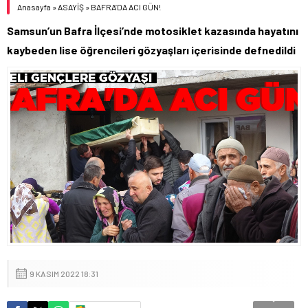
Anasayfa
»
ASAYİŞ
»
BAFRA’DA ACI GÜN!
Samsun’un Bafra İlçesi’nde motosiklet kazasında hayatını
kaybeden lise öğrencileri gözyaşları içerisinde defnedildi
9 KASIM 2022 18:31