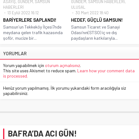
ASAYİŞ
,
GÜNDEM
,
SAMSUN
GÜNDEM
,
SAMSUN HABERLERİ
,
HABERLERİ
ULUSAL
13 Eylül 2022 16:12
30 Mart 2022 18:40
BARİYERLERE SAPLANDI!
HEDEF, GÜÇLÜ SAMSUN!
Samsun'un Tekkeköy İlçesi7nde
Samsun Ticaret ve Sanayi
meydana gelen trafik kazasında
Odası’nın(STSO) iç ve dış
şoför, mucize bir...
paydaşların katkılarıyla...
YORUMLAR
Yorum yapabilmek için
oturum açmalısınız
.
This site uses Akismet to reduce spam.
Learn how your comment data
is processed.
Henüz yorum yapılmamış. İlk yorumu yukarıdaki form aracılığıyla siz
yapabilirsiniz.
BAFRA’DA ACI GÜN!