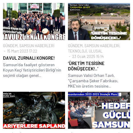
GÜNDEM
,
SAMSUN HABERLERİ
GÜNDEM
,
SAMSUN HABERLERİ
,
15 Mart 2023 17:22
TEKNOLOJİ
,
ULUSAL
23 Ocak 2025 15:14
DAVUL ZURNALI KONGRE!
‘ÜRETİM TESİSİNE
Samsun'da faaliyet gösteren
DÖNÜŞECEK!..’
Koyun Keçi Yetiştiricileri Birliği'nin
seçimli olağan genel...
Samsun Valisi Orhan Tavlı,
"Çarşamba Şeker Fabrikası,
MKE’nin üretim tesisine...