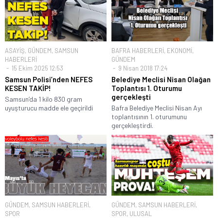
ASAYİŞ
,
GÜNDEM
,
SAMSUN
BAFRA HABERLERİ
,
EKONOMİ
,
HABERLERİ
GÜNDEM
15 Ekim 2025 12:53
9 Nisan 2018 17:24
Samsun Polisi’nden NEFES
Belediye Meclisi Nisan Olağan
KESEN TAKİP!
Toplantısı 1. Oturumu
gerçekleşti
Samsun’da 1 kilo 830 gram
uyuşturucu madde ele geçirildi
Bafra Belediye Meclisi Nisan Ayı
toplantısının 1. oturumunu
gerçekleştirdi.
GÜNDEM
,
SAMSUN HABERLERİ
,
GÜNDEM
,
SAMSUN HABERLERİ
,
SPOR
SPOR
,
ULUSAL