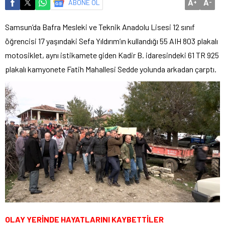
A
A
ABONE OL
+
-
Samsun’da Bafra Mesleki ve Teknik Anadolu Lisesi 12 sınıf
öğrencisi 17 yaşındaki Sefa Yıldırım’ın kullandığı 55 AIH 803 plakalı
motosiklet, aynı istikamete giden Kadir B. idaresindeki 61 TR 925
plakalı kamyonete Fatih Mahallesi Sedde yolunda arkadan çarptı.
OLAY YERİNDE HAYATLARINI KAYBETTİLER