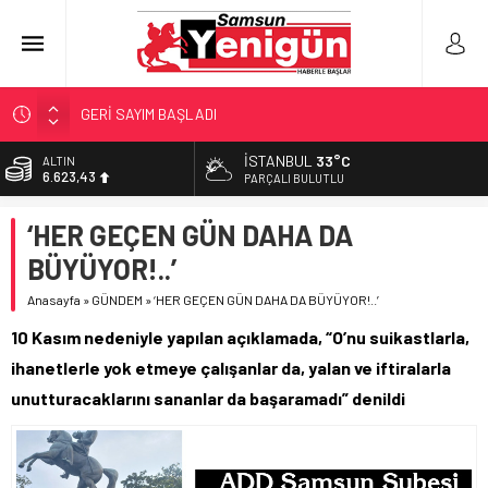
GERİ SAYIM BAŞLADI
SAMSUNSPOR’DA HEDEF 5’İNCİLİK!
İSTANBUL
33°C
BİST
13.785,25
‘BAFRA’YA YATIRIM YAPIN!’
PARÇALI BULUTLU
İŞTE FINDIK FİYATI!
DOLAR
‘HER GEÇEN GÜN DAHA DA
47,7048
YÖNETİCİ SEÇERKEN YAPILAN EN BÜYÜK HATALAR
BÜYÜYOR!..’
EURO
55,0748
Anasayfa
»
GÜNDEM
»
‘HER GEÇEN GÜN DAHA DA BÜYÜYOR!..’
ALTIN
10 Kasım nedeniyle yapılan açıklamada, “O’nu suikastlarla,
6.623,43
ihanetlerle yok etmeye çalışanlar da, yalan ve iftiralarla
unutturacaklarını sananlar da başaramadı” denildi