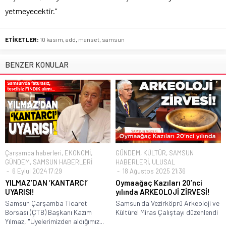
yetmeyecektir.”
ETİKETLER:
10 kasım
,
add
,
manset
,
samsun
BENZER KONULAR
Çarşamba haberleri
,
EKONOMİ
,
GÜNDEM
,
KÜLTÜR
,
SAMSUN
GÜNDEM
,
SAMSUN HABERLERİ
HABERLERİ
,
ULUSAL
6 Eylül 2024 17:29
18 Ağustos 2025 21:36
YILMAZ’DAN ‘KANTARCI’
Oymaağaç Kazıları 20’nci
UYARISI!
yılında ARKEOLOJİ ZİRVESİ!
Samsun Çarşamba Ticaret
Samsun'da Vezirköprü Arkeoloji ve
Borsası (ÇTB) Başkanı Kazım
Kültürel Miras Çalıştayı düzenlendi
Yılmaz, "Üyelerimizden aldığımız...