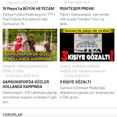
1 Ağustos 2022 20:07
26 Mart 2024 21:21
19 Mayıs’ta BÜYÜK HEYECAN!
MUHTEŞEM PROVA!
Türkiye Futbol Federasyonu (TFF)
Yılport Samsunspor, lige verilen
Plaj Futbolu Karadeniz Etabı,
milli arada Trendyol 1'inci Lig
Samsun’un 19...
ekibi...
GÜNDEM
,
SAMSUN HABERLERİ
,
ASAYİŞ
,
GÜNDEM
,
SAMSUN
SPOR
,
ULUSAL
HABERLERİ
,
Yakakent haberleri
14 Temmuz 2025 20:51
2 Ocak 2024 12:10
SAMSUNSPOR’DA GÖZLER
3 KİŞİYE GÖZALTI
HOLLANDA KAMPINDA
Samsun İl Emniyet Müdürlüğü
Samsunspor, U19 takımıyla yaptığı
ekiplerince yapılan üst aramasında
antrenman maçının ardından 3 gün
47,65 gram...
izin...
YORUMLAR