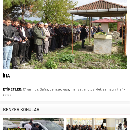
İHA
ETİKETLER:
17 yaşında
,
Bafra
,
cenaze
,
kaza
,
manset
,
motosiklet
,
samsun
,
trafik
kazası
BENZER KONULAR