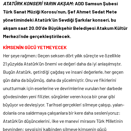
ATATÜRK KONSERİ YARIN AKŞAM:
ADD Samsun Şubesi
Türk Sanat Müziği Korosu’nun, Şef Ahmet Sedat Mete
yönetimindeki Atatürk’ün Sevdiği Şarkılar konseri, bu
akşam saat 20.00’de Büyükşehir Belediyesi Atakum Kültür
Merkezi’nde gerçekleştirilecek.
KİMSENİN GÜCÜ YETMEYECEK
Her şeye rağmen; Geçen seksen dört yıllık süreçte ve özellikle
21.yüzyılda Atatürk’ün önemi ve değeri daha da iyi anlaşılmıştır.
Bugün Atatürk, getirdiği çağdaş ve insani değerlerle, her geçen
gün daha da büyümüş, daha da yücelmiştir. Onu ve fikirlerini
unutturmak için eserlerine ve devrimlerine vurulan her darbede
gövdesinden yeni filizler, sürgünler veren koca bir çınar gibi
büyüyor ve devleşiyor. Tarihsel gerçekleri silmeye çalışıp, yalan-
dolanla ona saldırmaya çalışanlara bir kere daha sesleniyoruz:
Atatürk’ün düşüncelerini, ilke ve manevi mirasını Türk Milletinin
beyninden; sevgisini kalbinden silmeye kimsenin gücü