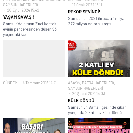
SAMSUN HABERLERİ
12 Ocak 2022 15:11
20 Eylül 2024 15:42
REKOR SEVİNCİ!..
YAŞAM SAVAŞI!
Samsun'un 2021 ihracatı 1 milyar
Samsun’da kızının 2’nci kattaki
272 milyon dolara ulaştı
evinin penceresinden düşen 93
yaşındaki kadın...
GÜNDEM
4 Temmuz 2016 14:41
ASAYİŞ
,
BAFRA HABERLERİ
,
SAMSUN HABERLERİ
24 Şubat 2021 15:03
KÜLE DÖNDÜ!
Samsun'un Bafra İlçesi'nde çıkan
yangında 2 katlı ev küle döndü