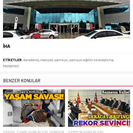
İHA
ETİKETLER:
karadeniz
,
manset
,
samsun
,
samsun eğitim ve araştırma
hastanesi
BENZER KONULAR
ASAYİŞ
,
CANİK HABERLERİ
,
GÜNDEM
,
SAMSUN HABERLERİ