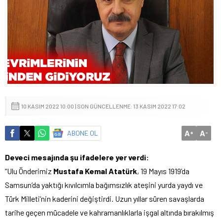
10 KASIM 2022 10:00 | SON GÜNCELLENME: 13 KASIM 2022 17:02
A
A
ABONE OL
+
-
Deveci mesajında şu ifadelere yer verdi:
“Ulu Önderimiz
Mustafa Kemal Atatürk
, 19 Mayıs 1919’da
Samsun’da yaktığı kıvılcımla bağımsızlık ateşini yurda yaydı ve
Türk Milleti’nin kaderini değiştirdi. Uzun yıllar süren savaşlarda
tarihe geçen mücadele ve kahramanlıklarla işgal altında bırakılmış