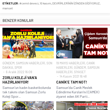
ETİKETLER:
#cemil deveci
,
10 kasım
,
DEVRİMLERİNİN İZİNDEN GİDİYORUZ
,
manset
BENZER KONULAR
GÜNDEM
,
SAMSUN HABERLERİ
,
SON
19 MAYIS HABERLERİ
,
CANİK
DAKİKA
,
SPOR
HABERLERİ
,
GÜNDEM
,
SAMSUN
6 Aralık 2022 16:09
HABERLERİ
,
SİYASET
14 Kasım 2021 16:48
ZORLU KOLEJİ VAN’A
HAZIRLANIYOR!
CANİK’E TAM NOT!
Samsun'un kadın basketbolunda
Samsun'da Canik Meslek
tek takımı olan Samsun Zorlu
Edindirme Kursları’nı (CAMEK)
Koleji Spor...
ziyaret eden AK Parti...