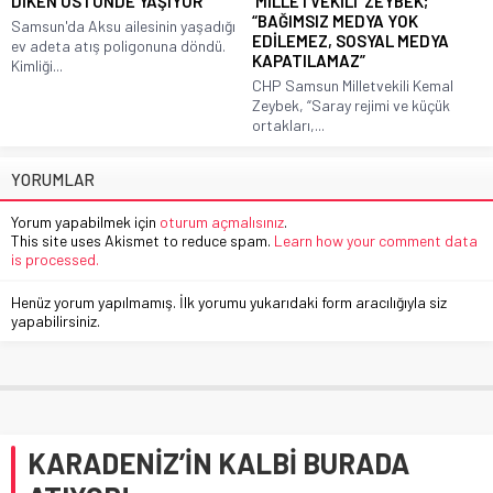
DİKEN ÜSTÜNDE YAŞIYOR
MİLLETVEKİLİ ZEYBEK;
“BAĞIMSIZ MEDYA YOK
Samsun'da Aksu ailesinin yaşadığı
EDİLEMEZ, SOSYAL MEDYA
ev adeta atış poligonuna döndü.
KAPATILAMAZ”
Kimliği...
CHP Samsun Milletvekili Kemal
Zeybek, “Saray rejimi ve küçük
ortakları,...
YORUMLAR
Yorum yapabilmek için
oturum açmalısınız
.
This site uses Akismet to reduce spam.
Learn how your comment data
is processed.
Henüz yorum yapılmamış. İlk yorumu yukarıdaki form aracılığıyla siz
yapabilirsiniz.
KARADENİZ’İN KALBİ BURADA