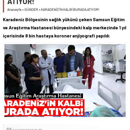
ATIYOR!
Anasayfa
»
GÜNDEM
»
KARADENİZ’İN KALBİ BURADA ATIYOR!
Karadeniz Bölgesinin sağlık yükünü çeken Samsun Eğitim
ve Araştırma Hastanesi bünyesindeki kalp merkezinde 1 yıl
içerisinde 8 bin hastaya koroner anjiyografi yapıldı
9 KASIM 2022 19:37