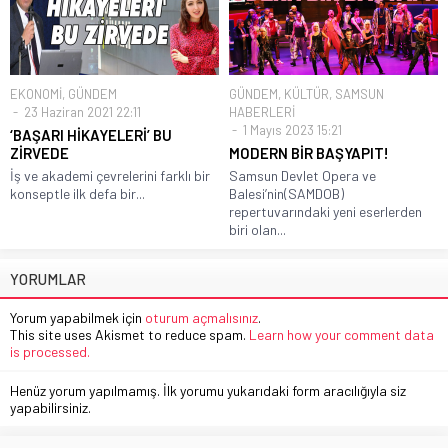
EKONOMİ
,
GÜNDEM
GÜNDEM
,
KÜLTÜR
,
SAMSUN
23 Haziran 2021 22:11
HABERLERİ
1 Mayıs 2023 15:21
‘BAŞARI HİKAYELERİ’ BU
ZİRVEDE
MODERN BİR BAŞYAPIT!
İş ve akademi çevrelerini farklı bir
Samsun Devlet Opera ve
konseptle ilk defa bir...
Balesi’nin(SAMDOB)
repertuvarındaki yeni eserlerden
biri olan...
YORUMLAR
Yorum yapabilmek için
oturum açmalısınız
.
This site uses Akismet to reduce spam.
Learn how your comment data
is processed.
Henüz yorum yapılmamış. İlk yorumu yukarıdaki form aracılığıyla siz
yapabilirsiniz.