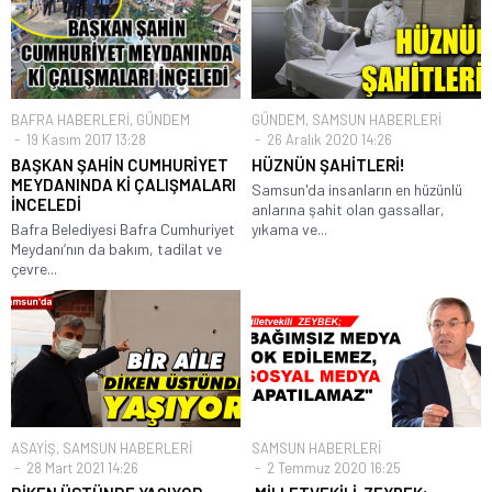
BAFRA HABERLERİ
,
GÜNDEM
GÜNDEM
,
SAMSUN HABERLERİ
19 Kasım 2017 13:28
26 Aralık 2020 14:26
BAŞKAN ŞAHİN CUMHURİYET
HÜZNÜN ŞAHİTLERİ!
MEYDANINDA Kİ ÇALIŞMALARI
Samsun'da insanların en hüzünlü
İNCELEDİ
anlarına şahit olan gassallar,
Bafra Belediyesi Bafra Cumhuriyet
yıkama ve...
Meydanı’nın da bakım, tadilat ve
çevre...
ASAYİŞ
,
SAMSUN HABERLERİ
SAMSUN HABERLERİ
28 Mart 2021 14:26
2 Temmuz 2020 16:25