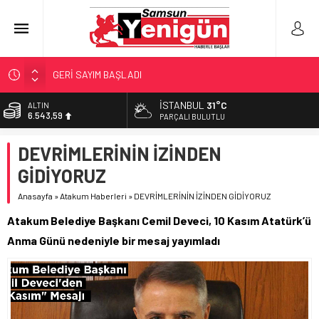
GERİ SAYIM BAŞLADI
SAMSUNSPOR’DA HEDEF 5’İNCİLİK!
İSTANBUL
31°C
ALTIN
6.543,59
‘BAFRA’YA YATIRIM YAPIN!’
PARÇALI BULUTLU
İŞTE FINDIK FİYATI!
BİST
DEVRİMLERİNİN İZİNDEN
13.798,82
YÖNETİCİ SEÇERKEN YAPILAN EN BÜYÜK HATALAR
GİDİYORUZ
DOLAR
47,7010
Anasayfa
»
Atakum Haberleri
»
DEVRİMLERİNİN İZİNDEN GİDİYORUZ
EURO
Atakum Belediye Başkanı Cemil Deveci, 10 Kasım Atatürk’ü
55,0063
Anma Günü nedeniyle bir mesaj yayımladı