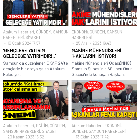
Atakum Haberleri
,
GÜNDEM
,
SAMSUN
EKONOMİ
,
GÜNDEM
,
SAMSUN
HABERLERİ
,
SİYASET
HABERLERİ
10 Ocak 2024 17:57
25 Aralık 2023 16:43
‘GENÇLERE YATIRIM
MAKİNE MÜHENDİSLERİ
GELECEĞE YATIRIMDIR!..’
‘HAK’LARINI İSTİYOR!
Samsun'da düzenlenen OKAF 24’te
Makine Mühendisleri Odası(MMO)
gençlerle bir araya gelen Atakum
Samsun Şubesi'nin 69'uncu Onur
Belediye...
Gecesi'nde konuşan Başkan...
Atakum Haberleri
,
EĞİTİM
,
GÜNDEM
,
Atakum Haberleri
,
EKONOMİ
,
SAMSUN HABERLERİ
,
SİYASET
GÜNDEM
,
SAMSUN HABERLERİ
20 Kasım 2023 16:52
13 Ekim 2023 17:42