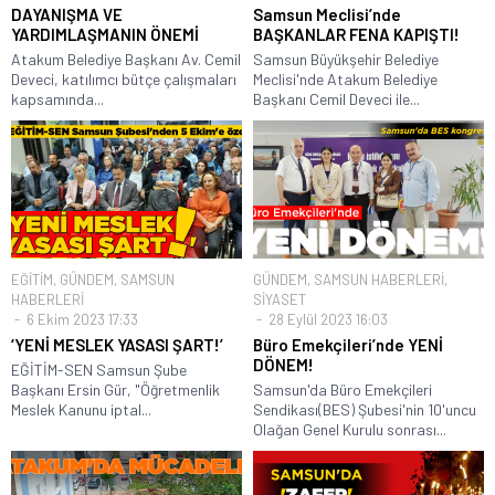
DAYANIŞMA VE
Samsun Meclisi’nde
YARDIMLAŞMANIN ÖNEMİ
BAŞKANLAR FENA KAPIŞTI!
Atakum Belediye Başkanı Av. Cemil
Samsun Büyükşehir Belediye
Deveci, katılımcı bütçe çalışmaları
Meclisi'nde Atakum Belediye
kapsamında...
Başkanı Cemil Deveci ile...
EĞİTİM
,
GÜNDEM
,
SAMSUN
GÜNDEM
,
SAMSUN HABERLERİ
,
HABERLERİ
SİYASET
6 Ekim 2023 17:33
28 Eylül 2023 16:03
‘YENİ MESLEK YASASI ŞART!’
Büro Emekçileri’nde YENİ
DÖNEM!
EĞİTİM-SEN Samsun Şube
Başkanı Ersin Gür, "Öğretmenlik
Samsun'da Büro Emekçileri
Meslek Kanunu iptal...
Sendikası(BES) Şubesi'nin 10'uncu
Olağan Genel Kurulu sonrası...