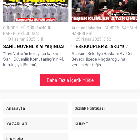
GÜNDEM
,
KÜLTÜR
,
SAMSUN
Atakum Haberleri
,
GÜNDEM
,
SAMSUN
HABERLERİ
,
ULUSAL
HABERLERİ
19 Haziran 2023 16:11
29 Mayıs 2023 18:32
SAHİL GÜVENLİK 41 YAŞINDA!
‘TEŞEKKÜRLER ATAKUM!..’
‘Mavi Vatan’ın koruyucu kalkanı
Atakum Belediye Başkanı Av. Cemil
Sahil Güvenlik Komutanlığı'nın 41.
Deveci, ilçede Kılıçdaroğlu'na
kuruluş yıldönümü,...
verilen desteğin...
Daha Fazla İçerik Yükle
Anasayfa
Gizlilik Politikası
YAZARLAR
KÜNYE
İLETİŞİM