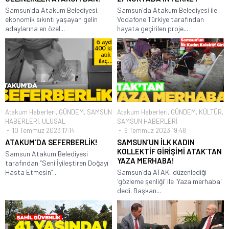
Samsun'da Atakum Belediyesi,
Samsun'da Atakum Belediyesi ile
ekonomik sıkıntı yaşayan gelin
Vodafone Türkiye tarafından
adaylarına en özel...
hayata geçirilen proje...
Atakum Haberleri
,
GÜNDEM
,
SAMSUN
Atakum Haberleri
,
GÜNDEM
,
KÜLTÜR
,
HABERLERİ
,
ULUSAL
SAMSUN HABERLERİ
10 Temmuz 2023 17:14
9 Temmuz 2023 19:48
ATAKUM’DA SEFERBERLİK!
SAMSUN’UN İLK KADIN
KOLLEKTİF GİRİŞİMİ ATAK’TAN
Samsun Atakum Belediyesi
YAZA MERHABA!
tarafından “Seni İyileştiren Doğayı
Hasta Etmesin”...
Samsun'da ATAK, düzenlediği
'gözleme şenliği' ile 'Yaza merhaba'
dedi. Başkan...