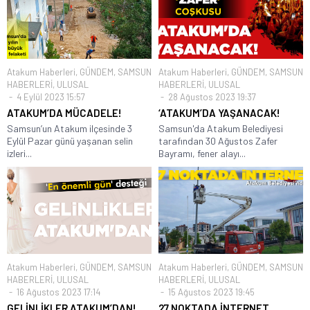
Atakum Haberleri
,
GÜNDEM
,
SAMSUN
Atakum Haberleri
,
GÜNDEM
,
SAMSUN
HABERLERİ
,
ULUSAL
HABERLERİ
,
ULUSAL
4 Eylül 2023 15:57
28 Ağustos 2023 19:37
ATAKUM’DA MÜCADELE!
‘ATAKUM’DA YAŞANACAK!
Samsun’un Atakum ilçesinde 3
Samsun'da Atakum Belediyesi
Eylül Pazar günü yaşanan selin
tarafından 30 Ağustos Zafer
izleri...
Bayramı, fener alayı...
Atakum Haberleri
,
GÜNDEM
,
SAMSUN
Atakum Haberleri
,
GÜNDEM
,
SAMSUN
HABERLERİ
,
ULUSAL
HABERLERİ
,
ULUSAL
16 Ağustos 2023 17:14
15 Ağustos 2023 19:45
GELİNLİKLER ATAKUM’DAN!
27 NOKTADA İNTERNET