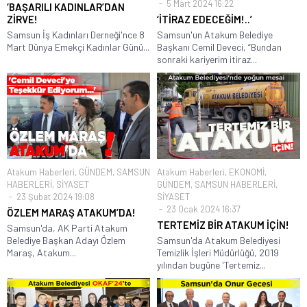
5 Mart 2024 16:22
‘BAŞARILI KADINLAR’DAN
ZİRVE!
‘İTİRAZ EDECEĞİM!..’
Samsun İş Kadınları Derneği'nce 8
Samsun'un Atakum Belediye
Mart Dünya Emekçi Kadınlar Günü...
Başkanı Cemil Deveci, “Bundan
sonraki kariyerim itiraz...
Atakum Haberleri
,
GÜNDEM
,
SAMSUN
Atakum Haberleri
,
EKONOMİ
,
HABERLERİ
,
SİYASET
GÜNDEM
,
SAMSUN HABERLERİ
,
23 Şubat 2024 19:08
SİYASET
23 Ocak 2024 16:37
ÖZLEM MARAŞ ATAKUM’DA!
TERTEMİZ BİR ATAKUM İÇİN!
Samsun'da, AK Parti Atakum
Belediye Başkan Adayı Özlem
Samsun'da Atakum Belediyesi
Maraş, Atakum...
Temizlik İşleri Müdürlüğü, 2019
yılından bugüne 'Tertemiz...