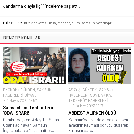
Jandarma olayla ilgili inceleme başlattı.
ETİKETLER:
#traktör kazası
,
kaza
,
manset
,
ölüm
,
samsun
,
vezirköprü
BENZER KONULAR
EKONOMİ
,
GÜNDEM
,
SAMSUN
ASAYİŞ
,
GÜNDEM
,
SAMSUN
HABERLERİ
,
SİYASET
HABERLERİ
,
SON DAKİKA
,
1 Mayıs 2023 17:57
TEKKEKÖY HABERLERİ
5 Şubat 2023 15:17
Samsunlu müteahhitlerin
‘ODA’ ISRARI!
ABDEST ALIRKEN ÖLDÜ!
Cumhurbaşkanı Adayı Dr. Sinan
Samsun'da evinde abdest alırken
Oğan'ı ağırlayan Samsun
ayağının kayması sonucu düşerek
İnşaatçılar ve Müteahhitler...
kafasını çarpan...