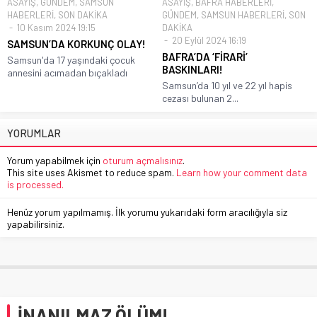
ASAYİŞ
,
GÜNDEM
,
SAMSUN
ASAYİŞ
,
BAFRA HABERLERİ
,
HABERLERİ
,
SON DAKİKA
GÜNDEM
,
SAMSUN HABERLERİ
,
SON
10 Kasım 2024 19:15
DAKİKA
20 Eylül 2024 16:19
SAMSUN’DA KORKUNÇ OLAY!
BAFRA’DA ‘FİRARİ’
Samsun'da 17 yaşındaki çocuk
BASKINLARI!
annesini acımadan bıçakladı
Samsun’da 10 yıl ve 22 yıl hapis
cezası bulunan 2...
YORUMLAR
Yorum yapabilmek için
oturum açmalısınız
.
This site uses Akismet to reduce spam.
Learn how your comment data
is processed.
Henüz yorum yapılmamış. İlk yorumu yukarıdaki form aracılığıyla siz
yapabilirsiniz.
İNANILMAZ ÖLÜM!