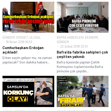
GÜNDEM
,
SİYASET
,
ULUSAL
BAFRA HABERLERİ
,
EKONOMİ
,
18 Nisan 2018 16:53
GÜNDEM
22 Şubat 2018 20:51
Cumhurbaşkanı Erdoğan
açıkladı!
Bafra’da fabrika sahipleri çok
çeşitten yakındı
Erken seçim geliyor mu, ne zaman
yapılacak? Son dakika habere...
Bafra ilçesinde yapılan Çeltik
Komisyonu toplantısında Bafra
pirincine çok çeşidin...