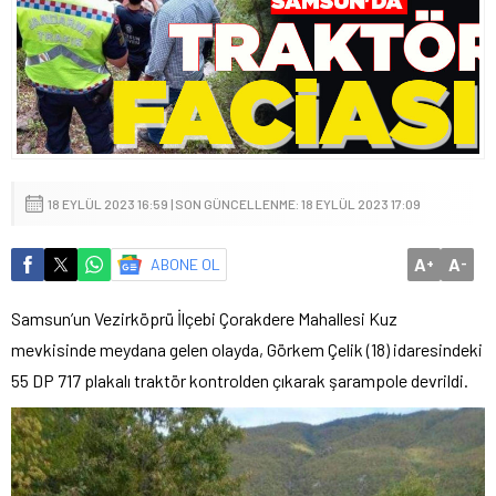
18 EYLÜL 2023 16:59 | SON GÜNCELLENME: 18 EYLÜL 2023 17:09
A
A
ABONE OL
+
-
Samsun’un Vezirköprü İlçebi Çorakdere Mahallesi Kuz
mevkisinde meydana gelen olayda, Görkem Çelik (18) idaresindeki
55 DP 717 plakalı traktör kontrolden çıkarak şarampole devrildi.