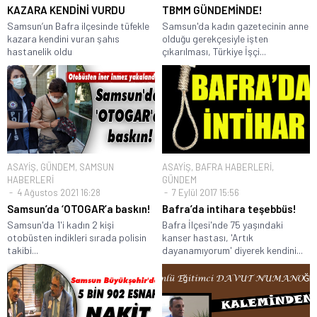
KAZARA KENDİNİ VURDU
TBMM GÜNDEMİNDE!
Samsun’un Bafra ilçesinde tüfekle
Samsun'da kadın gazetecinin anne
kazara kendini vuran şahıs
olduğu gerekçesiyle işten
hastanelik oldu
çıkarılması, Türkiye İşçi...
ASAYİŞ
,
GÜNDEM
,
SAMSUN
ASAYİŞ
,
BAFRA HABERLERİ
,
HABERLERİ
GÜNDEM
4 Ağustos 2021 16:28
7 Eylül 2017 15:56
Samsun’da ‘OTOGAR’a baskın!
Bafra’da intihara teşebbüs!
Samsun'da 1'i kadın 2 kişi
Bafra İlçesi'nde 75 yaşındaki
otobüsten indikleri sırada polisin
kanser hastası, 'Artık
takibi...
dayanamıyorum' diyerek kendini...