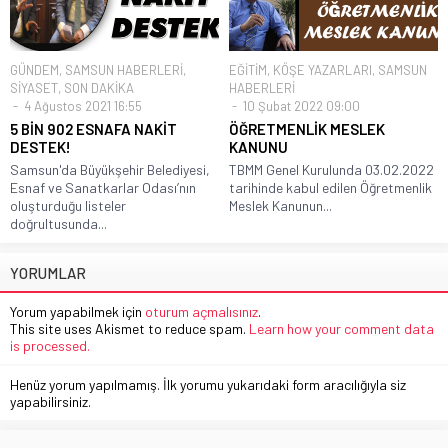
GÜNDEM
,
SAMSUN HABERLERİ
,
EĞİTİM
,
KÖŞE YAZARLARI
,
SAMSUN
SİYASET
,
SON DAKİKA
HABERLERİ
4 Ağustos 2021 16:55
10 Şubat 2022 09:00
5 BİN 902 ESNAFA NAKİT
ÖĞRETMENLİK MESLEK
DESTEK!
KANUNU
Samsun'da Büyükşehir Belediyesi,
TBMM Genel Kurulunda 03.02.2022
Esnaf ve Sanatkarlar Odası’nın
tarihinde kabul edilen Öğretmenlik
oluşturduğu listeler
Meslek Kanunun...
doğrultusunda...
YORUMLAR
Yorum yapabilmek için
oturum açmalısınız
.
This site uses Akismet to reduce spam.
Learn how your comment data
is processed.
Henüz yorum yapılmamış. İlk yorumu yukarıdaki form aracılığıyla siz
yapabilirsiniz.