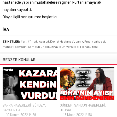
hastanede yapılan müdahalelere rağmen kurtarılamayarak
hayatını kaybetti.
Olayla ilgili soruşturma başlatıldı.
İHA
ETİKETLER:
#arı
,
#fındık
,
Asarcık Devlet Hastanesi
,
canik
,
Fındık bahçesi
,
manset
,
samsun
,
Samsun Ondokuz Mayıs Üniversitesi Tıp Fakültesi
BENZER KONULAR
BAFRA HABERLERİ
,
GÜNDEM
,
GÜNDEM
,
SAMSUN HABERLERİ
,
SAMSUN HABERLERİ
ULUSAL
10 Kasım 2022 14:29
15 Nisan 2022 14:58