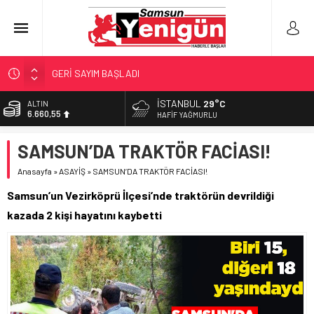
GERİ SAYIM BAŞLADI
SAMSUNSPOR’DA HEDEF 5’İNCİLİK!
İSTANBUL
29°C
ALTIN
6.660,55
‘BAFRA’YA YATIRIM YAPIN!’
HAFIF YAĞMURLU
İŞTE FINDIK FİYATI!
BİST
SAMSUN’DA TRAKTÖR FACİASI!
13.779,39
YÖNETİCİ SEÇERKEN YAPILAN EN BÜYÜK HATALAR
Anasayfa
»
ASAYİŞ
»
SAMSUN’DA TRAKTÖR FACİASI!
DOLAR
47,7111
Samsun’un Vezirköprü İlçesi’nde traktörün devrildiği
EURO
kazada 2 kişi hayatını kaybetti
55,1881