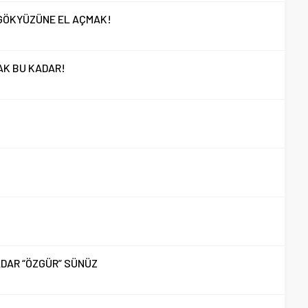
GÖKYÜZÜNE EL AÇMAK!
AK BU KADAR!
KADAR “ÖZGÜR” SÜNÜZ