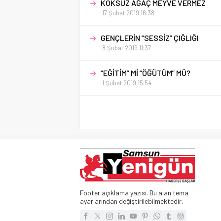
KÖKSÜZ AĞAÇ MEYVE VERMEZ
17 Şubat 2019 16:38
GENÇLERİN “SESSİZ” ÇIĞLIĞI
8 Şubat 2019 11:37
“EĞİTİM” Mİ “ÖĞÜTÜM” MÜ?
1 Şubat 2019 15:54
Footer açıklama yazısı. Bu alan tema
ayarlarından değiştirilebilmektedir.