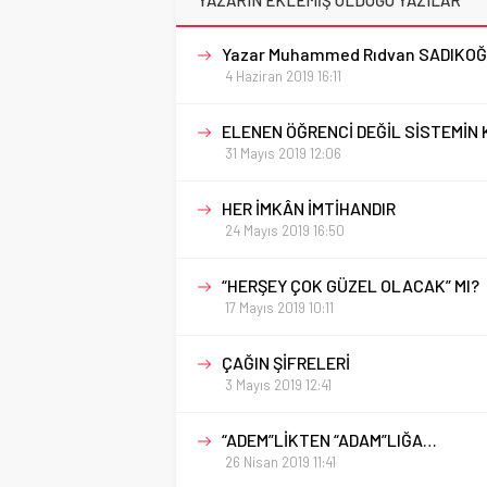
YAZARIN EKLEMİŞ OLDUĞU YAZILAR
Yazar Muhammed Rıdvan SADIKOĞ
4 Haziran 2019 16:11
ELENEN ÖĞRENCİ DEĞİL SİSTEMİN 
31 Mayıs 2019 12:06
HER İMKÂN İMTİHANDIR
24 Mayıs 2019 16:50
“HERŞEY ÇOK GÜZEL OLACAK” MI?
17 Mayıs 2019 10:11
ÇAĞIN ŞİFRELERİ
3 Mayıs 2019 12:41
“ADEM”LİKTEN “ADAM”LIĞA…
26 Nisan 2019 11:41