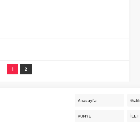
1
2
Anasayfa
Gizlil
KÜNYE
İLET