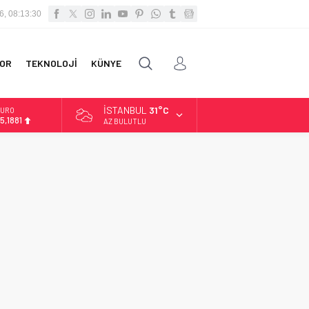
6, 08:13:30
OR
TEKNOLOJİ
KÜNYE
İSTANBUL
31°C
URO
5,1881
AZ BULUTLU
LTIN
.660,55
İST
3.779,39
OLAR
7,7111