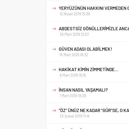
YERYÜZÜNÜN HAKKINI VERMEDEN 
12 Nisan 2019 15:38
ABDESTSİZ GÖNÜLLERİMİZLE ANC
29 Mart 2019 12:07
GÜVEN ADASI OLABİLMEK!
15 Mart 2019 18:32
HAKİKAT KİMİN ZİMMETİNDE…
8 Mart 2019 16:15
İNSAN NASIL YAŞAMALI?
1 Mart 2019 19:28
“ÖZ” ÜNÜZ NE KADAR “GÜR”SE, O 
22 Şubat 2019 11:41