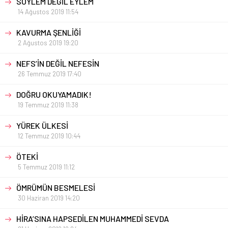
SÖYLEM DEĞİL EYLEM
14 Ağustos 2019 11:54
KAVURMA ŞENLİĞİ
2 Ağustos 2019 19:20
NEFS’İN DEĞİL NEFESİN
26 Temmuz 2019 17:40
DOĞRU OKUYAMADIK!
19 Temmuz 2019 11:38
YÜREK ÜLKESİ
12 Temmuz 2019 10:44
ÖTEKİ
5 Temmuz 2019 11:12
ÖMRÜMÜN BESMELESİ
30 Haziran 2019 14:20
HİRA’SINA HAPSEDİLEN MUHAMMEDİ SEVDA