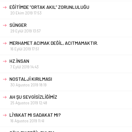
EĞİTİMDE “ORTAK AKIL” ZORUNLULUĞU
20 Ekim 2019 17:53
SÜNGER
29 Eylül 2019 13:57
MERHAMET ACIMAK DEĞİL, ACITMAMAKTIR.
16 Eylül 2019 17:51
HZ.İNSAN
7 Eylül 2019 14:43
NOSTALJİ KIRILMASI
30 Ağustos 2019 18:19
AH ŞU SEVGİSİZLİĞİMİZ
25 Ağustos 2019 12:48
LİYAKAT MI SADAKAT MI?
16 Ağustos 2019 11:41