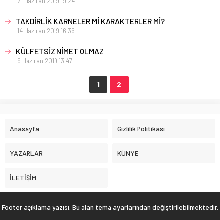
21 Haziran 2019 19:24
TAKDİRLİK KARNELER Mİ KARAKTERLER Mİ?
14 Haziran 2019 16:36
KÜLFETSİZ NİMET OLMAZ
9 Haziran 2019 13:47
1
2
Anasayfa
Gizlilik Politikası
YAZARLAR
KÜNYE
İLETİŞİM
Footer açıklama yazısı. Bu alan tema ayarlarından değiştirilebilmektedir.