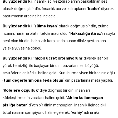
Bu yüzdendir ki
, insanlık acı ve ızdıraplarının başkaldıran sesi
olarak doğmuş bir din, insanlık acı ve ızdıraplarını “
kader
” diyerek
bastırmanın aracına haline geldi.
Bu yüzdendir ki
, “z
ülme isyan
” olarak doğmuş bir din, zulme
rızanın, harâma biatın telkin aracı oldu. “
Haksızlığa itiraz
”ın soylu
sesi olan bir din, haksızlık karşısında susan dilsiz şeytanların
yalaka yuvasına döndü.
Bu yüzdendir ki
, “
hiçbir ücret istemiyorum
” diyerek saf bir
yürek temizliği ile başlayan bir din, pazarların en büyüğü,
sektörlerin en kârlısı haline geldi.Kuru hurma yiyen bir kadının oğlu
(
tüm değerlerim ona feda olsun
) din pazarlarına meta yapıldı.
“
Kölelere özgürlük
” diye doğmuş bir din, insanları
köleleştirmenin vasıtası haline geldi. “
Aklını kullanmayan
pisliğe batar
” diyen bir dinin mensupları, insanlık liginde akıl
tutulmasının şampiyonu haline gelerek, “
vahiy
” adına akıl