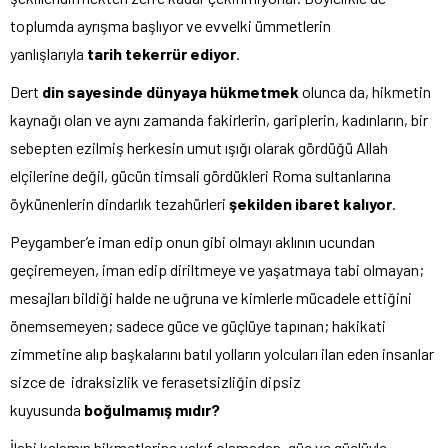
toplumda ayrışma başlıyor ve evvelki ümmetlerin
yanlışlarıyla
tarih tekerrür ediyor
.
Dert
din sayesinde dünyaya hükmetmek
olunca da, hikmetin
kaynağı olan ve aynı zamanda fakirlerin, gariplerin, kadınların, bir
sebepten ezilmiş herkesin umut ışığı olarak gördüğü Allah
elçilerine değil, gücün timsali gördükleri Roma sultanlarına
öykünenlerin dindarlık tezahürleri
şekilden ibaret kalıyor
.
Peygamber’e iman edip onun gibi olmayı aklının ucundan
geçiremeyen, iman edip diriltmeye ve yaşatmaya tabi olmayan;
mesajları bildiği halde ne uğruna ve kimlerle mücadele ettiğini
önemsemeyen; sadece güce ve güçlüye tapınan; hakikati
zimmetine alıp başkalarını batıl yolların yolcuları ilan eden insanlar
sizce de idraksizlik ve ferasetsizliğin dipsiz
kuyusunda
boğulmamış mıdır?
İlahi kelamın hikmetlerine vakıf olamadan, güç ve güçlüyle