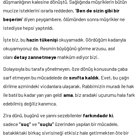
düşmanlığının kalesine dönüştü. Sağlığında müşriklerin bütün
mucize isteklerini ısrarla reddeden, “
Ben de sizin gibi bir
beşerim
” diyen peygambere, ölümünden sonra müşrikler ne
istediyse hepsi yaptırıldı.
İşte biz, bu
hazin tükenişi
okuyamadık. Gördüğüm kadarıyla
okuyamıyoruz da. Resmin büyüğünü görme arzusu, asıl
olanı
detay zannetmeye
mahkûm ediyor bizi.
Dolayısıyla bu tarafa yönelmeyen, öze dönüş konusunda çaba
sarf etmeyen bu mücadelede de
sınıfta kaldık
. Evet, bu çağrı
dirilme azmindeki vicdanlara ulaşarak, Rabbimizin muradı ile hak
ile batıl bu kadar yan yan geldi
ama
, biz aradaki uçurumu hala fark
edebilmiş değiliz kanımca.
Zira dünü, bugünü ve yarını sezebilenler
farkındadır ki
,
sadece
“suç”
ve
“suçlu”
üzerinden yapılan bir mücadele,
bataklıktaki birkaç sivrisineği etkisiz hale getirmekten öte bir