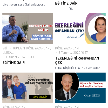
EĞİTİME DAİR
Diyetisyen Esra Şal anlatıyor...
16...
EĞİTİM
,
GÜNDEM
,
KÖŞE YAZARLARI
,
KÖŞE YAZARLARI
ULUSAL
8 Temmuz 2020 16:37
15 Şubat 2023 09:00
TEKERLEĞİNİ RAMPAMDAN
EĞİTİME DAİR
ÇEK
...
Sibel KİŞİOĞLU'nun kaleminden..
KÖŞE YAZARLARI
KÖŞE YAZARLARI