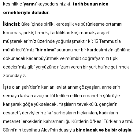
kesinlikle ‘
yarını’
kaybedersiniz ki,
tarih bunun nice
örnekleriyle doludur.
İkincisi;
ülke içinde birlik, kardeşlik ve bütünleşme ortamını
korumak, pekiştirmek, farklılıkları kaşımamak, asgarî
müştereklerimiz üzerinde yoğunlaşmaktır ki; 15 Temmuz’la
mühürlediğimiz “
bir olma
” şuurunu her bir kardeşimizin gönlüne
dokunacak kadar büyütmek ve mümbit coğrafyamızı tıpkı
dedelerimiz gibi yeryüzüne nizam veren bir yurt haline getirmek
zorundayız.
İşte o an şehitlerin kanları, evlatlarının gözyaşları, annelerin
semaya kalkan avuçları lütfedilen edilen emanetin şükrüyle
karışarak göğe yükselecek. Yaşlıların tevekkülü, gençlerin
cesareti, dervişlerin zikri sarhoşların hıçkırıkları, kadınların
metaneti erkeklerin kahramanlığı, Kürtlerin öfkesi Türklerin azmi,
Sünni’nin tesbihatı Alevi’nin duasıyla
bir olacak ve bu bir oluşla