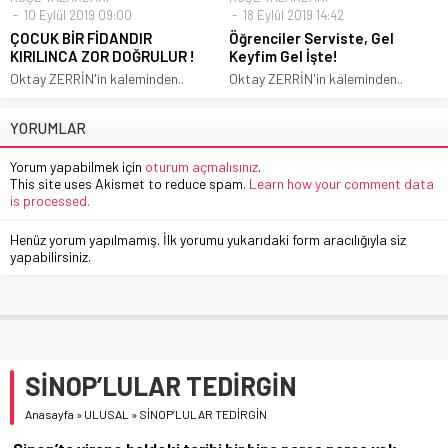
10 Eylül 2019 09:00
18 Eylül 2019 14:42
ÇOCUK BİR FİDANDIR
Öğrenciler Serviste, Gel
KIRILINCA ZOR DOĞRULUR !
Keyfim Gel İşte!
Oktay ZERRİN'in kaleminden..
Oktay ZERRİN'in kaleminden..
YORUMLAR
Yorum yapabilmek için
oturum açmalısınız
.
This site uses Akismet to reduce spam.
Learn how your comment data
is processed.
Henüz yorum yapılmamış. İlk yorumu yukarıdaki form aracılığıyla siz
yapabilirsiniz.
SİNOP’LULAR TEDİRGİN
Anasayfa
»
ULUSAL
»
SİNOP’LULAR TEDİRGİN