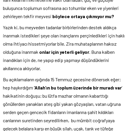
buluşunca toplumun sofrasına acı tohumlar eken ve yiyenleri
zehirleyen tekfir meyvesi
böylece ortaya çıkmıyor mu?
Yazık ki, bu meyveden tadanlar birbirlerinden destek aldıkça
inanmak istedikleri şeye olan inançlarını perçinledikleri için haklı
olma ihtiyacı hissetmiyorlar bile. Zira muhataplarının haksız
olduğuna inanmak
onlar için yeterli geliyor
. Buna kalben
inandıkları için de, ne yapıp edip yapmayı düşündüklerini
akıllarınca aklıyorlar.
Bu açıklamaların ışığında 15 Temmuz gecesine dönersek eğer;
hep haykırdığım
‘Allah’ın bu toplum üzerinde bir muradı var
‘
hakikatinin doğuşu; bu lütfa mazhar olmanın kabarttığı
gönüllerden yanakları ateş gibi yakan gözyaşları, vatan uğruna
serden geçen gencecik fidanların imanlarına şahit kıldıkları
canlarının suretinden seyredilirken, bu mümbit coğrafyaya
gelecek belalara karşı en büyük silah, uçak, tank ve tüfeğe