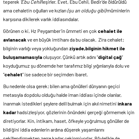
teperek
‘Ebu Cehil’
leşirler. Evet, Ebu Cehil, Bedir’de öldürüldü
ama cehaletin oğulları ve kızları
(şu an olduğu gibi)
müminlerin
karşısına dikilerek varlık iddiasındalar.
Görünen o ki, Hz Peygamber’in ümmeti en çok
cehalet ile
avlanacak
ve en büyük imtihanı da bu olacak. Zira cehalet;
bilginin varlığı veya yokluğundan
ziyade,
bilginin hikmet ile
buluşamamasıyla
oluşuyor. Çünkü artık adını “
digital çağ
”
koyduğumuz şu dönemde her tarafımız bilgi yığınlarıyla dolu ve
“
cehalet
” ise sadece bir seçimden ibaret.
Bu nedenle olsa gerek; bilen ama gönülleri dünyanın geçici
metasıyla dopdolu olduğu halde iman iddiası içinde olanlar,
inanmak istedikleri şeylere delil bulmak için akıl nimetini
inkara
kadar
hadsizleşiyor, gözlerinin önündeki gerçeği görmemek için
diretiyorlar. Kin, intikam, haset, öfkeyle yoğrulmuş gönüller de
bildiğini iddia edenlerin ardına düşerek yaşamlarını
şekillendirmekten zerre kadar çekinmiyorlar. Böylelikle de