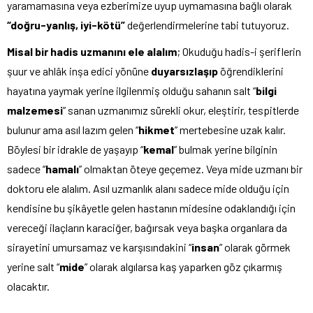
yaramamasına veya ezberimize uyup uymamasına bağlı olarak
“doğru-yanlış, iyi-kötü”
değerlendirmelerine tabi tutuyoruz.
Misal bir hadis uzmanını ele alalım
; Okuduğu hadis-i şeriflerin
şuur ve ahlâk inşa edici yönüne
duyarsızlaşıp
öğrendiklerini
hayatına yaymak yerine ilgilenmiş olduğu sahanın salt “
bilgi
malzemesi
” sanan uzmanımız sürekli okur, eleştirir, tespitlerde
bulunur ama asıl lazım gelen “
hikmet
” mertebesine uzak kalır.
Böylesi bir idrakle de yaşayıp “
kemal
” bulmak yerine bilginin
sadece “
hamalı
” olmaktan öteye geçemez. Veya mide uzmanı bir
doktoru ele alalım. Asıl uzmanlık alanı sadece mide olduğu için
kendisine bu şikâyetle gelen hastanın midesine odaklandığı için
vereceği ilaçların karaciğer, bağırsak veya başka organlara da
sirayetini umursamaz ve karşısındakini “
insan
” olarak görmek
yerine salt “
mide
” olarak algılarsa kaş yaparken göz çıkarmış
olacaktır.