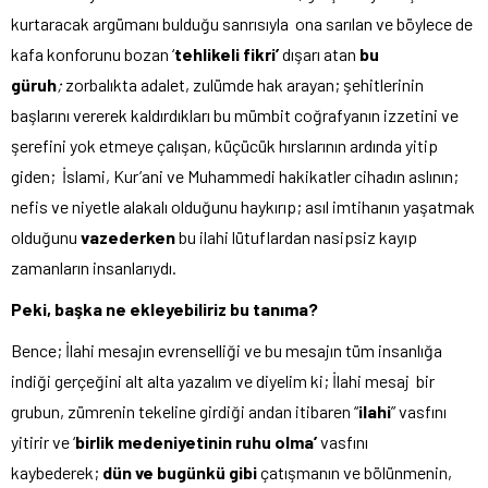
kurtaracak argümanı bulduğu sanrısıyla ona sarılan ve böylece de
kafa konforunu bozan ‘
tehlikeli fikri’
dışarı atan
bu
güruh
;
zorbalıkta adalet, zulümde hak arayan; şehitlerinin
başlarını vererek kaldırdıkları bu mümbit coğrafyanın izzetini ve
şerefini yok etmeye çalışan, küçücük hırslarının ardında yitip
giden; İslami, Kur’ani ve Muhammedi hakikatler cihadın aslının;
nefis ve niyetle alakalı olduğunu haykırıp; asıl imtihanın yaşatmak
olduğunu
vazederken
bu ilahi lütuflardan nasipsiz kayıp
zamanların insanlarıydı.
Peki, başka ne ekleyebiliriz bu tanıma?
Bence; İlahi mesajın evrenselliği ve bu mesajın tüm insanlığa
indiği gerçeğini alt alta yazalım ve diyelim ki; İlahi mesaj bir
grubun, zümrenin tekeline girdiği andan itibaren “
ilahi
” vasfını
yitirir ve ‘
birlik medeniyetinin ruhu olma’
vasfını
kaybederek;
dün ve bugünkü gibi
çatışmanın ve bölünmenin,