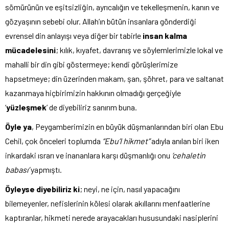
sömürünün ve eşitsizliğin, ayrıcalığın ve tekelleşmenin, kanın ve
gözyaşının sebebi olur. Allah’ın bütün insanlara gönderdiği
evrensel din anlayışı veya diğer bir tabirle
insan kalma
mücadelesini
; kılık, kıyafet, davranış ve söylemlerimizle lokal ve
mahalli bir din gibi göstermeye; kendi görüşlerimize
hapsetmeye; din üzerinden makam, şan, şöhret, para ve saltanat
kazanmaya hiçbirimizin hakkının olmadığı gerçeğiyle
‘
yüzleşmek
’ de diyebiliriz sanırım buna.
Öyle ya
, Peygamberimizin en büyük düşmanlarından biri olan Ebu
Cehil, çok önceleri toplumda
“Ebu’l hikmet”
adıyla anılan biri iken
inkardaki ısrarı ve inananlara karşı düşmanlığı onu
‘cehaletin
babası’
yapmıştı.
Öyleyse diyebiliriz ki
; neyi, ne için, nasıl yapacağını
bilemeyenler, nefislerinin kölesi olarak akıllarını menfaatlerine
kaptıranlar, hikmeti nerede arayacakları hususundaki nasiplerini