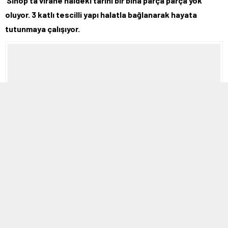
Sinop’ta virane haldeki tarihi bir bina parça parça yok
oluyor. 3 katlı tescilli yapı halatla bağlanarak hayata
tutunmaya çalışıyor.
19 TEMMUZ 2019 11:13
A
A
ABONE OL
+
-