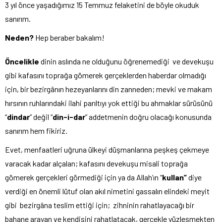
3 yıl önce yaşadığımız 15 Temmuz felaketini de böyle okuduk
sanırım.
Neden?
Hep beraber bakalım!
Öncelikle
dinin aslında ne olduğunu öğrenemediği ve devekuşu
gibi kafasını toprağa gömerek gerçeklerden haberdar olmadığı
için, bir bezirgânın hezeyanlarını din zanneden; mevki ve makam
hırsının ruhlarındaki ilahi parıltıyı yok ettiği bu ahmaklar sürüsünü
“
dindar
” değil “
din-i-dar
” addetmenin doğru olacağı konusunda
sanırım hem fikiriz.
Evet, menfaatleri uğruna ülkeyi düşmanlarına peşkeş çekmeye
varacak kadar alçalan; kafasını devekuşu misali toprağa
gömerek gerçekleri görmediği için ya da Allah’ın “
kullan”
diye
verdiği en önemli lütuf olan akıl nimetini gassalın elindeki meyit
gibi bezirgâna teslim ettiği için; zihninin rahatlayacağı bir
bahane arayan ve kendisini rahatlatacak, gerçekle yüzleşmekten