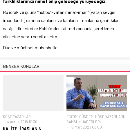
farklılıklarımızı nimet bilip geleceğe yürüyeceğiz.
Bu idrak ve şuurla “hubbu’l-vatan mine’l-iman” (vatan sevgisi
imandandır) sırrınca canlarını ve kanlarını imanlarına şahit kılan
nasipli dirilerimize Rabbimden rahmet; bununla şereflenen
ailelerine sabr-ı cemil dilerim.
Dua ve müebbet muhabbetle.
BENZER KONULAR
KÖŞE YAZARLARI
EĞİTİM
,
GÜNDEM
,
KÖŞE YAZARLARI
,
4 Aralık 2018 10:36
SAMSUN HABERLERİ
16 Mart 2023 08:00
KALİTELİ YAŞLANIN