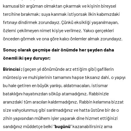
kamusal bir argüman olmaktan çıkarmak ve kişinin bireysel
tercihine bırakmak; suya kanmak istiyorsak ilkin kabımızdaki
fırtınayı dindirmek zorundayız. Çünkü eksikliği yaşanılmayan,
özlemi çekilmeyen nimet kişiye verilmez. Yakıcı gerçekleri
önceden görmek ve ona göre kalıcı önlemler almak zorundayız.
Sonuç olarak geçmişe dair önümde her şeyden daha
önemli iki şey duruyor;
Birincisi ;
(geçen yıl dönümünde arz ettiğim gibi) gafillerin
müntesip ve muhiplerinin tamamını hapse tıksanız dahi, o yapıyı
bu hale getiren en büyük yanlışı, aldatmacaları, istismar
bataklığını hayatınızdan söküp atamadığınız, Rabbinizle
aranızdaki tüm aracıları kaldırmadığınız, Rabbin kelamına bizzat
size vahyolunmuş gibi sarılmadığınız ve hatta üstüne bir de o
zihin yapısından mülhem işler yaparak dine hizmet ettiğinizi
sandığınız müddetçe belki “
bugünü
” kazanabilirsiniz ama