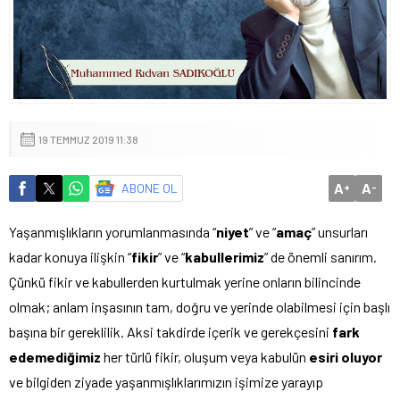
19 TEMMUZ 2019 11:38
A
A
ABONE OL
+
-
Yaşanmışlıkların yorumlanmasında “
niyet
” ve “
amaç
” unsurları
kadar konuya ilişkin “
fikir
” ve “
kabullerimiz
” de önemli sanırım.
Çünkü fikir ve kabullerden kurtulmak yerine onların bilincinde
olmak; anlam inşasının tam, doğru ve yerinde olabilmesi için başlı
başına bir gereklilik. Aksi takdirde içerik ve gerekçesini
fark
edemediğimiz
her türlü fikir, oluşum veya kabulün
esiri oluyor
ve bilgiden ziyade yaşanmışlıklarımızın işimize yarayıp