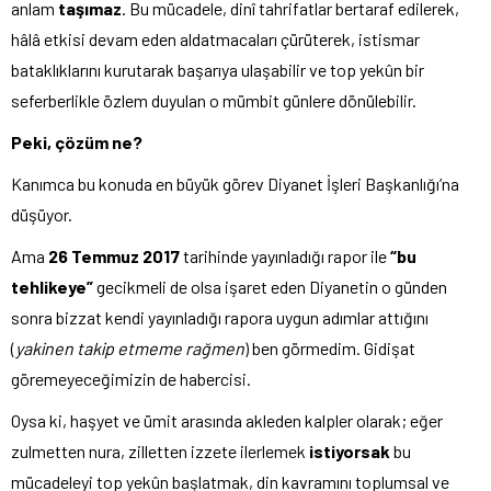
anlam
taşımaz
. Bu mücadele, dinî tahrifatlar bertaraf edilerek,
hâlâ etkisi devam eden aldatmacaları çürüterek, istismar
bataklıklarını kurutarak başarıya ulaşabilir ve top yekûn bir
seferberlikle özlem duyulan o mümbit günlere dönülebilir.
Peki, çözüm ne?
Kanımca bu konuda en büyük görev Diyanet İşleri Başkanlığı’na
düşüyor.
Ama
26 Temmuz 2017
tarihinde yayınladığı rapor ile
“bu
tehlikeye”
gecikmeli de olsa işaret eden Diyanetin o günden
sonra bizzat kendi yayınladığı rapora uygun adımlar attığını
(
yakinen takip etmeme rağmen
) ben görmedim. Gidişat
göremeyeceğimizin de habercisi.
Oysa ki, haşyet ve ümit arasında akleden kalpler olarak; eğer
zulmetten nura, zilletten izzete ilerlemek
istiyorsak
bu
mücadeleyi top yekûn başlatmak, din kavramını toplumsal ve