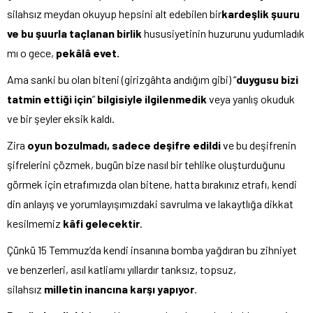
silahsız meydan okuyup hepsini alt edebilen bir
kardeşlik şuuru
ve bu şuurla taçlanan birlik
hususiyetinin huzurunu yudumladık
mı o gece,
pekâlâ evet.
Ama sanki bu olan biteni (girizgâhta andığım gibi) “
duygusu bizi
tatmin ettiği için
”
bilgisiyle ilgilenmedik
veya yanlış okuduk
ve bir şeyler eksik kaldı.
Zira
oyun bozulmadı, sadece deşifre edildi
ve bu deşifrenin
şifrelerini çözmek, bugün bize nasıl bir tehlike oluşturduğunu
görmek için etrafımızda olan bitene, hatta bırakınız etrafı, kendi
din anlayış ve yorumlayışımızdaki savrulma ve lakaytlığa dikkat
kesilmemiz
kâfi gelecektir
.
Çünkü 15 Temmuz’da kendi insanına bomba yağdıran bu zihniyet
ve benzerleri, asıl katliamı yıllardır tanksız, topsuz,
silahsız
milletin inancına karşı yapıyor
.