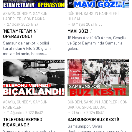
ASAYİŞ
,
GÜNDEM
,
SAMSUN
GÜNDEM
,
SAMSUN HABERLERİ
,
HABERLERİ
,
SON DAKİKA
ULUSAL
27 Ocak 2023 17:27
19 Mayıs 2021 17:56
‘METAMFETAMİN’
MAVİ GÖZ!..’
OPERASYONU!
19 Mayıs Atatürk'ü Anma, Gençlik
Samsun'da narkotik polisi
ve Spor Bayramı'nda Samsun’a
tarafından 4 kilo 200 gram
gelen...
metamfetamin, hassas...
ASAYİŞ
,
GÜNDEM
,
SAMSUN
GÜNDEM
,
SAMSUN HABERLERİ
,
SON
HABERLERİ
DAKİKA
,
SPOR
,
ULUSAL
11 Ağustos 2022 15:32
21 Aralık 2024 18:37
TELEFONU VERMEDİ
SAMSUNSPOR BUZ KESTİ!
BIÇAKLANDI!
Samsunspor, Sivas
Samsun'da bir genç, sokakta
deplasmanında son derece soğuk