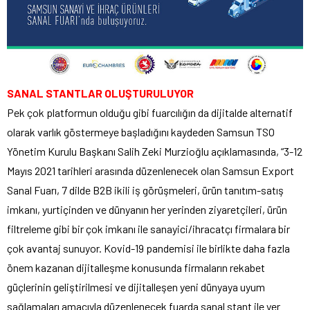
SANAL STANTLAR OLUŞTURULUYOR
Pek çok platformun olduğu gibi fuarcılığın da dijitalde alternatif
olarak varlık göstermeye başladığını kaydeden Samsun TSO
Yönetim Kurulu Başkanı Salih Zeki Murzioğlu açıklamasında, “3-12
Mayıs 2021 tarihleri arasında düzenlenecek olan Samsun Export
Sanal Fuarı, 7 dilde B2B ikili iş görüşmeleri, ürün tanıtım-satış
imkanı, yurtiçinden ve dünyanın her yerinden ziyaretçileri, ürün
filtreleme gibi bir çok imkanı ile sanayici/ihracatçı firmalara bir
çok avantaj sunuyor. Kovid-19 pandemisi ile birlikte daha fazla
önem kazanan dijitalleşme konusunda firmaların rekabet
güçlerinin geliştirilmesi ve dijitalleşen yeni dünyaya uyum
sağlamaları amacıyla düzenlenecek fuarda sanal stant ile yer