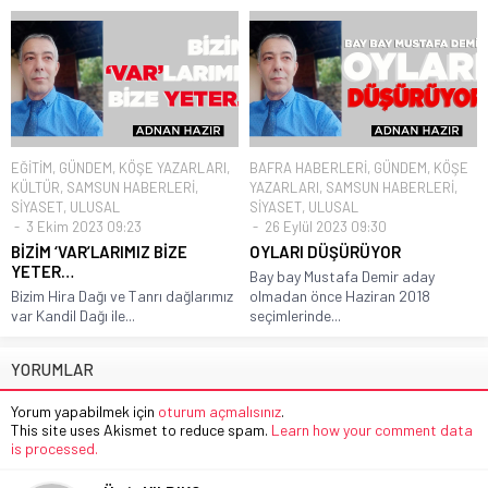
EĞİTİM
,
GÜNDEM
,
KÖŞE YAZARLARI
,
BAFRA HABERLERİ
,
GÜNDEM
,
KÖŞE
KÜLTÜR
,
SAMSUN HABERLERİ
,
YAZARLARI
,
SAMSUN HABERLERİ
,
SİYASET
,
ULUSAL
SİYASET
,
ULUSAL
3 Ekim 2023 09:23
26 Eylül 2023 09:30
BİZİM ‘VAR’LARIMIZ BİZE
OYLARI DÜŞÜRÜYOR
YETER…
Bay bay Mustafa Demir aday
Bizim Hira Dağı ve Tanrı dağlarımız
olmadan önce Haziran 2018
var Kandil Dağı ile...
seçimlerinde...
YORUMLAR
Yorum yapabilmek için
oturum açmalısınız
.
This site uses Akismet to reduce spam.
Learn how your comment data
is processed.