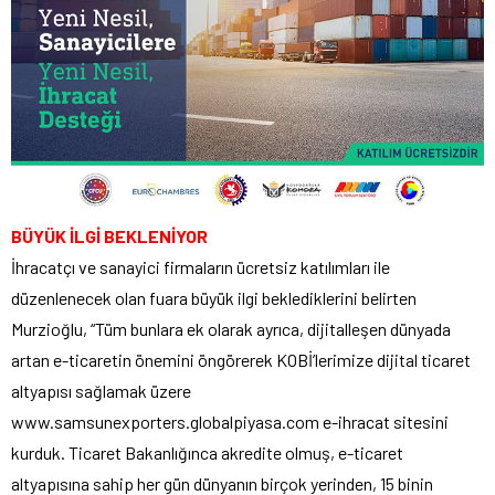
BÜYÜK İLGİ BEKLENİYOR
İhracatçı ve sanayici firmaların ücretsiz katılımları ile
düzenlenecek olan fuara büyük ilgi beklediklerini belirten
Murzioğlu, “Tüm bunlara ek olarak ayrıca, dijitalleşen dünyada
artan e-ticaretin önemini öngörerek KOBİ’lerimize dijital ticaret
altyapısı sağlamak üzere
www.samsunexporters.globalpiyasa.com e-ihracat sitesini
kurduk. Ticaret Bakanlığınca akredite olmuş, e-ticaret
altyapısına sahip her gün dünyanın birçok yerinden, 15 binin