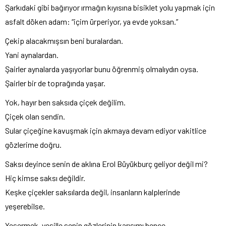
Şarkıdaki gibi bağırıyor ırmağın kıyısına bisiklet yolu yapmak için
asfalt döken adam: “içim ürperiyor, ya evde yoksan.”
Çekip alacakmışsın beni buralardan.
Yani aynalardan.
Şairler aynalarda yaşıyorlar bunu öğrenmiş olmalıydın oysa.
Şairler bir de toprağında yaşar.
Yok, hayır ben saksıda çiçek değilim.
Çiçek olan sendin.
Sular çiçeğine kavuşmak için akmaya devam ediyor vakitlice
gözlerime doğru.
Saksı deyince senin de aklına Erol Büyükburç geliyor değil mi?
Hiç kimse saksı değildir.
Keşke çiçekler saksılarda değil, insanların kalplerinde
yeşerebilse.
Yeşermek, yeşille senin gözlerinin karışımı bence.