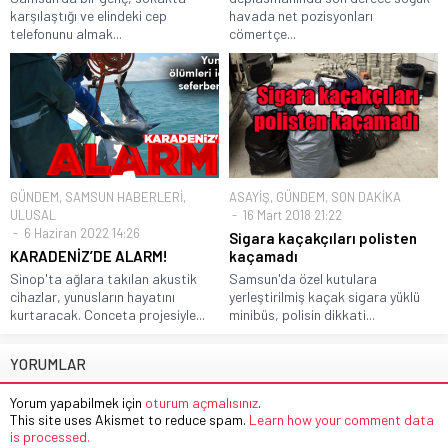
karşılaştığı ve elindeki cep
havada net pozisyonları
telefonunu almak...
cömertçe...
GÜNDEM
,
SAMSUN HABERLERİ
,
ASAYİŞ
,
GÜNDEM
,
SON DAKİKA
ULUSAL
16 Mart 2018 21:22
6 Haziran 2022 14:26
Sigara kaçakçıları polisten
KARADENİZ’DE ALARM!
kaçamadı
Sinop'ta ağlara takılan akustik
Samsun'da özel kutulara
cihazlar, yunusların hayatını
yerleştirilmiş kaçak sigara yüklü
kurtaracak. Conceta projesiyle...
minibüs, polisin dikkati...
YORUMLAR
Yorum yapabilmek için
oturum açmalısınız
.
This site uses Akismet to reduce spam.
Learn how your comment data
is processed.