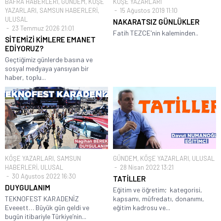
BAFRA HABERLERİ
,
GÜNDEM
,
KÖŞE
KÖŞE YAZARLARI
YAZARLARI
,
SAMSUN HABERLERİ
,
15 Ağustos 2019 11:10
ULUSAL
NAKARATSIZ GÜNLÜKLER
23 Temmuz 2026 21:01
Fatih TEZCE'nin kaleminden..
SİTEMİZİ KİMLERE EMANET
EDİYORUZ?
Geçtiğimiz günlerde basına ve
sosyal medyaya yansıyan bir
haber, toplu...
KÖŞE YAZARLARI
,
SAMSUN
GÜNDEM
,
KÖŞE YAZARLARI
,
ULUSAL
HABERLERİ
,
ULUSAL
28 Nisan 2022 13:21
30 Ağustos 2022 16:30
TATİLLER
DUYGULANIM
Eğitim ve öğretim; kategorisi,
TEKNOFEST KARADENİZ
kapsamı, müfredatı, donanımı,
Eveeett… Büyük gün geldi ve
eğitim kadrosu ve...
bugün itibariyle Türkiye’nin...