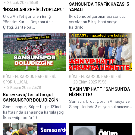
2 Ocak 2022 18:36
SAMSUN’DA TRAFİK KAZASI 5
‘İNSANLARI ZEHİRLİYORLAR!..’
YARALI
Ordu Arı Yetiştiricileri Birliği
İki otomobil çarpışması sonucu
Yönetim Kurulu Başkanı Akın
yaralanan 5 kişi hastaneye
Çiftçi:Sahte bal...
kaldırıldı.
GÜNDEM
,
SAMSUN HABERLERİ
,
GÜNDEM
,
SAMSUN HABERLERİ
SPOR
,
ULUSAL
20 Ekim 2023 15:58
9 Kasım 2025 23:28
‘BASIN VIP HATTI’ SAMSUN’DA
Borevkoviç’ten altın gol
HİZMETTE!
SAMSUNSPOR DOLUDİZGİN!
Samsun, Ordu, Çorum Amasya ve
Samsunspor, Süper Lig’in 12'inci
Sinop illerinde 3 milyon kullanıcıya...
haftasında sahasında karşılaştığı
İkas Eyüpspor’u 1–0...