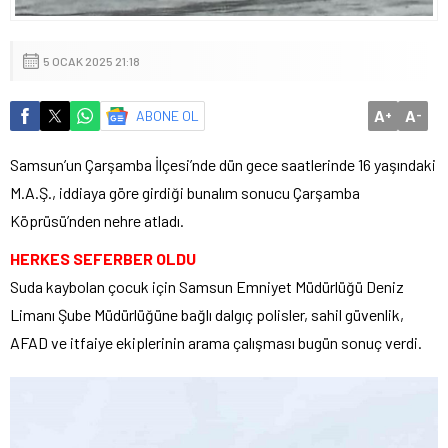
5 OCAK 2025 21:18
A
A
ABONE OL
+
-
Samsun’un Çarşamba İlçesi’nde dün gece saatlerinde 16 yaşındaki
M.A.Ş., iddiaya göre girdiği bunalım sonucu Çarşamba
Köprüsü’nden nehre atladı.
HERKES SEFERBER OLDU
Suda kaybolan çocuk için Samsun Emniyet Müdürlüğü Deniz
Limanı Şube Müdürlüğüne bağlı dalgıç polisler, sahil güvenlik,
AFAD ve itfaiye ekiplerinin arama çalışması bugün sonuç verdi.