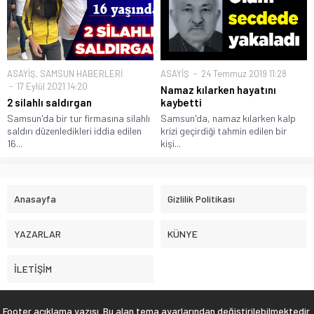
ASAYİŞ
,
SAMSUN HABERLERİ
ASAYİŞ
24 Temmuz 2019 11:28
17 Eylül 2021 14:20
Namaz kılarken hayatını
2 silahlı saldırgan
kaybetti
Samsun'da bir tur firmasına silahlı
Samsun'da, namaz kılarken kalp
saldırı düzenledikleri iddia edilen
krizi geçirdiği tahmin edilen bir
16...
kişi...
Anasayfa
Gizlilik Politikası
YAZARLAR
KÜNYE
İLETİŞİM
Footer açıklama yazısı. Bu alan tema ayarlarından değiştirilebilmektedir.