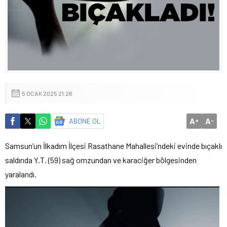
5 OCAK 2025 21:26
A
A
ABONE OL
+
-
Samsun’un İlkadım İlçesi Rasathane Mahallesi’ndeki evinde bıçaklı
saldırıda Y.T. (59) sağ omzundan ve karaciğer bölgesinden
yaralandı.