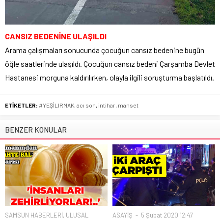
CANSIZ BEDENİNE ULAŞILDI
Arama çalışmaları sonucunda çocuğun cansız bedenine bugün
öğle saatlerinde ulaşıldı. Çocuğun cansız bedeni Çarşamba Devlet
Hastanesi morguna kaldırılırken, olayla ilgili soruşturma başlatıldı.
ETİKETLER:
#YEŞİLIRMAK
,
acı son
,
intihar
,
manset
BENZER KONULAR
SAMSUN HABERLERİ
,
ULUSAL
ASAYİŞ
5 Şubat 2020 12:47