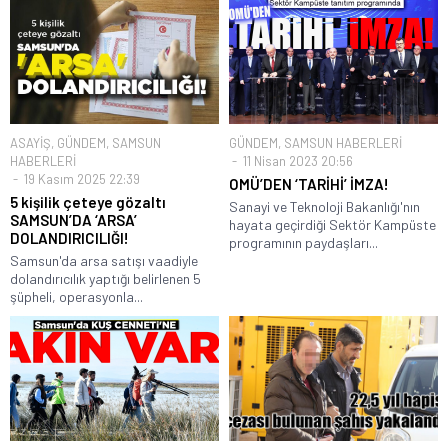
ASAYİŞ
,
GÜNDEM
,
SAMSUN
GÜNDEM
,
SAMSUN HABERLERİ
HABERLERİ
11 Nisan 2023 20:56
19 Kasım 2025 22:39
OMÜ’DEN ‘TARİHİ’ İMZA!
5 kişilik çeteye gözaltı
Sanayi ve Teknoloji Bakanlığı'nın
SAMSUN’DA ‘ARSA’
hayata geçirdiği Sektör Kampüste
DOLANDIRICILIĞI!
programının paydaşları...
Samsun'da arsa satışı vaadiyle
dolandırıcılık yaptığı belirlenen 5
şüpheli, operasyonla...