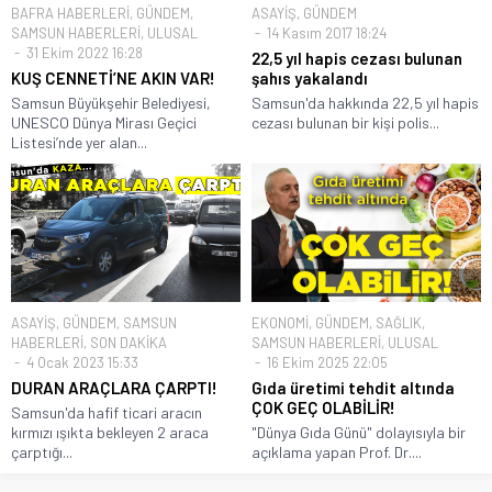
BAFRA HABERLERİ
,
GÜNDEM
,
ASAYİŞ
,
GÜNDEM
SAMSUN HABERLERİ
,
ULUSAL
14 Kasım 2017 18:24
31 Ekim 2022 16:28
22,5 yıl hapis cezası bulunan
KUŞ CENNETİ’NE AKIN VAR!
şahıs yakalandı
Samsun Büyükşehir Belediyesi,
Samsun'da hakkında 22,5 yıl hapis
UNESCO Dünya Mirası Geçici
cezası bulunan bir kişi polis...
Listesi’nde yer alan...
ASAYİŞ
,
GÜNDEM
,
SAMSUN
EKONOMİ
,
GÜNDEM
,
SAĞLIK
,
HABERLERİ
,
SON DAKİKA
SAMSUN HABERLERİ
,
ULUSAL
4 Ocak 2023 15:33
16 Ekim 2025 22:05
DURAN ARAÇLARA ÇARPTI!
Gıda üretimi tehdit altında
ÇOK GEÇ OLABİLİR!
Samsun'da hafif ticari aracın
kırmızı ışıkta bekleyen 2 araca
"Dünya Gıda Günü" dolayısıyla bir
çarptığı...
açıklama yapan Prof. Dr....