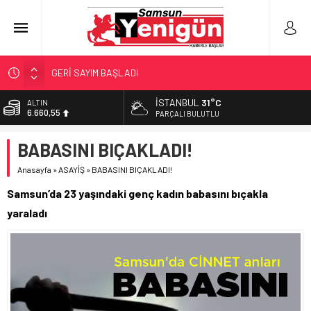
GERİ SAYIM BAŞLADI
SAMSUNSPOR’DA HEDEF 5’İNCİLİK!
İSTANBUL
31°C
ALTIN
6.660,55
‘BAFRA’YA YATIRIM YAPIN!’
PARÇALI BULUTLU
İŞTE FINDIK FİYATI!
BİST
BABASINI BIÇAKLADI!
13.779,39
YÖNETİCİ SEÇERKEN YAPILAN EN BÜYÜK HATALAR
Anasayfa
»
ASAYİŞ
»
BABASINI BIÇAKLADI!
DOLAR
47,7111
Samsun’da 23 yaşındaki genç kadın babasını bıçakla
EURO
yaraladı
55,1881