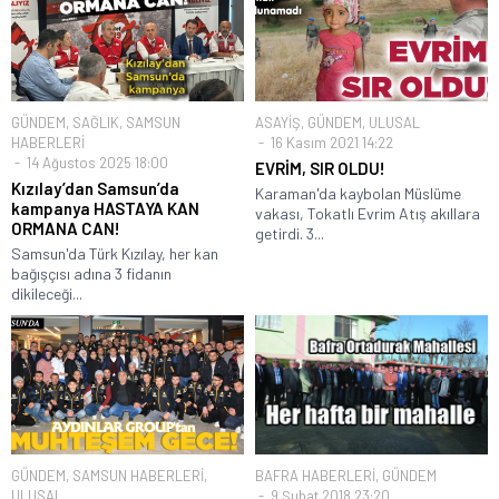
GÜNDEM
,
SAĞLIK
,
SAMSUN
ASAYİŞ
,
GÜNDEM
,
ULUSAL
HABERLERİ
16 Kasım 2021 14:22
14 Ağustos 2025 18:00
EVRİM, SIR OLDU!
Kızılay’dan Samsun’da
Karaman'da kaybolan Müslüme
kampanya HASTAYA KAN
vakası, Tokatlı Evrim Atış akıllara
ORMANA CAN!
getirdi. 3...
Samsun'da Türk Kızılay, her kan
bağışçısı adına 3 fidanın
dikileceği...
GÜNDEM
,
SAMSUN HABERLERİ
,
BAFRA HABERLERİ
,
GÜNDEM
ULUSAL
9 Şubat 2018 23:20