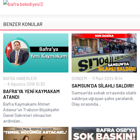
BENZER KONULAR
BAFRA HABERLERİ
GÜNDEM
11 Mart 2024 18:14
8 Ağustos 2019 10:30
SAMSUN’DA SİLAHLI SALDIRI!
BAFRA’YA YENİ KAYMAKAM
Samsun'da sokak ortasında silahlı
ATANDI
saldırıya uğrayan şahıs yaralandı.
Bafra Kaymakamı Ahmet
Olay sırasında...
Adanur’un Trabzon Büyükşehir
Genel Sekreteri olması’nın
ardından...