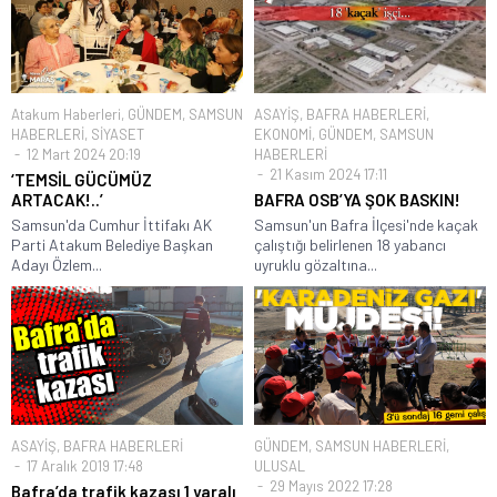
Atakum Haberleri
,
GÜNDEM
,
SAMSUN
ASAYİŞ
,
BAFRA HABERLERİ
,
HABERLERİ
,
SİYASET
EKONOMİ
,
GÜNDEM
,
SAMSUN
12 Mart 2024 20:19
HABERLERİ
21 Kasım 2024 17:11
‘TEMSİL GÜCÜMÜZ
ARTACAK!..’
BAFRA OSB’YA ŞOK BASKIN!
Samsun'da Cumhur İttifakı AK
Samsun'un Bafra İlçesi'nde kaçak
Parti Atakum Belediye Başkan
çalıştığı belirlenen 18 yabancı
Adayı Özlem...
uyruklu gözaltına...
ASAYİŞ
,
BAFRA HABERLERİ
GÜNDEM
,
SAMSUN HABERLERİ
,
17 Aralık 2019 17:48
ULUSAL
29 Mayıs 2022 17:28
Bafra’da trafik kazası 1 yaralı