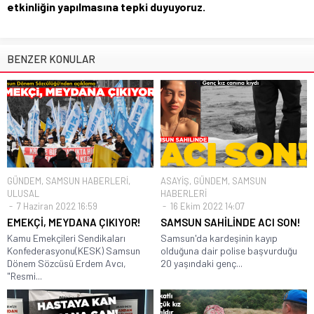
etkinliğin yapılmasına tepki duyuyoruz.
BENZER KONULAR
GÜNDEM
,
SAMSUN HABERLERİ
,
ASAYİŞ
,
GÜNDEM
,
SAMSUN
ULUSAL
HABERLERİ
7 Haziran 2022 16:59
16 Ekim 2022 14:07
EMEKÇİ, MEYDANA ÇIKIYOR!
SAMSUN SAHİLİNDE ACI SON!
Kamu Emekçileri Sendikaları
Samsun'da kardeşinin kayıp
Konfederasyonu(KESK) Samsun
olduğuna dair polise başvurduğu
Dönem Sözcüsü Erdem Avcı,
20 yaşındaki genç...
"Resmi...