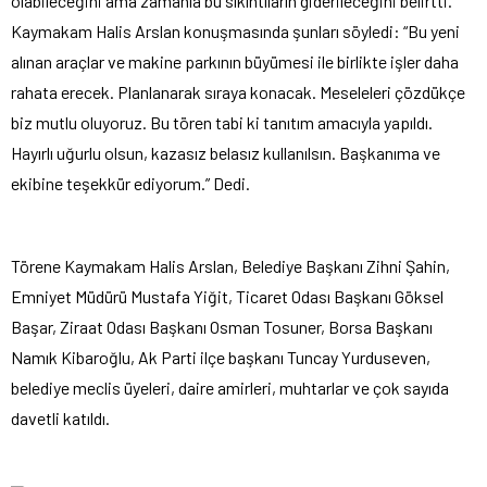
olabileceğini ama zamanla bu sıkıntıların giderileceğini belirtti.
Kaymakam Halis Arslan konuşmasında şunları söyledi: “Bu yeni
alınan araçlar ve makine parkının büyümesi ile birlikte işler daha
rahata erecek. Planlanarak sıraya konacak. Meseleleri çözdükçe
biz mutlu oluyoruz. Bu tören tabi ki tanıtım amacıyla yapıldı.
Hayırlı uğurlu olsun, kazasız belasız kullanılsın. Başkanıma ve
ekibine teşekkür ediyorum.” Dedi.
Törene Kaymakam Halis Arslan, Belediye Başkanı Zihni Şahin,
Emniyet Müdürü Mustafa Yiğit, Ticaret Odası Başkanı Göksel
Başar, Ziraat Odası Başkanı Osman Tosuner, Borsa Başkanı
Namık Kibaroğlu, Ak Parti ilçe başkanı Tuncay Yurduseven,
belediye meclis üyeleri, daire amirleri, muhtarlar ve çok sayıda
davetli katıldı.