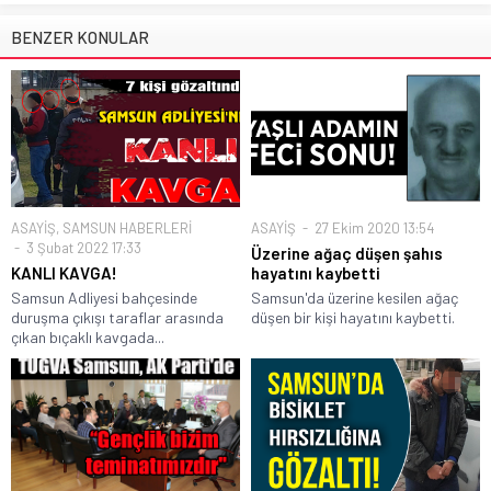
BENZER KONULAR
ASAYİŞ
,
SAMSUN HABERLERİ
ASAYİŞ
27 Ekim 2020 13:54
3 Şubat 2022 17:33
Üzerine ağaç düşen şahıs
KANLI KAVGA!
hayatını kaybetti
Samsun Adliyesi bahçesinde
Samsun'da üzerine kesilen ağaç
duruşma çıkışı taraflar arasında
düşen bir kişi hayatını kaybetti.
çıkan bıçaklı kavgada...