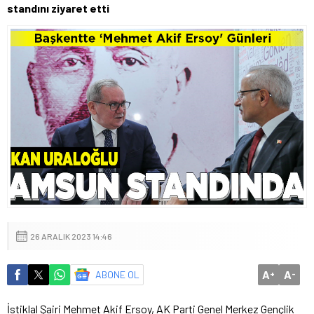
standını ziyaret etti
26 ARALIK 2023 14:46
A
A
ABONE OL
+
-
İstiklal Şairi Mehmet Akif Ersoy, AK Parti Genel Merkez Gençlik