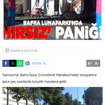
26 ARALIK 2023 14:56
A
A
ABONE OL
+
-
Samsun’un Bafra İlçesi Emirefendi Mahallesi’ndeki lunaparkta
gece geç saatlerde hırsızlık meydana geldi.