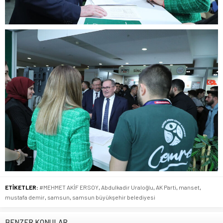
ETİKETLER:
#MEHMET AKİF ERSOY
,
Abdulkadir Uraloğlu
,
AK Parti
,
manset
,
mustafa demir
,
samsun
,
samsun büyükşehir belediyesi
BENZER KONULAR