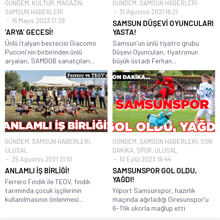
GÜNDEM
,
KÜLTÜR
,
MAGAZİN
,
GÜNDEM
,
SAMSUN HABERLERİ
SAMSUN HABERLERİ
31 Ağustos 2021 18:21
16 Mayıs 2023 17:39
SAMSUN DÜŞEVİ OYUNCULARI
‘ARYA’ GECESİ!
YASTA!
Ünlü İtalyan bestecisi Giacomo
Samsun'un ünlü tiyatro grubu
Puccini'nin birbirinden ünlü
Düşevi Oyuncuları, tiyatronun
aryaları, SAMDOB sanatçıları...
büyük üstadı Ferhan...
GÜNDEM
,
SAMSUN HABERLERİ
,
GÜNDEM
,
SAMSUN HABERLERİ
,
SON
ULUSAL
DAKİKA
,
SPOR
,
ULUSAL
25 Ağustos 2021 21:10
10 Eylül 2023 19:44
ANLAMLI İŞ BİRLİĞİ!
SAMSUNSPOR GOL OLDU,
YAĞDI!
Ferrero Fındık ile TEGV, fındık
tarımında çocuk işçilerinin
Yılport Samsunspor, hazırlık
kullanılmasının önlenmesi...
maçında ağırladığı Giresunspor'u
6-1'lik skorla mağlup etti