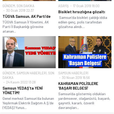
GÜNDEM
,
SON DAKİKA
ASAYİŞ
17 Ocak 2019 18:00
30 Ocak 2018 22:37
Bisiklet hırsızlığına gözaltı
TÜGVA Samsun, AK Parti’de
Samsun'da bisiklet çaldığı iddia
TÜGVA Samsun İl Yönetimi, AK
edilen genç, polis tarafından
Parti İl Başkanlığı görevine
gözaltına alındı....
atanan...
GÜNDEM
,
SAMSUN HABERLERİ
,
SON
SAMSUN HABERLERİ
DAKİKA
30 Nisan 2019 16:56
24 Kasım 2022 13:28
KAHRAMAN POLİSLERE
Samsun YEDAŞ’ta YENİ
‘BAŞARI BELGESİ’
YÖNETİM!
Samsun’da göstermiş oldukları
Genel merkezi Samsun'da bulunan
yardımsever, olağanüstü, başarılı,
Yeşilırmak Elektrik Dağıtım A.Ş.’de
gayretli, kararlı, özverili
(YEDAŞ) Yunus...
davranışları...