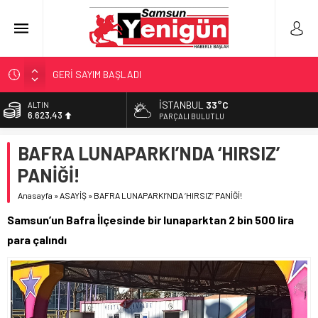
GERİ SAYIM BAŞLADI
SAMSUNSPOR’DA HEDEF 5’İNCİLİK!
İSTANBUL
33°C
ALTIN
6.623,43
‘BAFRA’YA YATIRIM YAPIN!’
PARÇALI BULUTLU
İŞTE FINDIK FİYATI!
BİST
BAFRA LUNAPARKI’NDA ‘HIRSIZ’
13.785,25
YÖNETİCİ SEÇERKEN YAPILAN EN BÜYÜK HATALAR
PANİĞİ!
DOLAR
47,7048
Anasayfa
»
ASAYİŞ
»
BAFRA LUNAPARKI’NDA ‘HIRSIZ’ PANİĞİ!
EURO
Samsun’un Bafra İlçesinde bir lunaparktan 2 bin 500 lira
55,0748
para çalındı