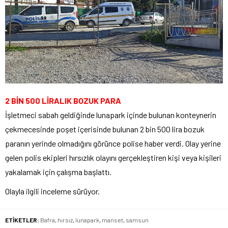
2 BİN 500 LİRALIK BOZUK PARA
İşletmeci sabah geldiğinde lunapark içinde bulunan konteynerin
çekmecesinde poşet içerisinde bulunan 2 bin 500 lira bozuk
paranın yerinde olmadığını görünce polise haber verdi. Olay yerine
gelen polis ekipleri hırsızlık olayını gerçekleştiren kişi veya kişileri
yakalamak için çalışma başlattı.
Olayla ilgili inceleme sürüyor.
ETİKETLER:
Bafra
,
hırsız
,
lunapark
,
manset
,
samsun