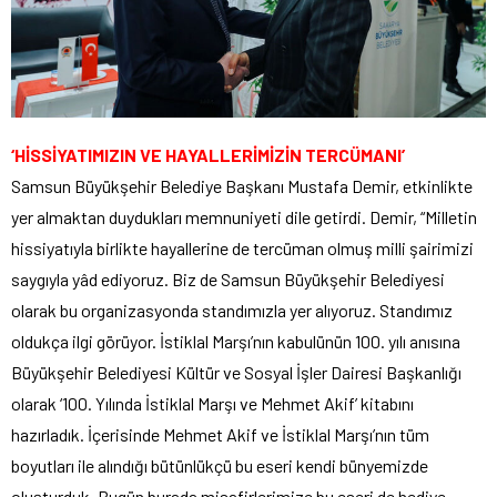
‘HİSSİYATIMIZIN VE HAYALLERİMİZİN TERCÜMANI’
Samsun Büyükşehir Belediye Başkanı Mustafa Demir, etkinlikte
yer almaktan duydukları memnuniyeti dile getirdi. Demir, “Milletin
hissiyatıyla birlikte hayallerine de tercüman olmuş milli şairimizi
saygıyla yâd ediyoruz. Biz de Samsun Büyükşehir Belediyesi
olarak bu organizasyonda standımızla yer alıyoruz. Standımız
oldukça ilgi görüyor. İstiklal Marşı’nın kabulünün 100. yılı anısına
Büyükşehir Belediyesi Kültür ve Sosyal İşler Dairesi Başkanlığı
olarak ‘100. Yılında İstiklal Marşı ve Mehmet Akif’ kitabını
hazırladık. İçerisinde Mehmet Akif ve İstiklal Marşı’nın tüm
boyutları ile alındığı bütünlükçü bu eseri kendi bünyemizde
oluşturduk. Bugün burada misafirlerimize bu eseri de hediye