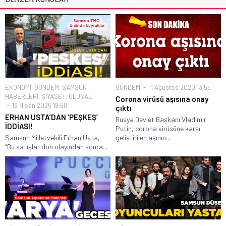
EKONOMİ
,
GÜNDEM
,
SAMSUN
GÜNDEM
11 Ağustos 2020 13:55
HABERLERİ
,
SİYASET
,
ULUSAL
Corona virüsü aşısına onay
19 Nisan 2025 19:58
çıktı
ERHAN USTA’DAN ‘PEŞKEŞ’
Rusya Devlet Başkanı Vladimir
İDDİASI!
Putin, corona virüsüne karşı
Samsun Milletvekili Erhan Usta,
geliştirilen aşının...
“Bu satışlar don olayından sonra...