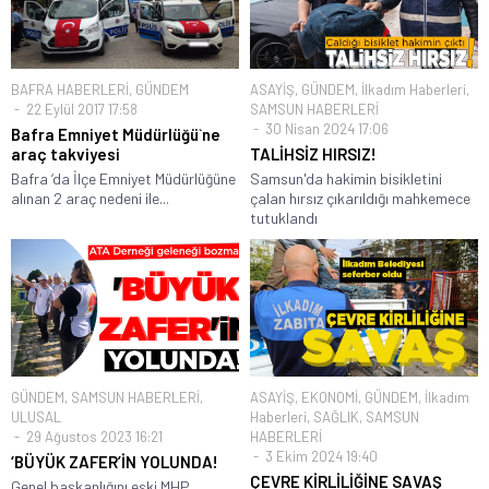
BAFRA HABERLERİ
,
GÜNDEM
ASAYİŞ
,
GÜNDEM
,
İlkadım Haberleri
,
22 Eylül 2017 17:58
SAMSUN HABERLERİ
30 Nisan 2024 17:06
Bafra Emniyet Müdürlüğü`ne
araç takviyesi
TALİHSİZ HIRSIZ!
Bafra ‘da İlçe Emniyet Müdürlüğüne
Samsun'da hakimin bisikletini
alınan 2 araç nedeni ile...
çalan hırsız çıkarıldığı mahkemece
tutuklandı
GÜNDEM
,
SAMSUN HABERLERİ
,
ASAYİŞ
,
EKONOMİ
,
GÜNDEM
,
İlkadım
ULUSAL
Haberleri
,
SAĞLIK
,
SAMSUN
29 Ağustos 2023 16:21
HABERLERİ
3 Ekim 2024 19:40
‘BÜYÜK ZAFER’İN YOLUNDA!
ÇEVRE KİRLİLİĞİNE SAVAŞ
Genel başkanlığını eski MHP