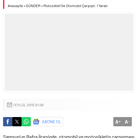
Anasayfa
»
GÜNDEM
»
Motosiklet İle Otomobil Çarpıştı: 1 Yaralı
1 EYLÜL 2015 01:06
A
A
ABONE OL
+
-
Samsun’un Bafra İlçesinde, otomobil ve motosikletin çarpışması