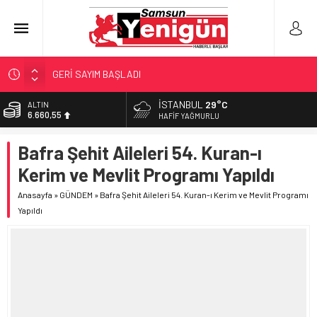
GERİ SAYIM BAŞLADI
SAMSUNSPOR’DA HEDEF 5’İNCİLİK!
İSTANBUL
29°C
ALTIN
6.660,55
‘BAFRA’YA YATIRIM YAPIN!’
HAFIF YAĞMURLU
İŞTE FINDIK FİYATI!
BİST
Bafra Şehit Aileleri 54. Kuran-ı
13.779,39
YÖNETİCİ SEÇERKEN YAPILAN EN BÜYÜK HATALAR
Kerim ve Mevlit Programı Yapıldı
DOLAR
47,7111
Anasayfa
»
GÜNDEM
»
Bafra Şehit Aileleri 54. Kuran-ı Kerim ve Mevlit Programı
Yapıldı
EURO
55,1881