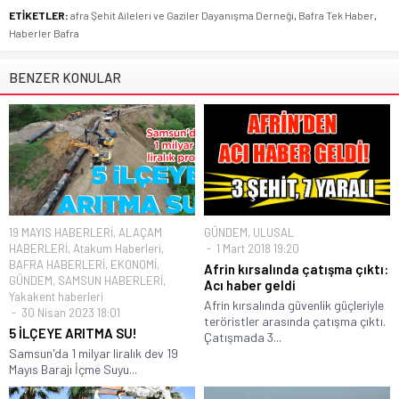
ETİKETLER:
afra Şehit Aileleri ve Gaziler Dayanışma Derneği
,
Bafra Tek Haber
,
Haberler Bafra
BENZER KONULAR
19 MAYIS HABERLERİ
,
ALAÇAM
GÜNDEM
,
ULUSAL
HABERLERİ
,
Atakum Haberleri
,
1 Mart 2018 19:20
BAFRA HABERLERİ
,
EKONOMİ
,
Afrin kırsalında çatışma çıktı:
GÜNDEM
,
SAMSUN HABERLERİ
,
Acı haber geldi
Yakakent haberleri
Afrin kırsalında güvenlik güçleriyle
30 Nisan 2023 18:01
teröristler arasında çatışma çıktı.
5 İLÇEYE ARITMA SU!
Çatışmada 3...
Samsun'da 1 milyar liralık dev 19
Mayıs Barajı İçme Suyu...