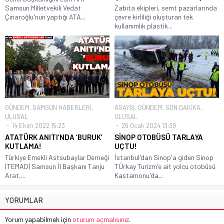
Samsun Milletvekili Vedat
Zabıta ekipleri, semt pazarlarında
Çınaroğlu'nun yaptığı ATA...
çevre kirliliği oluşturan tek
kullanımlık plastik...
GÜNDEM
,
SAMSUN HABERLERİ
,
ASAYİŞ
,
GÜNDEM
,
SON DAKİKA
,
ULUSAL
ULUSAL
14 Ekim 2022 15:23
26 Ocak 2024 13:39
ATATÜRK ANITI’NDA ‘BURUK’
SİNOP OTOBÜSÜ TARLAYA
KUTLAMA!
UÇTU!
Türkiye Emekli Astsubaylar Derneği
İstanbul'dan Sinop'a giden Sinop
(TEMAD) Samsun İl Başkanı Tanju
TÜrkay Turizm'e ait yolcu otobüsü
Arat,...
Kastamonu'da...
YORUMLAR
Yorum yapabilmek için
oturum açmalısınız
.