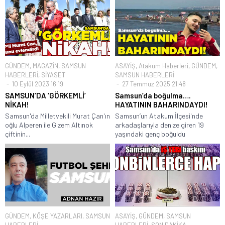
GÜNDEM
,
MAGAZİN
,
SAMSUN
ASAYİŞ
,
Atakum Haberleri
,
GÜNDEM
,
HABERLERİ
,
SİYASET
SAMSUN HABERLERİ
10 Eylül 2023 16:19
27 Temmuz 2025 21:48
SAMSUN’DA ‘GÖRKEMLİ’
Samsun’da boğulma….
NİKAH!
HAYATININ BAHARINDAYDI!
Samsun'da Milletvekili Murat Çan'ın
Samsun’un Atakum İlçesi'nde
oğlu Alperen ile Gizem Altınok
arkadaşlarıyla denize giren 19
çiftinin...
yaşındaki genç boğuldu
GÜNDEM
,
KÖŞE YAZARLARI
,
SAMSUN
ASAYİŞ
,
GÜNDEM
,
SAMSUN
HABERLERİ
HABERLERİ
,
SON DAKİKA