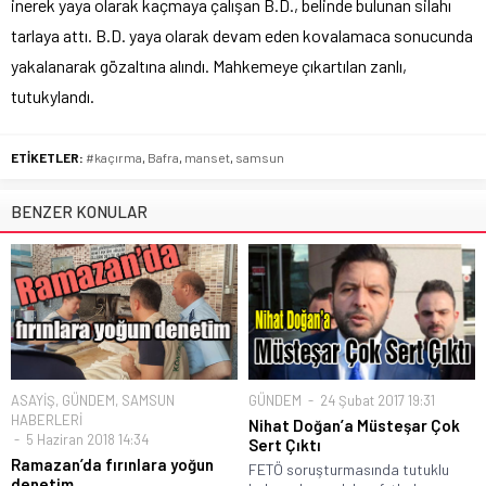
inerek yaya olarak kaçmaya çalışan B.D., belinde bulunan silahı
tarlaya attı. B.D. yaya olarak devam eden kovalamaca sonucunda
yakalanarak gözaltına alındı. Mahkemeye çıkartılan zanlı,
tutukylandı.
ETİKETLER:
#kaçırma
,
Bafra
,
manset
,
samsun
BENZER KONULAR
ASAYİŞ
,
GÜNDEM
,
SAMSUN
GÜNDEM
24 Şubat 2017 19:31
HABERLERİ
Nihat Doğan’a Müsteşar Çok
5 Haziran 2018 14:34
Sert Çıktı
Ramazan’da fırınlara yoğun
FETÖ soruşturmasında tutuklu
denetim