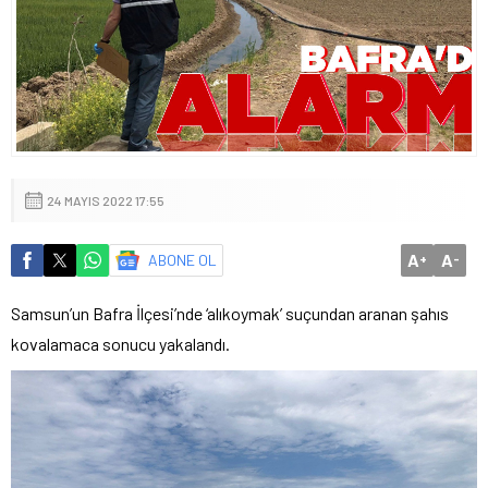
24 MAYIS 2022 17:55
A
A
ABONE OL
+
-
Samsun’un Bafra İlçesi’nde ‘alıkoymak’ suçundan aranan şahıs
kovalamaca sonucu yakalandı.