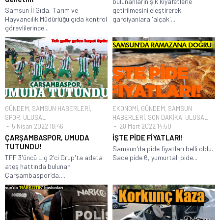
bulunanların şık kıyafetlerle
Samsun İl Gıda, Tarım ve
getirilmesini eleştirerek
Hayvancılık Müdürlüğü gıda kontrol
gardiyanlara 'alçak'...
görevlilerince...
GÜNDEM
,
SAMSUN HABERLERİ
,
EKONOMİ
,
GÜNDEM
,
SAMSUN
SPOR
,
ULUSAL
HABERLERİ
,
SON DAKİKA
,
ULUSAL
5 Nisan 2022 18:46
28 Mart 2022 14:50
ÇARŞAMBASPOR, UMUDA
İŞTE PİDE FİYATLARI!
TUTUNDU!
Samsun'da pide fiyatları belli oldu.
TFF 3'üncü Lig 2'ci Grup'ta adeta
Sade pide 6, yumurtalı pide...
ateş hattında bulunan
Çarşambaspor’da,...