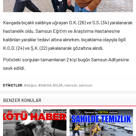
Kavgada bıçaklı saldırıya uğrayan D.K. (26) ve S.S. (34) yaralanarak
hastanelik oldu. Samsun Eğitim ve Araştırma Hastanesine
kaldırılan yaralılar tedavi altına alınırken, bıçaklama olayıyla ilgili
K.O.D. (24) ve Ş.K. (22) yakalanarak gözaltına alındı.
Polisteki sorguları tamamlanan 2 kişi bugün Samsun Adliyesine
sevk edildi.
ETİKETLER:
#düğün
,
#KAVGA
,
BIÇAK
,
manset
,
samsun
BENZER KONULAR