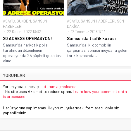
ASAYİŞ
,
GÜNDEM
,
SAMSUN
ASAYİŞ
,
SAMSUN HABERLERİ
,
SON
HABERLERİ
DAKİKA
22 Kasım 2022 13:32
12 Temmuz 2018 17:14
20 ADRESE OPERASYON!
Samsun’da trafik kazası
Samsun'da narkotik polisi
Samsun'da iki otomobilin
tarafından düzenlenen
çarpışması sonucu meydana gelen
operasyonda 25 şüpheli gözaltına
tarik kazasında...
alındı
YORUMLAR
Yorum yapabilmek için
oturum açmalısınız
.
This site uses Akismet to reduce spam.
Learn how your comment data
is processed.
Henüz yorum yapılmamış. İlk yorumu yukarıdaki form aracılığıyla siz
yapabilirsiniz.