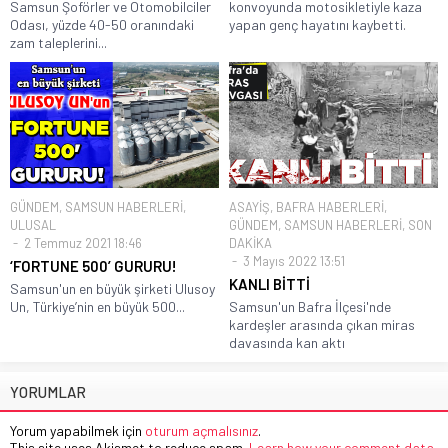
Samsun Şoförler ve Otomobilciler
konvoyunda motosikletiyle kaza
Odası, yüzde 40-50 oranındaki
yapan genç hayatını kaybetti.
zam taleplerini...
GÜNDEM
,
SAMSUN HABERLERİ
,
ASAYİŞ
,
BAFRA HABERLERİ
,
ULUSAL
GÜNDEM
,
SAMSUN HABERLERİ
,
SON
2 Temmuz 2021 18:46
DAKİKA
3 Mayıs 2022 13:51
‘FORTUNE 500’ GURURU!
KANLI BİTTİ
Samsun'un en büyük şirketi Ulusoy
Un, Türkiye’nin en büyük 500...
Samsun'un Bafra İlçesi'nde
kardeşler arasında çıkan miras
davasında kan aktı
YORUMLAR
Yorum yapabilmek için
oturum açmalısınız
.
This site uses Akismet to reduce spam.
Learn how your comment data