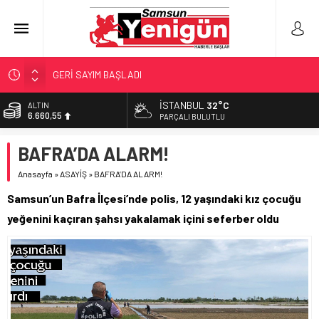
GERİ SAYIM BAŞLADI
SAMSUNSPOR’DA HEDEF 5’İNCİLİK!
İSTANBUL
32°C
ALTIN
6.660,55
‘BAFRA’YA YATIRIM YAPIN!’
PARÇALI BULUTLU
İŞTE FINDIK FİYATI!
BİST
BAFRA’DA ALARM!
13.779,39
YÖNETİCİ SEÇERKEN YAPILAN EN BÜYÜK HATALAR
Anasayfa
»
ASAYİŞ
»
BAFRA’DA ALARM!
DOLAR
47,7111
Samsun’un Bafra İlçesi’nde polis, 12 yaşındaki kız çocuğu
EURO
yeğenini kaçıran şahsı yakalamak içini seferber oldu
55,1881