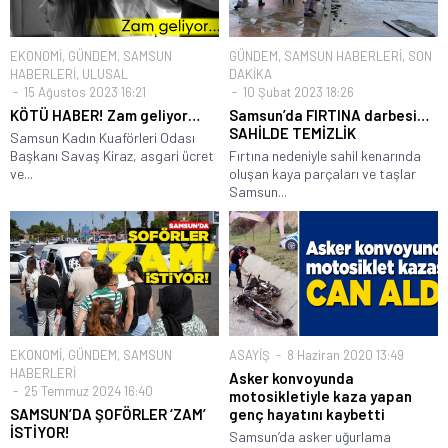
EKONOMİ
,
GÜNDEM
,
SAMSUN
GÜNDEM
,
SAMSUN HABERLERİ
,
SON
HABERLERİ
,
ULUSAL
DAKİKA
15 Ağustos 2023 16:21
10 Şubat 2023 18:26
KÖTÜ HABER! Zam geliyor…
Samsun’da FIRTINA darbesi…
SAHİLDE TEMİZLİK
Samsun Kadın Kuaförleri Odası
Başkanı Savaş Kiraz, asgari ücret
Fırtına nedeniyle sahil kenarında
ve...
oluşan kaya parçaları ve taşlar
Samsun...
EKONOMİ
,
GÜNDEM
,
SAMSUN
ASAYİŞ
8 Haziran 2020 13:49
HABERLERİ
Asker konvoyunda
25 Temmuz 2024 16:40
motosikletiyle kaza yapan
SAMSUN’DA ŞOFÖRLER ‘ZAM’
genç hayatını kaybetti
İSTİYOR!
Samsun’da asker uğurlama