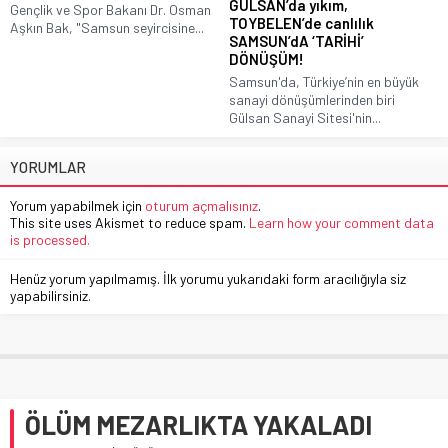
GÜLSAN’da yıkım,
Gençlik ve Spor Bakanı Dr. Osman
TOYBELEN’de canlılık
Aşkın Bak, "Samsun seyircisine...
SAMSUN’dA ‘TARİHİ’
DÖNÜŞÜM!
Samsun'da, Türkiye’nin en büyük
sanayi dönüşümlerinden biri
Gülsan Sanayi Sitesi'nin...
YORUMLAR
Yorum yapabilmek için
oturum açmalısınız
.
This site uses Akismet to reduce spam.
Learn how your comment data
is processed.
Henüz yorum yapılmamış. İlk yorumu yukarıdaki form aracılığıyla siz
yapabilirsiniz.
ÖLÜM MEZARLIKTA YAKALADI