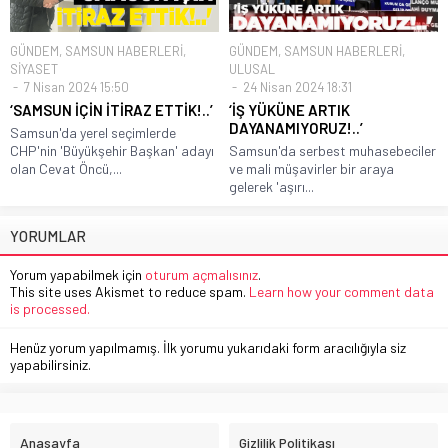
GÜNDEM
,
SAMSUN HABERLERİ
,
GÜNDEM
,
SAMSUN HABERLERİ
,
SİYASET
ULUSAL
7 Nisan 2024 15:50
24 Nisan 2024 18:31
‘SAMSUN İÇİN İTİRAZ ETTİK!..’
‘İŞ YÜKÜNE ARTIK
DAYANAMIYORUZ!..’
Samsun'da yerel seçimlerde
CHP'nin 'Büyükşehir Başkan' adayı
Samsun'da serbest muhasebeciler
olan Cevat Öncü,...
ve mali müşavirler bir araya
gelerek 'aşırı...
YORUMLAR
Yorum yapabilmek için
oturum açmalısınız
.
This site uses Akismet to reduce spam.
Learn how your comment data
is processed.
Henüz yorum yapılmamış. İlk yorumu yukarıdaki form aracılığıyla siz
yapabilirsiniz.
Anasayfa
Gizlilik Politikası