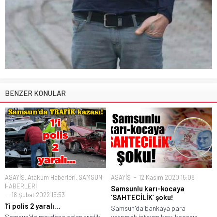
BENZER KONULAR
ASAYİŞ
,
Atakum Haberleri
,
SAMSUN
ASAYİŞ
12 Kasım 2020 15:08
HABERLERİ
Samsunlu karı-kocaya
18 Şubat 2022 15:53
‘SAHTECİLİK’ şoku!
1’i polis 2 yaralı…
Samsun'da bankaya para
Samsun'da meydana gelen trafik
yatırmak isteyen karı-kocanın