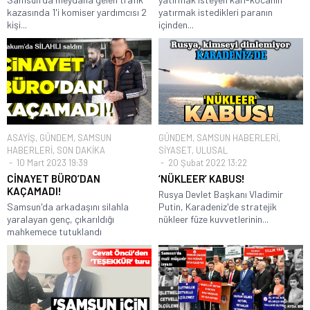
kazasında 1'i komiser yardımcısı 2
yatırmak istedikleri paranın
kişi...
içinden...
ASAYİŞ
,
GÜNDEM
,
SAMSUN
GÜNDEM
,
SAMSUN HABERLERİ
,
HABERLERİ
,
SON DAKİKA
SİYASET
,
ULUSAL
10 Mart 2023 19:39
20 Şubat 2022 13:22
CİNAYET BÜRO’DAN
‘NÜKLEER’ KABUS!
KAÇAMADI!
Rusya Devlet Başkanı Vladimir
Samsun'da arkadaşını silahla
Putin, Karadeniz'de stratejik
yaralayan genç, çıkarıldığı
nükleer füze kuvvetlerinin...
mahkemece tutuklandı