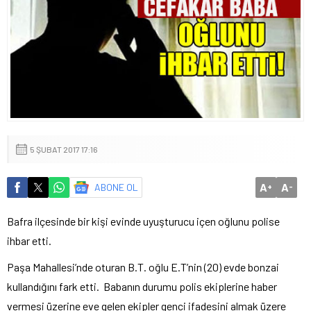
5 ŞUBAT 2017 17:16
A
A
ABONE OL
+
-
Bafra ilçesinde bir kişi evinde uyuşturucu içen oğlunu polise
ihbar etti.
Paşa Mahallesi’nde oturan B.T. oğlu E.T’nin (20) evde bonzai
kullandığını fark etti. Babanın durumu polis ekiplerine haber
vermesi üzerine eve gelen ekipler genci ifadesini almak üzere