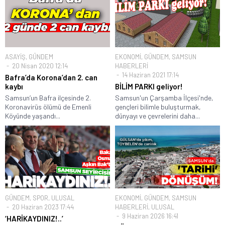
ASAYİŞ
,
GÜNDEM
EKONOMİ
,
GÜNDEM
,
SAMSUN
20 Nisan 2020 12:14
HABERLERİ
14 Haziran 2021 17:14
Bafra’da Korona’dan 2. can
kaybı
BİLİM PARKI geliyor!
Samsun’un Bafra ilçesinde 2.
Samsun'un Çarşamba İlçesi'nde,
Koronavirüs ölümü de Emenli
gençleri bilimle buluşturmak,
Köyünde yaşandı...
dünyayı ve çevrelerini daha...
GÜNDEM
,
SPOR
,
ULUSAL
EKONOMİ
,
GÜNDEM
,
SAMSUN
20 Haziran 2023 17:44
HABERLERİ
,
ULUSAL
9 Haziran 2026 16:41
‘HARİKAYDINIZ!..’