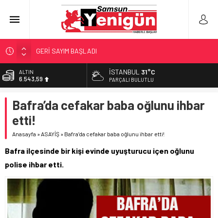
GERİ SAYIM BAŞLADI
SAMSUNSPOR’DA HEDEF 5’İNCİLİK!
İSTANBUL
31°C
ALTIN
6.543,59
‘BAFRA’YA YATIRIM YAPIN!’
PARÇALI BULUTLU
İŞTE FINDIK FİYATI!
BİST
Bafra’da cefakar baba oğlunu ihbar
13.798,82
YÖNETİCİ SEÇERKEN YAPILAN EN BÜYÜK HATALAR
etti!
DOLAR
47,7010
Anasayfa
»
ASAYİŞ
»
Bafra’da cefakar baba oğlunu ihbar etti!
EURO
Bafra ilçesinde bir kişi evinde uyuşturucu içen oğlunu
55,0063
polise ihbar etti.