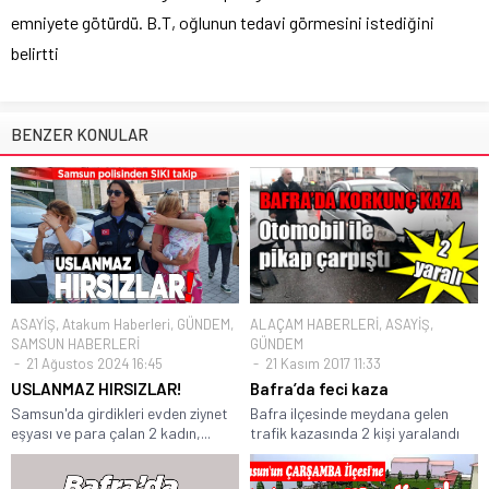
emniyete götürdü. B.T, oğlunun tedavi görmesini istediğini
belirtti
BENZER KONULAR
ASAYİŞ
,
Atakum Haberleri
,
GÜNDEM
,
ALAÇAM HABERLERİ
,
ASAYİŞ
,
SAMSUN HABERLERİ
GÜNDEM
21 Ağustos 2024 16:45
21 Kasım 2017 11:33
USLANMAZ HIRSIZLAR!
Bafra’da feci kaza
Samsun'da girdikleri evden ziynet
Bafra ilçesinde meydana gelen
eşyası ve para çalan 2 kadın,...
trafik kazasında 2 kişi yaralandı