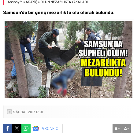
Anasayfa
»
ASAYİŞ
»
ÖLÜM MEZARLIKTA YAKALADI
Samsun’da bir genç mezarlıkta ölü olarak bulundu.
5 ŞUBAT 2017 17:01
A
A
ABONE OL
+
-