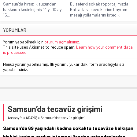
Samsun’da hırsızlık suçundan
Bu seferki sokak röportajımızda
hakkında kesinleşmiş 14 yıl 10 ay
Bafralılara sevdiklerine bayram
15...
mesajı yollamalarını istedik
YORUMLAR
Yorum yapabilmek için
oturum açmalısınız
.
This site uses Akismet to reduce spam.
Learn how your comment data
is processed.
Henüz yorum yapılmamış. İlk yorumu yukarıdaki form aracılığıyla siz
yapabilirsiniz.
Samsun’da tecavüz girişimi
Anasayfa
»
ASAYİŞ
»
Samsun’da tecavüz girişimi
Samsun’da 69 yaşındaki kadına sokakta tecavüze kalkışan
bir kişi kadının yardım istemesi üzerine vatandaşlardan