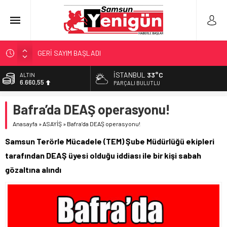
GERİ SAYIM BAŞLADI
SAMSUNSPOR’DA HEDEF 5’İNCİLİK!
İSTANBUL
33°C
ALTIN
6.660,55
‘BAFRA’YA YATIRIM YAPIN!’
PARÇALI BULUTLU
İŞTE FINDIK FİYATI!
BİST
Bafra’da DEAŞ operasyonu!
13.779,39
YÖNETİCİ SEÇERKEN YAPILAN EN BÜYÜK HATALAR
Anasayfa
»
ASAYİŞ
»
Bafra’da DEAŞ operasyonu!
DOLAR
47,7111
Samsun Terörle Mücadele (TEM) Şube Müdürlüğü ekipleri
EURO
tarafından DEAŞ üyesi olduğu iddiası ile bir kişi sabah
55,1881
gözaltına alındı