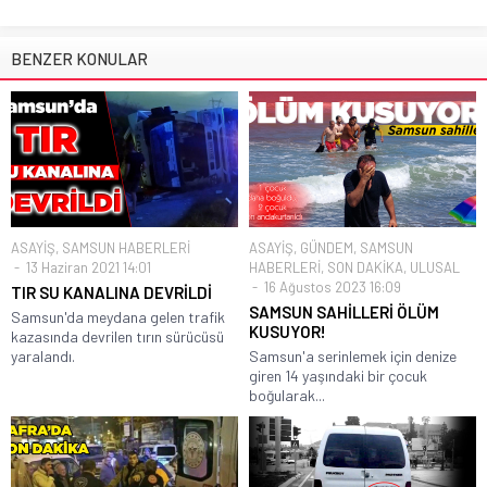
BENZER KONULAR
ASAYİŞ
,
SAMSUN HABERLERİ
ASAYİŞ
,
GÜNDEM
,
SAMSUN
13 Haziran 2021 14:01
HABERLERİ
,
SON DAKİKA
,
ULUSAL
16 Ağustos 2023 16:09
TIR SU KANALINA DEVRİLDİ
SAMSUN SAHİLLERİ ÖLÜM
Samsun'da meydana gelen trafik
KUSUYOR!
kazasında devrilen tırın sürücüsü
yaralandı.
Samsun'a serinlemek için denize
giren 14 yaşındaki bir çocuk
boğularak...