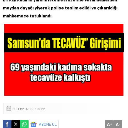
meydan dayağı yiyerek polise teslim edildi ve çıkarıldığı
mahkemece tutuklandı
16 TEMMUZ 2018 15:22
A
A
ABONE OL
+
-