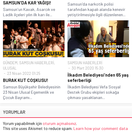
SAMSUN’DA KAR YAĞIŞI!
Samsun'da narkotik polisi
Samsun'un Kavak, Asarcık ve
tarafından kapalı alanda kenevir
Ladik ilçeleri yılın ilk karı ile...
yetiştirilmesiyle ilgili düzenlenen...
GÜNDEM
,
SAMSUN HABERLERİ
,
SAMSUN HABERLERİ
ULUSAL
30 Mart 2020 15:30
23 Nisan 2022 01:25
İlkadım Belediyesi’nden 65 yaş
BURAK KUT COŞKUSU!
seferberliği
Samsun Büyükşehir Belediyesinin
İlkadım Belediyesi Vefa Sosyal
23 Nisan Ulusal Egemenlik ve
Destek Grubu ekipleri sokağa
Çocuk Bayramı...
çıkması yasaklanan...
YORUMLAR
Yorum yapabilmek için
oturum açmalısınız
.
This site uses Akismet to reduce spam.
Learn how your comment data