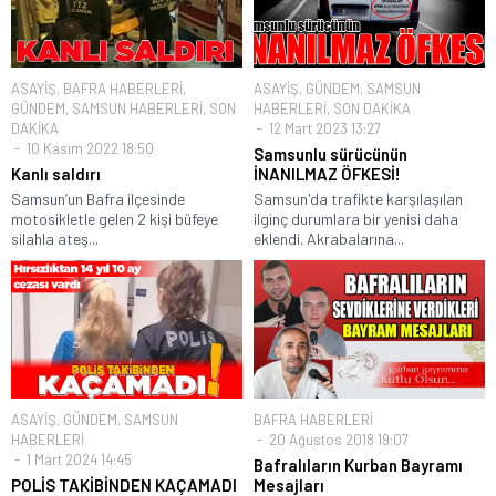
ASAYİŞ
,
BAFRA HABERLERİ
,
ASAYİŞ
,
GÜNDEM
,
SAMSUN
GÜNDEM
,
SAMSUN HABERLERİ
,
SON
HABERLERİ
,
SON DAKİKA
DAKİKA
12 Mart 2023 13:27
10 Kasım 2022 18:50
Samsunlu sürücünün
Kanlı saldırı
İNANILMAZ ÖFKESİ!
Samsun’un Bafra ilçesinde
Samsun'da trafikte karşılaşılan
motosikletle gelen 2 kişi büfeye
ilginç durumlara bir yenisi daha
silahla ateş...
eklendi. Akrabalarına...
ASAYİŞ
,
GÜNDEM
,
SAMSUN
BAFRA HABERLERİ
HABERLERİ
20 Ağustos 2018 19:07
1 Mart 2024 14:45
Bafralıların Kurban Bayramı
POLİS TAKİBİNDEN KAÇAMADI
Mesajları