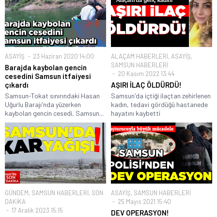
ASAYİŞ
23 Haziran 2020 14:00
ALAÇAM HABERLERİ
,
ASAYİŞ
,
SAMSUN HABERLERİ
Barajda kaybolan gencin
20 Kasım 2022 13:44
cesedini Samsun itfaiyesi
çıkardı
AŞIRI İLAÇ ÖLDÜRDÜ!
Samsun-Tokat sınırındaki Hasan
Samsun'da içtiği ilaçtan zehirlenen
Uğurlu Barajı'nda yüzerken
kadın, tedavi gördüğü hastanede
kaybolan gencin cesedi, Samsun...
hayatını kaybetti
GÜNDEM
,
SAMSUN HABERLERİ
,
SON
ASAYİŞ
,
SAMSUN HABERLERİ
DAKİKA
25 Mayıs 2021 15:40
17 Aralık 2023 15:15
DEV OPERASYON!