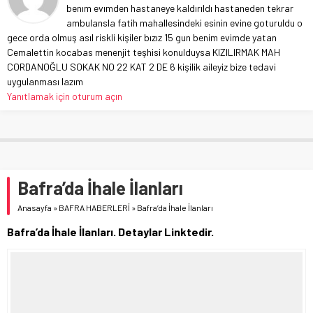
benım evımden hastaneye kaldırıldı hastaneden tekrar
ambulansla fatih mahallesindeki esinin evine goturuldu o
gece orda olmuş asıl riskli kişiler bızız 15 gun benim evimde yatan
Cemalettin kocabas menenjit teşhisi konulduysa KIZILIRMAK MAH
CORDANOĞLU SOKAK NO 22 KAT 2 DE 6 kişilik aileyiz bize tedavi
uygulanması lazım
Yanıtlamak için oturum açın
Bafra’da İhale İlanları
Anasayfa
»
BAFRA HABERLERİ
»
Bafra’da İhale İlanları
Bafra’da İhale İlanları. Detaylar Linktedir.