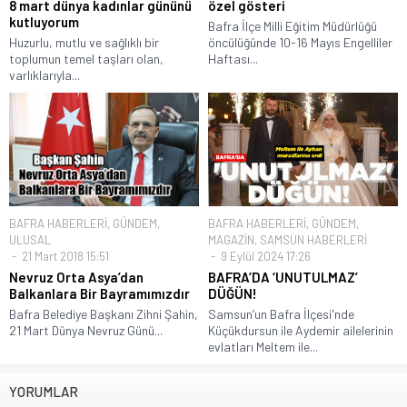
8 mart dünya kadınlar gününü
özel gösteri
kutluyorum
Bafra İlçe Milli Eğitim Müdürlüğü
Huzurlu, mutlu ve sağlıklı bir
öncülüğünde 10-16 Mayıs Engelliler
toplumun temel taşları olan,
Haftası...
varlıklarıyla...
BAFRA HABERLERİ
,
GÜNDEM
,
BAFRA HABERLERİ
,
GÜNDEM
,
ULUSAL
MAGAZİN
,
SAMSUN HABERLERİ
21 Mart 2018 15:51
9 Eylül 2024 17:26
Nevruz Orta Asya’dan
BAFRA’DA ‘UNUTULMAZ’
Balkanlara Bir Bayramımızdır
DÜĞÜN!
Bafra Belediye Başkanı Zihni Şahin,
Samsun’un Bafra İlçesi'nde
21 Mart Dünya Nevruz Günü...
Küçükdursun ile Aydemir ailelerinin
evlatları Meltem ile...
YORUMLAR