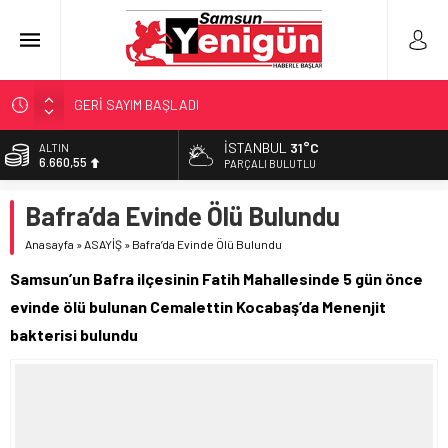
GERİ SAYIM BAŞLADI
SAMSUNSPOR’DA HEDEF 5’İNCİLİK!
İSTANBUL
31°C
ALTIN
6.660,55
‘BAFRA’YA YATIRIM YAPIN!’
PARÇALI BULUTLU
İŞTE FINDIK FİYATI!
BİST
Bafra’da Evinde Ölü Bulundu
13.779,39
YÖNETİCİ SEÇERKEN YAPILAN EN BÜYÜK HATALAR
Anasayfa
»
ASAYİŞ
»
Bafra’da Evinde Ölü Bulundu
DOLAR
47,7111
Samsun’un Bafra ilçesinin Fatih Mahallesinde 5 gün önce
EURO
evinde ölü bulunan Cemalettin Kocabaş’da Menenjit
55,1881
bakterisi bulundu