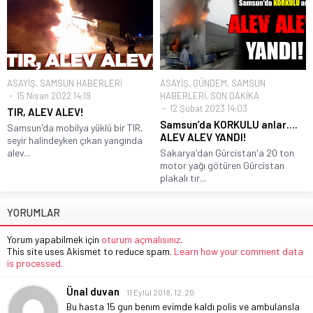
ASAYİŞ
,
SAMSUN HABERLERİ
ASAYİŞ
,
GÜNDEM
,
SAMSUN
15 Nisan 2022 14:19
HABERLERİ
,
SON DAKİKA
12 Şubat 2023 14:03
TIR, ALEV ALEV!
Samsun’da KORKULU anlar….
Samsun'da mobilya yüklü bir TIR,
ALEV ALEV YANDI!
seyir halindeyken çıkan yangında
alev...
Sakarya'dan Gürcistan'a 20 ton
motor yağı götüren Gürcistan
plakalı tır...
YORUMLAR
Yorum yapabilmek için
oturum açmalısınız
.
This site uses Akismet to reduce spam.
Learn how your comment data
is processed.
Ünal duvan
11 Eylül 2018, 12:20
Bu hasta 15 gun benım evimde kaldı polis ve ambulansla