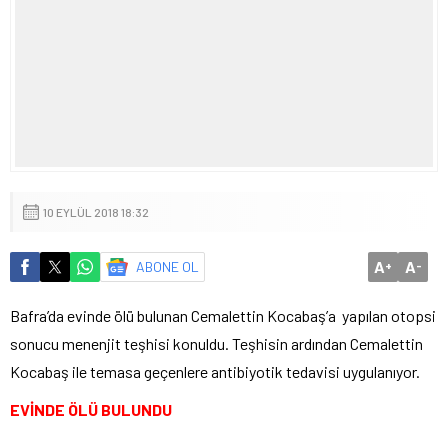
10 EYLÜL 2018 18:32
A
A
ABONE OL
+
-
Bafra’da evinde ölü bulunan Cemalettin Kocabaş’a yapılan otopsi
sonucu menenjit teşhisi konuldu. Teşhisin ardından Cemalettin
Kocabaş ile temasa geçenlere antibiyotik tedavisi uygulanıyor.
EVİNDE ÖLÜ BULUNDU