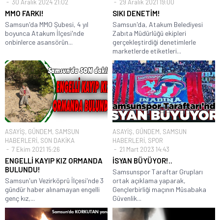
30 Aralık 2024 21:02
29 Aralık 2021 19:00
MMO FARKI!
SIKI DENETİM!
Samsun'da MMO Şubesi, 4 yıl
Samsun'da, Atakum Belediyesi
boyunca Atakum İlçesi'nde
Zabıta Müdürlüğü ekipleri
onbinlerce asansörün...
gerçekleştirdiği denetimlerle
marketlerde etiketleri...
ASAYİŞ
,
GÜNDEM
,
SAMSUN
ASAYİŞ
,
GÜNDEM
,
SAMSUN
HABERLERİ
,
SON DAKİKA
HABERLERİ
,
SPOR
7 Ekim 2021 15:26
21 Mart 2023 14:43
ENGELLİ KAYIP KIZ ORMANDA
İSYAN BÜYÜYOR!..
BULUNDU!
Samsunspor Taraftar Grupları
Samsun'un Vezirköprü İlçesi'nde 3
ortak açıklama yaparak,
gündür haber alınamayan engelli
Gençlerbirliği maçının Müsabaka
genç kız,...
Güvenlik...