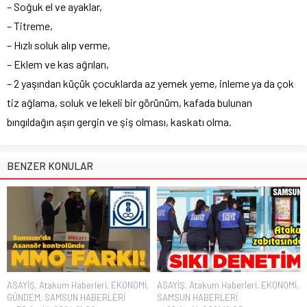
– Soğuk el ve ayaklar,
– Titreme,
– Hızlı soluk alıp verme,
– Eklem ve kas ağrıları,
– 2 yaşından küçük çocuklarda az yemek yeme, inleme ya da çok
tiz ağlama, soluk ve lekeli bir görünüm, kafada bulunan
bıngıldağın aşırı gergin ve şiş olması, kaskatı olma.
BENZER KONULAR
ASAYİŞ
,
Atakum Haberleri
,
EKONOMİ
,
ASAYİŞ
,
Atakum Haberleri
,
EKONOMİ
,
GÜNDEM
,
SAMSUN HABERLERİ
SAMSUN HABERLERİ