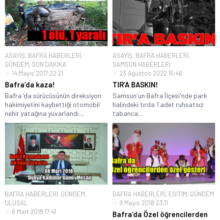
ASAYİŞ
,
BAFRA HABERLERİ
,
ASAYİŞ
,
BAFRA HABERLERİ
,
GÜNDEM
,
SON DAKİKA
SAMSUN HABERLERİ
14 Mayıs 2017 22:21
23 Ağustos 2022 15:46
Bafra’da kaza!
TIR’A BASKIN!
Bafra ’da sürücüsünün direksiyon
Samsun'un Bafra İlçesi'nde park
hakimiyetini kaybettiği otomobil
halindeki tırda 1 adet ruhsatsız
nehir yatağına yuvarlandı....
tabanca...
BAFRA HABERLERİ
,
GÜNDEM
,
BAFRA HABERLERİ
,
EĞİTİM
,
GÜNDEM
ULUSAL
9 Mayıs 2018 23:11
6 Mart 2018 17:41
Bafra’da Özel öğrencilerden