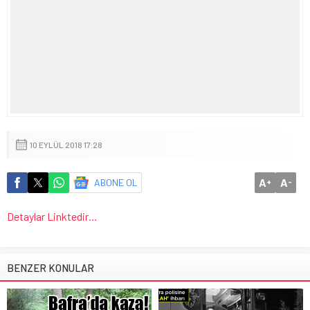
10 EYLÜL 2018 17:28
A
A
ABONE OL
+
-
Detaylar Linktedir…
BENZER KONULAR