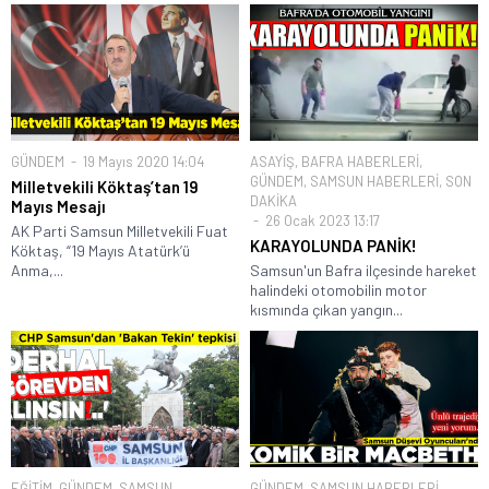
GÜNDEM
19 Mayıs 2020 14:04
ASAYİŞ
,
BAFRA HABERLERİ
,
GÜNDEM
,
SAMSUN HABERLERİ
,
SON
Milletvekili Köktaş’tan 19
DAKİKA
Mayıs Mesajı
26 Ocak 2023 13:17
AK Parti Samsun Milletvekili Fuat
KARAYOLUNDA PANİK!
Köktaş, “19 Mayıs Atatürk’ü
Anma,...
Samsun'un Bafra ilçesinde hareket
halindeki otomobilin motor
kısmında çıkan yangın...
EĞİTİM
,
GÜNDEM
,
SAMSUN
GÜNDEM
,
SAMSUN HABERLERİ
,