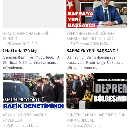
ASAYİŞ
,
BAFRA HABERLERİ
,
BAFRA HABERLERİ
,
GÜNDEM
,
GÜNDEM
SAMSUN HABERLERİ
,
ULUSAL
25 Nisan 2016 19:16
30 Temmuz 2026 14:34
1 Haftada 124 kişi…
BAFRA’YA YENİ BAŞSAVCI!
Samsun İl Emniyet Müdürlüğü, 18-
Samsun'un Bafra ilçesinin yeni
25 Nisan 2016 tarihleri arasında
başsavcısı Kadir Yalçın Özkubat,
düzenlenen...
görevine resmen...
ASAYİŞ
,
GÜNDEM
,
SAMSUN
GÜNDEM
,
SAMSUN HABERLERİ
,
SON
HABERLERİ
DAKİKA
,
ULUSAL
12 Kasım 2021 17:58
8 Şubat 2023 15:16