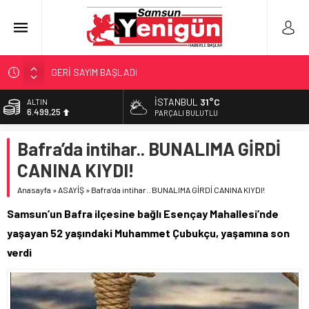
GERİ SAYIM BAŞLADI
SAMSUNSPOR’DA HEDEF 5’İNCİLİK!
İSTANBUL
31°C
ALTIN
6.499,25
‘BAFRA’YA YATIRIM YAPIN!’
PARÇALI BULUTLU
İŞTE FINDIK FİYATI!
BİST
Bafra’da intihar.. BUNALIMA GİRDİ
13.798,82
YÖNETİCİ SEÇERKEN YAPILAN EN BÜYÜK HATALAR
CANINA KIYDI!
DOLAR
47,5921
Anasayfa
»
ASAYİŞ
»
Bafra’da intihar.. BUNALIMA GİRDİ CANINA KIYDI!
EURO
Samsun’un Bafra ilçesine bağlı Esençay Mahallesi’nde
54,9747
yaşayan 52 yaşındaki Muhammet Çubukçu, yaşamına son
verdi