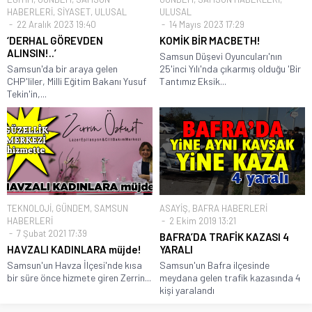
HABERLERİ
,
SİYASET
,
ULUSAL
ULUSAL
22 Aralık 2023 19:40
14 Mayıs 2023 17:29
‘DERHAL GÖREVDEN
KOMİK BİR MACBETH!
ALINSIN!..’
Samsun Düşevi Oyuncuları'nın
Samsun'da bir araya gelen
25'inci Yılı'nda çıkarmış olduğu 'Bir
CHP'liler, Milli Eğitim Bakanı Yusuf
Tantımız Eksik...
Tekin'in,...
TEKNOLOJİ
,
GÜNDEM
,
SAMSUN
ASAYİŞ
,
BAFRA HABERLERİ
HABERLERİ
2 Ekim 2019 13:21
7 Şubat 2021 17:39
BAFRA’DA TRAFİK KAZASI 4
HAVZALI KADINLARA müjde!
YARALI
Samsun'un Havza İlçesi'nde kısa
Samsun'un Bafra ilçesinde
bir süre önce hizmete giren Zerrin...
meydana gelen trafik kazasında 4
kişi yaralandı