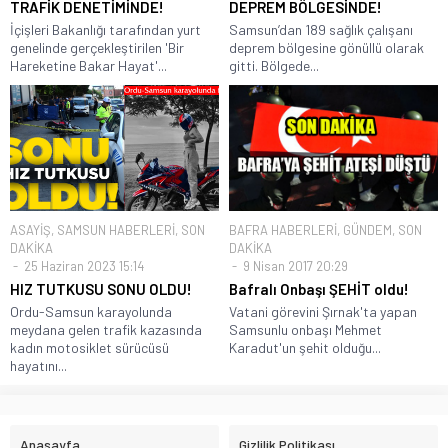
TRAFİK DENETİMİNDE!
DEPREM BÖLGESİNDE!
İçişleri Bakanlığı tarafından yurt
Samsun’dan 189 sağlık çalışanı
genelinde gerçekleştirilen 'Bir
deprem bölgesine gönüllü olarak
Hareketine Bakar Hayat'...
gitti. Bölgede...
ASAYİŞ
,
SAMSUN HABERLERİ
,
SON
BAFRA HABERLERİ
,
GÜNDEM
,
SON
DAKİKA
DAKİKA
25 Haziran 2023 15:14
9 Nisan 2017 20:29
HIZ TUTKUSU SONU OLDU!
Bafralı Onbaşı ŞEHİT oldu!
Ordu-Samsun karayolunda
Vatani görevini Şırnak'ta yapan
meydana gelen trafik kazasında
Samsunlu onbaşı Mehmet
kadın motosiklet sürücüsü
Karadut'un şehit olduğu...
hayatını...
Anasayfa
Gizlilik Politikası