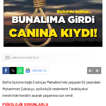
4 AĞUSTOS 2025 15:27
A
A
ABONE OL
+
-
Bafra ilçesine bağlı Esençay Mahallesi’nde yaşayan 52 yaşındaki
Muhammet Çubukçu, psikolojik nedenlerle Taraklıçukur
mevkiinde kendini asarak yaşamına son verdi
PSİKOLOJİK SORUNLARLA