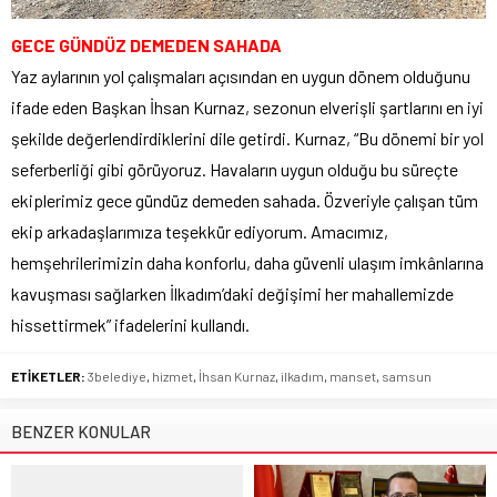
GECE GÜNDÜZ DEMEDEN SAHADA
Yaz aylarının yol çalışmaları açısından en uygun dönem olduğunu
ifade eden Başkan İhsan Kurnaz, sezonun elverişli şartlarını en iyi
şekilde değerlendirdiklerini dile getirdi. Kurnaz, “Bu dönemi bir yol
seferberliği gibi görüyoruz. Havaların uygun olduğu bu süreçte
ekiplerimiz gece gündüz demeden sahada. Özveriyle çalışan tüm
ekip arkadaşlarımıza teşekkür ediyorum. Amacımız,
hemşehrilerimizin daha konforlu, daha güvenli ulaşım imkânlarına
kavuşması sağlarken İlkadım’daki değişimi her mahallemizde
hissettirmek” ifadelerini kullandı.
ETİKETLER:
3belediye
,
hizmet
,
İhsan Kurnaz
,
ilkadım
,
manset
,
samsun
BENZER KONULAR