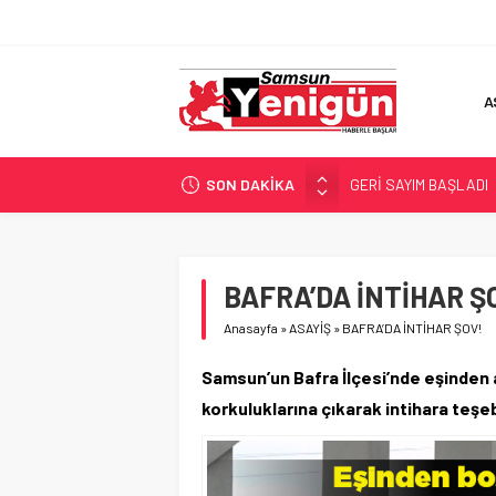
A
SON DAKİKA
GERİ SAYIM BAŞLADI
SAMSUNSPOR’DA HEDE
‘BAFRA’YA YATIRIM YAP
İŞTE FINDIK FİYATI!
BAFRA’DA İNTİHAR Ş
YÖNETİCİ SEÇERKEN
Anasayfa
»
ASAYİŞ
»
BAFRA’DA İNTİHAR ŞOV!
Samsun’un Bafra İlçesi’nde eşinden 
korkuluklarına çıkarak intihara teşe