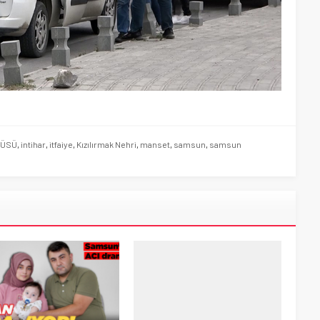
RÜSÜ
,
intihar
,
itfaiye
,
Kızılırmak Nehri
,
manset
,
samsun
,
samsun