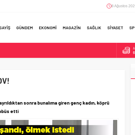
8 Ağustos 202
SAYİŞ
GÜNDEM
EKONOMİ
MAGAZİN
SAĞLIK
SİYASET
SP
B
1
F 5’İNCİLİK!
D
4
IN!’
OV!
E
5
 YAPILAN EN BÜYÜK HATALAR
A
6
ayrıldıktan sonra bunalıma giren genç kadın, köprü
bbüs etti