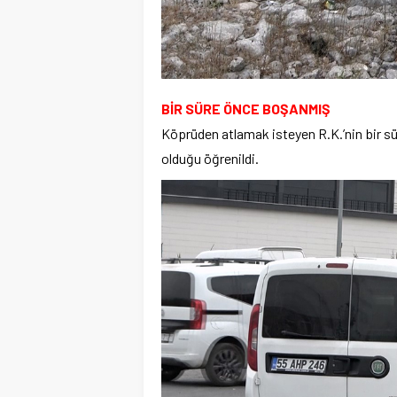
BİR SÜRE ÖNCE BOŞANMIŞ
Köprüden atlamak isteyen R.K.’nin bir sü
olduğu öğrenildi.