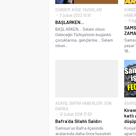
GÜNDEM
,
KÖŞE YAZARLARI
GÜND
3 Şubat 2022 13:10
HABER
11 A
BAŞLARKEN…
SAMS
BAŞLARKEN… Selam olsun
ZAMA
Geleceğin Türkiye’sinin bugünkü
çocuklarına, gençlerine… Selam
Samsun
olsun...
yaşar’
18...
ASAYİŞ
,
BAFRA HABERLERİ
,
SON
ASAYİ
DAKİKA
Kiremi
12 Şubat 2016 17:30
katlı
Bafra’da Silahlı Saldırı
düşüp
Samsun`un Bafra ilçesinde
Konya’
aralarında daha önce husumet
apartm