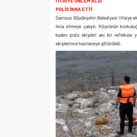
İTFAİYE ÖNLEM ALDI
POLİS İKNA ETTİ
Samsun Büyükşehir Belediyesi itfaiye ekip
ikna etmeye çalıştı. Köprünün korkuluğ
kadını polis ekipleri ani bir refleksle 
ekiplerince hastaneye götürüldü.