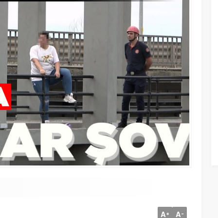
A
A
+
-