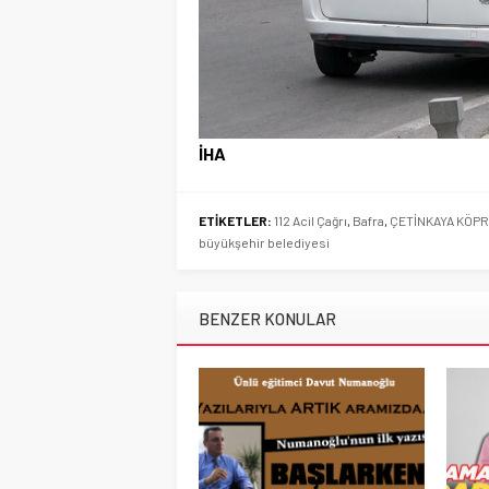
İHA
ETİKETLER:
112 Acil Çağrı
,
Bafra
,
ÇETİNKAYA KÖP
büyükşehir belediyesi
BENZER KONULAR