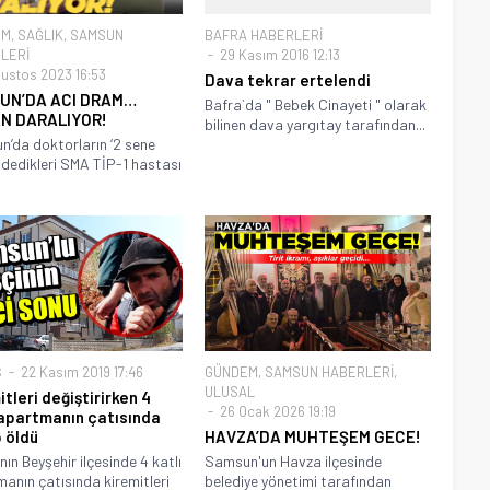
EM
,
SAĞLIK
,
SAMSUN
BAFRA HABERLERİ
LERİ
29 Kasım 2016 12:13
ğustos 2023 16:53
Dava tekrar ertelendi
UN’DA ACI DRAM…
Bafra`da " Bebek Cinayeti " olarak
N DARALIYOR!
bilinen dava yargıtay tarafından...
’da doktorların ‘2 sene
 dedikleri SMA TİP-1 hastası
Ş
22 Kasım 2019 17:46
GÜNDEM
,
SAMSUN HABERLERİ
,
ULUSAL
tleri değiştirirken 4
26 Ocak 2026 19:19
 apartmanın çatısında
 öldü
HAVZA’DA MUHTEŞEM GECE!
nın Beyşehir ilçesinde 4 katlı
Samsun'un Havza ilçesinde
anın çatısında kiremitleri
belediye yönetimi tarafından