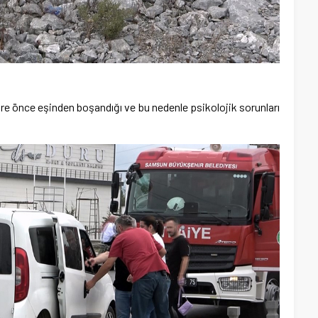
re önce eşinden boşandığı ve bu nedenle psikolojik sorunları