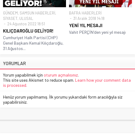
GÜNDEM
,
SAMSUN HABERLERİ
,
BAFRA HABERLERİ
SİYASET
,
ULUSAL
31 Aralık 2018 14:18
24 Ağustos 2022 18:51
YENİ YIL MESAJI
KILIÇDAROĞLU GELİYOR!
Vahit PERÇİN'den yeni yıl mesajı
Cumhuriyet Halk Partisi (CHP)
Genel Başkanı Kemal Kılıçdaroğlu,
31 Ağustos...
YORUMLAR
Yorum yapabilmek için
oturum açmalısınız
.
This site uses Akismet to reduce spam.
Learn how your comment data
is processed.
Henüz yorum yapılmamış. İlk yorumu yukarıdaki form aracılığıyla siz
yapabilirsiniz.