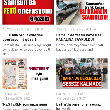
ASAYİŞ
28 Şubat 2019 11:56
ASAYİŞ
2 Aralık 2020 15:41
FETÖ’nün örgüt evlerine
Samsun’da trafik kazası SU
operasyon: 6 gözaltı
KANALINA SAVRULDU!
Samsun'da FETÖ'nün 4 ayrı örgüt
Samsun'da meydana gelen trafik
evine düzenlenen operasyonda 6
kazasında 1 kişi yaralandı.
kişi...
BAFRA HABERLERİ
BAFRA HABERLERİ
1 Ekim 2019 18:02
31 Aralık 2018 15:37
‘NESTEREN’ için imza günü
Bafra’da öğrenciler sessiz
kalmadı
Bafralı şair -yazar Fatih Tezce’nin