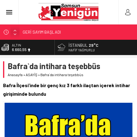
GERİ SAYIM BAŞLADI
SAMSUNSPOR’DA HEDEF 5’İNCİLİK!
İSTANBUL
29°C
ALTIN
6.660,55
‘BAFRA’YA YATIRIM YAPIN!’
HAFIF YAĞMURLU
İŞTE FINDIK FİYATI!
BİST
Bafra`da intihara teşebbüs
13.779,39
YÖNETİCİ SEÇERKEN YAPILAN EN BÜYÜK HATALAR
Anasayfa
»
ASAYİŞ
»
Bafra`da intihara teşebbüs
DOLAR
47,7111
Bafra İlçesi’inde bir genç kız 3 farklı ilaçtan içerek intihar
EURO
girişiminde bulundu
55,1881