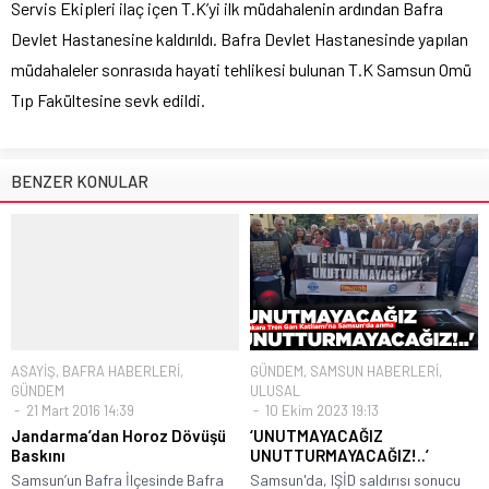
Servis Ekipleri ilaç içen T.K’yi ilk müdahalenin ardından Bafra
Devlet Hastanesine kaldırıldı. Bafra Devlet Hastanesinde yapılan
müdahaleler sonrasıda hayati tehlikesi bulunan T.K Samsun Omü
Tıp Fakültesine sevk edildi.
BENZER KONULAR
ASAYİŞ
,
BAFRA HABERLERİ
,
GÜNDEM
,
SAMSUN HABERLERİ
,
GÜNDEM
ULUSAL
21 Mart 2016 14:39
10 Ekim 2023 19:13
Jandarma’dan Horoz Dövüşü
‘UNUTMAYACAĞIZ
Baskını
UNUTTURMAYACAĞIZ!..’
Samsun’un Bafra İlçesinde Bafra
Samsun'da, IŞİD saldırısı sonucu