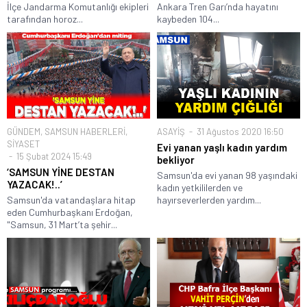
İlçe Jandarma Komutanlığı ekipleri
Ankara Tren Garı’nda hayatını
tarafından horoz...
kaybeden 104...
GÜNDEM
,
SAMSUN HABERLERİ
,
ASAYİŞ
31 Ağustos 2020 16:50
SİYASET
Evi yanan yaşlı kadın yardım
15 Şubat 2024 15:49
bekliyor
‘SAMSUN YİNE DESTAN
Samsun'da evi yanan 98 yaşındaki
YAZACAK!..’
kadın yetkililerden ve
Samsun'da vatandaşlara hitap
hayırseverlerden yardım...
eden Cumhurbaşkanı Erdoğan,
"Samsun, 31 Mart’ta şehir...