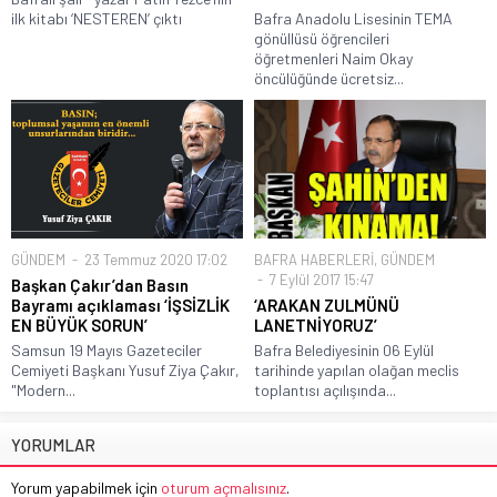
ilk kitabı ‘NESTEREN’ çıktı
Bafra Anadolu Lisesinin TEMA
gönüllüsü öğrencileri
öğretmenleri Naim Okay
öncülüğünde ücretsiz...
GÜNDEM
23 Temmuz 2020 17:02
BAFRA HABERLERİ
,
GÜNDEM
7 Eylül 2017 15:47
Başkan Çakır’dan Basın
Bayramı açıklaması ‘İŞSİZLİK
‘ARAKAN ZULMÜNÜ
EN BÜYÜK SORUN’
LANETNİYORUZ’
Samsun 19 Mayıs Gazeteciler
Bafra Belediyesinin 06 Eylül
Cemiyeti Başkanı Yusuf Ziya Çakır,
tarihinde yapılan olağan meclis
"Modern...
toplantısı açılışında...
YORUMLAR
Yorum yapabilmek için
oturum açmalısınız
.