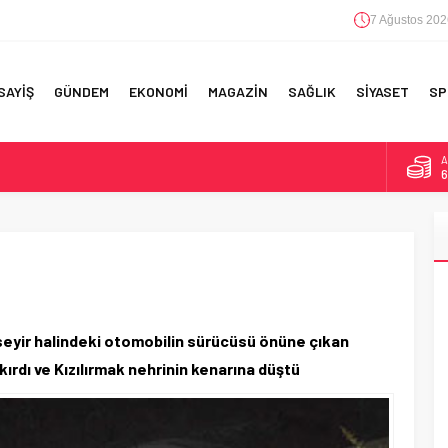
7 Ağustos 202
SAYİŞ
GÜNDEM
EKONOMİ
MAGAZİN
SAĞLIK
SİYASET
SP
B
1
F 5’İNCİLİK!
D
4
IN!’
E
5
 YAPILAN EN BÜYÜK HATALAR
A
6
eyir halindeki otomobilin sürücüsü önüne çıkan
rdı ve Kızılırmak nehrinin kenarına düştü