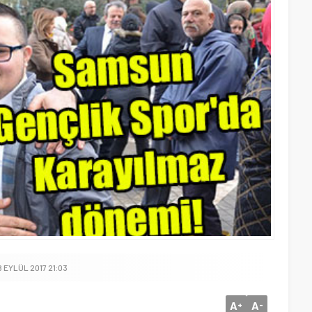
8 EYLÜL 2017 21:03
A
A
+
-