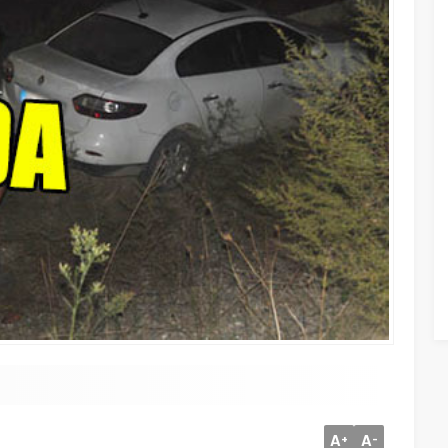
A
A
+
-