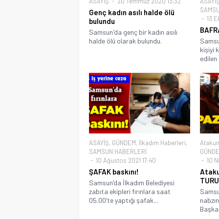
ASAYİŞ
20 Temmuz 2020 13:32
ASAYİ
SAMSU
Genç kadın asılı halde ölü
13 E
bulundu
BAFR
Samsun'da genç bir kadın asılı
halde ölü olarak bulundu.
Samsun
kişiyi 
edilen 
ASAYİŞ
,
GÜNDEM
,
İlkadım Haberleri
,
Atakum
SAMSUN HABERLERİ
GÜND
10 Ağustos 2021 17:40
10 N
ŞAFAK baskını!
Atak
TURU
Samsun’da İlkadım Belediyesi
zabıta ekipleri fırınlara saat
Samsun
05.00’te yaptığı şafak...
nabzın
Başkan