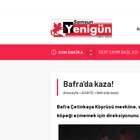
A
SON DAKİKA
GERİ SAYIM BAŞLADI
SAMSUNSPOR’DA HEDE
‘BAFRA’YA YATIRIM YAP
İŞTE FINDIK FİYATI!
Bafra’da kaza!
YÖNETİCİ SEÇERKEN
Anasayfa
»
ASAYİŞ
»
Bafra’da kaza!
Bafra Çetinkaya Köprüsü mevkiine, s
köpeği ezmemek için direksiyonunu kı