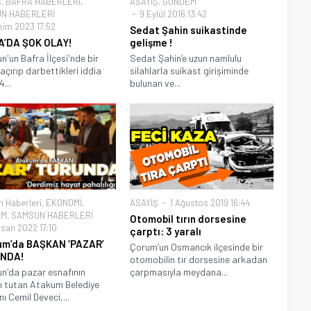
Ş
,
BAFRA HABERLERİ
,
ASAYİŞ
,
GÜNDEM
N HABERLERİ
9 Eylül 2016 13:42
kim 2023 17:52
Sedat Şahin suikastinde
A’DA ŞOK OLAY!
gelişme !
'un Bafra İlçesi'nde bir
Sedat Şahin’e uzun namlulu
kaçırıp darbettikleri iddia
silahlarla suikast girişiminde
4...
bulunan ve...
 Haberleri
,
EKONOMİ
,
ASAYİŞ
1 Ağustos 2019 16:44
EM
,
SAMSUN HABERLERİ
Otomobil tırın dorsesine
isan 2022 17:10
çarptı: 3 yaralı
um’da BAŞKAN ‘PAZAR’
Çorum’un Osmancık ilçesinde bir
NDA!
otomobilin tır dorsesine arkadan
'da pazar esnafının
çarpmasıyla meydana...
ı tutan Atakum Belediye
ı Cemil Deveci,...