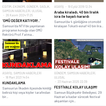
EĞİTİM
,
EKONOMİ
,
GÜNDEM
,
SAĞLIK
,
ASAYİŞ
19 Eylül 2019 12:34
SAMSUN HABERLERİ
,
ULUSAL
Araba kiraladı, 40 bin liralık
26 Kasım 2024 17:25
icra ile hayatı karardı
‘OMÜ DEĞER KATIYOR!..’
Samsun’da 4 günlüğüne otomobil
Samsun'da NTV'de yayınlanan
kiralayan Tokatlı esnaf 40 bin lira...
programın konuğu olan OMÜ
Rektörü Prof. Fatma...
ASAYİŞ
,
SAMSUN HABERLERİ
GÜNDEM
,
SAMSUN HABERLERİ
,
18 Mart 2021 14:54
ULUSAL
23 Haziran 2025 22:39
KUNDAKLAMA
FESTİVALE KOLAY ULAŞIM!
Samsun’un İlkadım ilçesinde kimliği
belirsiz kişi veya kişiler tarafından
Samsun Büyükşehir Belediyesi, 29
bir...
Haziran'a kadar sürecek festival
akşamları için...