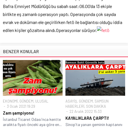
Bafra Emniyet Müdürlüğü bu sabah saat:06.00’da 13 ekiple
birlikte eş zamanlı operasyon yaptı. Operasyonda çok sayıda
evrak ve doküman ele geçirilirken fetö ile bağlantısı olduğu iddia
edilen kişiler gözaltına alındı.Operasyonlar sürüyor.
BENZER KONULAR
EKONOMİ
,
GÜNDEM
,
ULUSAL
ASAYİŞ
,
GÜNDEM
,
SAMSUN
3 Ocak 2021 19:29
HABERLERİ
,
SON DAKİKA
22 Aralık 2022 15:33
Zam şampiyonu!
KAYALIKLARA ÇARPTI!
İstanbul Ticaret Odası'nca kentte
aralıkta fiyatı önceki aya göre en...
Sinop’ta yanan geminin kaptanını