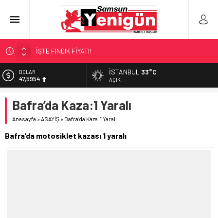
İŞTE FINDIK FİYATI!
SAMSUNSPOR’DA TRANSFER!
İSTANBUL
33°C
DOLAR
47,5954
ALAÇAM’A ‘DEV’ YATIRIM!
AÇIK
SAMSUNSPOR’DA HEDEF 5’İNCİLİK!
EURO
Bafra’da Kaza:1 Yaralı
55,0690
‘BAFRA’YA YATIRIM YAPIN!’
Anasayfa
»
ASAYİŞ
»
Bafra’da Kaza:1 Yaralı
ALTIN
6.525,39
Bafra’da motosiklet kazası 1 yaralı
BİST
13.788,73