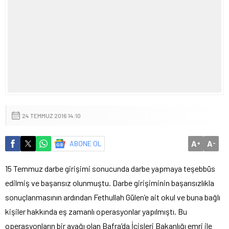
24 TEMMUZ 2016 14:10
A
A
ABONE OL
+
-
15 Temmuz darbe girişimi sonucunda darbe yapmaya teşebbüs
edilmiş ve başarısız olunmuştu. Darbe girişiminin başarısızlıkla
sonuçlanmasının ardından Fethullah Gülen’e ait okul ve buna bağlı
kişiler hakkında eş zamanlı operasyonlar yapılmıştı. Bu
operasyonların bir ayağı olan Bafra’da İçişleri Bakanlığı emri ile