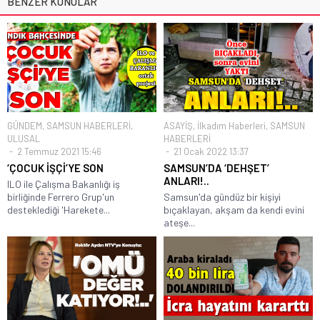
BENZER KONULAR
GÜNDEM
,
SAMSUN HABERLERİ
,
ASAYİŞ
,
İlkadım Haberleri
,
SAMSUN
ULUSAL
HABERLERİ
2 Temmuz 2021 15:46
21 Ocak 2022 13:37
‘ÇOCUK İŞÇİ’YE SON
SAMSUN’DA ‘DEHŞET’
ANLARI!..
ILO ile Çalışma Bakanlığı iş
birliğinde Ferrero Grup'un
Samsun'da gündüz bir kişiyi
desteklediği 'Harekete...
bıçaklayan, akşam da kendi evini
ateşe...