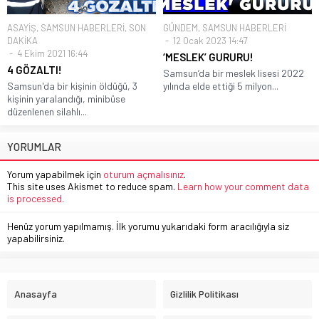
ASAYİŞ
,
SAMSUN HABERLERİ
,
SON
GÜNDEM
,
SAMSUN HABERLERİ
DAKİKA
12 Ocak 2023 14:47
4 Ekim 2021 16:44
‘MESLEK’ GURURU!
4 GÖZALTI!
Samsun’da bir meslek lisesi 2022
Samsun'da bir kişinin öldüğü, 3
yılında elde ettiği 5 milyon...
kişinin yaralandığı, minibüse
düzenlenen silahlı...
YORUMLAR
Yorum yapabilmek için
oturum açmalısınız
.
This site uses Akismet to reduce spam.
Learn how your comment data
is processed.
Henüz yorum yapılmamış. İlk yorumu yukarıdaki form aracılığıyla siz
yapabilirsiniz.
Anasayfa
Gizlilik Politikası