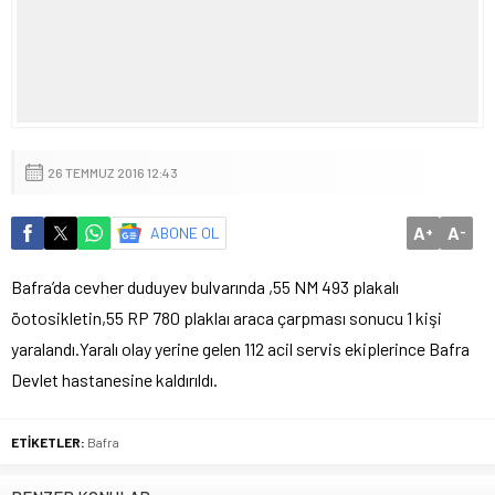
26 TEMMUZ 2016 12:43
A
A
ABONE OL
+
-
Bafra’da cevher duduyev bulvarında ,55 NM 493 plakalı
öotosikletin,55 RP 780 plaklaı araca çarpması sonucu 1 kişi
yaralandı.Yaralı olay yerine gelen 112 acil servis ekiplerince Bafra
Devlet hastanesine kaldırıldı.
ETİKETLER:
Bafra