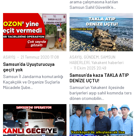
arama çalışmasına katılan
Samsun Sahil Güvenlik'e...
ASAYİŞ
21 Temmuz 2020 17:08
ASAYİŞ
,
GÜNDEM
,
SAMSUN
HABERLERİ
,
Yakakent haberleri
Samsun’da Uyuşturucuya
11 Ekim 2025 20:49
geçit yok
Samsun’da kaza TAKLA ATIP
Samsun İl Jandarma komutanlığı
DENİZE UÇTU!
Kaçakçılık ve Organize Suçlarla
Mücadele Şube...
Samsun'un Yakakent ilçesinde
bariyerleri aşıp sahil kısmında ters
dönen otomobilin...