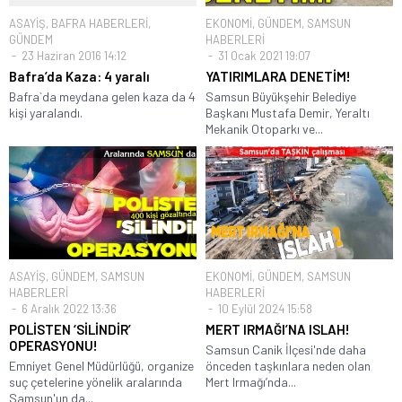
ASAYİŞ
,
BAFRA HABERLERİ
,
EKONOMİ
,
GÜNDEM
,
SAMSUN
GÜNDEM
HABERLERİ
23 Haziran 2016 14:12
31 Ocak 2021 19:07
Bafra’da Kaza: 4 yaralı
YATIRIMLARA DENETİM!
Bafra`da meydana gelen kaza da 4
Samsun Büyükşehir Belediye
kişi yaralandı.
Başkanı Mustafa Demir, Yeraltı
Mekanik Otoparkı ve...
ASAYİŞ
,
GÜNDEM
,
SAMSUN
EKONOMİ
,
GÜNDEM
,
SAMSUN
HABERLERİ
HABERLERİ
6 Aralık 2022 13:36
10 Eylül 2024 15:58
POLİSTEN ‘SİLİNDİR’
MERT IRMAĞI’NA ISLAH!
OPERASYONU!
Samsun Canik İlçesi'nde daha
Emniyet Genel Müdürlüğü, organize
önceden taşkınlara neden olan
suç çetelerine yönelik aralarında
Mert Irmağı’nda...
Samsun'un da...