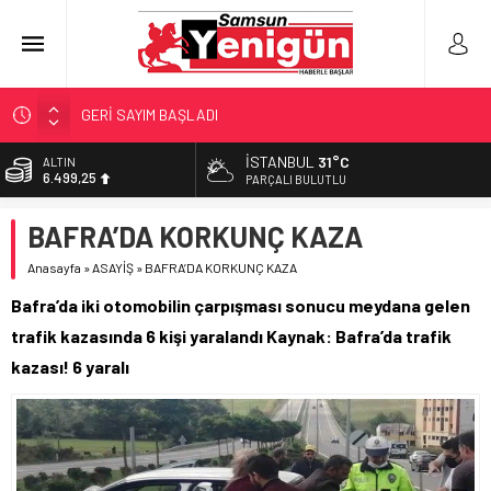
GERİ SAYIM BAŞLADI
SAMSUNSPOR’DA HEDEF 5’İNCİLİK!
İSTANBUL
31°C
ALTIN
6.499,25
‘BAFRA’YA YATIRIM YAPIN!’
PARÇALI BULUTLU
İŞTE FINDIK FİYATI!
BİST
BAFRA’DA KORKUNÇ KAZA
13.798,82
YÖNETİCİ SEÇERKEN YAPILAN EN BÜYÜK HATALAR
Anasayfa
»
ASAYİŞ
»
BAFRA’DA KORKUNÇ KAZA
DOLAR
47,5921
Bafra’da iki otomobilin çarpışması sonucu meydana gelen
EURO
trafik kazasında 6 kişi yaralandı Kaynak: Bafra’da trafik
54,9747
kazası! 6 yaralı