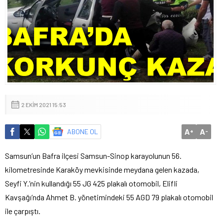
2 EKIM 2021 15:53
A
A
ABONE OL
+
-
Samsun’un Bafra ilçesi Samsun-Sinop karayolunun 56.
kilometresinde Karaköy mevkisinde meydana gelen kazada,
Seyfi Y.’nin kullandığı 55 JG 425 plakalı otomobil, Elifli
Kavşağı’nda Ahmet B. yönetimindeki 55 AGD 79 plakalı otomobil
ile çarpıştı.