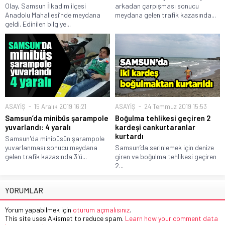
Olay, Samsun İlkadım ilçesi
arkadan çarpışması sonucu
Anadolu Mahallesi’nde meydana
meydana gelen trafik kazasında...
geldi. Edinilen bilgiye...
ASAYİŞ
15 Aralık 2019 16:21
ASAYİŞ
24 Temmuz 2019 15:53
Samsun’da minibüs şarampole
Boğulma tehlikesi geçiren 2
yuvarlandı: 4 yaralı
kardeşi cankurtaranlar
kurtardı
Samsun'da minibüsün şarampole
yuvarlanması sonucu meydana
Samsun’da serinlemek için denize
gelen trafik kazasında 3'ü...
giren ve boğulma tehlikesi geçiren
2...
YORUMLAR
Yorum yapabilmek için
oturum açmalısınız
.
This site uses Akismet to reduce spam.
Learn how your comment data