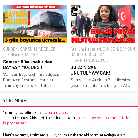
GÜNDEM
,
SAMSUN HABERLERİ
Atakum Haberleri
,
GÜNDEM
,
SAMSUN
8 Nisan 2024 17:16
HABERLERİ
,
ULUSAL
24 Nisan 2022 19:16
Samsun Büyükşehir’den
BAYRAM MÜJDESİ!
BU 23 NİSAN
UNUTULMAYACAK!
Samsun Büyükşehir Belediyesi,
Ramazan Bayramı boyunca
Samsun'da Atakum Belediyesi ve
tramvaylar ile bazı otobüs...
çeşitli kurumların iş birliği ile 23...
YORUMLAR
Yorum yapabilmek için
oturum açmalısınız
.
This site uses Akismet to reduce spam.
Learn how your comment data
is processed.
Henüz yorum yapılmamış. İlk yorumu yukarıdaki form aracılığıyla siz