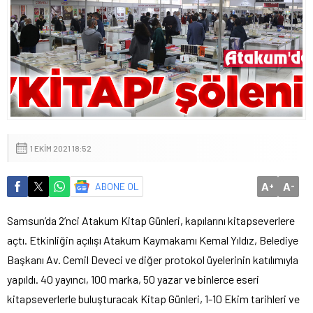
1 EKIM 2021 18:52
A
A
ABONE OL
+
-
Samsun’da 2’nci Atakum Kitap Günleri, kapılarını kitapseverlere
açtı. Etkinliğin açılışı Atakum Kaymakamı Kemal Yıldız, Belediye
Başkanı Av. Cemil Deveci ve diğer protokol üyelerinin katılımıyla
yapıldı. 40 yayıncı, 100 marka, 50 yazar ve binlerce eseri
kitapseverlerle buluşturacak Kitap Günleri, 1-10 Ekim tarihleri ve