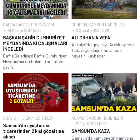
BAFRA HABERLERİ
,
GÜNDEM
GÜNDEM
,
SAMSUN HABERLERİ
19 Kasım 2017 13:28
2 Şubat 2023 13:28
BAŞKAN ŞAHİN CUMHURİYET
ALI ORHAN’A VEFA!
MEYDANINDA Kİ ÇALIŞMALARI
Antalya’da geçen yıl Aralık ayında
İNCELEDİ
tedavi gördüğü hastanede
Bafra Belediyesi Bafra Cumhuriyet
hayatını kaybeden...
Meydanı’nın da bakım, tadilat ve
çevre...
ASAYİŞ
16 Ekim 2019 13:34
ASAYİŞ
,
SAMSUN HABERLERİ
21 Eylül 2021 14:18
Samsun’da uyuşturucu
ticaretinden 2 kişi gözaltına
SAMSUN’DA KAZA
alındı
Samsun'da kamyonetin kamyona