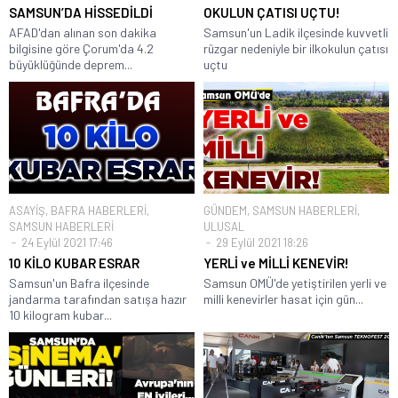
SAMSUN’DA HİSSEDİLDİ
OKULUN ÇATISI UÇTU!
AFAD'dan alınan son dakika
Samsun'un Ladik ilçesinde kuvvetli
bilgisine göre Çorum'da 4.2
rüzgar nedeniyle bir ilkokulun çatısı
büyüklüğünde deprem...
uçtu
ASAYİŞ
,
BAFRA HABERLERİ
,
GÜNDEM
,
SAMSUN HABERLERİ
,
SAMSUN HABERLERİ
ULUSAL
24 Eylül 2021 17:46
29 Eylül 2021 18:26
10 KİLO KUBAR ESRAR
YERLİ ve MİLLİ KENEVİR!
Samsun'un Bafra ilçesinde
Samsun OMÜ'de yetiştirilen yerli ve
jandarma tarafından satışa hazır
milli kenevirler hasat için gün...
10 kilogram kubar...