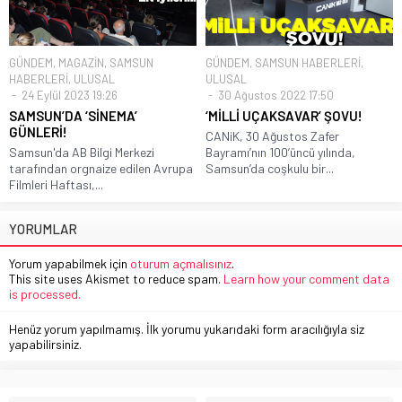
GÜNDEM
,
MAGAZİN
,
SAMSUN
GÜNDEM
,
SAMSUN HABERLERİ
,
HABERLERİ
,
ULUSAL
ULUSAL
24 Eylül 2023 19:26
30 Ağustos 2022 17:50
SAMSUN’DA ‘SİNEMA’
‘MİLLİ UÇAKSAVAR’ ŞOVU!
GÜNLERİ!
CANiK, 30 Ağustos Zafer
Samsun'da AB Bilgi Merkezi
Bayramı’nın 100’üncü yılında,
tarafından orgnaize edilen Avrupa
Samsun’da coşkulu bir...
Filmleri Haftası,...
YORUMLAR
Yorum yapabilmek için
oturum açmalısınız
.
This site uses Akismet to reduce spam.
Learn how your comment data
is processed.
Henüz yorum yapılmamış. İlk yorumu yukarıdaki form aracılığıyla siz
yapabilirsiniz.