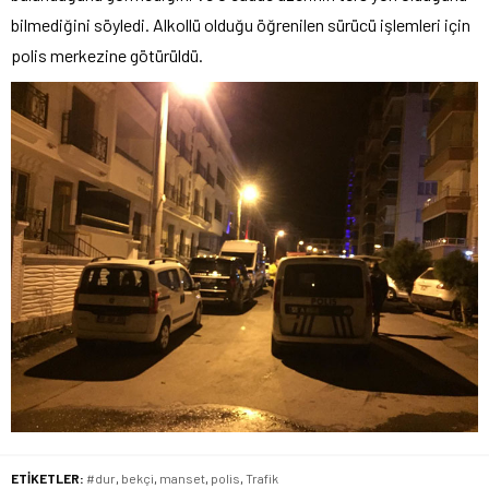
bilmediğini söyledi. Alkollü olduğu öğrenilen sürücü işlemleri için
polis merkezine götürüldü.
ETİKETLER:
#dur
,
bekçi
,
manset
,
polis
,
Trafik