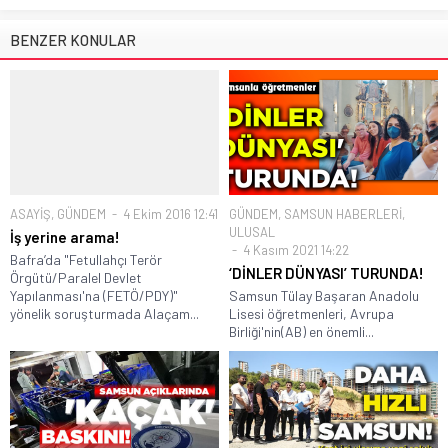
BENZER KONULAR
ASAYİŞ
,
GÜNDEM
4 Ekim 2016 12:41
GÜNDEM
,
SAMSUN HABERLERİ
,
ULUSAL
İş yerine arama!
4 Kasım 2021 14:22
Bafra’da "Fetullahçı Terör
‘DİNLER DÜNYASI’ TURUNDA!
Örgütü/Paralel Devlet
Yapılanması'na (FETÖ/PDY)"
Samsun Tülay Başaran Anadolu
yönelik soruşturmada Alaçam...
Lisesi öğretmenleri, Avrupa
Birliği'nin(AB) en önemli...