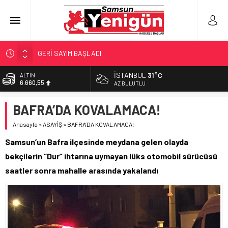
GERİ SAYIM BAŞLADI
SAMSUNSPOR’DA HEDEF 5’İNCİLİK!
İSTANBUL
31°C
ALTIN
6.660,55
‘BAFRA’YA YATIRIM YAPIN!’
AZ BULUTLU
İŞTE FINDIK FİYATI!
BİST
BAFRA’DA KOVALAMACA!
13.779,39
YÖNETİCİ SEÇERKEN YAPILAN EN BÜYÜK HATALAR
Anasayfa
»
ASAYİŞ
»
BAFRA’DA KOVALAMACA!
DOLAR
47,7111
Samsun’un Bafra ilçesinde meydana gelen olayda
EURO
bekçilerin “Dur” ihtarına uymayan lüks otomobil sürücüsü
55,1881
saatler sonra mahalle arasında yakalandı