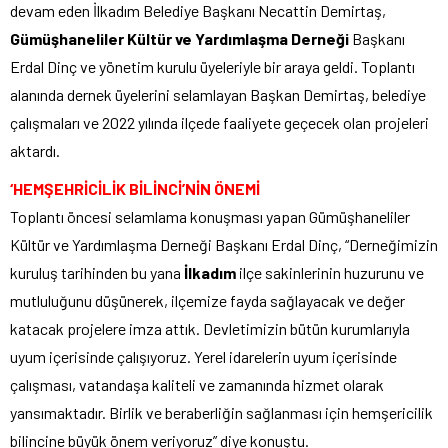
devam eden İlkadım Belediye Başkanı Necattin Demirtaş,
Gümüşhaneliler Kültür ve Yardımlaşma Derneği
Başkanı
Erdal Dinç ve yönetim kurulu üyeleriyle bir araya geldi. Toplantı
alanında dernek üyelerini selamlayan Başkan Demirtaş, belediye
çalışmaları ve 2022 yılında ilçede faaliyete geçecek olan projeleri
aktardı.
‘HEMŞEHRİCİLİK BİLİNCİ’NİN ÖNEMİ
Toplantı öncesi selamlama konuşması yapan Gümüşhaneliler
Kültür ve Yardımlaşma Derneği Başkanı Erdal Dinç, “Derneğimizin
kuruluş tarihinden bu yana
İlkadım
ilçe sakinlerinin huzurunu ve
mutluluğunu düşünerek, ilçemize fayda sağlayacak ve değer
katacak projelere imza attık. Devletimizin bütün kurumlarıyla
uyum içerisinde çalışıyoruz. Yerel idarelerin uyum içerisinde
çalışması, vatandaşa kaliteli ve zamanında hizmet olarak
yansımaktadır. Birlik ve beraberliğin sağlanması için hemşericilik
bilincine büyük önem veriyoruz” diye konuştu.