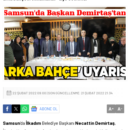
22 ŞUBAT 2022 09:00 | SON GÜNCELLENME: 21 ŞUBAT 2022 21:34
A
A
ABONE OL
+
-
Samsun
‘da
İlkadım
Belediye Başkanı
Necattin Demirtaş
,