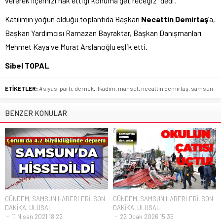
vererek ilçemizi hak ettiği konuma getireceğiz” dedi.
Katılımın yoğun olduğu toplantıda Başkan
Necattin Demirtaş
’a,
Başkan Yardımcısı Ramazan Bayraktar, Başkan Danışmanları
Mehmet Kaya ve Murat Arslanoğlu eşlik etti.
Sibel TOPAL
ETİKETLER:
#siyasi parti
,
dernek
,
ilkadım
,
manset
,
necattin demirtaş
,
samsun
BENZER KONULAR
GÜNDEM
,
SAMSUN HABERLERİ
,
SON
GÜNDEM
,
SAMSUN HABERLERİ
,
SON
DAKİKA
,
ULUSAL
DAKİKA
,
ULUSAL
11 Nisan 2021 18:22
22 Ocak 2026 15:35