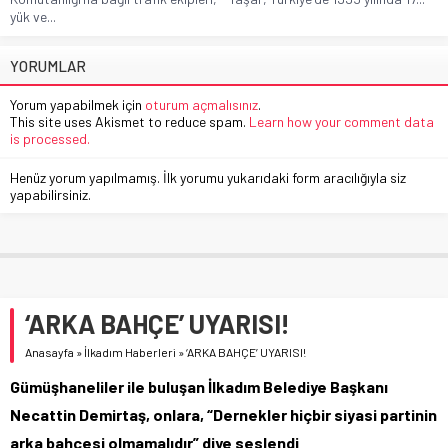
yük ve...
YORUMLAR
Yorum yapabilmek için
oturum açmalısınız
.
This site uses Akismet to reduce spam.
Learn how your comment data
is processed.
Henüz yorum yapılmamış. İlk yorumu yukarıdaki form aracılığıyla siz
yapabilirsiniz.
‘ARKA BAHÇE’ UYARISI!
Anasayfa
»
İlkadım Haberleri
»
‘ARKA BAHÇE’ UYARISI!
Gümüşhaneliler ile buluşan İlkadım Belediye Başkanı
Necattin Demirtaş, onlara, “Dernekler hiçbir siyasi partinin
arka bahçesi olmamalıdır” diye seslendi