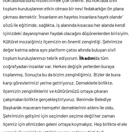
noktasında bunu hissettirmek çok önemli. Bu noktada sivil
toplum kuruluşlarının etkin olması bir nevi fedakarlığın ön plana
çıkması demektir. ‘İnsanların en hayırlısı insanlara hayırlı olandır’
sözü ile eğitimde, sağlıkta, iş alanında kısacası her alanda kendi
içinizdeki dayanışmanın faydalı olacağını düşünenlerden birisiyim.
Kültürel mozaiğimiz ilçemizin en önemli zenginliği. Şehrimize
değer katma adına aynı platform çatısı altında buluşan sivil
toplum kuruluşlarımızı tebrik ediyorum.
İlkadım
’da tüm
coğrafyadan insanlar var. Herkes değişik yerlerden buraya
toplanmış. Sonuçta bu da bizim zenginliğimiz. Bizler de buna
karşı görevlerimizi yerine getiriyoruz. Derneklerle birlikte,
ilçemizin zenginliklerini ve kültürümüzü ortaya çıkaran
çalışmaları birlikte gerçekleştiriyoruz. Benimde Belediye
Başkanlık maceram hemşehri derneklerinin atılımı ile oldu.
Şehrimizin gelişimi için seçimden seçime değil her zaman
ilçemiz için elimizden geleni ortaya koymalıyız. Hep birlikte el ele