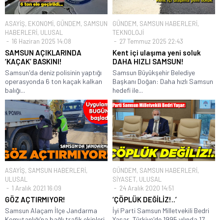
ASAYİŞ
,
EKONOMİ
,
GÜNDEM
,
SAMSUN
GÜNDEM
,
SAMSUN HABERLERİ
,
HABERLERİ
,
ULUSAL
TEKNOLOJİ
16 Haziran 2025 14:08
27 Temmuz 2025 22:43
SAMSUN AÇIKLARINDA
Kent içi ulaşıma yeni soluk
‘KAÇAK’ BASKINI!
DAHA HIZLI SAMSUN!
Samsun'da deniz polisinin yaptığı
Samsun Büyükşehir Belediye
operasyonda 6 ton kaçak kalkan
Başkanı Doğan: Daha hızlı Samsun
balığı...
hedefi ile...
ASAYİŞ
,
SAMSUN HABERLERİ
,
GÜNDEM
,
SAMSUN HABERLERİ
,
ULUSAL
SİYASET
,
ULUSAL
1 Aralık 2021 16:09
24 Aralık 2020 14:51
GÖZ AÇTIRMIYOR!
‘ÇÖPLÜK DEĞİLİZ!..’
Samsun Alaçam İlçe Jandarma
İyi Parti Samsun Milletvekili Bedri
Komutanlığı’na bağlı trafik ekipleri,
Yaşar, Türkiye'de 1995 yılında 17...