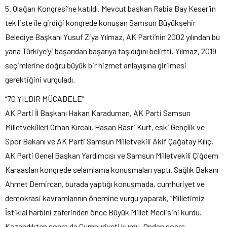
5. Olağan Kongresi’ne katıldı. Mevcut başkan Rabia Bay Keser’in
tek liste ile girdiği kongrede konuşan Samsun Büyükşehir
Belediye Başkanı Yusuf Ziya Yılmaz, AK Parti’nin 2002 yılından bu
yana Türkiye’yi başarıdan başarıya taşıdığını belirtti. Yılmaz, 2019
seçimlerine doğru büyük bir hizmet anlayışına girilmesi
gerektiğini vurguladı.
“70 YILDIR MÜCADELE”
AK Parti İl Başkanı Hakan Karaduman, AK Parti Samsun
Milletvekilleri Orhan Kırcalı, Hasan Basri Kurt, eski Gençlik ve
Spor Bakanı ve AK Parti Samsun Milletvekili Akif Çağatay Kılıç,
AK Parti Genel Başkan Yardımcısı ve Samsun Milletvekili Çiğdem
Karaaslan kongrede selamlama konuşmaları yaptı. Sağlık Bakanı
Ahmet Demircan, burada yaptığı konuşmada, cumhuriyet ve
demokrasi kavramlarının önemine vurgu yaparak, “Milletimiz
İstiklal harbini zaferinden önce Büyük Millet Meclisini kurdu.
Kazandıktan sonra da Cumhuriyeti kurdu. Ondan sonra