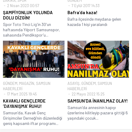
DAKİKA
,
SPOR
GÜNDEM
2 Nisan 2023 00:57
7 Eylül 2017 14:33
ŞAMPİYONLUK YOLUNDA
Bafra’da kaza!
DOLU DİZGİN!
Bafra ilçesinde meydana gelen
Spor Toto 1'inci Lig'in 30'un
kazada 1 kişi yaralandı
haftasında Yılport Samsunspor,
sahasında Pendikspor’u...
GÜNDEM
,
MAGAZİN
,
SAMSUN
ASAYİŞ
,
GÜNDEM
,
SAMSUN
HABERLERİ
HABERLERİ
17 Mart 2025 19:45
22 Mayıs 2022 15:25
KAVAKLI GENÇLERDE
SAMSUN’DA İNANILMAZ OLAY!
‘DAYANIŞMA’ RUHU!
Samsun'da annesinin kapıyı
Samsun'da, Kavak Genç
üzerlerine kilitleyip pazara gittiği 6
Girişimciler Derneği’nin düzenlediği
yaşındaki çocuk...
geniş kapsamlı iftar programı...