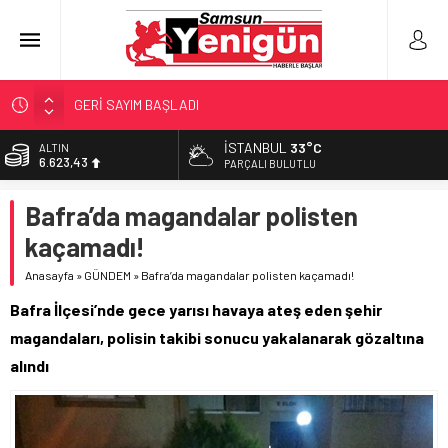
GERİ SAYIM BAŞLADI
SAMSUNSPOR’DA HEDEF 5’İNCİLİK!
İSTANBUL
33°C
ALTIN
6.623,43
‘BAFRA’YA YATIRIM YAPIN!’
PARÇALI BULUTLU
İŞTE FINDIK FİYATI!
BİST
Bafra’da magandalar polisten
13.785,25
YÖNETİCİ SEÇERKEN YAPILAN EN BÜYÜK HATALAR
kaçamadı!
DOLAR
47,7048
Anasayfa
»
GÜNDEM
»
Bafra’da magandalar polisten kaçamadı!
EURO
Bafra İlçesi’nde gece yarısı havaya ateş eden şehir
55,0748
magandaları, polisin takibi sonucu yakalanarak gözaltına
alındı