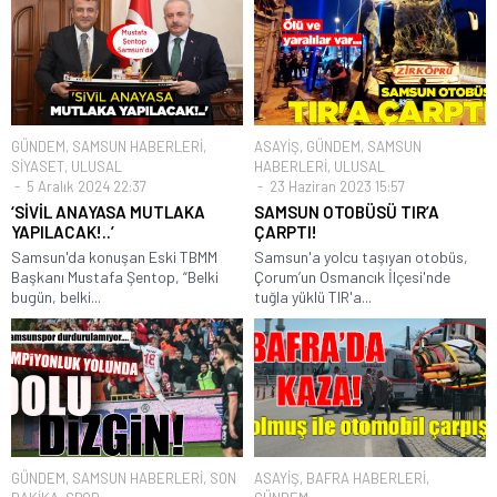
GÜNDEM
,
SAMSUN HABERLERİ
,
ASAYİŞ
,
GÜNDEM
,
SAMSUN
SİYASET
,
ULUSAL
HABERLERİ
,
ULUSAL
5 Aralık 2024 22:37
23 Haziran 2023 15:57
‘SİVİL ANAYASA MUTLAKA
SAMSUN OTOBÜSÜ TIR’A
YAPILACAK!..’
ÇARPTI!
Samsun'da konuşan Eski TBMM
Samsun'a yolcu taşıyan otobüs,
Başkanı Mustafa Şentop, “Belki
Çorum’un Osmancık İlçesi'nde
bugün, belki...
tuğla yüklü TIR'a...
GÜNDEM
,
SAMSUN HABERLERİ
,
SON
ASAYİŞ
,
BAFRA HABERLERİ
,