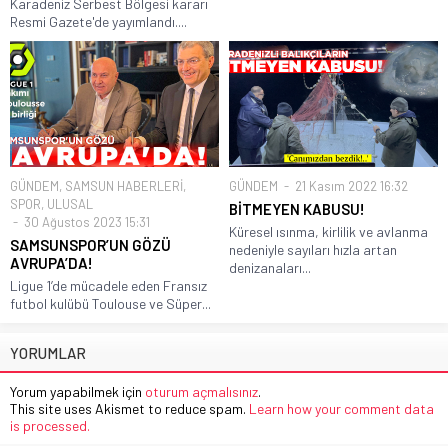
Karadeniz Serbest Bölgesi kararı
Resmi Gazete'de yayımlandı....
GÜNDEM
,
SAMSUN HABERLERİ
,
GÜNDEM
21 Kasım 2022 16:32
SPOR
,
ULUSAL
BİTMEYEN KABUSU!
30 Ağustos 2023 15:31
Küresel ısınma, kirlilik ve avlanma
SAMSUNSPOR’UN GÖZÜ
nedeniyle sayıları hızla artan
AVRUPA’DA!
denizanaları...
Ligue 1’de mücadele eden Fransız
futbol kulübü Toulouse ve Süper...
YORUMLAR
Yorum yapabilmek için
oturum açmalısınız
.
This site uses Akismet to reduce spam.
Learn how your comment data
is processed.