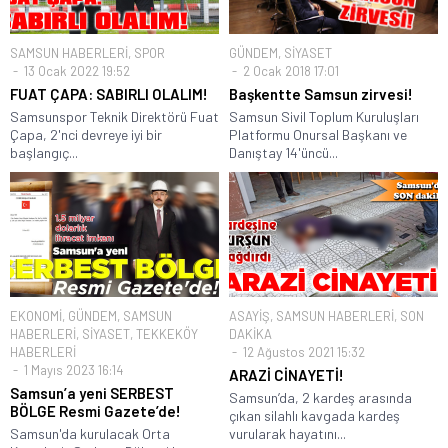
SAMSUN HABERLERİ
,
SPOR
GÜNDEM
,
SİYASET
13 Ocak 2022 19:52
2 Ocak 2018 17:01
FUAT ÇAPA: SABIRLI OLALIM!
Başkentte Samsun zirvesi!
Samsunspor Teknik Direktörü Fuat
Samsun Sivil Toplum Kuruluşları
Çapa, 2'nci devreye iyi bir
Platformu Onursal Başkanı ve
başlangıç...
Danıştay 14'üncü...
EKONOMİ
,
GÜNDEM
,
SAMSUN
ASAYİŞ
,
SAMSUN HABERLERİ
,
SON
HABERLERİ
,
SİYASET
,
TEKKEKÖY
DAKİKA
HABERLERİ
12 Ağustos 2021 15:32
1 Mayıs 2023 16:14
ARAZİ CİNAYETİ!
Samsun’a yeni SERBEST
Samsun’da, 2 kardeş arasında
BÖLGE Resmi Gazete’de!
çıkan silahlı kavgada kardeş
Samsun'da kurulacak Orta
vurularak hayatını...