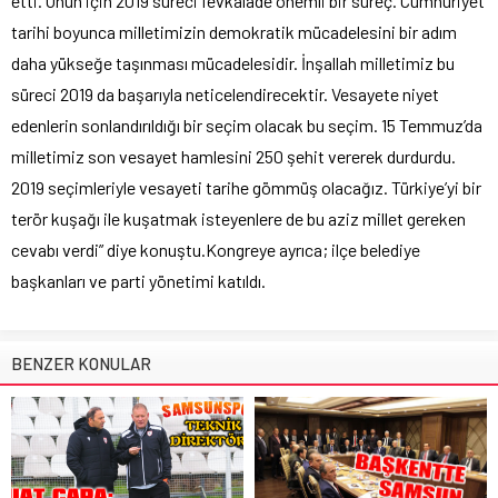
etti. Onun için 2019 süreci fevkalade önemli bir süreç. Cumhuriyet
tarihi boyunca milletimizin demokratik mücadelesini bir adım
daha yükseğe taşınması mücadelesidir. İnşallah milletimiz bu
süreci 2019 da başarıyla neticelendirecektir. Vesayete niyet
edenlerin sonlandırıldığı bir seçim olacak bu seçim. 15 Temmuz’da
milletimiz son vesayet hamlesini 250 şehit vererek durdurdu.
2019 seçimleriyle vesayeti tarihe gömmüş olacağız. Türkiye’yi bir
terör kuşağı ile kuşatmak isteyenlere de bu aziz millet gereken
cevabı verdi” diye konuştu.Kongreye ayrıca; ilçe belediye
başkanları ve parti yönetimi katıldı.
BENZER KONULAR