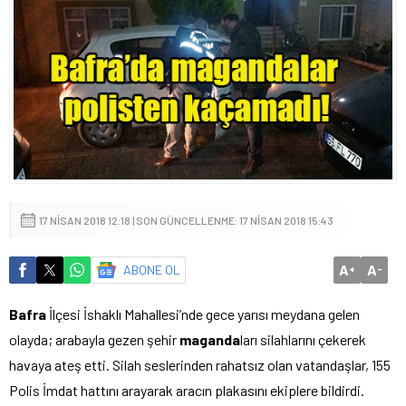
17 NISAN 2018 12:18 | SON GÜNCELLENME: 17 NISAN 2018 15:43
A
A
ABONE OL
+
-
Bafra
İlçesi İshaklı Mahallesi’nde gece yarısı meydana gelen
olayda; arabayla gezen şehir
maganda
ları silahlarını çekerek
havaya ateş etti. Silah seslerinden rahatsız olan vatandaşlar, 155
Polis İmdat hattını arayarak aracın plakasını ekiplere bildirdi.