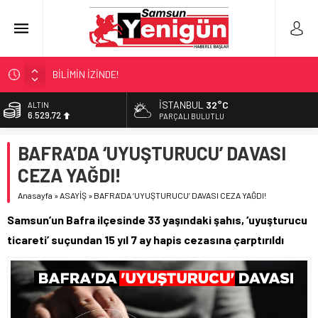
BİLİMİN İZİNDE!
TIR’A ‘ZEHİR’ BASKINI!
İSTANBUL
32°C
ALTIN
6.529,72
FECİ SON!
PARÇALI BULUTLU
UÇURUMDA CAN PAZARI!
BİST
BAFRA’DA ‘UYUŞTURUCU’ DAVASI
13.703,13
SAMSUN YANACAK!
CEZA YAĞDI!
DOLAR
47,5844
Anasayfa
»
ASAYİŞ
»
BAFRA’DA ‘UYUŞTURUCU’ DAVASI CEZA YAĞDI!
EURO
Samsun’un Bafra ilçesinde 33 yaşındaki şahıs, ‘uyuşturucu
55,1152
ticareti’ suçundan 15 yıl 7 ay hapis cezasına çarptırıldı