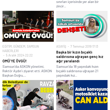
sınırları içerisinde yer alan bir
zincir...
EĞİTİM
,
GÜNDEM
,
SAMSUN
ASAYİŞ
7 Temmuz 2019 17:13
HABERLERİ
Başka bir kızın bıçaklı
5 Aralık 2024 22:22
saldırısına uğrayan genç kız
OMÜ’YE ÖVGÜ!
ağır yaralandı
Samsun'da ASKON yönetimi,
Samsun'da 18 yaşındaki kızın
Rektör Aydın'ı ziyaret etti. ASKON
bıçaklı saldırısına uğrayan 21
Başkan Doğru,...
yaşındaki kız...