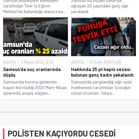
Samsun Büyükşehir Belediyesi
Samsun'da bıçaklı saldırıya
tarafından Türk-İş Eğitim
uğrayan 20 yaşındaki genç ağır
Merkezi'nin bulunduğu alana inşa...
yaralandı
ASAYİŞ
3 Mayıs 2020 12:13
ASAYİŞ
31 Ocak 2019 14:28
Samsun’da suç oranlarında
Hakkında 25 yıl hapis cezası
düşüş
bulunan genç kadın yakalandı
Samsun'da korona günlerinin
Samsun’da yargılandığı ağır ceza
hayatı kısıtladığı 2020 Mart-Nisan
mahkemesi tarafından “çocuğun
aylarında asayiş olayları...
cinsel istismarı, fuhşa...
POLİSTEN KAÇIYORDU CESEDİ