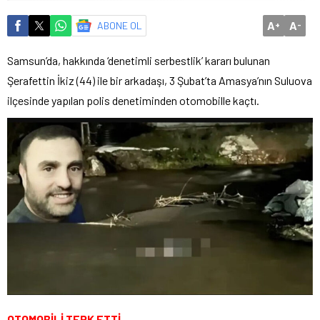
A
A
ABONE OL
+
-
Samsun’da, hakkında ‘denetimli serbestlik’ kararı bulunan
Şerafettin İkiz (44) ile bir arkadaşı, 3 Şubat’ta Amasya’nın Suluova
ilçesinde yapılan polis denetiminden otomobille kaçtı.
OTOMOBİLİ TERK ETTİ