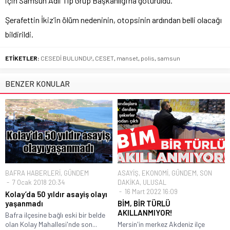
için Samsun Adli Tıp Grup Başkanlığı’na götürüldü.
Şerafettin İkiz’in ölüm nedeninin, otopsinin ardından belli olacağı
bildirildi.
ETİKETLER:
CESEDİ BULUNDU!
,
CESET
,
manset
,
polis
,
samsun
BENZER KONULAR
BAFRA HABERLERİ
,
GÜNDEM
ASAYİŞ
,
EKONOMİ
,
GÜNDEM
,
SON
7 Ocak 2018 20:34
DAKİKA
,
ULUSAL
16 Mart 2022 16:09
Kolay’da 50 yıldır asayiş olayı
yaşanmadı
BİM, BİR TÜRLÜ
AKILLANMIYOR!
Bafra ilçesine bağlı eski bir belde
olan Kolay Mahallesi'nde son...
Mersin'in merkez Akdeniz ilçe