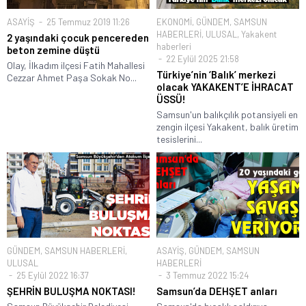
ASAYİŞ
25 Temmuz 2019 11:26
EKONOMİ
,
GÜNDEM
,
SAMSUN
HABERLERİ
,
ULUSAL
,
Yakakent
2 yaşındaki çocuk pencereden
haberleri
beton zemine düştü
22 Eylül 2025 21:58
Olay, İlkadım ilçesi Fatih Mahallesi
Türkiye’nin ‘Balık’ merkezi
Cezzar Ahmet Paşa Sokak No...
olacak YAKAKENT’E İHRACAT
ÜSSÜ!
Samsun'un balıkçılık potansiyeli en
zengin ilçesi Yakakent, balık üretim
tesislerini...
GÜNDEM
,
SAMSUN HABERLERİ
,
ASAYİŞ
,
GÜNDEM
,
SAMSUN
ULUSAL
HABERLERİ
25 Eylül 2022 16:37
3 Temmuz 2022 15:24
ŞEHRİN BULUŞMA NOKTASI!
Samsun’da DEHŞET anları