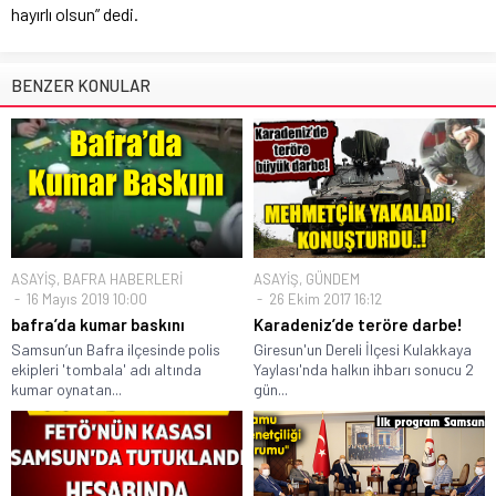
hayırlı olsun” dedi.
BENZER KONULAR
ASAYİŞ
,
BAFRA HABERLERİ
ASAYİŞ
,
GÜNDEM
16 Mayıs 2019 10:00
26 Ekim 2017 16:12
bafra’da kumar baskını
Karadeniz’de teröre darbe!
Samsun’un Bafra ilçesinde polis
Giresun'un Dereli İlçesi Kulakkaya
ekipleri 'tombala' adı altında
Yaylası'nda halkın ihbarı sonucu 2
kumar oynatan...
gün...