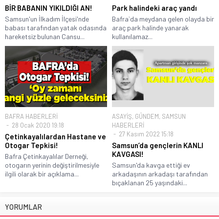
BİR BABANIN YIKILDIĞI AN!
Park halindeki araç yandı
Samsun'un İlkadım İlçesi'nde
Bafra`da meydana gelen olayda bir
babası tarafından yatak odasında
araç park halinde yanarak
hareketsiz bulunan Cansu...
kullanılamaz...
BAFRA HABERLERİ
ASAYİŞ
,
GÜNDEM
,
SAMSUN
28 Ocak 2020 19:18
HABERLERİ
27 Kasım 2022 15:18
Çetinkayalılardan Hastane ve
Otogar Tepkisi!
Samsun’da gençlerin KANLI
KAVGASI!
Bafra Çetinkayalılar Derneği,
otogarın yerinin değiştirilmesiyle
Samsun'da kavga ettiği ev
ilgili olarak bir açıklama...
arkadaşının arkadaşı tarafından
bıçaklanan 25 yaşındaki...
YORUMLAR