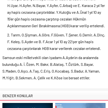
H.Uyar, H.Ayfer, N.Bayar, Y.Ayfer, C.Arbağ ve E. Karaca 2 yıl 1’er
ay hapis cezasına çarptırıldılar. Y.Kuloğlu ve A.Ünal 1 yıl 10 ay
15’er gün hapis cezasına çarptırıp cezaları Hükmün
Açıklanmasının Geri Bırakılmasına (HGB) karar verilip ertelendi.
Tarım, O.Şişman, A.Göre, F.Güven, T.Şener, G.Demir, A.Dinç,
F. Keleş, S.Aydın ve B. F.Acar 1 yıl 10 ay 22’şer gün hapis
cezasına çarptırılarak HGB karar verilerek cezaları ertelendi.
Samsun eski milletvekili olan işadamı A.Aydın’ın da aralarında
bulunduğu A. İ. Özen, M. Bakır, B.Alataş, T.Öztürk, S.Bayar,
S.Maden, O.Aşcı, A.Taş, C.Eriş, O.Kocabaş, S.Badur, A.Yaman,
M.Yiğit, B.Sekmen, A. Çelik ve K.Köse ise beraat ettiler.
BENZER KONULAR