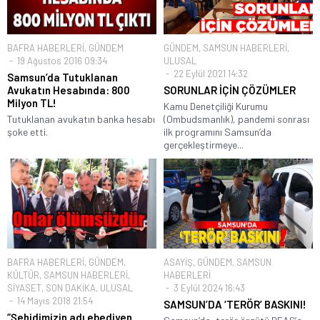
BAFRA HABERLERİ
,
GÜNDEM
GÜNDEM
,
SAMSUN HABERLERİ
,
19 Ağustos 2016 09:34
ULUSAL
22 Eylül 2021 14:32
Samsun’da Tutuklanan
Avukatın Hesabında: 800
SORUNLAR İÇİN ÇÖZÜMLER
Milyon TL!
Kamu Denetçiliği Kurumu
Tutuklanan avukatın banka hesabı
(Ombudsmanlık), pandemi sonrası
şoke etti.
ilk programını Samsun’da
gerçekleştirmeye...
BAFRA HABERLERİ
,
GÜNDEM
,
ASAYİŞ
,
GÜNDEM
,
SAMSUN
KÜLTÜR
,
SAMSUN HABERLERİ
,
HABERLERİ
SİYASET
,
SON DAKİKA
,
ULUSAL
3 Eylül 2024 16:43
14 Mayıs 2018 21:54
SAMSUN’DA ‘TERÖR’ BASKINI!
“Şehidimizin adı ebediyen