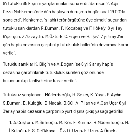
9’i tutuklu 65 kişinin yargılanmaları sona erdi. Samsun 2. Ağır
Ceza Mahkemesinde dün başlayan duruşma bugün saat 19.00’da
sona erdi. Mahkeme, “silahlı terör örgütüne üye olmak” suçundan
tutuklu sanıklardan R.Duman, F. Kocabaş ve F.Höke’yi 8 yıl 1 ay
6’şar gün, Z.Yazaydın, M.Öztürk, C.Ergen ve H. Işık’ı 7 yıl 5 ay 3’er
gün hapis cezasına çarptırılıp tutukluluk hallerinin devamına karar
verildi.
Tutuklu sanıklar K. Bilgin ve A.Doğan ise 6 yıl 9’ar ay hapis
cezasına çarptırılarak tutukluluk süreleri göz önünde
bulundurulup tahliyelerine karar verildi.
Tutuksuz yargılanan İ.Müderrisoğlu, H. Sezer, K. Yaşa, E.Aydın,
S.Duman, E. Kuloğlu, D.Nacak, B.Gül, A. Pilan ve A.Can Uçar 6 yıl
3’er ay hapis cezasına çarptırılıp yurt dışına çıkış yasağı getirildi.
A.Coştum, M.Şirinoğlu, M. Kör, F. Kurnaz, B.Müderrisoğlu, H.
İ.Kuloğlu, E.S. Çelikkaya, İ.Öz, D. Uzun, E.Uzun, A.Örnek,