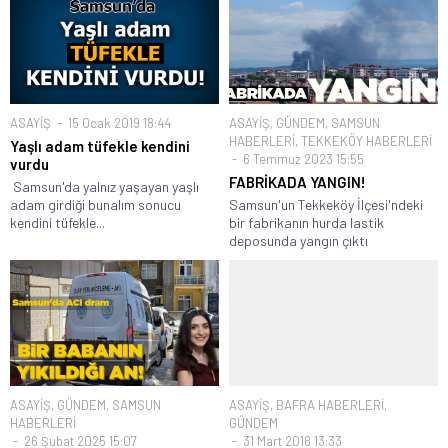
ASAYİŞ
15 Ocak 2019 18:44
ASAYİŞ
,
GÜNDEM
,
SAMSUN
HABERLERİ
,
TEKKEKÖY HABERLERİ
Yaşlı adam tüfekle kendini
6 Temmuz 2023 15:55
vurdu
FABRİKADA YANGIN!
Samsun'da yalnız yaşayan yaşlı
adam girdiği bunalım sonucu
Samsun'un Tekkeköy İlçesi'ndeki
kendini tüfekle...
bir fabrikanın hurda lastik
deposunda yangın çıktı
ASAYİŞ
,
GÜNDEM
,
SAMSUN
ASAYİŞ
,
BAFRA HABERLERİ
,
HABERLERİ
GÜNDEM
26 Şubat 2025 15:07
31 Mart 2016 13:33