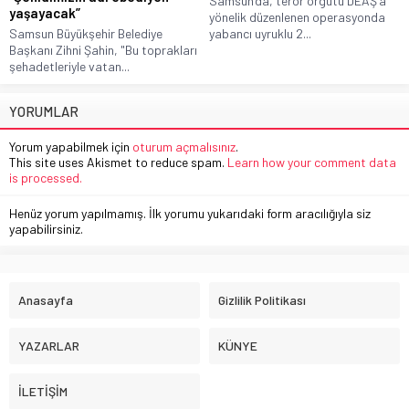
Samsun’da, terör örgütü DEAŞ’a
yaşayacak”
yönelik düzenlenen operasyonda
Samsun Büyükşehir Belediye
yabancı uyruklu 2...
Başkanı Zihni Şahin, "Bu toprakları
şehadetleriyle vatan...
YORUMLAR
Yorum yapabilmek için
oturum açmalısınız
.
This site uses Akismet to reduce spam.
Learn how your comment data
is processed.
Henüz yorum yapılmamış. İlk yorumu yukarıdaki form aracılığıyla siz
yapabilirsiniz.
Anasayfa
Gizlilik Politikası
YAZARLAR
KÜNYE
İLETİŞİM