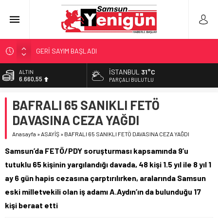
GERİ SAYIM BAŞLADI
SAMSUNSPOR’DA HEDEF 5’İNCİLİK!
İSTANBUL
31°C
ALTIN
6.660,55
‘BAFRA’YA YATIRIM YAPIN!’
PARÇALI BULUTLU
İŞTE FINDIK FİYATI!
BİST
BAFRALI 65 SANIKLI FETÖ
13.779,39
YÖNETİCİ SEÇERKEN YAPILAN EN BÜYÜK HATALAR
DAVASINA CEZA YAĞDI
DOLAR
47,7111
Anasayfa
»
ASAYİŞ
»
BAFRALI 65 SANIKLI FETÖ DAVASINA CEZA YAĞDI
EURO
Samsun’da FETÖ/PDY soruşturması kapsamında 9’u
55,1881
tutuklu 65 kişinin yargılandığı davada, 48 kişi 1.5 yıl ile 8 yıl 1
ay 6 gün hapis cezasına çarptırılırken, aralarında Samsun
eski milletvekili olan iş adamı A.Aydın’ın da bulunduğu 17
kişi beraat etti