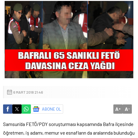
6 MART 2018 21:46
A
A
ABONE OL
+
-
Samsun’da FETÖ/PDY soruşturması kapsamında Bafra ilçesinde
öğretmen, iş adamı, memur ve esnafların da aralarında bulunduğu