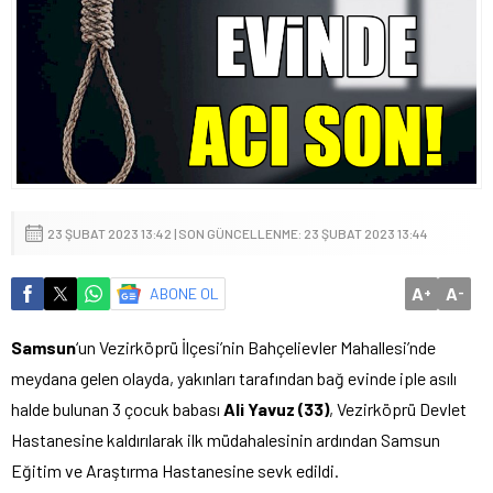
23 ŞUBAT 2023 13:42 | SON GÜNCELLENME: 23 ŞUBAT 2023 13:44
A
A
ABONE OL
+
-
Samsun
‘un Vezirköprü İlçesi’nin Bahçelievler Mahallesi’nde
meydana gelen olayda, yakınları tarafından bağ evinde iple asılı
halde bulunan 3 çocuk babası
Ali Yavuz (33)
, Vezirköprü Devlet
Hastanesine kaldırılarak ilk müdahalesinin ardından Samsun
Eğitim ve Araştırma Hastanesine sevk edildi.