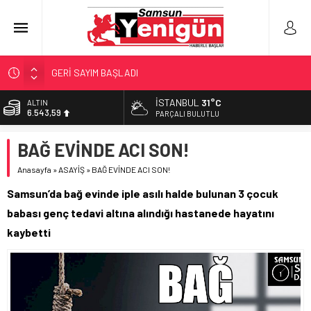
GERİ SAYIM BAŞLADI
SAMSUNSPOR’DA HEDEF 5’İNCİLİK!
İSTANBUL
31°C
ALTIN
6.543,59
‘BAFRA’YA YATIRIM YAPIN!’
PARÇALI BULUTLU
İŞTE FINDIK FİYATI!
BİST
BAĞ EVİNDE ACI SON!
13.798,82
YÖNETİCİ SEÇERKEN YAPILAN EN BÜYÜK HATALAR
Anasayfa
»
ASAYİŞ
»
BAĞ EVİNDE ACI SON!
DOLAR
47,7010
Samsun’da bağ evinde iple asılı halde bulunan 3 çocuk
EURO
babası genç tedavi altına alındığı hastanede hayatını
55,0063
kaybetti