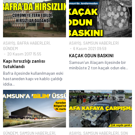
ASAYİŞ
,
BAFRA HABERLERİ
,
ASAYİŞ
,
SAMSUN HABERLERİ
GÜNDEM
6 Kasım 2021 09:59
20 Kasım 2017 15:55
KAÇAK ODUN BASKINI
Kapı hırsızlığı zanlısı
Samsun'un Alaçam ilçesinde bir
tutuklandı
minibüste 2 ton kaçak odun ele...
Bafra ilçesinde kullanılmayan eski
hastaneden kapı ve kablo çaldığı
iddia...
GÜNDEM
,
SAMSUN HABERLERİ
,
ASAYİŞ
,
SAMSUN HABERLERİ
,
SON