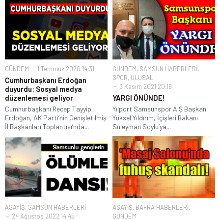
GÜNDEM
1 Temmuz 2020 14:31
GÜNDEM
,
SAMSUN HABERLERİ
,
SPOR
,
ULUSAL
Cumhurbaşkanı Erdoğan
3 Kasım 2021 20:18
duyurdu: Sosyal medya
düzenlemesi geliyor
YARGI ÖNÜNDE!
Cumhurbaşkanı Recep Tayyip
Yılport Samsunspor A.Ş Başkanı
Erdoğan, AK Parti’nin Genişletilmiş
Yüksel Yıldırım, İçişleri Bakanı
İl Başkanları Toplantısı’nda...
Süleyman Soylu’ya...
ASAYİŞ
,
SAMSUN HABERLERİ
ASAYİŞ
,
BAFRA HABERLERİ
,
24 Ağustos 2022 14:45
GÜNDEM