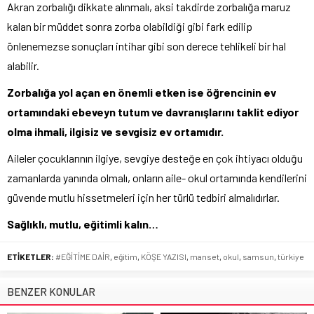
Akran zorbalığı dikkate alınmalı, aksi takdirde zorbalığa maruz
kalan bir müddet sonra zorba olabildiği gibi fark edilip
önlenemezse sonuçları intihar gibi son derece tehlikeli bir hal
alabilir.
Zorbalığa yol açan en önemli etken ise öğrencinin ev
ortamındaki ebeveyn tutum ve davranışlarını taklit ediyor
olma ihmali, ilgisiz ve sevgisiz ev ortamıdır.
Aileler çocuklarının ilgiye, sevgiye desteğe en çok ihtiyacı olduğu
zamanlarda yanında olmalı, onların aile- okul ortamında kendilerini
güvende mutlu hissetmeleri için her türlü tedbiri almalıdırlar.
Sağlıklı, mutlu, eğitimli kalın…
ETİKETLER:
#EĞİTİME DAİR
,
eğitim
,
KÖŞE YAZISI
,
manset
,
okul
,
samsun
,
türkiye
BENZER KONULAR