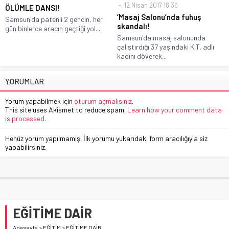
12 Nisan 2017 18:36
ÖLÜMLE DANSI!
‘Masaj Salonu’nda fuhuş
Samsun'da patenli 2 gencin, her
skandalı!
gün binlerce aracın geçtiği yol...
Samsun'da masaj salonunda
çalıştırdığı 37 yaşındaki K.T. adlı
kadını döverek...
YORUMLAR
Yorum yapabilmek için
oturum açmalısınız
.
This site uses Akismet to reduce spam.
Learn how your comment data
is processed.
Henüz yorum yapılmamış. İlk yorumu yukarıdaki form aracılığıyla siz
yapabilirsiniz.
EĞİTİME DAİR
Anasayfa
»
EĞİTİM
»
EĞİTİME DAİR