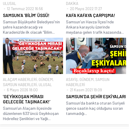
ULUSAL
DAKİKA
12 Temmuz 2022 16:56
20 Mayıs 2022 17:27
SAMSUN’A ‘BİLİM’ ÜSSÜ!
KAFA KAFAYA ÇARPIŞMA!
Samsun Büyükşehir Belediyesi'nin
Samsun'un Havza İlçesi'nde
şehre kazandıracağı ve
Ankara karayolu üzerinde
Karadeniz’de ilk olacak “Bilim...
meydana gelen trafik kazasında...
ALAÇAM HABERLERİ
,
GÜNDEM
,
ASAYİŞ
,
GÜNDEM
,
SAMSUN
SAMSUN HABERLERİ
,
ULUSAL
HABERLERİ
6 Mayıs 2026 18:00
21 Kasım 2021 19:09
‘GEYİKKOŞAN MİRASI
SAMSUN’DA ŞEHİR EŞKİYALARI
GELECEĞE TAŞINACAK!’
Samsun'da bankta oturan Suriyeli
Samsun’un Alaçam ilçesinde
gence saatin kaç olduğunu soran
düzenlenen 633'üncü Geyikkoşan
tanımadığı...
Hıdırellez Şenlikleri ve Yağlı...