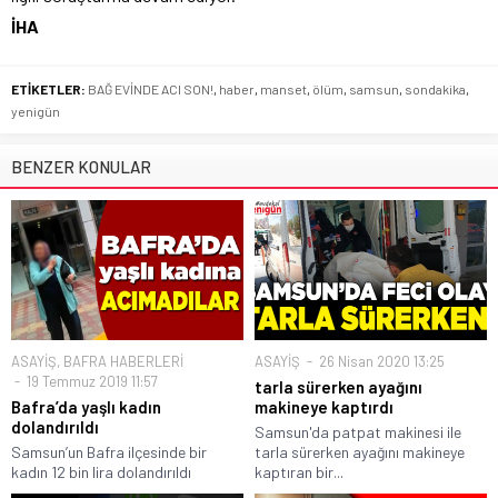
İHA
ETİKETLER:
BAĞ EVİNDE ACI SON!
,
haber
,
manset
,
ölüm
,
samsun
,
sondakika
,
yenigün
BENZER KONULAR
ASAYİŞ
,
BAFRA HABERLERİ
ASAYİŞ
26 Nisan 2020 13:25
19 Temmuz 2019 11:57
tarla sürerken ayağını
Bafra’da yaşlı kadın
makineye kaptırdı
dolandırıldı
Samsun'da patpat makinesi ile
Samsun’un Bafra ilçesinde bir
tarla sürerken ayağını makineye
kadın 12 bin lira dolandırıldı
kaptıran bir...