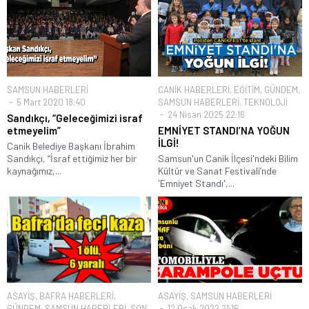
SAMSUN HABERLERİ
CANİK HABERLERİ
,
EĞİTİM
,
GÜNDEM
,
5 Mart 2020 18:40
SAMSUN HABERLERİ
,
TEKNOLOJİ
24 Nisan 2025 22:16
Sandıkçı, “Geleceğimizi israf
etmeyelim”
EMNİYET STANDI’NA YOĞUN
İLGİ!
Canik Belediye Başkanı İbrahim
Sandıkçı, “İsraf ettiğimiz her bir
Samsun'un Canik İlçesi'ndeki Bilim
kaynağımız,...
Kültür ve Sanat Festivali’nde
'Emniyet Standı',...
ASAYİŞ
,
BAFRA HABERLERİ
,
ASAYİŞ
,
SAMSUN HABERLERİ
GÜNDEM
,
SAMSUN HABERLERİ
,
SON
12 Ocak 2022 21:16