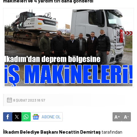
makineleri ve 4 yardım tırı daha gönderdi
8 ŞUBAT 2023 18:57
A
A
ABONE OL
+
-
İlkadım Belediye Başkanı Necattin Demirtaş
tarafından