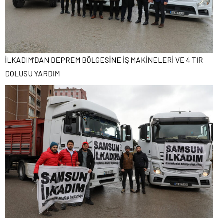
İLKADIM’DAN DEPREM BÖLGESİNE İŞ MAKİNELERİ VE 4 TIR
DOLUSU YARDIM