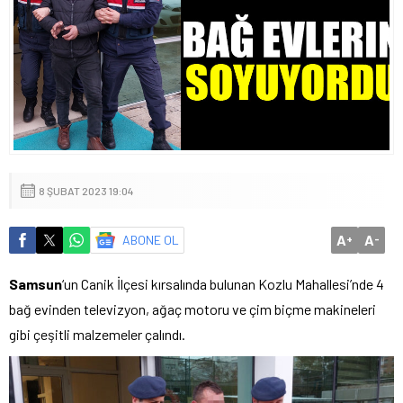
8 ŞUBAT 2023 19:04
A
A
ABONE OL
+
-
Samsun
‘un Canik İlçesi kırsalında bulunan Kozlu Mahallesi’nde 4
bağ evinden televizyon, ağaç motoru ve çim biçme makineleri
gibi çeşitli malzemeler çalındı.