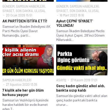
GÜNDEM
,
SAMSUN HABERLERİ
,
GÜNDEM
,
SAMSUN HABERLERİ
,
SİYASET
,
SON DAKİKA
,
ULUSAL
SİYASET
,
SON DAKİKA
,
ULUSAL
20 Ocak 2026 15:51
16 Mart 2023 18:16
AK PARTİ’DEN İSTİFA ETTİ!
Aykut ÇEPNİ ‘SİYASET’
YOLUNDA!
Samsun'un İlkadım Belediyesi AK
Parti Meclis Üyesi Davut
Samsun İlkadım Belediyesi Meclis
Numanoğlu, parti...
Üyesi Aykut Çepni, 28'inci Dönem
Milletvekili...
SAMSUN HABERLERİ
ASAYİŞ
27 Kasım 2019 17:01
27 Ağustos 2020 13:35
Genç kadın gündüz alkol aldı,
7 kişilik aile her gün ölüm
bankta sızıp kaldı
korkusu yaşıyor
Samsun'da gündüz vakti alkol alan
Samsun'un Vezirköprü ilçesinde
genç kadın parktaki bankta
harabe haldeki bir evde ikamet
oturur...
eden 7...