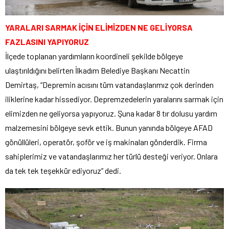
YARALARI SARMAK İÇİN ELİMİZDEN NE GELİYORSA
FAZLASINI YAPIYORUZ
İlçede toplanan yardımların koordineli şekilde bölgeye
ulaştırıldığını belirten İlkadım Belediye Başkanı Necattin
Demirtaş, “Depremin acısını tüm vatandaşlarımız çok derinden
iliklerine kadar hissediyor. Depremzedelerin yaralarını sarmak için
elimizden ne geliyorsa yapıyoruz. Şuna kadar 8 tır dolusu yardım
malzemesini bölgeye sevk ettik. Bunun yanında bölgeye AFAD
gönüllüleri, operatör, şoför ve iş makinaları gönderdik. Firma
sahiplerimiz ve vatandaşlarımız her türlü desteği veriyor. Onlara
da tek tek teşekkür ediyoruz” dedi.