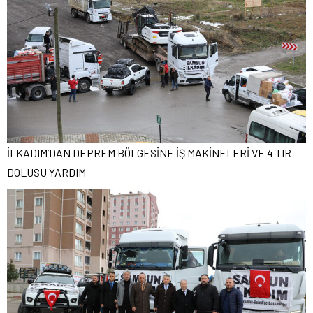
İLKADIM’DAN DEPREM BÖLGESİNE İŞ MAKİNELERİ VE 4 TIR
DOLUSU YARDIM