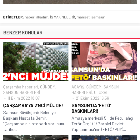
ETİKETLER:
haber
,
ilkadım
,
İŞ MAKİNELERİ!
,
manset
,
samsun
BENZER KONULAR
Çarşamba haberleri
,
GÜNDEM
,
ASAYİŞ
,
GÜNDEM
,
SAMSUN
SAMSUN HABERLERİ
HABERLERİ
,
ULUSAL
11 Ekim 2022 18:07
21 Ekim 2022 16:56
ÇARŞAMBA’YA 2’NCİ MÜJDE!
SAMSUN’DA ‘FETÖ’
BASKINLARI!
Samsun Büyükşehir Belediye
Başkanı Mustafa Demir,
Amasya merkezli 5 ilde Fetullahçı
“Çarşamba'nın otopark sorununu
Terör Örgütü/Paralel Devlet
tarihe...
Yapılanması'nın (FETÖ/PDY)...