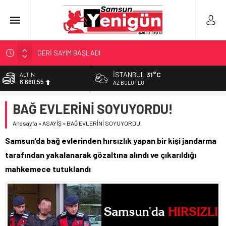
GERİ SAYIM BAŞLADI
SAMSUNSPOR’DA HEDEF 5’İNCİLİK!
İSTANBUL
31°C
ALTIN
6.660,55
‘BAFRA’YA YATIRIM YAPIN!’
AZ BULUTLU
İŞTE FINDIK FİYATI!
BİST
BAĞ EVLERİNİ SOYUYORDU!
13.779,39
YÖNETİCİ SEÇERKEN YAPILAN EN BÜYÜK HATALAR
Anasayfa
»
ASAYİŞ
»
BAĞ EVLERİNİ SOYUYORDU!
DOLAR
47,7111
Samsun’da bağ evlerinden hırsızlık yapan bir kişi jandarma
EURO
tarafından yakalanarak gözaltına alındı ve çıkarıldığı
55,1881
mahkemece tutuklandı