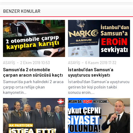
BENZER KONULAR
ASAYİŞ
2 Ekim 2019 10:53
ASAYİŞ
6 Kasım 2019 17:32
Samsun’da 2 otomobile
İstanbul’dan Samsun’a
çarpan aracın sürücüsü kaçtı
uyuşturucu sevkiyatı
Samsun'da park halindeki 2 araca
İstanbul'dan Samsun'a uyuşturucu
çarpıp orta refüje çıkan
getiren bir kişi polisin takibi
kamyonetin...
sonucu eroin,...