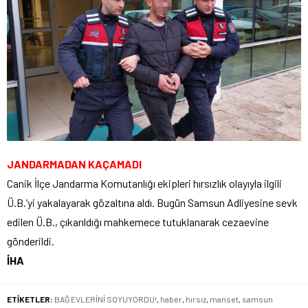
JANDARMADAN KAÇAMADI
Canik İlçe Jandarma Komutanlığı ekipleri hırsızlık olayıyla ilgili
Ü.B.’yi yakalayarak gözaltına aldı. Bugün Samsun Adliyesine sevk
edilen Ü.B., çıkarıldığı mahkemece tutuklanarak cezaevine
gönderildi.
İHA
ETİKETLER:
BAĞ EVLERİNİ SOYUYORDU!
,
haber
,
hırsız
,
manset
,
samsun