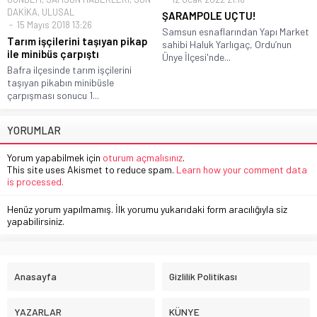
DAKİKA
,
ULUSAL
ŞARAMPOLE UÇTU!
15 Mayıs 2018 13:26
Samsun esnaflarından Yapı Market
Tarım işçilerini taşıyan pikap
sahibi Haluk Yarlıgaç, Ordu’nun
ile minibüs çarpıştı
Ünye İlçesi'nde...
Bafra ilçesinde tarım işçilerini
taşıyan pikabın minibüsle
çarpışması sonucu 1...
YORUMLAR
Yorum yapabilmek için
oturum açmalısınız
.
This site uses Akismet to reduce spam.
Learn how your comment data
is processed.
Henüz yorum yapılmamış. İlk yorumu yukarıdaki form aracılığıyla siz
yapabilirsiniz.
Anasayfa
Gizlilik Politikası
YAZARLAR
KÜNYE