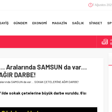
7 Ağustos 202
SAYİŞ
GÜNDEM
EKONOMİ
MAGAZİN
SAĞLIK
SİYASET
SP
A
6
F 5’İNCİLİK!
B
1
IN!’
dı… Aralarında SAMSUN da var…
D
4
 YAPILAN EN BÜYÜK HATALAR
AĞIR DARBE!
E
5
Aralarında SAMSUN da var… SOKAK ÇETELERİNE AĞIR DARBE!
ilde sokak çetelerine büyük darbe vuruldu. 6’sı