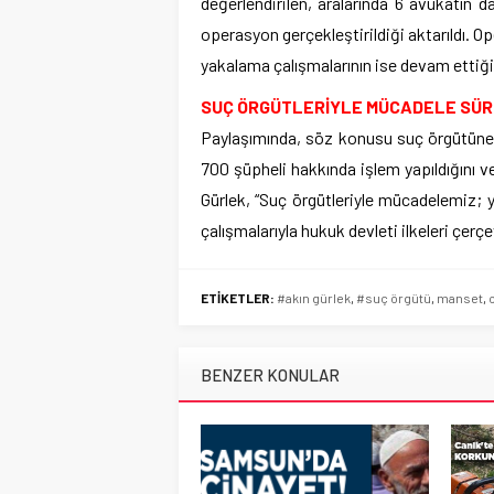
değerlendirilen, aralarında 6 avukatın 
operasyon gerçekleştirildiği aktarıldı. O
yakalama çalışmalarının ise devam ettiği
SUÇ ÖRGÜTLERİYLE MÜCADELE SÜ
Paylaşımında, söz konusu suç örgütüne
700 şüpheli hakkında işlem yapıldığını v
Gürlek, “Suç örgütleriyle mücadelemiz; ya
çalışmalarıyla hukuk devleti ilkeleri çerç
ETİKETLER:
#akın gürlek
,
#suç örgütü
,
manset
,
BENZER KONULAR