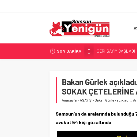
A
SON DAKİKA
GERİ SAYIM BAŞLADI
SAMSUNSPOR’DA HEDE
‘BAFRA’YA YATIRIM YAP
İŞTE FINDIK FİYATI!
Bakan Gürlek açıkla
YÖNETİCİ SEÇERKEN
SOKAK ÇETELERİNE 
Anasayfa
»
ASAYİŞ
»
Bakan Gürlek açıkladı… 
Samsun’un da aralarında bulunduğu 7 
avukat 54 kişi gözaltında