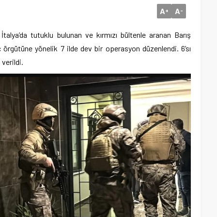
A
A
+
-
İtalya’da tutuklu bulunan ve kırmızı bültenle aranan Barış
ç örgütüne yönelik 7 ilde dev bir operasyon düzenlendi. 6’sı
verildi.