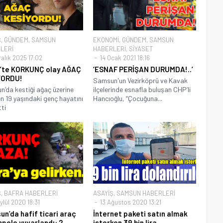
Ş
,
GÜNDEM
,
SAMSUN
EKONOMİ
,
GÜNDEM
,
SAMSUN
LERİ
HABERLERİ
,
SİYASET
alık 2025 17:02
14 Ocak 2021 18:16
’te KORKUNÇ olay AĞAÇ
‘ESNAF PERİŞAN DURUMDA!..’
YORDU!
Samsun'un Vezirköprü ve Kavak
’da kestiği ağaç üzerine
ilçelerinde esnafla buluşan CHP’li
en 19 yaşındaki genç hayatını
Hancıoğlu, “Çocuğuna...
ti
Ş
,
BAFRA HABERLERİ
ASAYİŞ
,
SAMSUN HABERLERİ
ylül 2020 18:31
13 Ağustos 2020 13:21
n’da hafif ticari araç
İnternet paketi satın almak
pole yuvarlandı: 2
isterken 39 bin lira