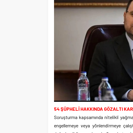
54 ŞÜPHELİ HAKKINDA GÖZALTI KAR
Soruşturma kapsamında nitelikli yağma v
engellemeye veya yönlendirmeye çalış