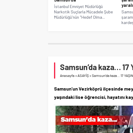
yaralı
İstanbul Emniyet Müdürlüğü
Narkotik Suçlarla Mücadele Şube
Samsun
Müdürlüğü'nün "Hedef Olma...
şaramp
kardeş
Samsun’da kaza… 17
Anasayfa
»
ASAYİŞ
»
Samsun’da kaza… 17 YAŞ
Samsun’un Vezirköprü ilçesinde mey
yaşındaki lise öğrencisi, hayatını ka