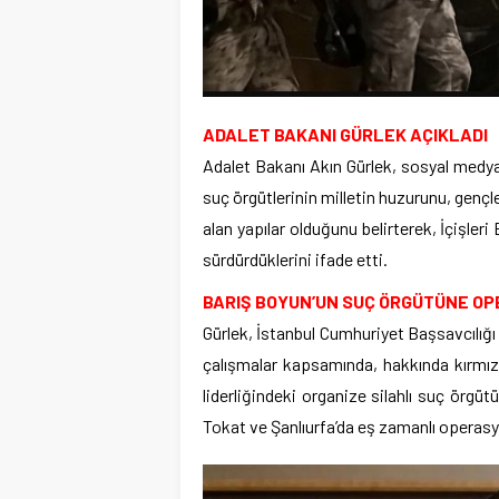
ADALET BAKANI GÜRLEK AÇIKLADI
Adalet Bakanı Akın Gürlek, sosyal medya
suç örgütlerinin milletin huzurunu, gençl
alan yapılar olduğunu belirterek, İçişler
sürdürdüklerini ifade etti.
BARIŞ BOYUN’UN SUÇ ÖRGÜTÜNE O
Gürlek, İstanbul Cumhuriyet Başsavcılığı
çalışmalar kapsamında, hakkında kırmızı
liderliğindeki organize silahlı suç örgüt
Tokat ve Şanlıurfa’da eş zamanlı operasyo