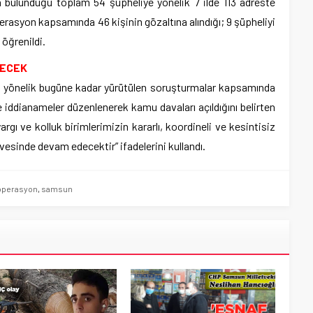
da bulunduğu toplam 54 şüpheliye yönelik 7 ilde 113 adreste
perasyon kapsamında 46 kişinin gözaltına alındığı; 9 şüpheliyi
 öğrenildi.
RECEK
 yönelik bugüne kadar yürütülen soruşturmalar kapsamında
e iddianameler düzenlenerek kamu davaları açıldığını belirten
rgı ve kolluk birimlerimizin kararlı, koordineli ve kesintisiz
evesinde devam edecektir” ifadelerini kullandı.
operasyon
,
samsun