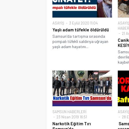
ASAYİŞ
3 Eylül 2020 11:04
ASAYİ
HABER
Yaşlı adam tüfekle öldürüldü
21 Ar
Samsun'da tartışma sırasında
Canik
pompalı tüfekli saldırıya uğrayan
KESİ
yaşlı adam hayatını...
Samsun
devril
kaybet
SAMSUN HABERLERİ
ASAYİ
23 Nisan 2019 16:51
28 E
Narkotik Eğitim Tırı
Samsu
Samsun’da
şaram