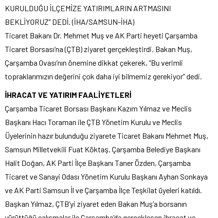
KURULDUĞU İLÇEMİZE YATIRIMLARIN ARTMASINI
BEKLİYORUZ” DEDİ. (İHA/SAMSUN-İHA)
Ticaret Bakanı Dr. Mehmet Muş ve AK Parti heyeti Çarşamba
Ticaret Borsası’na (ÇTB) ziyaret gerçekleştirdi. Bakan Muş,
Çarşamba Ovası’nın önemine dikkat çekerek, “Bu verimli
topraklarımızın değerini çok daha iyi bilmemiz gerekiyor” dedi.
İHRACAT VE YATIRIM FAALİYETLERİ
Çarşamba Ticaret Borsası Başkanı Kazım Yılmaz ve Meclis
Başkanı Hacı Toraman ile ÇTB Yönetim Kurulu ve Meclis
Üyelerinin hazır bulunduğu ziyarete Ticaret Bakanı Mehmet Muş,
Samsun Milletvekili Fuat Köktaş, Çarşamba Belediye Başkanı
Halit Doğan, AK Parti İlçe Başkanı Taner Özden, Çarşamba
Ticaret ve Sanayi Odası Yönetim Kurulu Başkanı Ayhan Sonkaya
ve AK Parti Samsun İl ve Çarşamba İlçe Teşkilat üyeleri katıldı.
Başkan Yılmaz, ÇTB’yi ziyaret eden Bakan Muş’a borsanın
yürüttüğü çalışmalar ile Çarşamba’da gerçekleşen ihracat ve