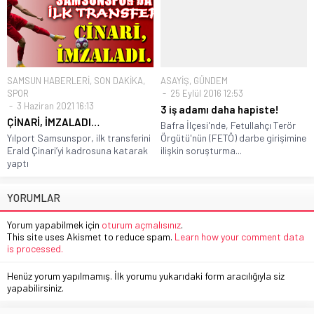
SAMSUN HABERLERİ
,
SON DAKİKA
,
ASAYİŞ
,
GÜNDEM
SPOR
25 Eylül 2016 12:53
3 Haziran 2021 16:13
3 iş adamı daha hapiste!
ÇİNARİ, İMZALADI…
Bafra İlçesi'nde, Fetullahçı Terör
Yılport Samsunspor, ilk transferini
Örgütü'nün (FETÖ) darbe girişimine
Erald Çinari’yi kadrosuna katarak
ilişkin soruşturma...
yaptı
YORUMLAR
Yorum yapabilmek için
oturum açmalısınız
.
This site uses Akismet to reduce spam.
Learn how your comment data
is processed.
Henüz yorum yapılmamış. İlk yorumu yukarıdaki form aracılığıyla siz
yapabilirsiniz.