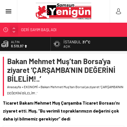
GERİ SAYIM BAŞLADI
SAMSUNSPOR’DA HEDEF 5’İNCİLİK!
İSTANBUL
31°C
ALTIN
6.519,97
‘BAFRA’YA YATIRIM YAPIN!’
AÇIK
İŞTE FINDIK FİYATI!
BİST
Bakan Mehmet Muş’tan Borsa’ya
13.798,82
YÖNETİCİ SEÇERKEN YAPILAN EN BÜYÜK HATALAR
ziyaret ‘ÇARŞAMBA’NIN DEĞERİNİ
DOLAR
47,7025
BİLELİM!..’
EURO
Anasayfa
»
EKONOMİ
»
Bakan Mehmet Muş’tan Borsa’ya ziyaret ‘ÇARŞAMBA’NIN
55,0112
DEĞERİNİ BİLELİM!..’
Ticaret Bakanı Mehmet Muş Çarşamba Ticaret Borsası’nı
ziyaret etti. Muş, “Bu verimli topraklarımızın değerini çok
daha iyi bilmemiz gerekiyor” dedi