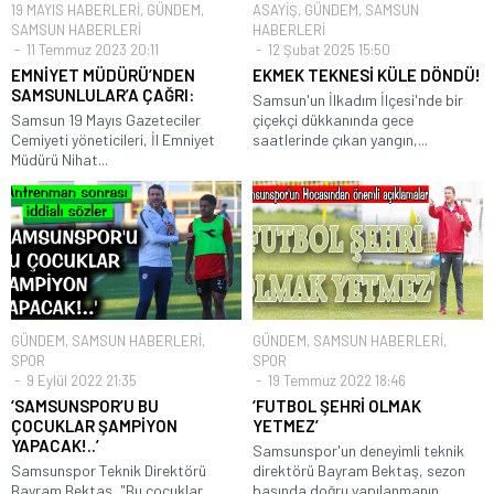
19 MAYIS HABERLERİ
,
GÜNDEM
,
ASAYİŞ
,
GÜNDEM
,
SAMSUN
SAMSUN HABERLERİ
HABERLERİ
11 Temmuz 2023 20:11
12 Şubat 2025 15:50
EMNİYET MÜDÜRÜ’NDEN
EKMEK TEKNESİ KÜLE DÖNDÜ!
SAMSUNLULAR’A ÇAĞRI:
Samsun'un İlkadım İlçesi'nde bir
Samsun 19 Mayıs Gazeteciler
çiçekçi dükkanında gece
Cemiyeti yöneticileri, İl Emniyet
saatlerinde çıkan yangın,...
Müdürü Nihat...
GÜNDEM
,
SAMSUN HABERLERİ
,
GÜNDEM
,
SAMSUN HABERLERİ
,
SPOR
SPOR
9 Eylül 2022 21:35
19 Temmuz 2022 18:46
‘SAMSUNSPOR’U BU
‘FUTBOL ŞEHRİ OLMAK
ÇOCUKLAR ŞAMPİYON
YETMEZ’
YAPACAK!..’
Samsunspor'un deneyimli teknik
Samsunspor Teknik Direktörü
direktörü Bayram Bektaş, sezon
Bayram Bektaş, "Bu çocuklar
başında doğru yapılanmanın...