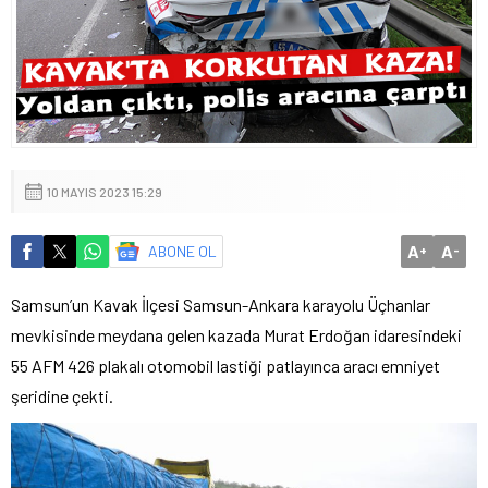
10 MAYIS 2023 15:29
A
A
ABONE OL
+
-
Samsun’un Kavak İlçesi Samsun-Ankara karayolu Üçhanlar
mevkisinde meydana gelen kazada Murat Erdoğan idaresindeki
55 AFM 426 plakalı otomobil lastiği patlayınca aracı emniyet
şeridine çekti.