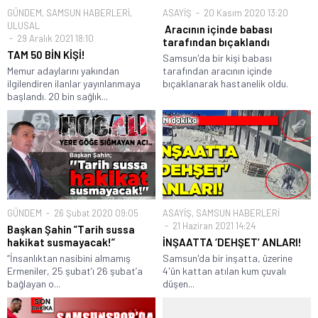
GÜNDEM
,
SAMSUN HABERLERİ
,
ASAYİŞ
20 Kasım 2020 13:20
ULUSAL
Aracının içinde babası
29 Aralık 2021 18:10
tarafından bıçaklandı
TAM 50 BİN KİŞİ!
Samsun'da bir kişi babası
Memur adaylarını yakından
tarafından aracının içinde
ilgilendiren ilanlar yayınlanmaya
bıçaklanarak hastanelik oldu.
başlandı. 20 bin sağlık...
GÜNDEM
26 Şubat 2020 09:05
ASAYİŞ
,
SAMSUN HABERLERİ
21 Haziran 2021 14:24
Başkan Şahin ”Tarih sussa
hakikat susmayacak!”
İNŞAATTA ‘DEHŞET’ ANLARI!
“İnsanlıktan nasibini almamış
Samsun'da bir inşatta, üzerine
Ermeniler, 25 şubat’ı 26 şubat’a
4'ün kattan atılan kum çuvalı
bağlayan o...
düşen...