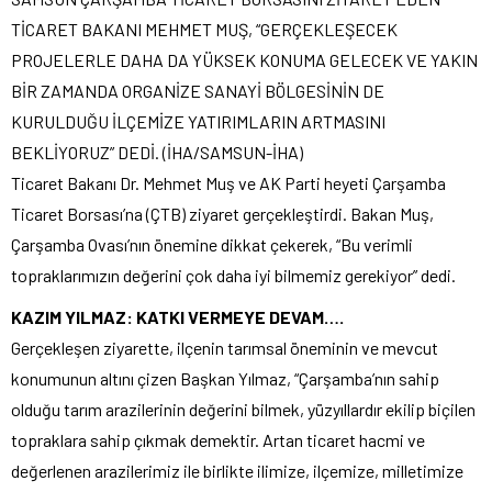
TİCARET BAKANI MEHMET MUŞ, “GERÇEKLEŞECEK
PROJELERLE DAHA DA YÜKSEK KONUMA GELECEK VE YAKIN
BİR ZAMANDA ORGANİZE SANAYİ BÖLGESİNİN DE
KURULDUĞU İLÇEMİZE YATIRIMLARIN ARTMASINI
BEKLİYORUZ” DEDİ. (İHA/SAMSUN-İHA)
Ticaret Bakanı Dr. Mehmet Muş ve AK Parti heyeti Çarşamba
Ticaret Borsası’na (ÇTB) ziyaret gerçekleştirdi. Bakan Muş,
Çarşamba Ovası’nın önemine dikkat çekerek, “Bu verimli
topraklarımızın değerini çok daha iyi bilmemiz gerekiyor” dedi.
KAZIM YILMAZ: KATKI VERMEYE DEVAM….
Gerçekleşen ziyarette, ilçenin tarımsal öneminin ve mevcut
konumunun altını çizen Başkan Yılmaz, “Çarşamba’nın sahip
olduğu tarım arazilerinin değerini bilmek, yüzyıllardır ekilip biçilen
topraklara sahip çıkmak demektir. Artan ticaret hacmi ve
değerlenen arazilerimiz ile birlikte ilimize, ilçemize, milletimize