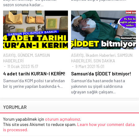
sezon sonuna kadar...
ASAYİŞ
,
GÜNDEM
,
SAMSUN
ASAYİŞ
,
İlkadım Haberleri
,
SAMSUN
HABERLERİ
HABERLERİ
,
SON DAKİKA
11 Ocak 2023 15:17
9 Mart 2021 15:01
4 adet tarihi KUR’AN-I KERİM!
Samsun’da ŞİDDET bitmiyor!
Samsun'da KOM polisi tarafından
Samsun'da hastanede hasta
bir iş yerine yapılan baskında 4...
yakınının su şişeli saldırısına
uğrayan sağlık çalışanı...
YORUMLAR
Yorum yapabilmek için
oturum açmalısınız
.
This site uses Akismet to reduce spam.
Learn how your comment data
is processed.