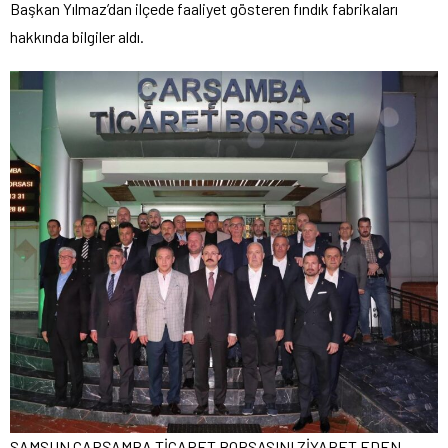
Başkan Yılmaz’dan ilçede faaliyet gösteren fındık fabrikaları
hakkında bilgiler aldı.
SAMSUN ÇARŞAMBA TİCARET BORSASINI ZİYARET EDEN