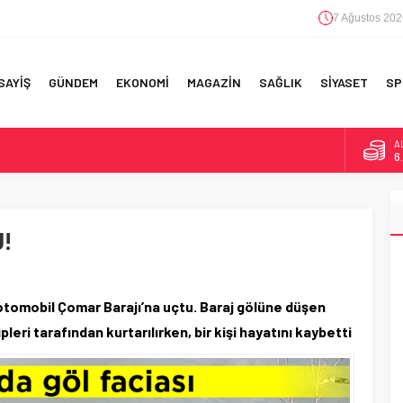
7 Ağustos 202
SAYİŞ
GÜNDEM
EKONOMİ
MAGAZİN
SAĞLIK
SİYASET
SP
A
6
F 5’İNCİLİK!
B
1
IN!’
!
D
4
 YAPILAN EN BÜYÜK HATALAR
E
5
otomobil Çomar Barajı’na uçtu. Baraj gölüne düşen
eri tarafından kurtarılırken, bir kişi hayatını kaybetti