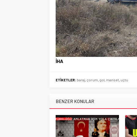
İHA
ETİKETLER:
baraj
,
çorum
,
gol
,
manset
,
uçtu
BENZER KONULAR