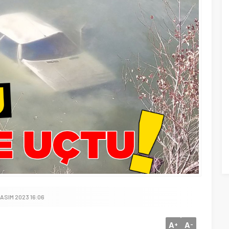
KASIM 2023 16:06
A
A
+
-