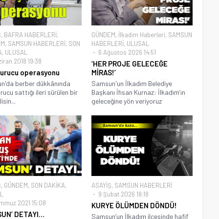
Ş
,
BAFRA HABERLERİ
,
GÜNDEM
,
İlkadım Haberleri
,
SAMSUN
EM
,
SAMSUN HABERLERİ
,
SON
HABERLERİ
,
ULUSAL
A
,
ULUSAL
6 Ağustos 2026 14:51
iran 2018 19:38
‘HER PROJE GELECEĞE
urucu operasyonu
MİRAS!’
n'da berber dükkânında
Samsun'un İlkadım Belediye
ucu sattığı ileri sürülen bir
Başkanı İhsan Kurnaz: İlkadım’ın
isin...
geleceğine yön veriyoruz
Ş
,
GÜNDEM
,
SON DAKİKA
,
ASAYİŞ
,
SAMSUN HABERLERİ
L
9 Şubat 2026 18:18
mmuz 2021 15:08
KURYE ÖLÜMDEN DÖNDÜ!
SUN’ DETAYI…
Samsun’un İlkadım ilçesinde hafif