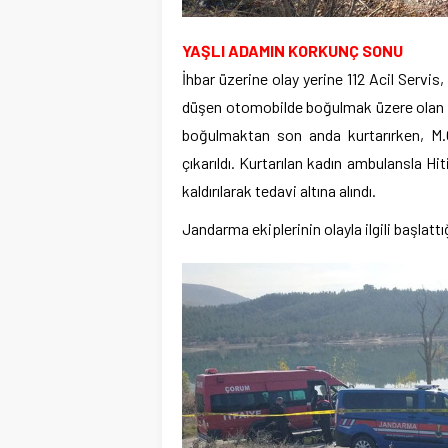
YAŞLI ADAMIN KORKUNÇ SONU
İhbar üzerine olay yerine 112 Acil Servis
düşen otomobilde boğulmak üzere olan A.A.
boğulmaktan son anda kurtarırken, M.Ö
çıkarıldı. Kurtarılan kadın ambulansla H
kaldırılarak tedavi altına alındı.
Jandarma ekiplerinin olayla ilgili başlatt