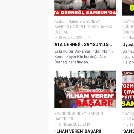
Atakum Haberleri
,
GÜNDEM
,
ASAYİ
SAMSUN HABERLERİ
,
SON DAKİKA
,
GÜND
ULUSAL
DAKİK
18 Aralık 2022 15:46
1 Haz
ATA DERNEĞİ, SAMSUN’DA!..
Uyuşt
Eski Kültür Bakanları'ndan Namık
Samsu
Kemal Zeybek'in kurduğu Ata
uyuştur
Derneği tarafından...
kişi pol
EKONOMİ
,
GÜNDEM
,
SAMSUN
ASAYİ
HABERLERİ
ULUSA
17 Nisan 2025 21:19
6 Te
‘İLHAM VEREN’ BAŞARI!
‘SAM