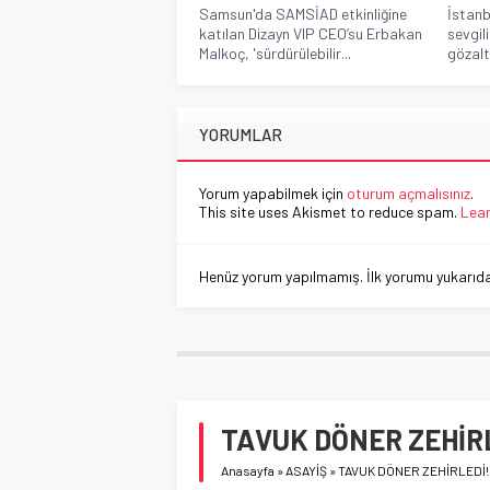
Samsun'da SAMSİAD etkinliğine
İstan
katılan Dizayn VIP CEO’su Erbakan
sevgil
Malkoç, 'sürdürülebilir...
gözaltı
YORUMLAR
Yorum yapabilmek için
oturum açmalısınız
.
This site uses Akismet to reduce spam.
Lear
Henüz yorum yapılmamış. İlk yorumu yukarıdaki
TAVUK DÖNER ZEHİR
Anasayfa
»
ASAYİŞ
»
TAVUK DÖNER ZEHİRLEDİ!