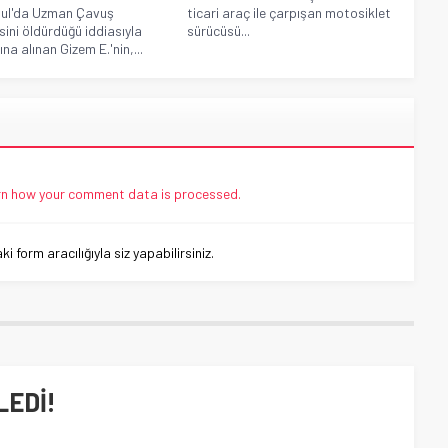
bul'da Uzman Çavuş
ticari araç ile çarpışan motosiklet
isini öldürdüğü iddiasıyla
sürücüsü...
na alınan Gizem E.'nin,...
n how your comment data is processed.
 form aracılığıyla siz yapabilirsiniz.
LEDİ!