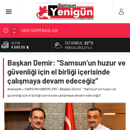
GERİ SAYIM BAŞLADI
SAMSUNSPOR’DA HEDEF 5’İNCİLİK!
İSTANBUL
32°C
ALTIN
6.660,55
‘BAFRA’YA YATIRIM YAPIN!’
PARÇALI BULUTLU
İŞTE FINDIK FİYATI!
BİST
Başkan Demir: “Samsun’un huzur ve
13.779,39
YÖNETİCİ SEÇERKEN YAPILAN EN BÜYÜK HATALAR
güvenliği için el birliği içerisinde
DOLAR
47,7111
çalışmaya devam edeceğiz”
EURO
Anasayfa
»
SAMSUN HABERLERİ
»
Başkan Demir: “Samsun’un huzur ve
55,1881
güvenliği için el birliği içerisinde çalışmaya devam edeceğiz”