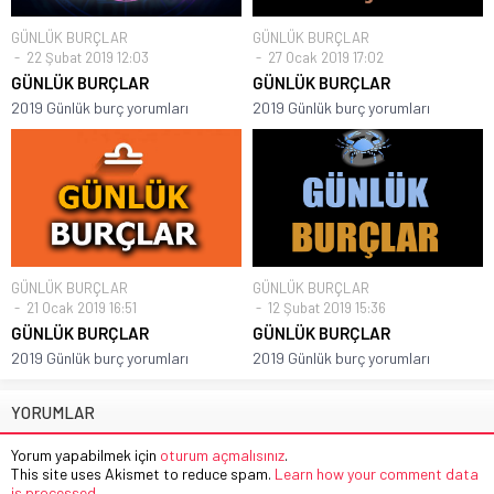
GÜNLÜK BURÇLAR
GÜNLÜK BURÇLAR
22 Şubat 2019 12:03
27 Ocak 2019 17:02
GÜNLÜK BURÇLAR
GÜNLÜK BURÇLAR
2019 Günlük burç yorumları
2019 Günlük burç yorumları
GÜNLÜK BURÇLAR
GÜNLÜK BURÇLAR
21 Ocak 2019 16:51
12 Şubat 2019 15:36
GÜNLÜK BURÇLAR
GÜNLÜK BURÇLAR
2019 Günlük burç yorumları
2019 Günlük burç yorumları
YORUMLAR
Yorum yapabilmek için
oturum açmalısınız
.
This site uses Akismet to reduce spam.
Learn how your comment data
is processed.