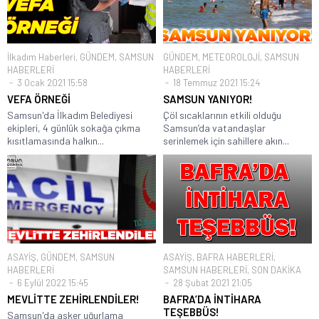
İlkadım Haberleri
,
GÜNDEM
,
SAMSUN
GÜNDEM
,
METEOROLOJİ
,
SAMSUN
HABERLERİ
HABERLERİ
3 Ocak 2021 15:58
18 Temmuz 2021 15:24
VEFA ÖRNEĞİ
SAMSUN YANIYOR!
Samsun'da İlkadım Belediyesi
Çöl sıcaklarının etkili olduğu
ekipleri, 4 günlük sokağa çıkma
Samsun’da vatandaşlar
kısıtlamasında halkın...
serinlemek için sahillere akın...
ASAYİŞ
,
GÜNDEM
,
SAMSUN
ASAYİŞ
,
BAFRA HABERLERİ
,
HABERLERİ
SAMSUN HABERLERİ
,
SON DAKİKA
6 Eylül 2022 15:45
28 Şubat 2021 21:05
MEVLİTTE ZEHİRLENDİLER!
BAFRA’DA İNTİHARA
TEŞEBBÜS!
Samsun'da asker uğurlama