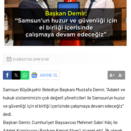
21 AĞUSTOS 2019 12:58
A
A
ABONE OL
+
-
Samsun Büyükşehir Belediye Başkanı Mustafa Demir, “Adalet ve
hukuk sistemimizin çok değerli yöneticileri ile Samsun’un huzur
ve güvenliği için el birliği içerisinde çalışmaya devam edeceğiz”
dedi.
Başkan Demir, Cumhuriyet Başsavcısı Mehmet Sabri Kılıç ile
Adalet Komisyonu Başkanı Kemal Alver’i ziyaret etti. İlk olarak