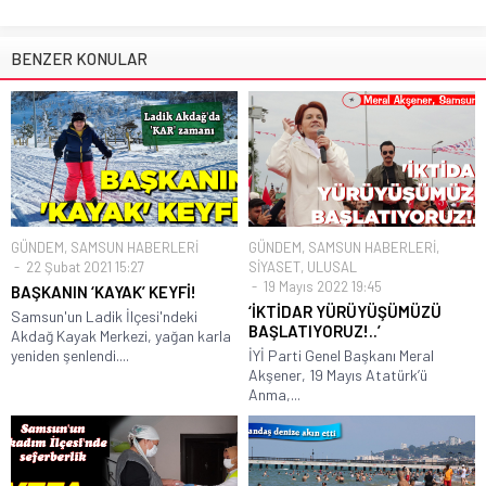
BENZER KONULAR
GÜNDEM
,
SAMSUN HABERLERİ
GÜNDEM
,
SAMSUN HABERLERİ
,
22 Şubat 2021 15:27
SİYASET
,
ULUSAL
19 Mayıs 2022 19:45
BAŞKANIN ‘KAYAK’ KEYFİ!
‘İKTİDAR YÜRÜYÜŞÜMÜZÜ
Samsun'un Ladik İlçesi'ndeki
BAŞLATIYORUZ!..’
Akdağ Kayak Merkezi, yağan karla
yeniden şenlendi....
İYİ Parti Genel Başkanı Meral
Akşener, 19 Mayıs Atatürk’ü
Anma,...