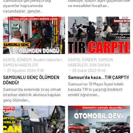
Samsun’da gerçekleştirdiği
belediye, ulaşım ağını güçlendirmek
ziyaretler kapsamında
ve mesafeleri kısaltan...
vatandaşlar, gençler...
ASAYİŞ
,
GÜNDEM
,
İlkadım Haberleri
,
ASAYİŞ
,
GÜNDEM
,
SAMSUN
SAMSUN HABERLERİ
HABERLERİ
,
SON DAKİKA
27 Ağustos 2024 17:18
28 Şubat 2023 16:42
SAMSUNLU GENÇ ÖLÜMDEN
Samsun’da kaza…TIR ÇARPTI!
DÖNDÜ!
Samsun'un 19 Mayıs İlçesi'ndeki
Samsun'da evlerinde tıraş olmak
kazada TIR'ın çarptığı bisikletli
isterken elektrik akımına kapılan
emekli öğretmen...
genç ölümden...