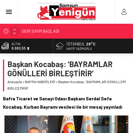
GERİ SAYIM BAŞLADI
SAMSUNSPOR’DA HEDEF 5’İNCİLİK!
İSTANBUL
28°C
ALTIN
6.660,55
‘BAFRA’YA YATIRIM YAPIN!’
HAFIF YAĞMURLU
İŞTE FINDIK FİYATI!
BİST
Başkan Kocabaş: ‘BAYRAMLAR
13.779,39
YÖNETİCİ SEÇERKEN YAPILAN EN BÜYÜK HATALAR
GÖNÜLLERİ BİRLEŞTİRİR’
DOLAR
47,7111
Anasayfa
»
BAFRA HABERLERİ
»
Başkan Kocabaş: ‘BAYRAMLAR GÖNÜLLERİ
BİRLEŞTİRİR’
EURO
55,1881
Bafra Ticaret ve Sanayi Odası Başkanı Serdal Sefa
Kocabaş, Kurban Bayramı vesilesi ile bir mesaj yayınladı