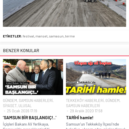
ETİKETLER:
festival
,
manset
,
samasun
,
terme
BENZER KONULAR
GÜNDEM
,
SAMSUN HABERLERİ
,
TEKKEKÖY HABERLERİ
,
GÜNDEM
,
SİYASET
,
ULUSAL
SAMSUN HABERLERİ
25 Ocak 2026 17:19
29 Aralık 2020 17:58
‘SAMSUN BİR BAŞLANGIÇ!..’
TARİHİ hamle!
İçişleri Bakanı Ali Yerlikaya,
Samsun'un Tekkeköy İlçesi'nde