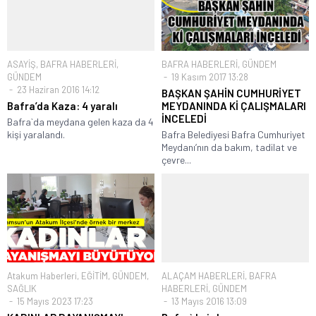
ASAYİŞ
,
BAFRA HABERLERİ
,
BAFRA HABERLERİ
,
GÜNDEM
GÜNDEM
19 Kasım 2017 13:28
23 Haziran 2016 14:12
BAŞKAN ŞAHİN CUMHURİYET
Bafra’da Kaza: 4 yaralı
MEYDANINDA Kİ ÇALIŞMALARI
İNCELEDİ
Bafra`da meydana gelen kaza da 4
kişi yaralandı.
Bafra Belediyesi Bafra Cumhuriyet
Meydanı’nın da bakım, tadilat ve
çevre...
Atakum Haberleri
,
EĞİTİM
,
GÜNDEM
,
ALAÇAM HABERLERİ
,
BAFRA
SAĞLIK
HABERLERİ
,
GÜNDEM
15 Mayıs 2023 17:23
13 Mayıs 2016 13:09