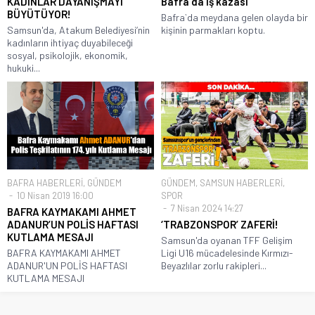
KADINLAR DAYANIŞMAYI
Bafra`da iş kazası
BÜYÜTÜYOR!
Bafra`da meydana gelen olayda bir
Samsun'da, Atakum Belediyesi’nin
kişinin parmakları koptu.
kadınların ihtiyaç duyabileceği
sosyal, psikolojik, ekonomik,
hukuki...
BAFRA HABERLERİ
,
GÜNDEM
GÜNDEM
,
SAMSUN HABERLERİ
,
10 Nisan 2019 16:00
SPOR
7 Nisan 2024 14:27
BAFRA KAYMAKAMI AHMET
ADANUR’UN POLİS HAFTASI
‘TRABZONSPOR’ ZAFERİ!
KUTLAMA MESAJI
Samsun'da oyanan TFF Gelişim
BAFRA KAYMAKAMI AHMET
Ligi U16 mücadelesinde Kırmızı-
ADANUR'UN POLİS HAFTASI
Beyazlılar zorlu rakipleri...
KUTLAMA MESAJI