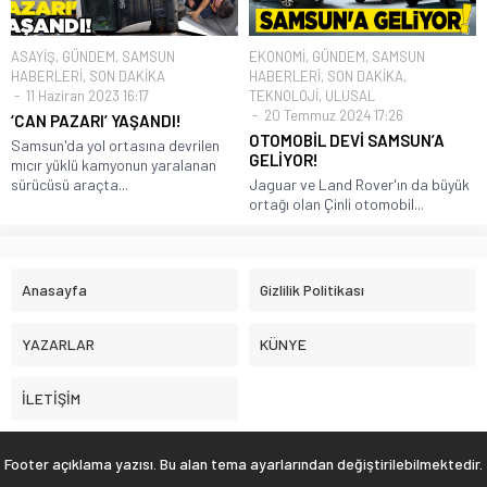
ASAYİŞ
,
GÜNDEM
,
SAMSUN
EKONOMİ
,
GÜNDEM
,
SAMSUN
HABERLERİ
,
SON DAKİKA
HABERLERİ
,
SON DAKİKA
,
11 Haziran 2023 16:17
TEKNOLOJİ
,
ULUSAL
20 Temmuz 2024 17:26
‘CAN PAZARI’ YAŞANDI!
OTOMOBİL DEVİ SAMSUN’A
Samsun'da yol ortasına devrilen
GELİYOR!
mıcır yüklü kamyonun yaralanan
sürücüsü araçta...
Jaguar ve Land Rover'ın da büyük
ortağı olan Çinli otomobil...
Anasayfa
Gizlilik Politikası
YAZARLAR
KÜNYE
İLETİŞİM
Footer açıklama yazısı. Bu alan tema ayarlarından değiştirilebilmektedir.