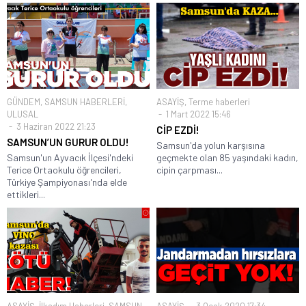
GÜNDEM
,
SAMSUN HABERLERİ
,
ASAYİŞ
,
Terme haberleri
ULUSAL
1 Mart 2022 15:46
3 Haziran 2022 21:23
CİP EZDİ!
SAMSUN’UN GURUR OLDU!
Samsun'da yolun karşısına
Samsun'un Ayvacık İlçesi'ndeki
geçmekte olan 85 yaşındaki kadın,
Terice Ortaokulu öğrencileri,
cipin çarpması...
Türkiye Şampiyonası'nda elde
ettikleri...