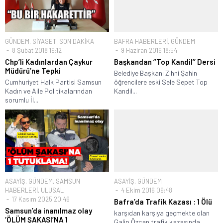
GÜNDEM
,
SİYASET
,
SON DAKİKA
BAFRA HABERLERİ
,
GÜNDEM
8 Şubat 2018 19:12
9 Haziran 2016 18:54
Chp’li Kadınlardan Çaykur
Başkandan ‘’Top Kandil’’ Dersi
Müdürü’ne Tepki
Belediye Başkanı Zihni Şahin
Cumhuriyet Halk Partisi Samsun
öğrencilere eski Sele Sepet Top
Kadın ve Aile Politikalarından
Kandil...
sorumlu İl...
ASAYİŞ
,
GÜNDEM
,
SAMSUN
ASAYİŞ
,
GÜNDEM
HABERLERİ
,
ULUSAL
4 Ekim 2016 09:48
17 Kasım 2025 20:46
Bafra’da Trafik Kazası : 1 Ölü
Samsun’da inanılmaz olay
karşıdan karşıya geçmekte olan
‘ÖLÜM ŞAKASI’NA 1
Galip Özcan trafik kazasında