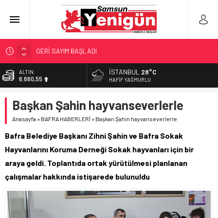
GERİ SAYIM BAŞLADI
SAMSUNSPOR’DA HEDEF 5’İNCİLİK!
İSTANBUL
28°C
ALTIN
6.660,55
‘BAFRA’YA YATIRIM YAPIN!’
HAFIF YAĞMURLU
İŞTE FINDIK FİYATI!
BİST
Başkan Şahin hayvanseverlerle
13.779,39
YÖNETİCİ SEÇERKEN YAPILAN EN BÜYÜK HATALAR
Anasayfa
»
BAFRA HABERLERİ
»
Başkan Şahin hayvanseverlerle
DOLAR
47,7111
Bafra Belediye Başkanı Zihni Şahin ve Bafra Sokak
EURO
Hayvanlarını Koruma Derneği Sokak hayvanları için bir
55,1881
araya geldi. Toplantıda ortak yürütülmesi planlanan
çalışmalar hakkında istişarede bulunuldu