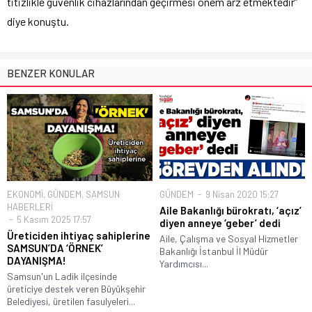
titizlikle güvenlik cihazlarından geçirmesi önem arz etmektedir”
diye konuştu.
BENZER KONULAR
EKONOMİ
,
GÜNDEM
,
SAMSUN
GÜNDEM
9 Nisan 2020 15:27
HABERLERİ
Aile Bakanlığı bürokratı, ‘açız’
5 Kasım 2025 17:57
diyen anneye ‘geber’ dedi
Üreticiden ihtiyaç sahiplerine
Aile, Çalışma ve Sosyal Hizmetler
SAMSUN’DA ‘ÖRNEK’
Bakanlığı İstanbul İl Müdür
DAYANIŞMA!
Yardımcısı...
Samsun'un Ladik ilçesinde
üreticiye destek veren Büyükşehir
Belediyesi, üretilen fasulyeleri...