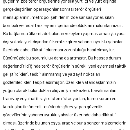
güçlerimizce terör örgütlerine yönelik yurt içi ve yurt dışında
gerçekleştirilen operasyonlar sonrası terör örgütleri
mensuplarının, metropol şehirlerimizde sansasyonel, silahlı,
bombalı ve fedai tarzı eylem içerisinde oldukları malumlarınızdır.
Bu bağlamda ülkemizde bulunan ve eylem yapmak amacıyla yasa
dışı yollarla yurt dışından ülkemize giren yabancı uyruklu şahıslar
üzerinde daha dikkatli olunması zorunluluğu hasıl olmuştur.
Günümüzde bu sorumluluk daha da artmıştır. Bu hassas durum
değerlendirildiğinde terör örgütlerinin sürekli yeni eylemsel taktik
geliştirdikleri, tedbir alınmamış ve ya zayıf noktaları
gözlemledikleri tespit edilmiştir. Özellikle vatandaşlarımızın
yoğun olarak bulundukları alışveriş merkezleri, havalimanları,
tramvay veya hafif raylı sistem istasyonları, kamu kurum ve
kuruluşları ile önemli tesislerde görev yapan güvenlik
görevlilerinin yabancı uyruklu şahıslar üzerinde daha dikkatli
olması, üzerinde bulunan eşya, araç ve buna benzer malzemelerin