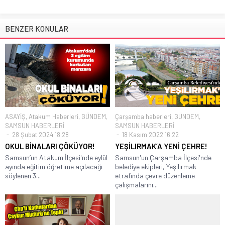
BENZER KONULAR
ASAYİŞ
,
Atakum Haberleri
,
GÜNDEM
,
Çarşamba haberleri
,
GÜNDEM
,
SAMSUN HABERLERİ
SAMSUN HABERLERİ
28 Şubat 2024 18:28
18 Kasım 2022 16:22
OKUL BİNALARI ÇÖKÜYOR!
YEŞİLIRMAK’A YENİ ÇEHRE!
Samsun’un Atakum İlçesi'nde eylül
Samsun'un Çarşamba İlçesi'nde
ayında eğitim öğretime açılacağı
belediye ekipleri, Yeşilırmak
söylenen 3...
etrafında çevre düzenleme
çalışmalarını...