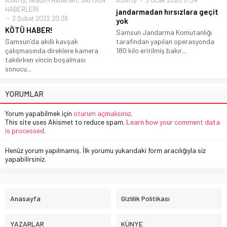
ASAYİŞ
,
İlkadım Haberleri
,
SAMSUN
ASAYİŞ
3 Ocak 2020 17:34
HABERLERİ
jandarmadan hırsızlara geçit
2 Şubat 2022 20:28
yok
KÖTÜ HABER!
Samsun Jandarma Komutanlığı
Samsun'da akıllı kavşak
tarafından yapılan operasyonda
çalışmasında direklere kamera
180 kilo eritilmiş bakır...
takılırken vincin boşalması
sonucu...
YORUMLAR
Yorum yapabilmek için
oturum açmalısınız
.
This site uses Akismet to reduce spam.
Learn how your comment data
is processed.
Henüz yorum yapılmamış. İlk yorumu yukarıdaki form aracılığıyla siz
yapabilirsiniz.
Anasayfa
Gizlilik Politikası
YAZARLAR
KÜNYE