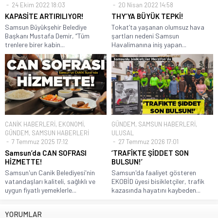
24 Ekim 2022 18:03
20 Nisan 2022 14:58
KAPASİTE ARTIRILIYOR!
THY’YA BÜYÜK TEPKİ!
Samsun Büyükşehir Belediye
Tokat’ta yaşanan olumsuz hava
Başkanı Mustafa Demir, “Tüm
şartları nedeni Samsun
trenlere birer kabin...
Havalimanına iniş yapan...
CANİK HABERLERİ
,
EKONOMİ
,
GÜNDEM
,
SAMSUN HABERLERİ
,
GÜNDEM
,
SAMSUN HABERLERİ
ULUSAL
7 Temmuz 2025 17:12
27 Temmuz 2026 17:01
Samsun’da CAN SOFRASI
‘TRAFİKTE ŞİDDET SON
HİZMETTE!
BULSUN!’
Samsun'un Canik Belediyesi'nin
Samsun'da faaliyet gösteren
vatandaşları kaliteli, sağlıklı ve
EKOBİD üyesi bisikletçiler, trafik
uygun fiyatlı yemeklerle...
kazasında hayatını kaybeden...
YORUMLAR