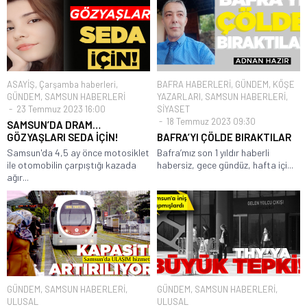
ASAYİŞ
,
Çarşamba haberleri
,
BAFRA HABERLERİ
,
GÜNDEM
,
KÖŞE
GÜNDEM
,
SAMSUN HABERLERİ
YAZARLARI
,
SAMSUN HABERLERİ
,
23 Temmuz 2023 16:00
SİYASET
18 Temmuz 2023 09:30
SAMSUN’DA DRAM…
GÖZYAŞLARI SEDA İÇİN!
BAFRA’YI ÇÖLDE BIRAKTILAR
Samsun'da 4,5 ay önce motosiklet
Bafra’mız son 1 yıldır haberli
ile otomobilin çarpıştığı kazada
habersiz, gece gündüz, hafta içi...
ağır...
GÜNDEM
,
SAMSUN HABERLERİ
,
GÜNDEM
,
SAMSUN HABERLERİ
,
ULUSAL
ULUSAL