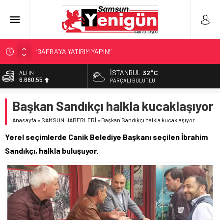
‘BAFRA’YA YATIRIM YAPIN!’
İŞTE FINDIK FİYATI!
YÖNETİCİ SEÇERKEN YAPILAN EN BÜYÜK HATALAR
İSTANBUL
32°C
ALTIN
6.660,55
PARÇALI BULUTLU
GERİ SAYIM BAŞLADI
SAMSUNSPOR’DA HEDEF 5’İNCİLİK!
BİST
Başkan Sandıkçı halkla kucaklaşıyor
13.779,39
Anasayfa
»
SAMSUN HABERLERİ
»
Başkan Sandıkçı halkla kucaklaşıyor
DOLAR
47,7111
Yerel seçimlerde Canik Belediye Başkanı seçilen İbrahim
EURO
Sandıkçı, halkla buluşuyor.
55,1881