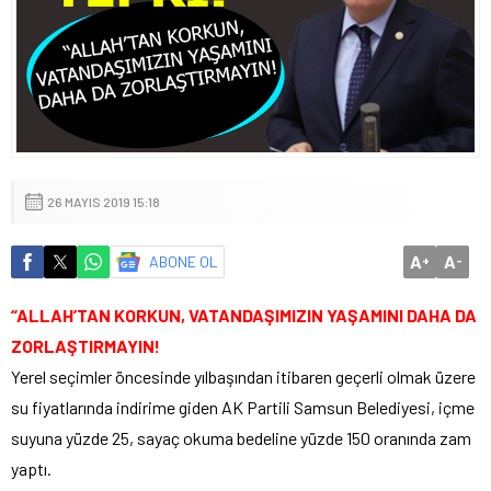
26 MAYIS 2019 15:18
A
A
ABONE OL
+
-
“ALLAH’TAN KORKUN, VATANDAŞIMIZIN YAŞAMINI DAHA DA
ZORLAŞTIRMAYIN!
Yerel seçimler öncesinde yılbaşından itibaren geçerli olmak üzere
su fiyatlarında indirime giden AK Partili Samsun Belediyesi, içme
suyuna yüzde 25, sayaç okuma bedeline yüzde 150 oranında zam
yaptı.