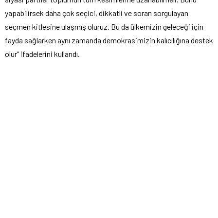
yapabilirsek daha çok seçici, dikkatli ve soran sorgulayan
seçmen kitlesine ulaşmış oluruz. Bu da ülkemizin geleceği için
fayda sağlarken aynı zamanda demokrasimizin kalıcılığına destek
olur” ifadelerini kullandı.
BENZER KONULAR
GÜNDEM
,
SAMSUN HABERLERİ
EKONOMİ
,
GÜNDEM
,
SAMSUN
29 Eylül 2025 23:12
HABERLERİ
,
ULUSAL
11 Ekim 2022 15:20
Samsun’da Kitap Fuarı ÜLKÜ
OCAKLARI’NDAN DAVET!
FIRINCILAR ODASI’NDAN
AÇIKLAMA….
Samsun Ülkü Ocakları İl Başkanı