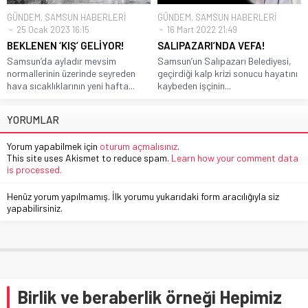
GÜNDEM
,
SAMSUN HABERLERİ
GÜNDEM
,
SAMSUN HABERLERİ
25 Ocak 2023 16:15
16 Mart 2022 21:49
BEKLENEN ‘KIŞ’ GELİYOR!
SALIPAZARI’NDA VEFA!
Samsun’da ayladır mevsim
Samsun’un Salıpazarı Belediyesi,
normallerinin üzerinde seyreden
geçirdiği kalp krizi sonucu hayatını
hava sıcaklıklarının yeni hafta...
kaybeden işçinin...
YORUMLAR
Yorum yapabilmek için
oturum açmalısınız
.
This site uses Akismet to reduce spam.
Learn how your comment data
is processed.
Henüz yorum yapılmamış. İlk yorumu yukarıdaki form aracılığıyla siz
yapabilirsiniz.
Birlik ve beraberlik örneği Hepimiz