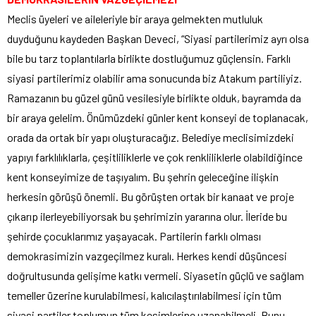
Meclis üyeleri ve aileleriyle bir araya gelmekten mutluluk
duyduğunu kaydeden Başkan Deveci, “Siyasi partilerimiz ayrı olsa
bile bu tarz toplantılarla birlikte dostluğumuz güçlensin. Farklı
siyasi partilerimiz olabilir ama sonucunda biz Atakum partiliyiz.
Ramazanın bu güzel günü vesilesiyle birlikte olduk, bayramda da
bir araya gelelim. Önümüzdeki günler kent konseyi de toplanacak,
orada da ortak bir yapı oluşturacağız. Belediye meclisimizdeki
yapıyı farklılıklarla, çeşitliliklerle ve çok renkliliklerle olabildiğince
kent konseyimize de taşıyalım. Bu şehrin geleceğine ilişkin
herkesin görüşü önemli. Bu görüşten ortak bir kanaat ve proje
çıkarıp ilerleyebiliyorsak bu şehrimizin yararına olur. İleride bu
şehirde çocuklarımız yaşayacak. Partilerin farklı olması
demokrasimizin vazgeçilmez kuralı. Herkes kendi düşüncesi
doğrultusunda gelişime katkı vermeli. Siyasetin güçlü ve sağlam
temeller üzerine kurulabilmesi, kalıcılaştırılabilmesi için tüm
siyasi partiler toplumun tüm kesimlerine uzanabilmeli. Bunu