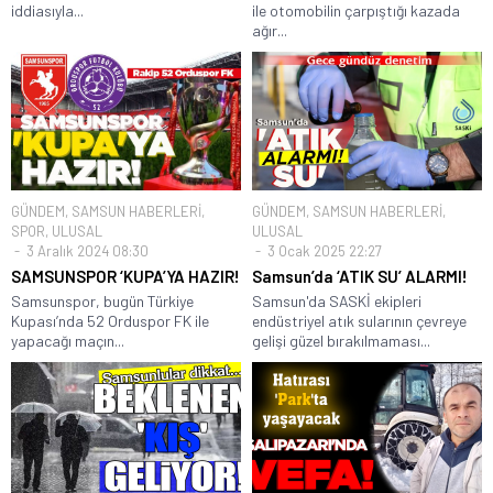
iddiasıyla...
ile otomobilin çarpıştığı kazada
ağır...
GÜNDEM
,
SAMSUN HABERLERİ
,
GÜNDEM
,
SAMSUN HABERLERİ
,
SPOR
,
ULUSAL
ULUSAL
3 Aralık 2024 08:30
3 Ocak 2025 22:27
SAMSUNSPOR ‘KUPA’YA HAZIR!
Samsun’da ‘ATIK SU’ ALARMI!
Samsunspor, bugün Türkiye
Samsun'da SASKİ ekipleri
Kupası’nda 52 Orduspor FK ile
endüstriyel atık sularının çevreye
yapacağı maçın...
gelişi güzel bırakılmaması...