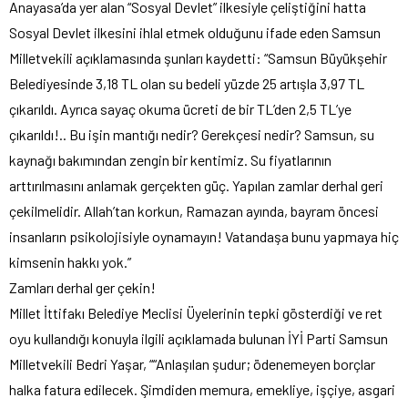
Anayasa’da yer alan “Sosyal Devlet” ilkesiyle çeliştiğini hatta
Sosyal Devlet ilkesini ihlal etmek olduğunu ifade eden Samsun
Milletvekili açıklamasında şunları kaydetti: “Samsun Büyükşehir
Belediyesinde 3,18 TL olan su bedeli yüzde 25 artışla 3,97 TL
çıkarıldı. Ayrıca sayaç okuma ücreti de bir TL’den 2,5 TL’ye
çıkarıldı!.. Bu işin mantığı nedir? Gerekçesi nedir? Samsun, su
kaynağı bakımından zengin bir kentimiz. Su fiyatlarının
arttırılmasını anlamak gerçekten güç. Yapılan zamlar derhal geri
çekilmelidir. Allah’tan korkun, Ramazan ayında, bayram öncesi
insanların psikolojisiyle oynamayın! Vatandaşa bunu yapmaya hiç
kimsenin hakkı yok.”
Zamları derhal ger çekin!
Millet İttifakı Belediye Meclisi Üyelerinin tepki gösterdiği ve ret
oyu kullandığı konuyla ilgili açıklamada bulunan İYİ Parti Samsun
Milletvekili Bedri Yaşar, ““Anlaşılan şudur; ödenemeyen borçlar
halka fatura edilecek. Şimdiden memura, emekliye, işçiye, asgari