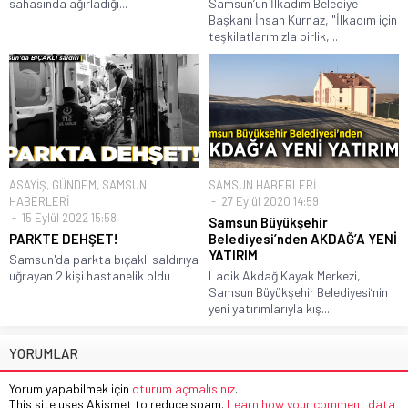
Anasayfa
Gizlilik Politikası
YAZARLAR
KÜNYE
İLETİŞİM
Footer açıklama yazısı. Bu alan tema ayarlarından değiştirilebilmektedir.