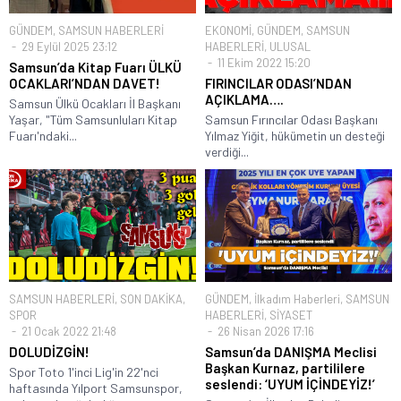
ASAYİŞ
,
GÜNDEM
,
SAMSUN
SAMSUN HABERLERİ
HABERLERİ
27 Eylül 2020 14:59
15 Eylül 2022 15:58
Samsun Büyükşehir
PARKTE DEHŞET!
Belediyesi’nden AKDAĞ’A YENİ
YATIRIM
Samsun'da parkta bıçaklı saldırıya
uğrayan 2 kişi hastanelik oldu
Ladik Akdağ Kayak Merkezi,
Samsun Büyükşehir Belediyesi’nin
yeni yatırımlarıyla kış...
YORUMLAR
Yorum yapabilmek için
oturum açmalısınız
.
This site uses Akismet to reduce spam.
Learn how your comment data
is processed.
Henüz yorum yapılmamış. İlk yorumu yukarıdaki form aracılığıyla siz
yapabilirsiniz.