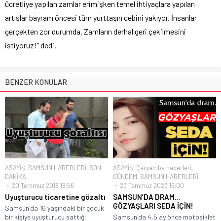
ücretliye yapılan zamlar erimişken temel ihtiyaçlara yapılan
artışlar bayram öncesi tüm yurttaşın cebini yakıyor. İnsanlar
gerçekten zor durumda. Zamların derhal geri çekilmesini
istiyoruz!” dedi.
BENZER KONULAR
ASAYİŞ
,
SAMSUN HABERLERİ
,
SON
ASAYİŞ
,
Çarşamba haberleri
,
DAKİKA
GÜNDEM
,
SAMSUN HABERLERİ
20 Temmuz 2018 18:56
23 Temmuz 2023 16:00
Uyuşturucu ticaretine gözaltı
SAMSUN’DA DRAM…
GÖZYAŞLARI SEDA İÇİN!
Samsun'da 16 yaşındaki bir çocuk
bir kişiye uyuşturucu sattığı
Samsun'da 4,5 ay önce motosiklet