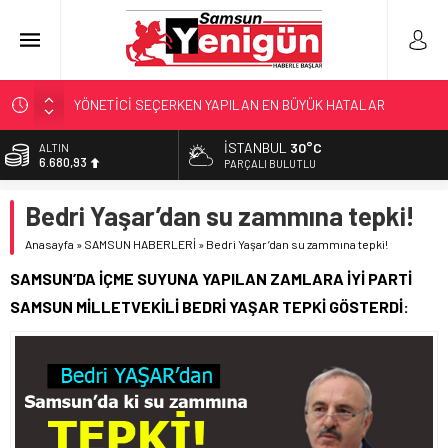
YÖNETİCİ SEÇERKEN YAPILAN EN BÜYÜK HATALAR
GERİ SAYIM BAŞLADI
İSTANBUL
30°C
BİST
13.795,57
SAMSUNSPOR’DA HEDEF 5’İNCİLİK!
PARÇALI BULUTLU
‘BAFRA’YA YATIRIM YAPIN!’
DOLAR
Bedri Yaşar’dan su zammına tepki!
47,7189
KUNDUZ’DA SKANDAL!
Anasayfa
»
SAMSUN HABERLERİ
»
Bedri Yaşar’dan su zammına tepki!
EURO
55,2097
SAMSUN’DA İÇME SUYUNA YAPILAN ZAMLARA İYİ PARTİ
ALTIN
SAMSUN MİLLETVEKİLİ BEDRİ YAŞAR TEPKİ GÖSTERDİ:
6.680,93