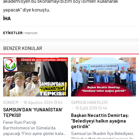
akademisyen bu skorlamayı bizim soy isimleri kullanarak
yapacak” diye konuştu.
İHA
ETİKETLER:
manset
BENZER KONULAR
GÜNDEM
18 Ağustos 2024 13:54
SAMSUN HABERLERİ
19 Eylül 2019 10:44
SAMSUN’DAN ‘YUNANİSTAN’
TEPKİSİ!
Başkan Necattin Demirtaş:
“Belediyeyi halkın ayağına
Fener Rum Patriği
getirdik”
Bartholomeos'un Sümela'da
yapacağı 11'inci ayine günler kala...
Samsun'un İlkadım İlçe Belediyesi,
“Belediye Mahallemizde” projesi ile