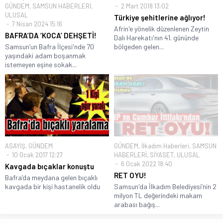
GÜNDEM
,
SAMSUN HABERLERİ
,
2 Mart 2018 13:02
ULUSAL
Türkiye şehitlerine ağlıyor!
7 Nisan 2024 15:16
Afrin'e yönelik düzenlenen Zeytin
BAFRA’DA ‘KOCA’ DEHŞETİ!
Dalı Harekatı'nın 41. gününde
Samsun’un Bafra İlçesi'nde 70
bölgeden gelen...
yaşındaki adam boşanmak
istemeyen eşine sokak...
ASAYİŞ
,
GÜNDEM
GÜNDEM
,
İlkadım Haberleri
,
SAMSUN
10 Ocak 2017 12:27
HABERLERİ
,
SİYASET
,
ULUSAL
6 Ocak 2022 18:40
Kavgada bıçaklar konuştu
RET OYU!
Bafra’da meydana gelen bıçaklı
kavgada bir kişi hastanelik oldu
Samsun'da İlkadım Belediyesi’nin 2
milyon TL değerindeki makam
arabası bağış...