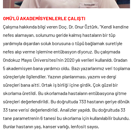
OMÜ’LÜ AKADEMİSYENLERLE ÇALIŞTI
Çalışma hakkında bilgi veren Doç. Dr. Onur Öztürk, “Kendi kendine
nefes alamayan, solunumu geride kalmış hastaların bir tüp
yardımıyla dışardan soluk borusuna o tüpü bağlamak suretiyle
nefes alıp verme işlemine entübasyon diyoruz. Bu çalışmada
Ondokuz Mayıs Üniversitesi’nin 2020 yılı verileri kullanıldı. Oradan
5 akademisyen bana yardımcı oldu. Bazı yazarlarımız veri toplama
süreçleriyle ilgilendiler. Yazının planlanması, yazımı ve dergi
süreçleri bana aitti. Ortak iş birliği içine girdik. Çok güzel bir
skorlama üretildi. Bu skorlamada hastaların entübasyona gitme
süreçleri değerlendirildi. Bu doğrultuda 733 hastanın geriye dönük
33 tane verisi değerlendirildi. Analizler yapıldı. Bu doğrultuda 33
tane parametrenin 6 tanesi bu skorlama için kullanılabilir bulundu.
Bunlar hastanın yaş, kanser varlığı, lenfosit sayısı,