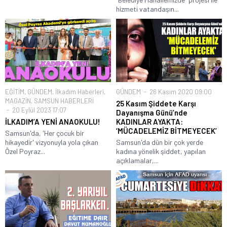
hizmeti vatandaşın...
EĞİTİM
,
GÜNDEM
,
İlkadım Haberleri
,
GÜNDEM
26 Kasım 2020 09:00
MAGAZİN
,
SAMSUN HABERLERİ
25 Kasım Şiddete Karşı
20 Eylül 2023 17:07
Dayanışma Günü’nde
İLKADIM’A YENİ ANAOKULU!
KADINLAR AYAKTA:
‘MÜCADELEMİZ BİTMEYECEK’
Samsun'da, 'Her çocuk bir
hikayedir' vizyonuyla yola çıkan
Samsun'da dün bir çok yerde
Özel Poyraz...
kadına yönelik şiddet, yapılan
açıklamalar,...