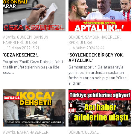
ASAYİŞ
,
GÜNDEM
,
SAMSUN
GÜNDEM
,
SAMSUN HABERLERİ
,
HABERLERİ
,
ULUSAL
SPOR
,
ULUSAL
19 Nisan 2022 13:21
4 Şubat 2024 14:44
‘CEZA KESEMEZ!..
‘SÖYLENECEK BİR ŞEY YOK,
APTALLIK!..’
Yargıtay 7'nci0 Ceza Dairesi, fahri
trafik müfettişlerinin başka ilde
Samsunspor'un Galatasaray'a
ceza...
yenilmesinin ardından suçlanan
futbolcularına sahip çıkan Yüksel
Yıldırım,...
ASAYİŞ
,
BAFRA HABERLERİ
,
GÜNDEM
,
ULUSAL