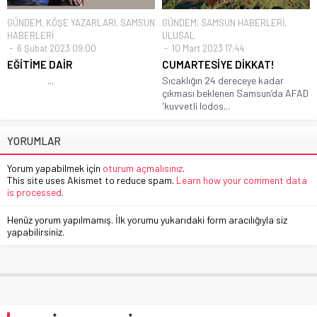
GÜNDEM
,
KÖŞE YAZARLARI
,
SAMSUN
GÜNDEM
,
SAMSUN HABERLERİ
,
HABERLERİ
ULUSAL
6 Şubat 2023 09:00
10 Mart 2023 17:44
EĞİTİME DAİR
CUMARTESİYE DİKKAT!
...
Sıcaklığın 24 dereceye kadar
çıkması beklenen Samsun’da AFAD
'kuvvetli lodos...
YORUMLAR
Yorum yapabilmek için
oturum açmalısınız
.
This site uses Akismet to reduce spam.
Learn how your comment data
is processed.
Henüz yorum yapılmamış. İlk yorumu yukarıdaki form aracılığıyla siz
yapabilirsiniz.