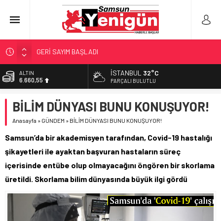
GERİ SAYIM BAŞLADI
SAMSUNSPOR’DA HEDEF 5’İNCİLİK!
İSTANBUL
32°C
ALTIN
6.660,55
‘BAFRA’YA YATIRIM YAPIN!’
PARÇALI BULUTLU
İŞTE FINDIK FİYATI!
BİST
BİLİM DÜNYASI BUNU KONUŞUYOR!
13.779,39
YÖNETİCİ SEÇERKEN YAPILAN EN BÜYÜK HATALAR
Anasayfa
»
GÜNDEM
»
BİLİM DÜNYASI BUNU KONUŞUYOR!
DOLAR
47,7111
Samsun’da bir akademisyen tarafından, Covid-19 hastalığı
EURO
şikayetleri ile ayaktan başvuran hastaların süreç
55,1881
içerisinde entübe olup olmayacağını öngören bir skorlama
üretildi. Skorlama bilim dünyasında büyük ilgi gördü