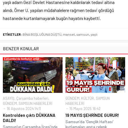
yaşlı adam Gezi Devlet Hastanesine kaldırılarak tedavi altına
alındı. Ömer U. yapılan müdahalelere rağmen tedavi gördüğü
hastanede kurtarılamayarak bugün hayatını kaybetti.
ETİKETLER:
BİNA BOŞLUĞUNA DÜŞTÜ
,
manset
,
samsun
,
yaşlı
BENZER KONULAR
ASAYİŞ
,
Çarşamba haberleri
,
GÜNDEM
,
KÜLTÜR
,
SAMSUN
GÜNDEM
,
SAMSUN HABERLERİ
HABERLERİ
16 Ağustos 2024 14:11
15 Mayıs 2025 16:42
Kontrolden çıktı DÜKKANA
19 MAYIS ŞEHRİNDE GURUR!
DALDI!
Samsun'da 'Gençlik Haftası'
Samsun’un Çarşamba İlçesi'nde
kutlamaları anıta çelenk