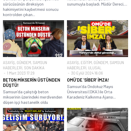
sürücüsünün direksiyon
sunumuyla başladı. Müdür Dereci,...
hakimiyetini kaybetmesi sonucu
kontrolden çıkan...
ASAYİŞ
,
GÜNDEM
,
SAMSUN
ASAYİŞ
,
EĞİTİM
,
GÜNDEM
,
SAMSUN
HABERLERİ
,
SON DAKİKA
HABERLERİ
,
ULUSAL
1 Mart 2023 17:29
30 Eylül 2024 16:06
BETON MİKSERİN ÜSTÜNDEN
OMÜ’DE ‘SİBER’ İMZA!
DÜŞTÜ!
Samsun'da Ondokuz Mayıs
Samsun'da çalıştığı beton
Üniversitesi (OKA) ile Orta
mikserinin üzerindeki merdivenden
Karadeniz Kalkınma Ajansı...
düşen işçi hastanelik oldu