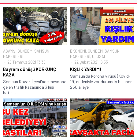
ASAYİŞ
,
GÜNDEM
,
SAMSUN
EKONOMİ
,
GÜNDEM
,
SAMSUN
HABERLERİ
HABERLERİ
,
ULUSAL
25 Temmuz 2021 13:38
22 Şubat 2021 16:55
Bayram dönüşü KORKUNÇ
KIŞLIK YARDIM!
KAZA
Samsun’da korona virüsü (Kovid-
Samsun Kavak İlçesi'nde meydana
19) nedeniyle zor durumda bulunan
gelen trafik kazasında 3 kişi
250 aileye...
hatını...