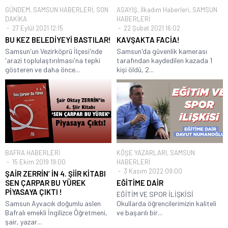
GÜNDEM
,
SAMSUN HABERLERİ
,
SON
ASAYİŞ
,
İlkadım Haberleri
,
SAMSUN
DAKİKA
HABERLERİ
27 Eylül 2021 12:15
22 Şubat 2021 16:02
BU KEZ BELEDİYEYİ BASTILAR!
KAVŞAKTA FACİA!
Samsun'un Vezirköprü İlçesi'nde
Samsun'da güvenlik kamerası
'arazi toplulaştırılması'na tepki
tarafından kaydedilen kazada 1
gösteren ve daha önce...
kişi öldü, 2...
BAFRA HABERLERİ
KÖŞE YAZARLARI
,
SAMSUN
15 Ekim 2019 19:00
HABERLERİ
3 Kasım 2022 09:00
ŞAİR ZERRİN’ İN 4. ŞİİR KİTABI
SEN ÇARPAR BU YÜREK
EĞİTİME DAİR
PİYASAYA ÇIKTI !
EĞİTİM VE SPOR İLİŞKİSİ
Samsun Ayvacık doğumlu aslen
Okullarda öğrencilerimizin kaliteli
Bafralı emekli İngilizce Öğretmeni,
ve başarılı bir...
şair, yazar...