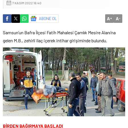
7 KASIM 2022 16:40
A
A
ABONE OL
+
-
Samsun’un Bafra İlçesi Fatih Mahalesi Çamlık Mesire Alanı’na
gelen M.B., zehirli ilaç içerek intihar girişiminde bulundu.
BİRDEN BAĞIRMAYA BAŞLADI