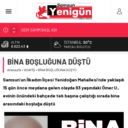
GERİ SAYIM BAŞLADI
SAMSUNSPOR’DA HEDEF 5’İNCİLİK!
İSTANBUL
30°C
ALTIN
6.623,43
‘BAFRA’YA YATIRIM YAPIN!’
PARÇALI BULUTLU
İŞTE FINDIK FİYATI!
BİST
BİNA BOŞLUĞUNA DÜŞTÜ
13.785,25
YÖNETİCİ SEÇERKEN YAPILAN EN BÜYÜK HATALAR
Anasayfa
»
ASAYİŞ
»
BİNA BOŞLUĞUNA DÜŞTÜ
DOLAR
47,7048
Samsun’un İlkadım İlçesi Yenidoğan Mahallesi’nde yaklaşık
EURO
15 gün önce meydana gelen olayda 93 yaşındaki Ömer U.,
55,0748
evinin önündeki bahçede tek başına çalıştığı sırada bina
arasındaki boşluğa düştü