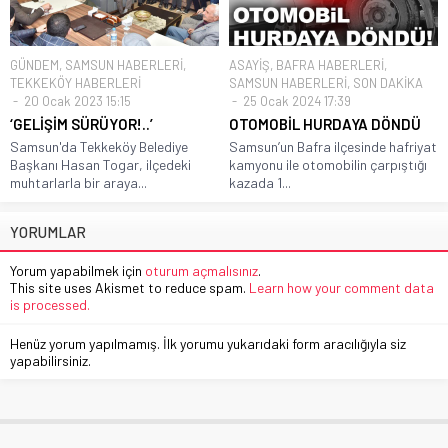
GÜNDEM
,
SAMSUN HABERLERİ
,
ASAYİŞ
,
BAFRA HABERLERİ
,
TEKKEKÖY HABERLERİ
SAMSUN HABERLERİ
,
SON DAKİKA
20 Ocak 2023 15:15
25 Ocak 2024 17:39
‘GELİŞİM SÜRÜYOR!..’
OTOMOBİL HURDAYA DÖNDÜ
Samsun'da Tekkeköy Belediye
Samsun’un Bafra ilçesinde hafriyat
Başkanı Hasan Togar, ilçedeki
kamyonu ile otomobilin çarpıştığı
muhtarlarla bir araya...
kazada 1...
YORUMLAR
Yorum yapabilmek için
oturum açmalısınız
.
This site uses Akismet to reduce spam.
Learn how your comment data
is processed.
Henüz yorum yapılmamış. İlk yorumu yukarıdaki form aracılığıyla siz
yapabilirsiniz.