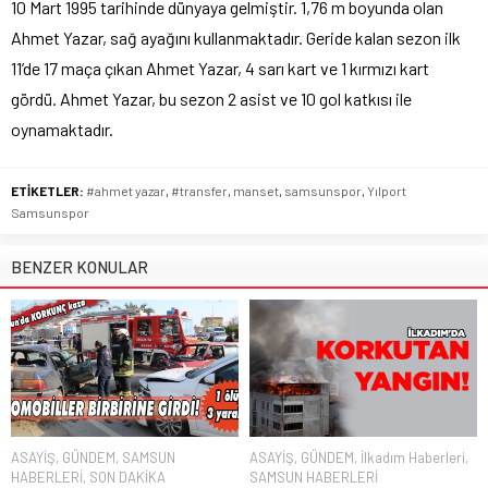
10 Mart 1995 tarihinde dünyaya gelmiştir. 1,76 m boyunda olan
Ahmet Yazar, sağ ayağını kullanmaktadır. Geride kalan sezon ilk
11’de 17 maça çıkan Ahmet Yazar, 4 sarı kart ve 1 kırmızı kart
gördü. Ahmet Yazar, bu sezon 2 asist ve 10 gol katkısı ile
oynamaktadır.
ETİKETLER:
#ahmet yazar
,
#transfer
,
manset
,
samsunspor
,
Yılport
Samsunspor
BENZER KONULAR
ASAYİŞ
,
GÜNDEM
,
SAMSUN
ASAYİŞ
,
GÜNDEM
,
İlkadım Haberleri
,
HABERLERİ
,
SON DAKİKA
SAMSUN HABERLERİ