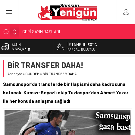
GERİ SAYIM BAŞLADI
SAMSUNSPOR’DA HEDEF 5’İNCİLİK!
İSTANBUL
33°C
ALTIN
6.623,43
‘BAFRA’YA YATIRIM YAPIN!’
PARÇALI BULUTLU
İŞTE FINDIK FİYATI!
BİST
BİR TRANSFER DAHA!
13.785,25
YÖNETİCİ SEÇERKEN YAPILAN EN BÜYÜK HATALAR
Anasayfa
»
GÜNDEM
»
BİR TRANSFER DAHA!
DOLAR
47,7048
Samsunspor’da transferde bir flaş ismi daha kadrosuna
EURO
katacak. Kırmızı-Beyazlı ekip Tuzlaspor’dan Ahmet Yazar
55,0748
ile her konuda anlaşma sağladı