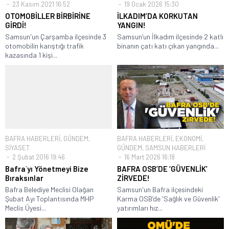
23 Kasım 2021 16:52
19 Ocak 2026 15:30
OTOMOBİLLER BİRBİRİNE
İLKADIM’DA KORKUTAN
GİRDİ!
YANGIN!
Samsun'un Çarşamba ilçesinde 3
Samsun’un İlkadım ilçesinde 2 katlı
otomobilin karıştığı trafik
binanın çatı katı çıkan yangında...
kazasında 1 kişi...
BAFRA HABERLERİ
,
GÜNDEM
,
BAFRA HABERLERİ
,
EKONOMİ
,
SİYASET
GÜNDEM
,
SAMSUN HABERLERİ
2 Şubat 2016 19:46
16 Mart 2026 16:18
Bafra`yı Yönetmeyi Bize
BAFRA OSB’DE ‘GÜVENLİK’
Bıraksınlar
ZİRVEDE!
Bafra Belediye Meclisi Olağan
Samsun'un Bafra ilçesindeki
Şubat Ayı Toplantısında MHP
Karma OSB’de 'Sağlık ve Güvenlik'
Meclis Üyesi...
yatırımları hız...