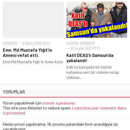
GÜNDEM
2 Ekim 2016 15:14
ASAYİŞ
,
GÜNDEM
15 Aralık 2017 17:17
Emn. Md.Mustafa Yiğit’in
Annesi vefat etti.
Katil DEAŞ’lı Samsun’da
yakalandı!
Emn.Md.Mustafa Yiğit'in Anne Acısı
Irak'ta kavgada bir kişinin
kafasına sert bir cisimle vurup
öldüren...
YORUMLAR
Yorum yapabilmek için
oturum açmalısınız
.
This site uses Akismet to reduce spam.
Learn how your comment data
is processed.
Henüz yorum yapılmamış. İlk yorumu yukarıdaki form aracılığıyla siz
yapabilirsiniz.