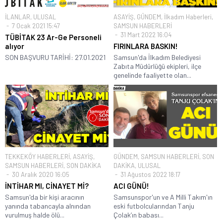
İLANLAR
,
ULUSAL
ASAYİŞ
,
GÜNDEM
,
İlkadım Haberleri
,
7 Ocak 2021 15:47
SAMSUN HABERLERİ
31 Mart 2022 16:04
TÜBİTAK 23 Ar-Ge Personeli
alıyor
FIRINLARA BASKIN!
SON BAŞVURU TARİHİ: 27.01.2021
Samsun'da İlkadım Belediyesi
Zabıta Müdürlüğü ekipleri, ilçe
genelinde faaliyette olan...
TEKKEKÖY HABERLERİ
,
ASAYİŞ
,
GÜNDEM
,
SAMSUN HABERLERİ
,
SON
SAMSUN HABERLERİ
,
SON DAKİKA
DAKİKA
,
ULUSAL
30 Aralık 2020 16:05
31 Ağustos 2022 18:17
İNTİHAR MI, CİNAYET Mİ?
ACI GÜNÜ!
Samsun'da bir kişi aracının
Samsunspor'un ve A Milli Takım'ın
yanında tabancayla alnından
eski futbolcularından Tanju
vurulmuş halde ölü...
Çolak’ın babası...