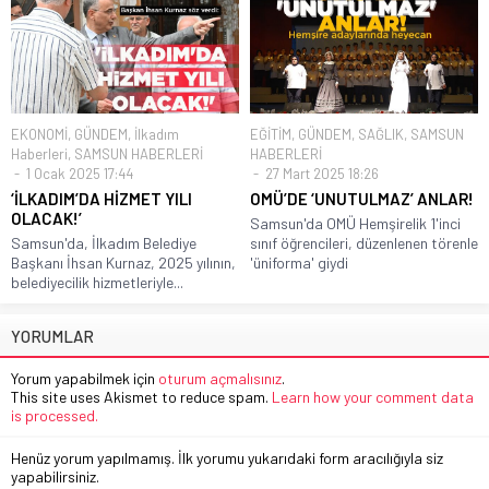
EKONOMİ
,
GÜNDEM
,
İlkadım
EĞİTİM
,
GÜNDEM
,
SAĞLIK
,
SAMSUN
Haberleri
,
SAMSUN HABERLERİ
HABERLERİ
1 Ocak 2025 17:44
27 Mart 2025 18:26
‘İLKADIM’DA HİZMET YILI
OMÜ’DE ‘UNUTULMAZ’ ANLAR!
OLACAK!’
Samsun'da OMÜ Hemşirelik 1'inci
Samsun'da, İlkadım Belediye
sınıf öğrencileri, düzenlenen törenle
Başkanı İhsan Kurnaz, 2025 yılının,
'üniforma' giydi
belediyecilik hizmetleriyle...
YORUMLAR
Yorum yapabilmek için
oturum açmalısınız
.
This site uses Akismet to reduce spam.
Learn how your comment data
is processed.
Henüz yorum yapılmamış. İlk yorumu yukarıdaki form aracılığıyla siz
yapabilirsiniz.