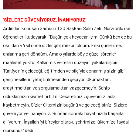
‘SİZLERE GÜVENİYORUZ, İNANIYORUZ’
Ardından konuşan Samsun TSO Başkanı Salih Zeki Murzioğlu ise
öğrencileri kutlayarak, “Bugün çok heyecanlıyım. Çünkü ben de bu
okuldan 44 yıl önce sizler gibi mezun oldum. Eski günlerime,
anılarıma geri döndüm. Ama o yıllarda böyle güzel törenler
maalesef yoktu. Kalkınmış ve refah düzeyini yakalamış bir
Türkiye’nin geleceği, eğitimden ve bilgiyle donanmış sizin gibi
genç nesillerin yetiştirilmesinden geçiyor. Okumaktan,
araştırmaktan ve sorgulamaktan vazgeçmeyin. Sahip
olduklarınızın kıymetini bilin. Cesaretinizi, güveninizi asla
kaybetmeyin. Sizler ülkemizin bugünü ve geleceğisiniz. Sizlere
güveniyor ve inanıyoruz. Bundan sonraki hayatınızda başarılar
diliyorum. İnşallah iyi bireyler olarak, şehrimize, ülkemize faydalı
olursunuz” dedi.