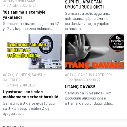
SAMSUN HABERLERİ
ŞÜPHELİ ARAÇTAN
7 Aralık 2023 15:21
UYUŞTURUCU ÇIKTI
Yüz tanıma sistemiyle
Samsun'da polis uygulama
yakalandı
noktasında şüphe üzerine
Samsun'da 'cinayet' suçundan 32
durdurulan araçta yapılan
yıl 2 ay hapis cezası bulunan...
aramada...
ASAYİŞ
,
GÜNDEM
,
SAMSUN
ASAYİŞ
,
SAMSUN HABERLERİ
HABERLERİ
22 Nisan 2022 18:22
6 Mayıs 2018 21:57
UTANÇ DAVASI!
Uyuşturucu satıcıları
Samsun'da 12 yaşındaki kız
mahkemece serbest bırakıldı
çocuğunu alıkoyup cinsel
Samsun'da 8 kişiye uyuşturucu
istismarda bulunduğu iddia...
sattıkları tespit edilen 2 kişi
uyuşturucu...