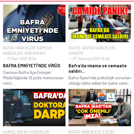
BAFRA HABERLERİ
,
SAMSUN
ASAYİŞ
,
BAFRA HABERLERİ
,
HABERLERİ
,
SON DAKİKA
GÜNDEM
17 Mart 2021 18:54
27 Temmuz 2017 16:26
BAFRA EMNİYETİ’NDE VİRÜS
Bafra’da imama ve cemaate
saldırı…
Samsun Bafra İlçe Emniyet
Müdürlüğünde 10 polis memurunun
Bafra İlçesi'nde psikolojik sorunları
testi...
olduğu iddia edilen bir şahıs cami...
ASAYİŞ
,
BAFRA HABERLERİ
BAFRA HABERLERİ
,
EĞİTİM
,