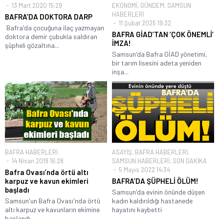
13 Mart 2020 15:29
EKONOMİ
,
GÜNDEM
,
SAMSUN
HABERLERİ
BAFRA’DA DOKTORA DARP
11 Şubat 2025 19:32
Bafra'da çocuğuna ilaç yazmayan
BAFRA GİAD’TAN ‘ÇOK ÖNEMLİ’
doktora demir çubukla saldıran
İMZA!
şüpheli gözaltına...
Samsun'da Bafra GİAD yönetimi,
bir tarım lisesini adeta yeniden
inşa...
BAFRA HABERLERİ
ASAYİŞ
,
BAFRA HABERLERİ
,
14 Nisan 2019 16:28
SAMSUN HABERLERİ
,
SON DAKİKA
5 Mayıs 2022 14:34
Bafra Ovası’nda örtü altı
karpuz ve kavun ekimleri
BAFRA’DA ŞÜPHELİ ÖLÜM!
başladı
Samsun'da evinin önünde düşen
Samsun'un Bafra Ovası'nda örtü
kadın kaldırıldığı hastanede
altı karpuz ve kavunların ekimine
hayatını kaybetti
başlandı....