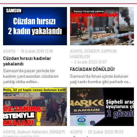
ASAYİŞ
19 Şubat 2019 12:19
ASAYİŞ
,
GÜNDEM
,
SAMSUN
HABERLERİ
Cüzdan hırsızı kadınlar
2 Aralık 2022 13:57
yakalandı
FACİADAN DÖNÜLDÜ!
Samsun'da pazar yerinde bir
kadının çantasından cüzdanını
Samsun'da liman içinde bulunan
çaldığı iddia edilen...
yağ tankı bomba gibi patladı ve...
ASAYİŞ
,
Atakum Haberleri
,
GÜNDEM
,
ASAYİŞ
20 Şubat 2020 18:03