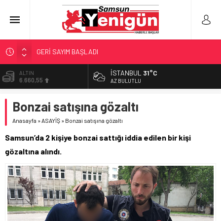
GERİ SAYIM BAŞLADI
SAMSUNSPOR’DA HEDEF 5’İNCİLİK!
İSTANBUL
31°C
ALTIN
6.660,55
‘BAFRA’YA YATIRIM YAPIN!’
AZ BULUTLU
İŞTE FINDIK FİYATI!
BİST
Bonzai satışına gözaltı
13.779,39
YÖNETİCİ SEÇERKEN YAPILAN EN BÜYÜK HATALAR
Anasayfa
»
ASAYİŞ
»
Bonzai satışına gözaltı
DOLAR
47,7111
Samsun’da 2 kişiye bonzai sattığı iddia edilen bir kişi
EURO
gözaltına alındı.
55,1881