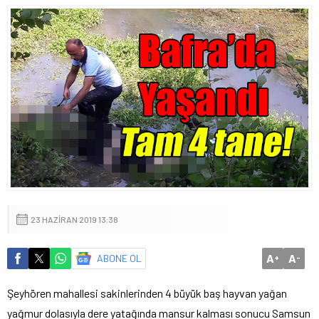
23 HAZIRAN 2019 13:38
A
A
ABONE OL
+
-
Şeyhören mahallesi sakinlerinden 4 büyük baş hayvan yağan
yağmur dolasıyla dere yatağında mansur kalması sonucu Samsun