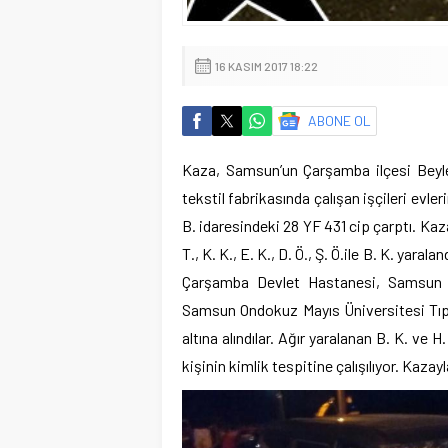
16 KASIM 2017 18:22
ABONE OL
Kaza, Samsun’un Çarşamba ilçesi Beyler
tekstil fabrikasında çalışan işçileri evl
B. idaresindeki 28 YF 431 cip çarptı. Kazad
T., K. K., E. K., D. Ö., Ş. Ö.ile B. K. yaral
Çarşamba Devlet Hastanesi, Samsun E
Samsun Ondokuz Mayıs Üniversitesi Tıp F
altına alındılar. Ağır yaralanan B. K. ve
kişinin kimlik tespitine çalışılıyor. Kaza