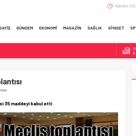
7 Ağustos 202
SAYİŞ
GÜNDEM
EKONOMİ
MAGAZİN
SAĞLIK
SİYASET
SP
A
6
F 5’İNCİLİK!
B
1
IN!’
lantısı
D
4
 YAPILAN EN BÜYÜK HATALAR
ntısı
E
5
i 35 maddeyi kabul etti