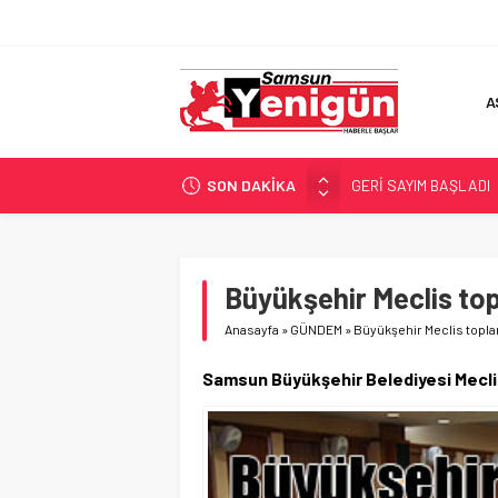
A
SON DAKİKA
GERİ SAYIM BAŞLADI
SAMSUNSPOR’DA HEDE
‘BAFRA’YA YATIRIM YAP
İŞTE FINDIK FİYATI!
Büyükşehir Meclis top
YÖNETİCİ SEÇERKEN
Anasayfa
»
GÜNDEM
»
Büyükşehir Meclis topla
Samsun Büyükşehir Belediyesi Meclis