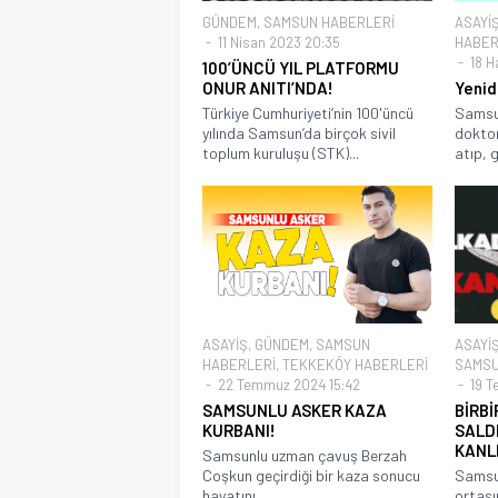
GÜNDEM
,
SAMSUN HABERLERİ
ASAYİ
11 Nisan 2023 20:35
HABER
18 H
100’ÜNCÜ YIL PLATFORMU
ONUR ANITI’NDA!
Yenid
Türkiye Cumhuriyeti’nin 100'üncü
Samsu
yılında Samsun’da birçok sivil
dokto
toplum kuruluşu (STK)...
atıp, g
ASAYİŞ
,
GÜNDEM
,
SAMSUN
ASAYİ
HABERLERİ
,
TEKKEKÖY HABERLERİ
SAMSU
22 Temmuz 2024 15:42
19 T
SAMSUNLU ASKER KAZA
BİRBİ
KURBANI!
SALDI
KANL
Samsunlu uzman çavuş Berzah
Coşkun geçirdiği bir kaza sonucu
Samsu
hayatını...
ortası