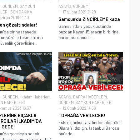
Ş
,
GÜNDEM
,
SAMSUN
ASAYİŞ
,
GÜNDEM
LERİ
,
SON DAKİKA
17 Şubat 2021 21:29
aziran 2018 14:40
Samsun’da ZİNCİRLEME kaza
en gözaltındalar!
Samsun'da viyadük üstünde
n'da bir hastanede
buzdan kayan 15 aracın birbirine
run yüzüne tekme atma
çarpması sonucu...
üvenlik görevlisine...
Ş
,
GÜNDEM
,
İlkadım Haberleri
,
ASAYİŞ
,
BAFRA HABERLERİ
,
N HABERLERİ
GÜNDEM
,
SAMSUN HABERLERİ
emmuz 2023 16:37
12 Ocak 2022 14:56
RLERİNE BIÇAKLA
TOPRAĞA VERİLECEK!
RDILAR İLKADIM’DA
Eski nişanlısı tarafından öldürülen
I GECE!
Dilara Yıldız için, İstanbul Barosu
n'da geceleyin sokak
önünde...
nda çıkan bıçaklı kavgada 4