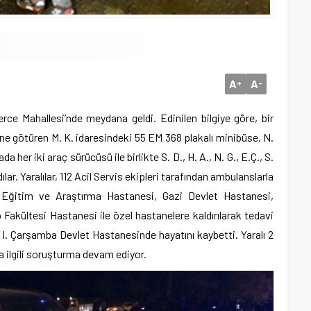
A
A
+
-
ce Mahallesi’nde meydana geldi. Edinilen bilgiye göre, bir
erine götüren M. K. idaresindeki 55 EM 368 plakalı minibüse, N.
a her iki araç sürücüsü ile birlikte S. D., H. A., N. G., E.Ç., S.
andılar. Yaralılar, 112 Acil Servis ekipleri tarafından ambulanslarla
ğitim ve Araştırma Hastanesi, Gazi Devlet Hastanesi,
akültesi Hastanesi ile özel hastanelere kaldırılarak tedavi
 H. I. Çarşamba Devlet Hastanesinde hayatını kaybetti. Yaralı 2
yla ilgili soruşturma devam ediyor.