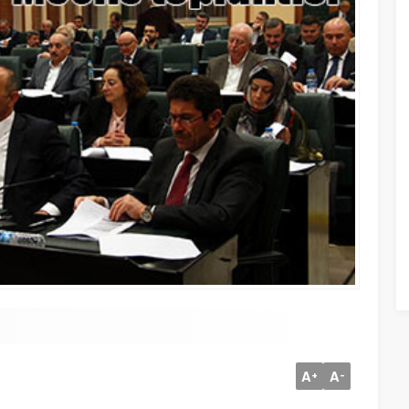
A
A
+
-