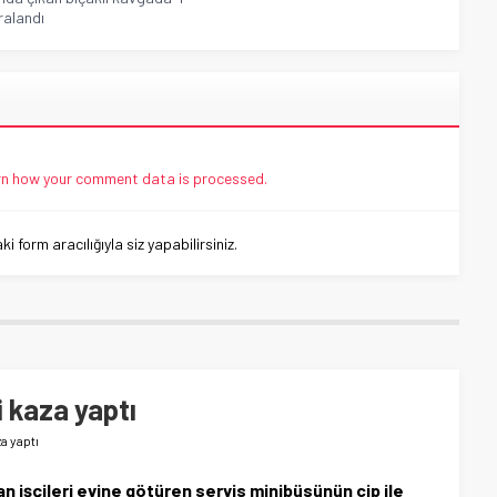
aralandı
n how your comment data is processed.
 form aracılığıyla siz yapabilirsiniz.
 kaza yaptı
a yaptı
n işçileri evine götüren servis minibüsünün cip ile