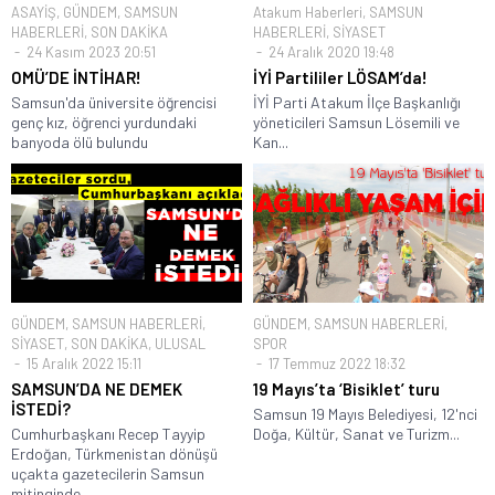
ASAYİŞ
,
GÜNDEM
,
SAMSUN
Atakum Haberleri
,
SAMSUN
HABERLERİ
,
SON DAKİKA
HABERLERİ
,
SİYASET
24 Kasım 2023 20:51
24 Aralık 2020 19:48
OMÜ’DE İNTİHAR!
İYİ Partililer LÖSAM’da!
Samsun'da üniversite öğrencisi
İYİ Parti Atakum İlçe Başkanlığı
genç kız, öğrenci yurdundaki
yöneticileri Samsun Lösemili ve
banyoda ölü bulundu
Kan...
GÜNDEM
,
SAMSUN HABERLERİ
,
GÜNDEM
,
SAMSUN HABERLERİ
,
SİYASET
,
SON DAKİKA
,
ULUSAL
SPOR
15 Aralık 2022 15:11
17 Temmuz 2022 18:32
SAMSUN’DA NE DEMEK
19 Mayıs’ta ‘Bisiklet’ turu
İSTEDİ?
Samsun 19 Mayıs Belediyesi, 12'nci
Cumhurbaşkanı Recep Tayyip
Doğa, Kültür, Sanat ve Turizm...
Erdoğan, Türkmenistan dönüşü
uçakta gazetecilerin Samsun
mitinginde...