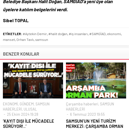
Belediye Başkanı Halit Doğan, SAMGİAD’a yeni üye olan
üyelere katılım belgelerini verdi.
Sibel TOPAL
ETİKETLER:
#Aytekin Demir
,
#halit doğan
,
#iş insanları
,
#SAMGİAD
,
ekonomi
,
manset
,
Orhan Tavlı
,
samsun
BENZER KONULAR
EKONOMİ
,
GÜNDEM
,
SAMSUN
Çarşamba haberleri
,
SAMSUN
HABERLERİ
,
ULUSAL
HABERLERİ
25 Ekim 2024 19:28
6 Temmuz 2023 19:55
‘KAYIT DIŞI İLE MÜCADELE
SAMSUN’UN YENİ TURİZM
SÜRÜYOR!..’
MERKEZİ: ÇARŞAMBA ORMAN