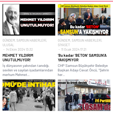
GÜNDEM
,
SAMSUN HABERLERİ
,
GÜNDEM
,
SAMSUN HABERLERİ
,
ULUSAL
SİYASET
14 Ekim 2024 13:32
11 Ocak 2024 17:21
MEHMET YILDIRIM
‘Bu kadar ‘BETON’ SAMSUN’A
UNUTULMUYOR!
YAKIŞMIYOR
İş dünyasının yakından tanıdığı,
CHP Samsun Büyükşehir Belediye
sevilen ve sayılan işadamlarından
Başkan Adayı Cevat Öncü, “Şehrin
merhum Mehmet...
her...