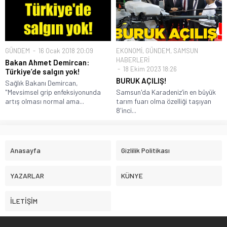
GÜNDEM
16 Ocak 2018 20:09
EKONOMİ
,
GÜNDEM
,
SAMSUN
HABERLERİ
Bakan Ahmet Demircan:
18 Ekim 2023 18:26
Türkiye’de salgın yok!
BURUK AÇILIŞ!
Sağlık Bakanı Demircan,
"Mevsimsel grip enfeksiyonunda
Samsun'da Karadeniz’in en büyük
artış olması normal ama...
tarım fuarı olma özelliği taşıyan
8'inci...
Anasayfa
Gizlilik Politikası
YAZARLAR
KÜNYE
İLETİŞİM