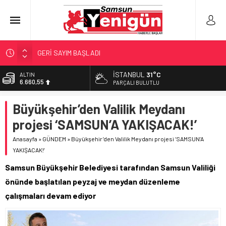
GERİ SAYIM BAŞLADI
SAMSUNSPOR’DA HEDEF 5’İNCİLİK!
İSTANBUL
31°C
ALTIN
6.660,55
‘BAFRA’YA YATIRIM YAPIN!’
PARÇALI BULUTLU
İŞTE FINDIK FİYATI!
BİST
Büyükşehir’den Valilik Meydanı
13.779,39
YÖNETİCİ SEÇERKEN YAPILAN EN BÜYÜK HATALAR
projesi ‘SAMSUN’A YAKIŞACAK!’
DOLAR
47,7111
Anasayfa
»
GÜNDEM
»
Büyükşehir’den Valilik Meydanı projesi ‘SAMSUN’A
YAKIŞACAK!’
EURO
55,1881
Samsun Büyükşehir Belediyesi tarafından Samsun Valiliği
önünde başlatılan peyzaj ve meydan düzenleme
çalışmaları devam ediyor