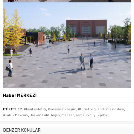
Haber MERKEZİ
ETİKETLER:
#kent estetiği
,
#sosyal etkileşim
,
#turist bilgilendirme noktası
,
#Valilik Meydanı
,
Başkan Halit Doğan
,
manset
,
samsun büyükşehir
BENZER KONULAR