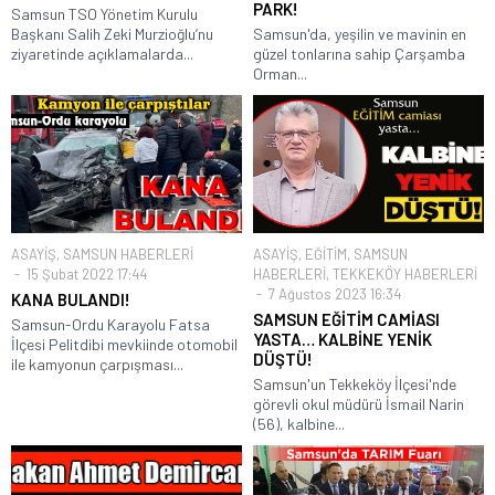
PARK!
Samsun TSO Yönetim Kurulu
Başkanı Salih Zeki Murzioğlu’nu
Samsun'da, yeşilin ve mavinin en
ziyaretinde açıklamalarda...
güzel tonlarına sahip Çarşamba
Orman...
ASAYİŞ
,
SAMSUN HABERLERİ
ASAYİŞ
,
EĞİTİM
,
SAMSUN
15 Şubat 2022 17:44
HABERLERİ
,
TEKKEKÖY HABERLERİ
7 Ağustos 2023 16:34
KANA BULANDI!
SAMSUN EĞİTİM CAMİASI
Samsun-Ordu Karayolu Fatsa
YASTA… KALBİNE YENİK
İlçesi Pelitdibi mevkiinde otomobil
DÜŞTÜ!
ile kamyonun çarpışması...
Samsun'un Tekkeköy İlçesi'nde
görevli okul müdürü İsmail Narin
(56), kalbine...